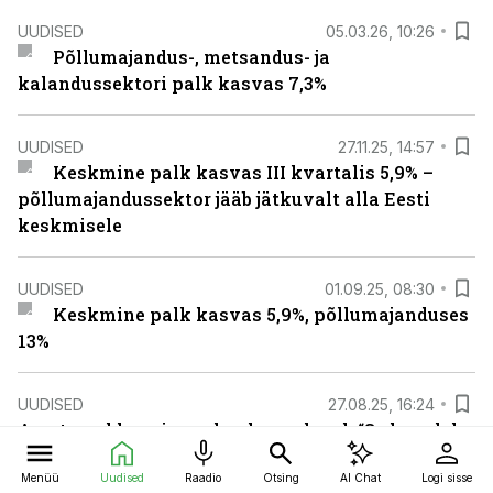
UUDISED
05.03.26, 10:26
Põllumajandus-, metsandus- ja
kalandussektori palk kasvas 7,3%
UUDISED
27.11.25, 14:57
Keskmine palk kasvas III kvartalis 5,9% –
põllumajandussektor jääb jätkuvalt alla Eesti
keskmisele
UUDISED
01.09.25, 08:30
Keskmine palk kasvas 5,9%, põllumajanduses
13%
UUDISED
27.08.25, 16:24
Amet avaldas vigased palgaandmed: “Seda poleks
tohtinud juhtuda”
Menüü
Uudised
Raadio
Otsing
AI Chat
Logi sisse