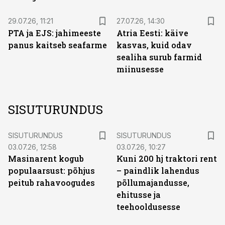
29.07.26, 11:21
27.07.26, 14:30
PTA ja EJS: jahimeeste
Atria Eesti: käive
panus kaitseb seafarme
kasvas, kuid odav
sealiha surub farmid
miinusesse
SISUTURUNDUS
ST
ST
SISUTURUNDUS
SISUTURUNDUS
03.07.26, 12:58
03.07.26, 10:27
Masinarent kogub
Kuni 200 hj traktori rent
populaarsust: põhjus
– paindlik lahendus
peitub rahavoogudes
põllumajandusse,
ehitusse ja
teehooldusesse