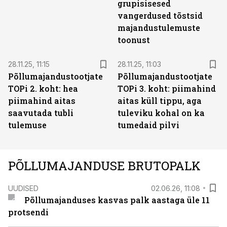
grupisisesed
vangerdused tõstsid
majandustulemuste
toonust
28.11.25, 11:15
28.11.25, 11:03
Põllumajandustootjate
Põllumajandustootjate
TOPi 2. koht: hea
TOPi 3. koht: piimahind
piimahind aitas
aitas küll tippu, aga
saavutada tubli
tuleviku kohal on ka
tulemuse
tumedaid pilvi
PÕLLUMAJANDUSE BRUTOPALK
UUDISED
02.06.26, 11:08
Põllumajanduses kasvas palk aastaga üle 11
protsendi