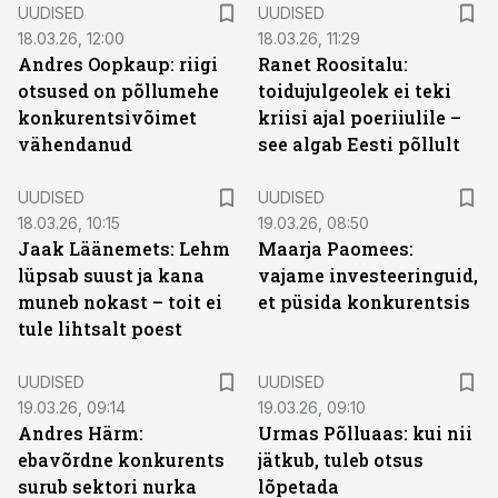
UUDISED
UUDISED
18.03.26, 12:00
18.03.26, 11:29
Andres Oopkaup: riigi
Ranet Roositalu:
otsused on põllumehe
toidujulgeolek ei teki
konkurentsivõimet
kriisi ajal poeriiulile –
vähendanud
see algab Eesti põllult
UUDISED
UUDISED
18.03.26, 10:15
19.03.26, 08:50
Jaak Läänemets: Lehm
Maarja Paomees:
lüpsab suust ja kana
vajame investeeringuid,
muneb nokast – toit ei
et püsida konkurentsis
tule lihtsalt poest
UUDISED
UUDISED
19.03.26, 09:14
19.03.26, 09:10
Andres Härm:
Urmas Põlluaas: kui nii
ebavõrdne konkurents
jätkub, tuleb otsus
surub sektori nurka
lõpetada