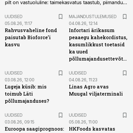
pilt on vastuoluline: taimekasvatus taastub, piimandus
sai löögi ja üks haru tõmbas koomale.
UUDISED
MAJANDUSTULEMUSED
05.08.26, 11:17
04.08.26, 12:14
Rahvusvaheline fond
Infortari ärikasum
paisutab Bioforce’i
peaaegu kahekordistus,
kasvu
kasumlikkust toetasid
ka uued
põllumajandusettevõtted
UUDISED
UUDISED
03.08.26, 12:00
04.08.26, 11:23
Lugeja küsib: mis
Linas Agro avas
toimub Läti
Muugal viljaterminali
põllumajanduses?
UUDISED
UUDISED
03.08.26, 09:15
05.08.26, 11:00
Euroopa saagiprognoos:
HKFoods kasvatas