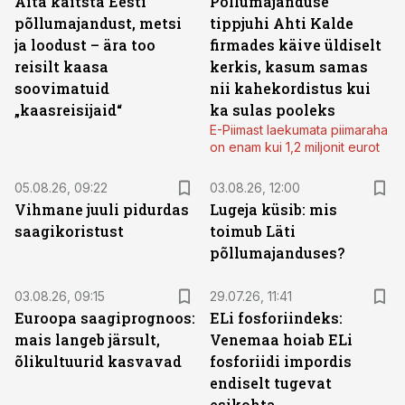
Aita kaitsta Eesti
Põllumajanduse
põllumajandust, metsi
tippjuhi Ahti Kalde
ja loodust – ära too
firmades käive üldiselt
reisilt kaasa
kerkis, kasum samas
soovimatuid
nii kahekordistus kui
„kaasreisijaid“
ka sulas pooleks
E-Piimast laekumata piimaraha
on enam kui 1,2 miljonit eurot
05.08.26, 09:22
03.08.26, 12:00
Vihmane juuli pidurdas
Lugeja küsib: mis
saagikoristust
toimub Läti
põllumajanduses?
03.08.26, 09:15
29.07.26, 11:41
Euroopa saagiprognoos:
ELi fosforiindeks:
mais langeb järsult,
Venemaa hoiab ELi
õlikultuurid kasvavad
fosforiidi impordis
endiselt tugevat
esikohta