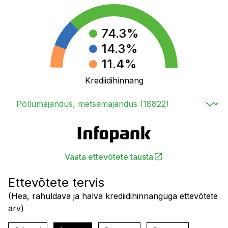
74.3
%
14.3
%
11.4
%
Krediidihinnang
Vaata ettevõtete tausta
Ettevõtete tervis
(
Hea, rahuldava ja halva krediidihinnanguga ettevõtete
arv
)