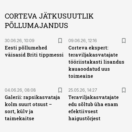
CORTEVA JÄTKUSUUTLIK
PÕLLUMAJANDUS
30.06.26, 10:09
09.06.26, 12:16
Eesti põllumehed
Corteva ekspert:
väisasid Briti tippmessi
teraviljakasvatajate
tööriistakasti lisandus
kauaoodatud uus
toimeaine
ST
04.06.26, 08:08
25.05.26, 14:27
Galerii: rapsikasvataja
Teraviljakasvatajate
kolm suurt otsust –
edu sõltub üha enam
sort, külv ja
efektiivsest
taimekaitse
haigustõrjest