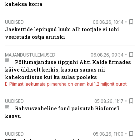
kaheksa korra
UUDISED
06.08.26, 10:14
Jaekettide lepingud luubi all: tootjale ei tohi
veeretada ostja äririski
MAJANDUSTULEMUSED
06.08.26, 09:34
Põllumajanduse tippjuhi Ahti Kalde firmades
käive üldiselt kerkis, kasum samas nii
kahekordistus kui ka sulas pooleks
E-Piimast laekumata piimaraha on enam kui 1,2 miljonit eurot
UUDISED
05.08.26, 11:17
Rahvusvaheline fond paisutab Bioforce’i
kasvu
UUDISED
05.08.26, 11:00