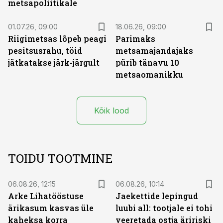
metsapoliitikale
01.07.26, 09:00
18.06.26, 09:00
Riigimetsas lõpeb peagi
Parimaks
pesitsusrahu, töid
metsamajandajaks
jätkatakse järk-järgult
pürib tänavu 10
metsaomanikku
Kõik lood
TOIDU TOOTMINE
06.08.26, 12:15
06.08.26, 10:14
Arke Lihatööstuse
Jaekettide lepingud
ärikasum kasvas üle
luubi all: tootjale ei tohi
kaheksa korra
veeretada ostja äririski