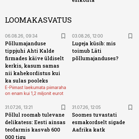
LOOMAKASVATUS
06.08.26, 09:34
03.08.26, 12:00
Põllumajanduse
Lugeja küsib: mis
tippjuhi Ahti Kalde
toimub Läti
firmades käive üldiselt
põllumajanduses?
kerkis, kasum samas
nii kahekordistus kui
ka sulas pooleks
E-Piimast laekumata piimaraha
on enam kui 1,2 miljonit eurot
31.07.26, 13:21
31.07.26, 12:05
Põllul roomab tulevane
Soomes tuvastati
delikatess: Eesti ainsas
esmakordselt sigade
teofarmis kasvab 600
Aafrika katk
000 tigu