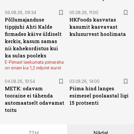
06.08.26, 09:34
05.08.26, 11:00
Põllumajanduse
HKFoods kasvatas
tippjuhi Ahti Kalde
kasumit kasvavast
firmades käive üldiselt
kulusurvest hoolimata
kerkis, kasum samas
nii kahekordistus kui
ka sulas pooleks
E-Piimast laekumata piimaraha
on enam kui 1,2 miljonit eurot
04.08.26, 10:54
03.08.26, 14:00
METK: odavam
Piima hind langes
tooraine ei tähenda
esimesel poolaastal ligi
automaatselt odavamat
15 protsenti
toitu
72H
Nädal