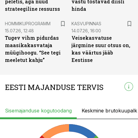
peletis, aga nüüd
vastu tõstavad diisli
strateegiline ressurss
hinda
HOMMIKUPROGRAMM
KASVUPINNAS
15.07.26, 12:48
14.07.26, 16:00
Tugev vihm pidurdas
Veisekasvatuse
maasikakasvataja
järgmine suur otsus on,
müügihoogu. “See tegi
kas väärtus jääb
meeletut kahju”
Eestisse
EESTI MAJANDUSE TERVIS
Sisemajanduse kogutoodang
Keskmine brutokuupalk