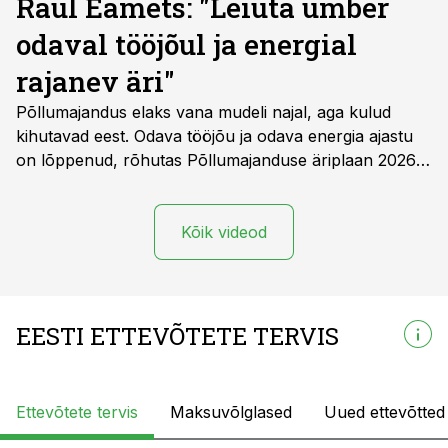
Raul Eamets: "Leiuta ümber
odaval tööjõul ja energial
rajanev äri"
Põllumajandus elaks vana mudeli najal, aga kulud
kihutavad eest. Odava tööjõu ja odava energia ajastu
on lõppenud, rõhutas Põllumajanduse äriplaan 2026
konverentsil Bigbanki peaökonomist Raul Eamets.
Kõik videod
EESTI ETTEVÕTETE TERVIS
Ettevõtete tervis
Maksuvõlglased
Uued ettevõtted