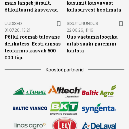
mais langeb järsult,
kasumit kasvavast
õlikultuurid kasvavad
kulusurvest hoolimata
ST
UUDISED
SISUTURUNDUS
31.07.26, 13:21
22.06.26, 11:16
Põllul roomab tulevane
Uus väetamisloogika
delikatess: Eesti ainsas
aitab saaki paremini
teofarmis kasvab 600
kaitsta
000 tigu
Koostööpartnerid