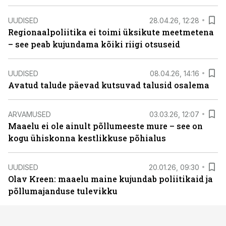
UUDISED
28.04.26, 12:28
Regionaalpoliitika ei toimi üksikute meetmetena
– see peab kujundama kõiki riigi otsuseid
UUDISED
08.04.26, 14:16
Avatud talude päevad kutsuvad talusid osalema
ARVAMUSED
03.03.26, 12:07
Maaelu ei ole ainult põllumeeste mure – see on
kogu ühiskonna kestlikkuse põhialus
UUDISED
20.01.26, 09:30
Olav Kreen: maaelu maine kujundab poliitikaid ja
põllumajanduse tulevikku