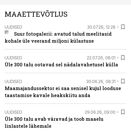
MAAETTEVÕTLUS
UUDISED
30.07.26, 12:28
Suur fotogalerii: avatud talud meelitasid
kohale üle veerand miljoni külastuse
UUDISED
22.07.26, 08:01
Üle 300 talu ootavad sel nädalavahetusel külla
UUDISED
30.06.26, 08:31
Maamajandussektor ei saa senisel kujul looduse
taastamise kavale heakskiitu anda
UUDISED
29.06.26, 09:00
Üle 300 talu avab väravad ja toob maaelu
linlastele lähemale