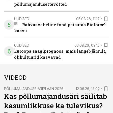
põllumajandusettevõtted
UUDISED
05.08.26, 11:17
5
Rahvusvaheline fond paisutab Bioforce’i
kasvu
UUDISED
03.08.26, 09:15
6
Euroopa saagiprognoos: mais langeb järsult,
õlikultuurid kasvavad
VIDEOD
PÕLLUMAJANDUSE ÄRIPLAAN 2026
12.06.26, 13:02
Kas põllumajandusäri säilitab
kasumlikkuse ka tulevikus?