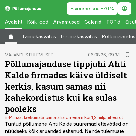
Esimene kuu -70%
Avaleht
Kõik lood
Arvamused
Galeriid
TOPid
Sisu
Taimekasvatus
Loomakasvatus
Põllumajandus
MAJANDUSTULEMUSED
06.08.26, 09:34
Põllumajanduse tippjuhi Ahti
Kalde firmades käive üldiselt
kerkis, kasum samas nii
kahekordistus kui ka sulas
pooleks
E-Piimast laekumata piimaraha on enam kui 1,2 miljonit eurot
Tuntud põllumehe Ahti Kalde suuremad ettevõtted on
nüüdseks kõik aruanded esitanud. Nende tulemuste