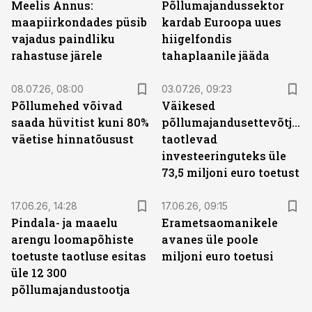
Meelis Annus:
Põllumajandussektor
maapiirkondades püsib
kardab Euroopa uues
vajadus paindliku
hiigelfondis
rahastuse järele
tahaplaanile jääda
08.07.26, 08:00
03.07.26, 09:23
Põllumehed võivad
Väikesed
saada hüvitist kuni 80%
põllumajandusettevõtjad
väetise hinnatõusust
taotlevad
investeeringuteks üle
73,5 miljoni euro toetust
17.06.26, 14:28
17.06.26, 09:15
Pindala- ja maaelu
Erametsaomanikele
arengu loomapõhiste
avanes üle poole
toetuste taotluse esitas
miljoni euro toetusi
üle 12 300
põllumajandustootja