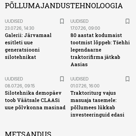
PÕLLUMAJANDUSTEHNOLOOGIA
UUDISED
UUDISED
23.07.26, 14:30
17.07.26, 09:00
Galerii: Järvamaal
80 aastat kodumaist
esitleti uue
tootmist lõppeb: Tšehhi
generatsiooni
legendaarne
silotehnikat
traktorifirma jätkab
Aasias
UUDISED
UUDISED
08.07.26, 09:15
01.07.26, 16:00
Silotehnika demopäev
Traktoriturg vajus
toob Väätsale CLAASi
masuaja tasemele:
uue põlvkonna masinad
põllumees lükkab
investeeringuid edasi
METSANDUS