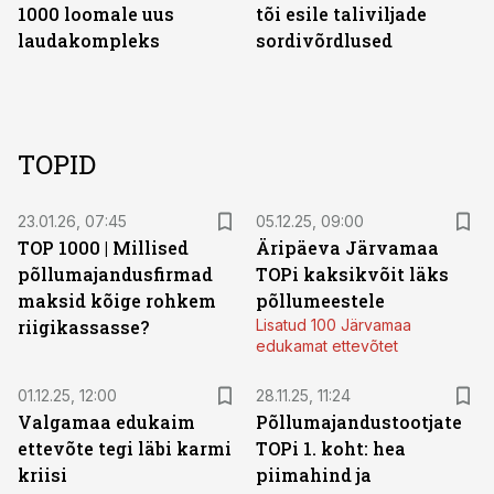
1000 loomale uus
tõi esile taliviljade
laudakompleks
sordivõrdlused
TOPID
23.01.26, 07:45
05.12.25, 09:00
TOP 1000 | Millised
Äripäeva Järvamaa
põllumajandusfirmad
TOPi kaksikvõit läks
maksid kõige rohkem
põllumeestele
riigikassasse?
Lisatud 100 Järvamaa
edukamat ettevõtet
01.12.25, 12:00
28.11.25, 11:24
Valgamaa edukaim
Põllumajandustootjate
ettevõte tegi läbi karmi
TOPi 1. koht: hea
kriisi
piimahind ja