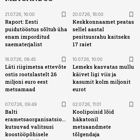
21.07.26, 16:00
20.07.26, 16:00
Raport: Eesti
Keskkonnaamet peatas
puidutööstus sõltub üha
sellel aastal
enam imporditud
pesitsusrahu kaitseks
saematerjalist
17 raiet
16.07.26, 08:45
10.07.26, 10:00
Läti riigimetsa ettevõte
Lemeks kasvatas mullu
ostis rootslastelt 26
käivet ligi viis ja
miljoni euro eest
kasumit kolm miljonit
metsamaad
eurot
07.07.26, 09:49
02.07.26, 11:01
Balti
Koolipoisid lõid
erametsaorganisatsioonid
häkatonil
kutsuvad valitsusi
metsaandmete
koostööpõhisele
tõlgendaja