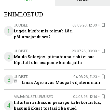
ENIMLOETUD
UUDISED
03.08.26, 12:00
1
Lugeja küsib: mis toimub Läti
põllumajanduses?
UUDISED
29.07.26, 09:30
2
Maido Solovjov: piimahinna riski ei saa
lõputult ühe osapoole kanda jätta
UUDISED
04.08.26, 11:23
3
Linas Agro avas Muugal viljaterminali
MAJANDUSTULEMUSED
04.08.26, 12:14
Infortari ärikasum peaaegu kahekordistus,
4
kasumlikkust toetasid ka uued