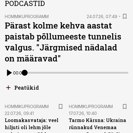
PODCASTID
HOMMIKUPROGRAMM
24.07.26, 07:49
Pärast kolme kehva aastat
paistab põllumeeste tunnelis
valgus. "Järgmised nädalad
on määravad"
00:00
Peatükid
HOMMIKUPROGRAMM
HOMMIKUPROGRAMM
22.07.26, 09:41
17.07.26, 10:40
Loomakasvataja: veel
Tarmo Kärsna: Ukraina
hiljuti oli lehm jõle
rünnakud Venemaa