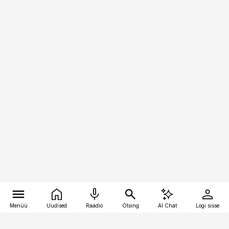
Menüü
Uudised
Raadio
Otsing
AI Chat
Logi sisse