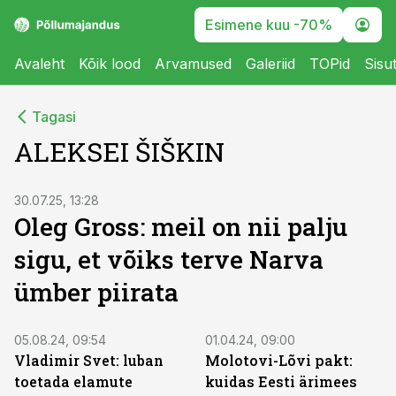
Esimene kuu -70%
Avaleht
Kõik lood
Arvamused
Galeriid
TOPid
Sisu
Tagasi
ALEKSEI ŠIŠKIN
30.07.25, 13:28
Oleg Gross: meil on nii palju
sigu, et võiks terve Narva
ümber piirata
05.08.24, 09:54
01.04.24, 09:00
Vladimir Svet: luban
Molotovi-Lõvi pakt:
toetada elamute
kuidas Eesti ärimees