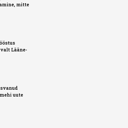
amine, mitte
tööstus
valt Lääne-
asvanud
umehi uute