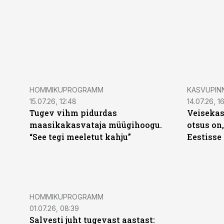
HOMMIKUPROGRAMM
KASVUPIN
15.07.26, 12:48
14.07.26, 1
Tugev vihm pidurdas
Veisekas
maasikakasvataja müügihoogu.
otsus on,
“See tegi meeletut kahju”
Eestisse
HOMMIKUPROGRAMM
01.07.26, 08:39
Salvesti juht tugevast aastast: