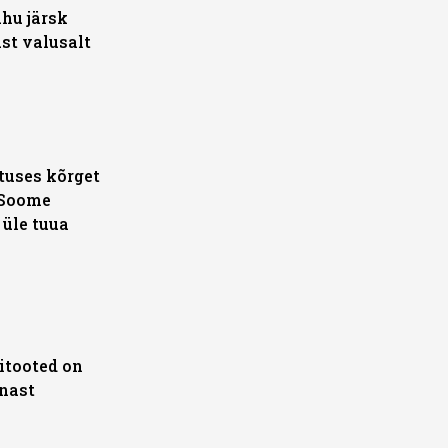
hu järsk
st valusalt
tuses kõrget
: Soome
 üle tuua
itooted on
anast