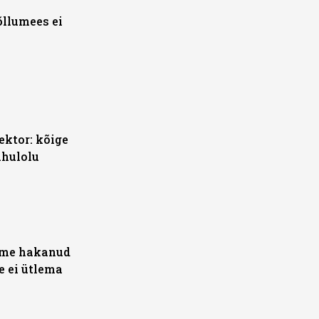
õllumees ei
ektor: kõige
ahulolu
eme hakanud
e ei ütlema