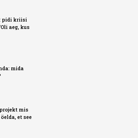
pidi kriisi
Oli aeg, kus
unda: mida
?
projekt mis
 öelda, et see