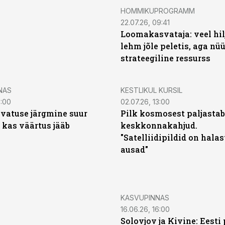
HOMMIKUPROGRAMM
22.07.26, 09:41
Loomakasvataja: veel hilj
lehm jõle peletis, aga nü
strateegiline ressurss
NAS
KESTLIKUL KURSIL
6:00
02.07.26, 13:00
vatuse järgmine suur
Pilk kosmosest paljastab
 kas väärtus jääb
keskkonnakahjud.
"Satelliidipildid on hala
ausad"
KASVUPINNAS
16.06.26, 16:00
Solovjov ja Kivine: Eest