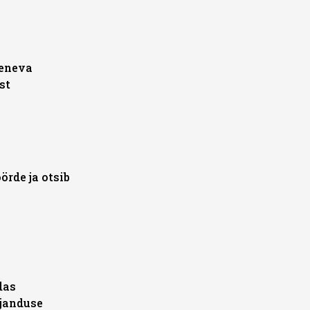
veneva
st
örde ja otsib
das
janduse