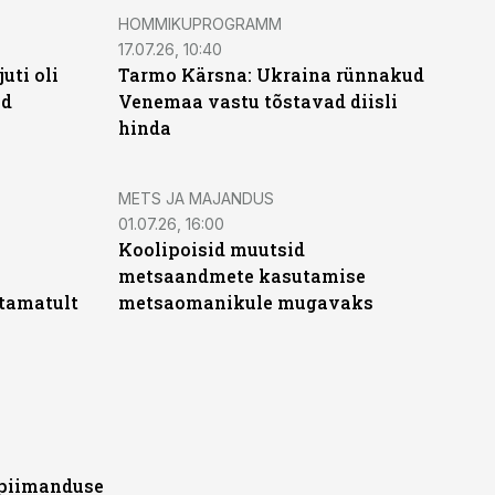
HOMMIKUPROGRAMM
17.07.26, 10:40
uti oli
Tarmo Kärsna: Ukraina rünnakud
üd
Venemaa vastu tõstavad diisli
hinda
METS JA MAJANDUS
01.07.26, 16:00
Koolipoisid muutsid
metsaandmete kasutamise
stamatult
metsaomanikule mugavaks
i piimanduse