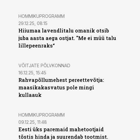
HOMMIKUPROGRAMM
29.12.25, 08:15
Hiiumaa lavendlitalu omanik otsib
juba aasta aega ostjat. "Me ei müü talu
lillepeenraks“
VÕITJATE PÕLVKONNAD
16.12.25, 15:45
Rahvapõllumehest pereettevõtja:
maasikakasvatus pole mingi
kullaauk
HOMMIKUPROGRAMM
09.12.25, 11:48
Eesti üks paremaid mahetootjaid
tõstis hinda ja suurendab tootmist.