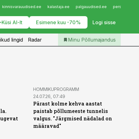
Iseteenindus
kinnisvarauudised.ee
kalastaja.ee
palgauudised.ee
personaliuudi
Telli Põllumajandus
Küsi AI-lt
Esimene kuu -70%
Logi sisse
ikud lingid
Radar
Minu Põllumajandus
HOMMIKUPROGRAMM
24.07.26, 07:49
Pärast kolme kehva aastat
la.
paistab põllumeeste tunnelis
 tugevat
valgus. "Järgmised nädalad on
määravad"