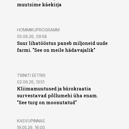
muutsime käekirja
HOMMIKUPROGRAMM
05.06.26, 09:58
Suur lihatööstus paneb miljoneid uude
farmi. "See on meile hädavajalik"
TRINITI EETRIS
02.06.26, 13:51
Kliimamuutused ja bürokraatia
survestavad põllumehi üha enam.
"See turg on moonutatud"
KASVUPINNAS
19.05.26, 16:00