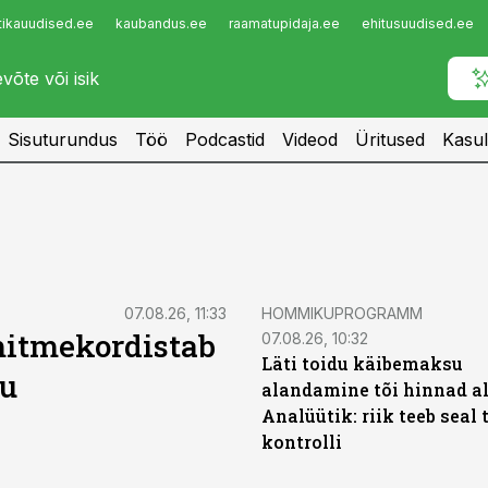
tikauudised.ee
kaubandus.ee
raamatupidaja.ee
ehitusuudised.ee
Infopank
Radar
Sisuturundus
Töö
Podcastid
Videod
Üritused
Kasul
07.08.26, 11:33
HOMMIKUPROGRAMM
mitmekordistab
07.08.26, 10:32
Läti toidu käibemaksu
gu
alandamine tõi hinnad al
Analüütik: riik teeb seal
kontrolli