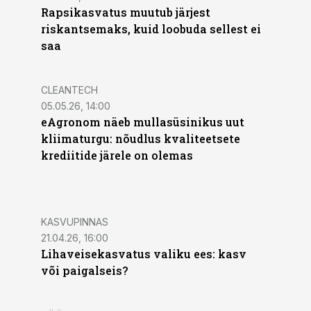
Rapsikasvatus muutub järjest
riskantsemaks, kuid loobuda sellest ei
saa
CLEANTECH
05.05.26, 14:00
eAgronom näeb mullasüsinikus uut
kliimaturgu: nõudlus kvaliteetsete
krediitide järele on olemas
KASVUPINNAS
21.04.26, 16:00
Lihaveisekasvatus valiku ees: kasv
või paigalseis?