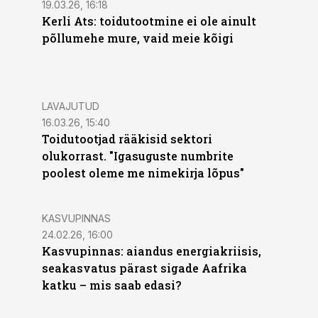
19.03.26, 16:18
Kerli Ats: toidutootmine ei ole ainult
põllumehe mure, vaid meie kõigi
PRO
LAVAJUTUD
16.03.26, 15:40
Toidutootjad rääkisid sektori
olukorrast. "Igasuguste numbrite
poolest oleme me nimekirja lõpus"
KASVUPINNAS
24.02.26, 16:00
Kasvupinnas: aiandus energiakriisis,
seakasvatus pärast sigade Aafrika
katku – mis saab edasi?