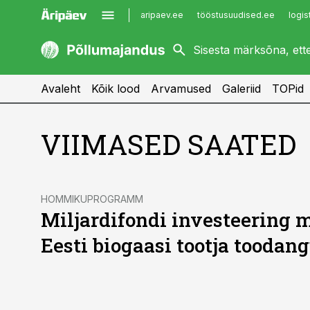
aripaev.ee
tööstusuudised.ee
logis
kaubandus.ee
imelineajalugu.ee
kinnisvarauudised.ee
imelineteadus.ee
Avaleht
Kõik lood
Arvamused
Galeriid
TOPid
VIIMASED SAATED
HOMMIKUPROGRAMM
Miljardifondi investeering 
Eesti biogaasi tootja toodan