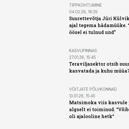
TIPPKOHTUMINE
04.02.26, 16:25
Suurettevõtja Jüri Külvik 
ajal tegema hädamüüke. “
öösel ei tulnud und”
KASVUPINNAS
27.01.26, 15:45
Teraviljasektor otsib su
kasvatada ja kuhu müüa
VÕITJATE PÕLVKONNAD
13.01.26, 15:45
Matsimoka viis kasvule 
algselt ei toiminud. “Võib
oli ajalooline hetk“