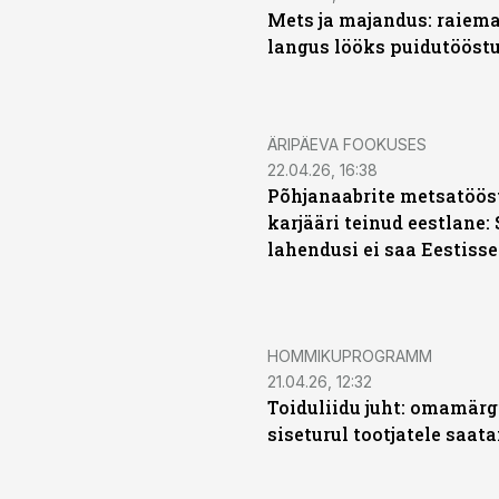
Mets ja majandus: raiema
langus lööks puidutööstu
ÄRIPÄEVA FOOKUSES
22.04.26, 16:38
Põhjanaabrite metsatöös
karjääri teinud eestlane
lahendusi ei saa Eestisse
HOMMIKUPROGRAMM
21.04.26, 12:32
Toiduliidu juht: omamärg
siseturul tootjatele saat