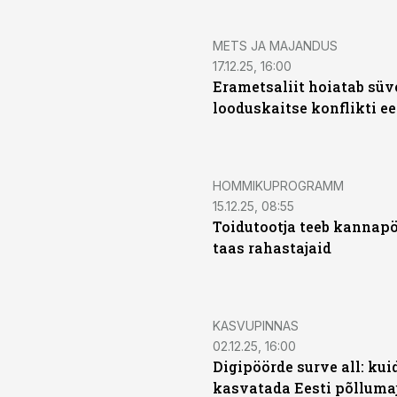
METS JA MAJANDUS
17.12.25, 16:00
Erametsaliit hoiatab sü
looduskaitse konflikti ee
HOMMIKUPROGRAMM
15.12.25, 08:55
Toidutootja teeb kannapö
taas rahastajaid
KASVUPINNAS
02.12.25, 16:00
Digipöörde surve all: kui
kasvatada Eesti põlluma