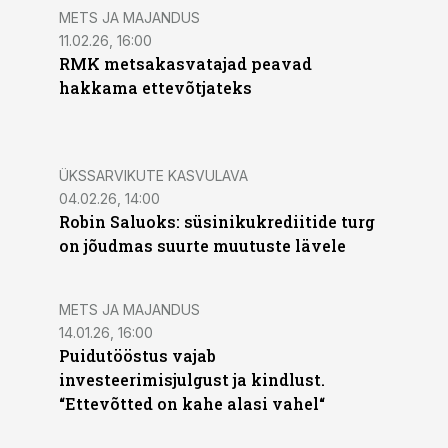
METS JA MAJANDUS
11.02.26, 16:00
RMK metsakasvatajad peavad
hakkama ettevõtjateks
ÜKSSARVIKUTE KASVULAVA
04.02.26, 14:00
Robin Saluoks: süsinikukrediitide turg
on jõudmas suurte muutuste lävele
METS JA MAJANDUS
14.01.26, 16:00
Puidutööstus vajab
investeerimisjulgust ja kindlust.
“Ettevõtted on kahe alasi vahel“