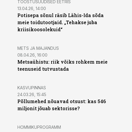
TÖÖSTUSUUDISED EETRIS
13.04.26, 14:00
Potisepa sõnul räsib Lähis-Ida sõda
meie toidutootjaid. „Tehakse juba
kriisikoosolekuid“
METS JA MAJANDUS
08.04.26, 16:00
Metsaühistu: riik võiks rohkem meie
teenuseid tutvustada
KASVUPINNAS
24.03.26, 15:45
Põllumehed nõuavad otsust: kas 546
miljonit jõuab sektorisse?
HOMMIKUPROGRAMM