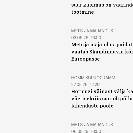
suur küsimus on väärind
tootmine
METS JA MAJANDUS
03.06.26, 16:00
Mets ja majandus: puidu
vaatab Skandinaavia kõr
Euroopasse
HOMMIKUPROGRAMM
27.05.26, 12:29
Hormuzi väinast välja k
väetisekriis sunnib põll
lahenduste poole
METS JA MAJANDUS
06.05.26, 16:00