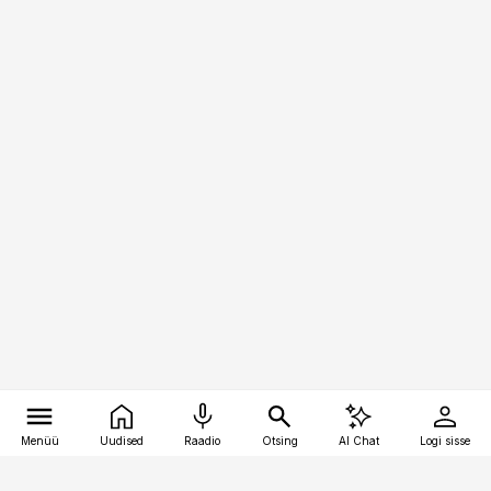
Menüü
Uudised
Raadio
Otsing
AI Chat
Logi sisse