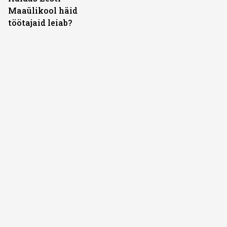
Maaülikool häid
töötajaid leiab?