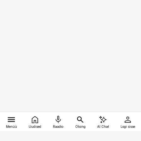
Menüü
Uudised
Raadio
Otsing
AI Chat
Logi sisse