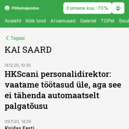
Esimene kuu -70%
Avaleht
Kõik lood
Arvamused
Galeriid
TOPid
Sisu
Tagasi
KAI SAARD
14.12.20, 10:30
HKScani personalidirektor:
vaatame töötasud üle, aga see
ei tähenda automaatselt
palgatõusu
09.11.20, 14:29
Kuidas Eesti