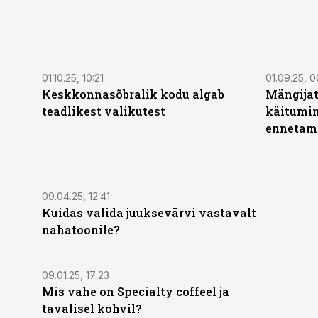
ST
ST
01.10.25, 10:21
01.09.25, 0
Keskkonnasõbralik kodu algab
Mängija
teadlikest valikutest
käitumin
ennetam
ST
09.04.25, 12:41
Kuidas valida juuksevärvi vastavalt
nahatoonile?
ST
09.01.25, 17:23
Mis vahe on Specialty coffeel ja
tavalisel kohvil?