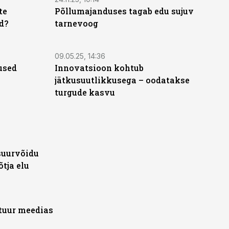
te
Põllumajanduses tagab edu sujuv
d?
tarnevoog
ST
09.05.25, 14:36
used
Innovatsioon kohtub
jätkusuutlikkusega – oodatakse
turgude kasvu
ST
suurvõidu
tja elu
ST
tuur meedias