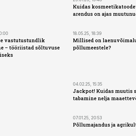
Kuidas kosmeetikatoode
arendus on ajas muutunu
ST
0:00
18.05.25, 18:39
te vastutustundlik
Millised on laenuvõimal
e – tööriistad sõltuvuse
põllumeestele?
iseks
04.02.25, 15:35
Jackpot! Kuidas muutis 
tabamine nelja maaettevõ
07.01.25, 20:53
Põllumajandus ja agrikul