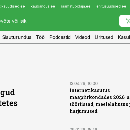
tikauudised.ee
kaubandus.ee
raamatupidaja.ee
ehitusuudised.ee
Infopank
Radar
Sisuturundus
Töö
Podcastid
Videod
Üritused
Kasul
ST
13.04.26, 10:00
ngud
Internetikasutus
maapiirkondades 2026. a
tetes
tööriistad, meelelahutus 
harjumused
ST
29.01.26, 15:48