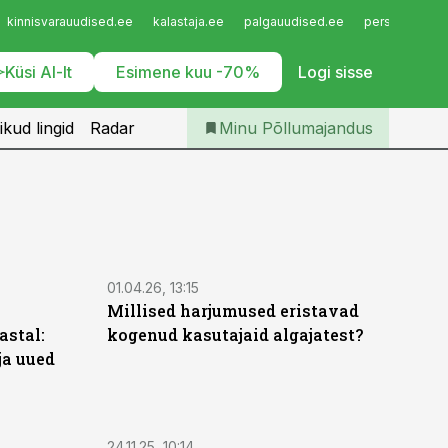
Iseteenindus
kinnisvarauudised.ee
kalastaja.ee
palgauudised.ee
personaliuudi
Telli Põllumajandus
Küsi AI-lt
Esimene kuu -70%
Logi sisse
ikud lingid
Radar
Minu Põllumajandus
ST
01.04.26, 13:15
Millised harjumused eristavad
astal:
kogenud kasutajaid algajatest?
ja uued
ST
24.11.25, 10:14