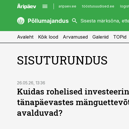
aripaev.ee
tööstusuudised.ee
logis
kaubandus.ee
imelineajalugu.ee
kinnisvarauudised.ee
imelineteadus.ee
Avaleht
Kõik lood
Arvamused
Galeriid
TOPid
SISUTURUNDUS
ST
26.05.26, 13:36
Kuidas rohelised investeeri
tänapäevastes mänguettevõ
avalduvad?