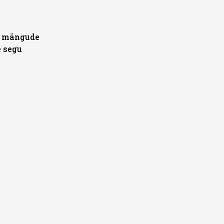
ST
e mängude
e segu