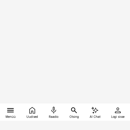
Menüü
Uudised
Raadio
Otsing
AI Chat
Logi sisse