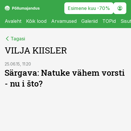
Esimene kuu -70%
Avaleht
Kõik lood
Arvamused
Galeriid
TOPid
Sisu
Tagasi
VILJA KIISLER
25.06.15, 11:20
Särgava: Natuke vähem vorsti
- nu i što?