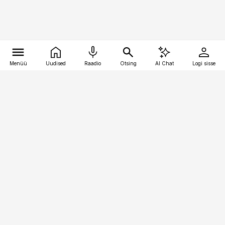
Menüü
Uudised
Raadio
Otsing
AI Chat
Logi sisse
Vana-Lõuna 39/1, 19094 Tallinn
(+372) 667 0111
pollumajandus@pollumajandus.ee
Telli
Reklaam
Firmast
Sisu kasutamisõigused
Ajakirjaniku
eetikakoodeks