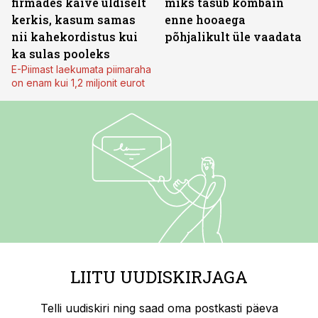
firmades käive üldiselt
miks tasub kombain
kerkis, kasum samas
enne hooaega
nii kahekordistus kui
põhjalikult üle vaadata
ka sulas pooleks
E-Piimast laekumata piimaraha
on enam kui 1,2 miljonit eurot
LIITU UUDISKIRJAGA
Telli uudiskiri ning saad oma postkasti päeva