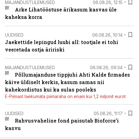
MAJANDUSTULEMUSED
06.08.26, 12:15
Arke Lihatööstuse ärikasum kasvas üle
kaheksa korra
UUDISED
06.08.26, 10:14
Jaekettide lepingud luubi all: tootjale ei tohi
veeretada ostja äririski
MAJANDUSTULEMUSED
06.08.26, 09:34
Põllumajanduse tippjuhi Ahti Kalde firmades
käive üldiselt kerkis, kasum samas nii
kahekordistus kui ka sulas pooleks
E-Piimast laekumata piimaraha on enam kui 1,2 miljonit eurot
UUDISED
05.08.26, 11:17
Rahvusvaheline fond paisutab Bioforce’i
kasvu