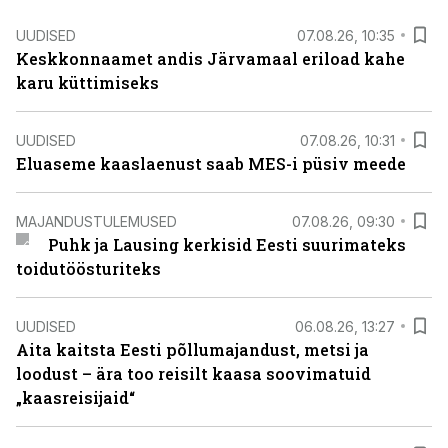
UUDISED
07.08.26, 10:35
Keskkonnaamet andis Järvamaal eriload kahe
karu küttimiseks
UUDISED
07.08.26, 10:31
Eluaseme kaaslaenust saab MES-i püsiv meede
MAJANDUSTULEMUSED
07.08.26, 09:30
Puhk ja Lausing kerkisid Eesti suurimateks
toidutöösturiteks
UUDISED
06.08.26, 13:27
Aita kaitsta Eesti põllumajandust, metsi ja
loodust – ära too reisilt kaasa soovimatuid
„kaasreisijaid“