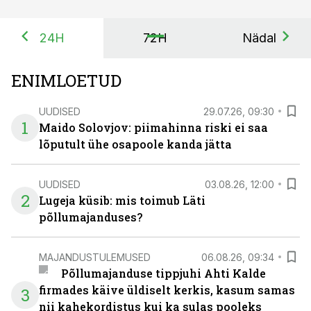
24H
72H
Nädal
ENIMLOETUD
UUDISED
29.07.26, 09:30
1
Maido Solovjov: piimahinna riski ei saa
lõputult ühe osapoole kanda jätta
UUDISED
03.08.26, 12:00
2
Lugeja küsib: mis toimub Läti
põllumajanduses?
MAJANDUSTULEMUSED
06.08.26, 09:34
Põllumajanduse tippjuhi Ahti Kalde
firmades käive üldiselt kerkis, kasum samas
3
nii kahekordistus kui ka sulas pooleks