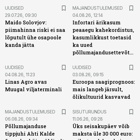
UUDISED
MAJANDUSTULEMUSED
29.07.26, 09:30
04.08.26, 12:14
Maido Solovjov:
Infortari ärikasum
piimahinna riski ei saa
peaaegu kahekordistus,
lõputult ühe osapoole
kasumlikkust toetasid
kanda jätta
ka uued
põllumajandusettevõtted
UUDISED
UUDISED
04.08.26, 11:23
03.08.26, 09:15
Linas Agro avas
Euroopa saagiprognoos:
Muugal viljaterminali
mais langeb järsult,
õlikultuurid kasvavad
ST
MAJANDUSTULEMUSED
SISUTURUNDUS
06.08.26, 09:34
11.06.26, 09:28
Põllumajanduse
Üks seisakupäev võib
tippjuhi Ahti Kalde
maksta üle 30 000 euro: