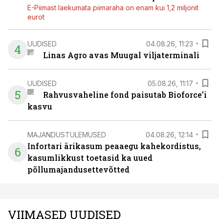
E-Piimast laekumata piimaraha on enam kui 1,2 miljonit
eurot
UUDISED
04.08.26, 11:23
4
Linas Agro avas Muugal viljaterminali
UUDISED
05.08.26, 11:17
5
Rahvusvaheline fond paisutab Bioforce’i
kasvu
MAJANDUSTULEMUSED
04.08.26, 12:14
Infortari ärikasum peaaegu kahekordistus,
6
kasumlikkust toetasid ka uued
põllumajandusettevõtted
VIIMASED UUDISED