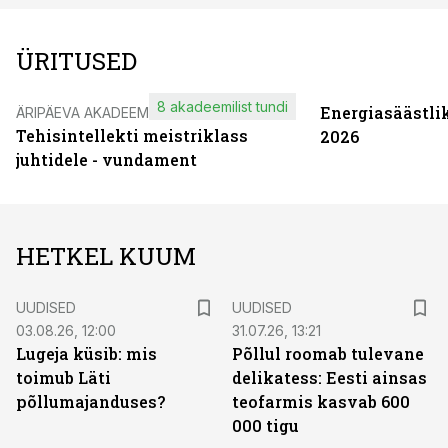
ÜRITUSED
8 akadeemilist tundi
Energiasäästli
ÄRIPÄEVA AKADEEMIA
Tehisintellekti meistriklass
2026
juhtidele - vundament
HETKEL KUUM
UUDISED
UUDISED
03.08.26, 12:00
31.07.26, 13:21
Lugeja küsib: mis
Põllul roomab tulevane
toimub Läti
delikatess: Eesti ainsas
põllumajanduses?
teofarmis kasvab 600
000 tigu