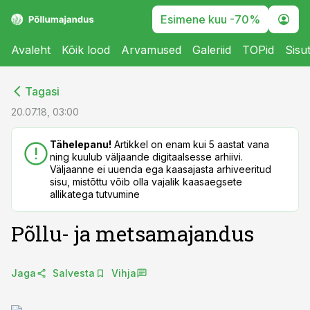
Esimene kuu -70%
Avaleht
Kõik lood
Arvamused
Galeriid
TOPid
Sisu
cebook
cebook
Tagasi
Twitter)
Twitter)
20.07.18, 03:00
kedIn
kedIn
Tähelepanu!
Artikkel on enam kui 5 aastat vana
ning kuulub väljaande digitaalsesse arhiivi.
ail
ail
Väljaanne ei uuenda ega kaasajasta arhiveeritud
sisu, mistõttu võib olla vajalik kaasaegsete
k
k
allikatega tutvumine
Põllu- ja metsamajandus
Jaga
Salvesta
Vihja