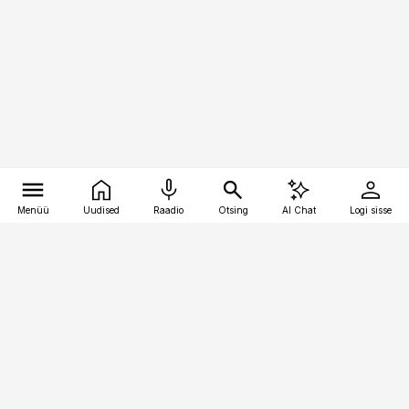
Menüü
Uudised
Raadio
Otsing
AI Chat
Logi sisse
Vana-Lõuna 39/1, 19094 Tallinn
(+372) 667 0111
pollumajandus@pollumajandus.ee
Telli
Reklaam