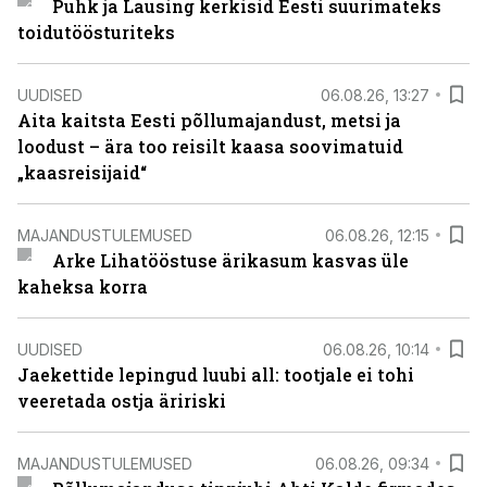
Puhk ja Lausing kerkisid Eesti suurimateks
toidutöösturiteks
UUDISED
06.08.26, 13:27
Aita kaitsta Eesti põllumajandust, metsi ja
loodust – ära too reisilt kaasa soovimatuid
„kaasreisijaid“
MAJANDUSTULEMUSED
06.08.26, 12:15
Arke Lihatööstuse ärikasum kasvas üle
kaheksa korra
UUDISED
06.08.26, 10:14
Jaekettide lepingud luubi all: tootjale ei tohi
veeretada ostja äririski
MAJANDUSTULEMUSED
06.08.26, 09:34