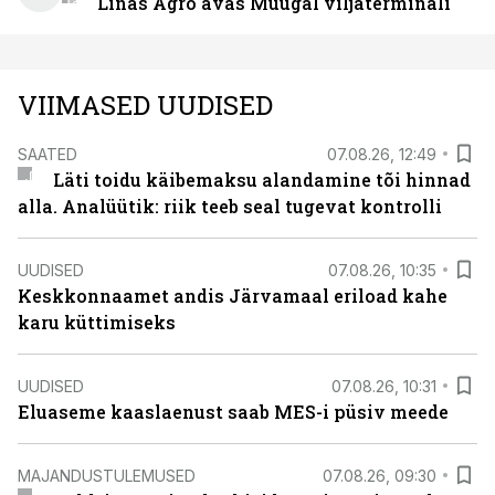
Linas Agro avas Muugal viljaterminali
VIIMASED UUDISED
SAATED
07.08.26, 12:49
Läti toidu käibemaksu alandamine tõi hinnad
alla. Analüütik: riik teeb seal tugevat kontrolli
UUDISED
07.08.26, 10:35
Keskkonnaamet andis Järvamaal eriload kahe
karu küttimiseks
UUDISED
07.08.26, 10:31
Eluaseme kaaslaenust saab MES-i püsiv meede
MAJANDUSTULEMUSED
07.08.26, 09:30