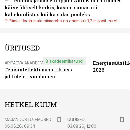
Põllumajanduse tippjuhi Ahti Kalde firmades
käive üldiselt kerkis, kasum samas nii
kahekordistus kui ka sulas pooleks
E-Piimast laekumata piimaraha on enam kui 1,2 miljonit eurot
ÜRITUSED
8 akadeemilist tundi
Energiasäästli
ÄRIPÄEVA AKADEEMIA
Tehisintellekti meistriklass
2026
juhtidele - vundament
HETKEL KUUM
MAJANDUSTULEMUSED
UUDISED
06.08.26, 09:34
03.08.26, 12:00