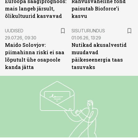
Euroopa saagiprognoos:
Rahvusvaheline fond
mais langeb järsult,
paisutab Bioforce’i
õlikultuurid kasvavad
kasvu
ST
UUDISED
SISUTURUNDUS
29.07.26, 09:30
01.06.26, 13:29
Maido Solovjov:
Nutikad akusalvestid
piimahinna riski ei saa
muudavad
lõputult ühe osapoole
päikeseenergia taas
kanda jätta
tasuvaks