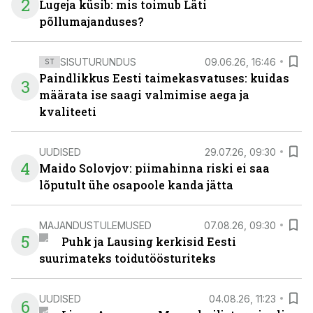
2
Lugeja küsib: mis toimub Läti
põllumajanduses?
SISUTURUNDUS
09.06.26, 16:46
ST
Paindlikkus Eesti taimekasvatuses: kuidas
3
määrata ise saagi valmimise aega ja
kvaliteeti
UUDISED
29.07.26, 09:30
4
Maido Solovjov: piimahinna riski ei saa
lõputult ühe osapoole kanda jätta
MAJANDUSTULEMUSED
07.08.26, 09:30
5
Puhk ja Lausing kerkisid Eesti
suurimateks toidutöösturiteks
UUDISED
04.08.26, 11:23
6