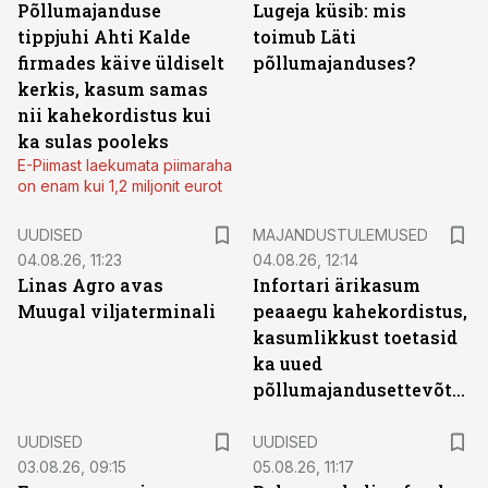
Põllumajanduse
Lugeja küsib: mis
tippjuhi Ahti Kalde
toimub Läti
firmades käive üldiselt
põllumajanduses?
kerkis, kasum samas
nii kahekordistus kui
ka sulas pooleks
E-Piimast laekumata piimaraha
on enam kui 1,2 miljonit eurot
UUDISED
MAJANDUSTULEMUSED
04.08.26, 11:23
04.08.26, 12:14
Linas Agro avas
Infortari ärikasum
Muugal viljaterminali
peaaegu kahekordistus,
kasumlikkust toetasid
ka uued
põllumajandusettevõtted
UUDISED
UUDISED
03.08.26, 09:15
05.08.26, 11:17