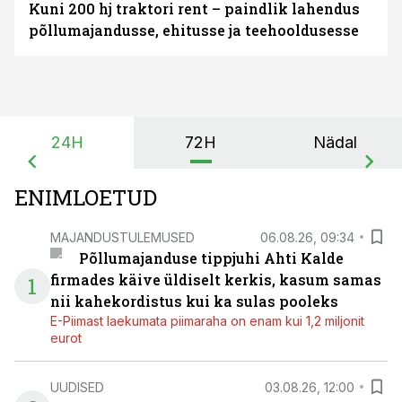
Kuni 200 hj traktori rent – paindlik lahendus
põllumajandusse, ehitusse ja teehooldusesse
24H
72H
Nädal
ENIMLOETUD
MAJANDUSTULEMUSED
06.08.26, 09:34
Põllumajanduse tippjuhi Ahti Kalde
firmades käive üldiselt kerkis, kasum samas
1
nii kahekordistus kui ka sulas pooleks
E-Piimast laekumata piimaraha on enam kui 1,2 miljonit
eurot
UUDISED
03.08.26, 12:00