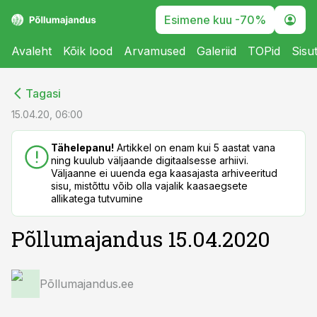
Esimene kuu -70%
Avaleht
Kõik lood
Arvamused
Galeriid
TOPid
Sisu
cebook
cebook
Tagasi
Twitter)
Twitter)
15.04.20, 06:00
kedIn
kedIn
Tähelepanu!
Artikkel on enam kui 5 aastat vana
ning kuulub väljaande digitaalsesse arhiivi.
ail
ail
Väljaanne ei uuenda ega kaasajasta arhiveeritud
sisu, mistõttu võib olla vajalik kaasaegsete
k
k
allikatega tutvumine
Põllumajandus 15.04.2020
Põllumajandus.ee