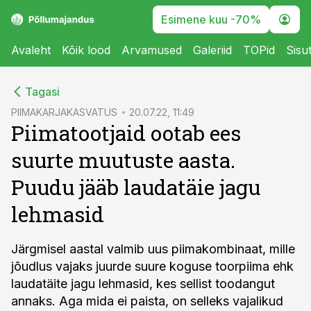
Esimene kuu -70%
Avaleht
Kõik lood
Arvamused
Galeriid
TOPid
Sisu
cebook
Tagasi
Twitter)
PIIMAKARJAKASVATUS
20.07.22, 11:49
Piimatootjaid ootab ees
kedIn
suurte muutuste aasta.
ail
Puudu jääb laudatäie jagu
k
lehmasid
Järgmisel aastal valmib uus piimakombinaat, mille
jõudlus vajaks juurde suure koguse toorpiima ehk
laudatäite jagu lehmasid, kes sellist toodangut
annaks. Aga mida ei paista, on selleks vajalikud