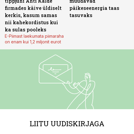
tippjuhi Ahti Kalde
muudavad
firmades käive üldiselt
päikeseenergia taas
kerkis, kasum samas
tasuvaks
nii kahekordistus kui
ka sulas pooleks
E-Piimast laekumata piimaraha
on enam kui 1,2 miljonit eurot
LIITU UUDISKIRJAGA