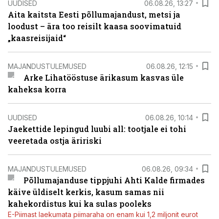
UUDISED
06.08.26, 13:27
Aita kaitsta Eesti põllumajandust, metsi ja
loodust – ära too reisilt kaasa soovimatuid
„kaasreisijaid“
MAJANDUSTULEMUSED
06.08.26, 12:15
Arke Lihatööstuse ärikasum kasvas üle
kaheksa korra
UUDISED
06.08.26, 10:14
Jaekettide lepingud luubi all: tootjale ei tohi
veeretada ostja äririski
MAJANDUSTULEMUSED
06.08.26, 09:34
Põllumajanduse tippjuhi Ahti Kalde firmades
käive üldiselt kerkis, kasum samas nii
kahekordistus kui ka sulas pooleks
E-Piimast laekumata piimaraha on enam kui 1,2 miljonit eurot