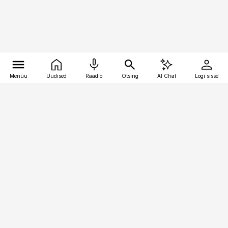
Menüü
Uudised
Raadio
Otsing
AI Chat
Logi sisse
Vana-Lõuna 39/1, 19094 Tallinn
(+372) 667 0111
pollumajandus@pollumajandus.ee
Telli
Reklaam
Firmast
Sisu kasutamisõigused
Ajakirjaniku