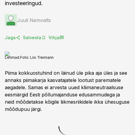
investeeringud.
Juuli Nemvalts
Jaga
Salvesta
Vihja
Lehmad.
Foto:
Liis Treimann
Piima kokkuostuhind on läinud üle pika aja üles ja see
annaks piimakarja kasvatajatele lootust parematele
aegadele. Samas ei arvesta uued kliimaneutraalsuse
eesmärgid Eesti põllumajanduse edusammudega ja
neid mõõdetakse kõigile liikmesriikidele ikka ühesuguse
mõõdupuu järgi.