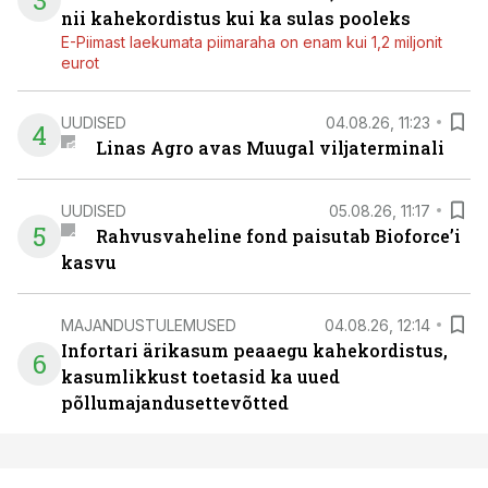
3
nii kahekordistus kui ka sulas pooleks
E-Piimast laekumata piimaraha on enam kui 1,2 miljonit
eurot
UUDISED
04.08.26, 11:23
4
Linas Agro avas Muugal viljaterminali
UUDISED
05.08.26, 11:17
5
Rahvusvaheline fond paisutab Bioforce’i
kasvu
MAJANDUSTULEMUSED
04.08.26, 12:14
Infortari ärikasum peaaegu kahekordistus,
6
kasumlikkust toetasid ka uued
põllumajandusettevõtted