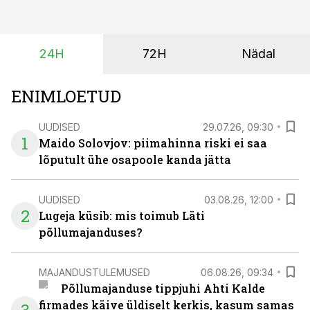
päikeselistel tundidel tekib võrku suur ületootmine, mis
surub börsihinna madalaks või isegi negatiivseks.
Seetõttu on akusalvestid muutumas nii ehitus- kui ka
24H
72H
Nädal
põllumajandusettevõtete jaoks üheks olulisemaks
investeeringuks energialahendustes.
ENIMLOETUD
UUDISED
29.07.26, 09:30
1
Maido Solovjov: piimahinna riski ei saa
lõputult ühe osapoole kanda jätta
UUDISED
03.08.26, 12:00
2
Lugeja küsib: mis toimub Läti
põllumajanduses?
MAJANDUSTULEMUSED
06.08.26, 09:34
Põllumajanduse tippjuhi Ahti Kalde
firmades käive üldiselt kerkis, kasum samas