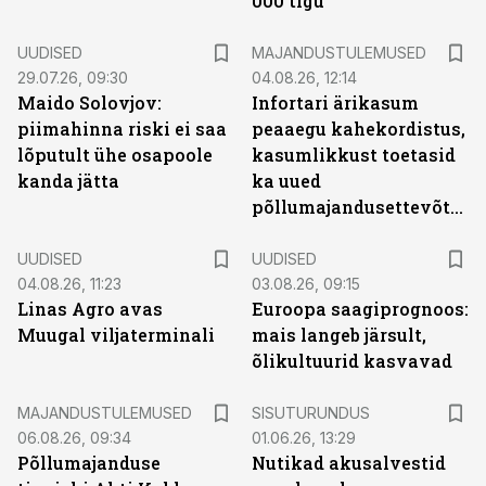
000 tigu
UUDISED
MAJANDUSTULEMUSED
29.07.26, 09:30
04.08.26, 12:14
Maido Solovjov:
Infortari ärikasum
piimahinna riski ei saa
peaaegu kahekordistus,
lõputult ühe osapoole
kasumlikkust toetasid
kanda jätta
ka uued
põllumajandusettevõtted
UUDISED
UUDISED
04.08.26, 11:23
03.08.26, 09:15
Linas Agro avas
Euroopa saagiprognoos:
Muugal viljaterminali
mais langeb järsult,
õlikultuurid kasvavad
ST
MAJANDUSTULEMUSED
SISUTURUNDUS
06.08.26, 09:34
01.06.26, 13:29
Põllumajanduse
Nutikad akusalvestid