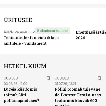
ÜRITUSED
8 akadeemilist tundi
Energiasäästli
ÄRIPÄEVA AKADEEMIA
Tehisintellekti meistriklass
2026
juhtidele - vundament
HETKEL KUUM
UUDISED
UUDISED
03.08.26, 12:00
31.07.26, 13:21
Lugeja küsib: mis
Põllul roomab tulevane
toimub Läti
delikatess: Eesti ainsas
põllumajanduses?
teofarmis kasvab 600