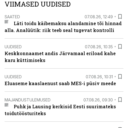
VIIMASED UUDISED
SAATED
07.08.26, 12:49
Läti toidu käibemaksu alandamine tõi hinnad
alla. Analüütik: riik teeb seal tugevat kontrolli
UUDISED
07.08.26, 10:35
Keskkonnaamet andis Järvamaal eriload kahe
karu küttimiseks
UUDISED
07.08.26, 10:31
Eluaseme kaaslaenust saab MES-i püsiv meede
MAJANDUSTULEMUSED
07.08.26, 09:30
Puhk ja Lausing kerkisid Eesti suurimateks
toidutöösturiteks