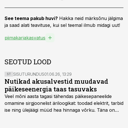
See teema pakub huvi?
Hakka neid märksõnu jälgima
ja saad alati teavituse, kui sel teemal ilmub midagi uut!
piimakarjakasvatus
SEOTUD LOOD
SISUTURUNDUS
01.06.26, 13:29
ST
Nutikad akusalvestid muudavad
päikeseenergia taas tasuvaks
Veel mõni aasta tagasi tähendas päikesepaneelide
omamine sirgjoonelist äriloogikat: toodad elektrit, tarbid
ise ning ülejäägi müüd hea hinnaga võrku. Täna on
olukord energiaturul muutunud. Taastuvenergia
tootmisvõimsusi on lisandunud omajagu ning