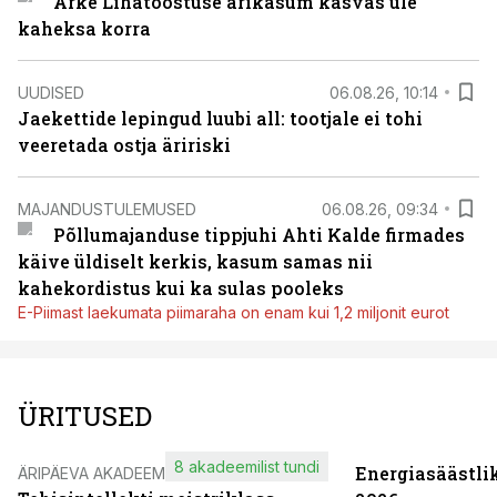
Arke Lihatööstuse ärikasum kasvas üle
kaheksa korra
UUDISED
06.08.26, 10:14
Jaekettide lepingud luubi all: tootjale ei tohi
veeretada ostja äririski
MAJANDUSTULEMUSED
06.08.26, 09:34
Põllumajanduse tippjuhi Ahti Kalde firmades
käive üldiselt kerkis, kasum samas nii
kahekordistus kui ka sulas pooleks
E-Piimast laekumata piimaraha on enam kui 1,2 miljonit eurot
ÜRITUSED
8 akadeemilist tundi
Energiasäästli
ÄRIPÄEVA AKADEEMIA