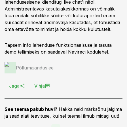
lahendusesisene klienditugi live chat’i näol.
Administreeritavas kasutajakeskkonnas on võimalik
luua endale sobilikke sõidu- või kuluraporteid enam
kui sadat erinevat andmevälja kasutades, et tõhustada
oma ettevõtte toimimist ja hoida kokku kulutustelt.
Täpsem info lahenduse funktsionaalsuse ja tasuta
demo tellimiseks on saadaval
Navireci kodulehel
.
Põllumajandus.ee
Jaga
Vihja
See teema pakub huvi?
Hakka neid märksõnu jälgima
ja saad alati teavituse, kui sel teemal ilmub midagi uut!