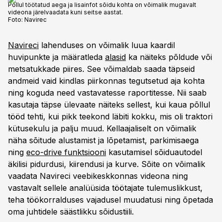
Põllul töötatud aega ja lisainfot sõidu kohta on võimalik mugavalt
videona järelvaadata kuni seitse aastat.
Foto:
Navirec
Navireci
lahenduses on võimalik luua kaardil
huvipunkte ja määratleda
alasid
ka näiteks põldude või
metsatukkade piires. See võimaldab saada täpseid
andmeid vaid kindlas piirkonnas tegutsetud aja kohta
ning koguda need vastavatesse raportitesse. Nii saab
kasutaja täpse ülevaate näiteks sellest, kui kaua põllul
tööd tehti, kui pikk teekond läbiti kokku, mis oli traktori
kütusekulu ja palju muud. Kellaajaliselt on võimalik
näha sõitude alustamist ja lõpetamist, parkimisaega
ning
eco-drive funktsiooni
kasutamisel sõiduautodel
äkilisi pidurdusi, kiirendusi ja kurve. Sõite on võimalik
vaadata Navireci veebikeskkonnas videona ning
vastavalt sellele analüüsida töötajate tulemuslikkust,
teha töökorralduses vajadusel muudatusi ning õpetada
oma juhtidele säästlikku sõidustiili.