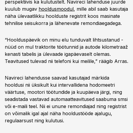
perspektiivis ka kulutustelt. Navireci lahenduse juurde
kuulub mugav
hooldusmoodul
, mille abil saab kasutaja
näha ülevaatlikku hoolduste registrit koos masinate
tehnilise seisukorra ja lähenevate remondiaegadega.
“Hoolduspäevik on minu elu tunduvalt lihtsustanud -
nüüd on mul traktorite töötunnid ja autode kilometraaž
kenasti tabelis ja ülevaade igapäevaselt olemas.
Teavitused tulevad nii telefoni kui meilile,” räägib Arras.
Navireci lahendusse saavad kasutajad märkida
hooldusi nii üksikult kui intervallidena hodomeetri
väärtuse, mootori töötundide ja kuupäeva järgi, ning
seadistada vastavad automaatteavitused saabuma smsi
või e-maili teel. Nii ei unune remondiajad ning registrist
on võimalik igal ajal näha hooldustööde ajalugu,
regulaarsust ning kulutusi.