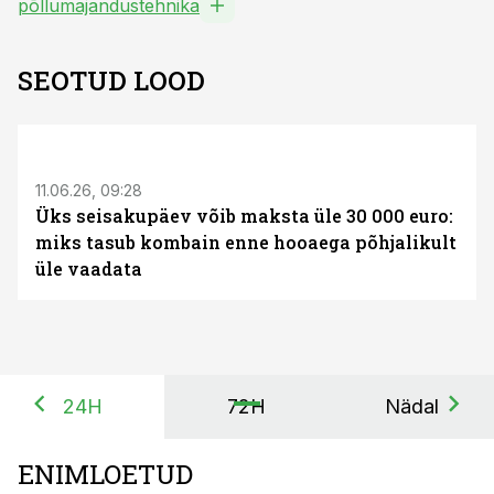
põllumajandustehnika
SEOTUD LOOD
ST
11.06.26, 09:28
Üks seisakupäev võib maksta üle 30 000 euro:
miks tasub kombain enne hooaega põhjalikult
üle vaadata
24H
72H
Nädal
ENIMLOETUD