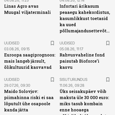
04.08.26, 11:23
04.08.26, 12:14
Linas Agro avas
Infortari ärikasum
Muugal viljaterminali
peaaegu kahekordistus,
kasumlikkust toetasid
ka uued
põllumajandusettevõtted
UUDISED
UUDISED
03.08.26, 09:15
05.08.26, 11:17
Euroopa saagiprognoos:
Rahvusvaheline fond
mais langeb järsult,
paisutab Bioforce’i
õlikultuurid kasvavad
kasvu
ST
UUDISED
SISUTURUNDUS
29.07.26, 09:30
11.06.26, 09:28
Maido Solovjov:
Üks seisakupäev võib
piimahinna riski ei saa
maksta üle 30 000 euro:
lõputult ühe osapoole
miks tasub kombain
kanda jätta
enne hooaega