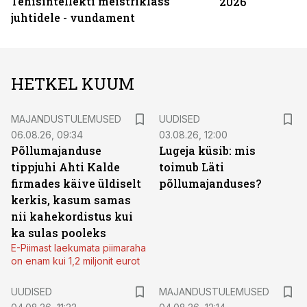
Tehisintellekti meistriklass
2026
juhtidele - vundament
HETKEL KUUM
MAJANDUSTULEMUSED
UUDISED
06.08.26, 09:34
03.08.26, 12:00
Põllumajanduse
Lugeja küsib: mis
tippjuhi Ahti Kalde
toimub Läti
firmades käive üldiselt
põllumajanduses?
kerkis, kasum samas
nii kahekordistus kui
ka sulas pooleks
E-Piimast laekumata piimaraha
on enam kui 1,2 miljonit eurot
UUDISED
MAJANDUSTULEMUSED