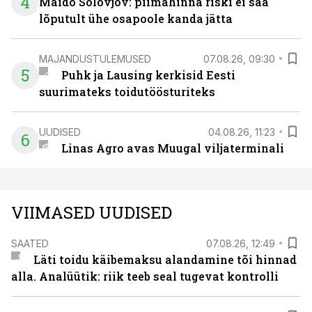
4
Maido Solovjov: piimahinna riski ei saa
lõputult ühe osapoole kanda jätta
MAJANDUSTULEMUSED
07.08.26, 09:30
5
Puhk ja Lausing kerkisid Eesti
suurimateks toidutöösturiteks
UUDISED
04.08.26, 11:23
6
Linas Agro avas Muugal viljaterminali
VIIMASED UUDISED
SAATED
07.08.26, 12:49
Läti toidu käibemaksu alandamine tõi hinnad
alla. Analüütik: riik teeb seal tugevat kontrolli