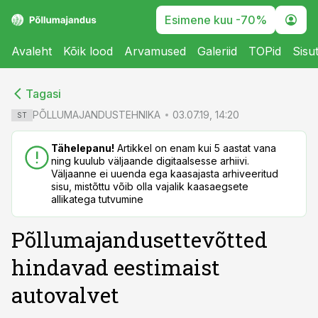
Esimene kuu -70%
Avaleht
Kõik lood
Arvamused
Galeriid
TOPid
Sisu
cebook
cebook
Tagasi
Twitter)
Twitter)
PÕLLUMAJANDUSTEHNIKA
03.07.19, 14:20
ST
kedIn
kedIn
Tähelepanu!
Artikkel on enam kui 5 aastat vana
ning kuulub väljaande digitaalsesse arhiivi.
ail
ail
Väljaanne ei uuenda ega kaasajasta arhiveeritud
sisu, mistõttu võib olla vajalik kaasaegsete
k
k
allikatega tutvumine
Põllumajandusettevõtted
hindavad eestimaist
autovalvet