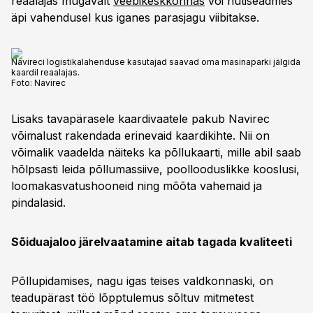
reaalajas mugavalt
veebikeskkonnas
või nutiseadmes
äpi vahendusel kus iganes parasjagu viibitakse.
Navireci logistikalahenduse kasutajad saavad oma masinaparki jälgida
kaardil reaalajas.
Foto:
Navirec
Lisaks tavapärasele kaardivaatele pakub Navirec
võimalust rakendada erinevaid kaardikihte. Nii on
võimalik vaadelda näiteks ka põllukaarti, mille abil saab
hõlpsasti leida põllumassiive, poollooduslikke kooslusi,
loomakasvatushooneid ning mõõta vahemaid ja
pindalasid.
Sõiduajaloo järelvaatamine aitab tagada kvaliteeti
Põllupidamises, nagu igas teises valdkonnaski, on
teadupärast töö lõpptulemus sõltuv mitmetest