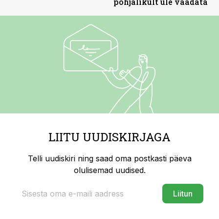
põhjalikult üle vaadata
LIITU UUDISKIRJAGA
Telli uudiskiri ning saad oma postkasti päeva
olulisemad uudised.
Liitun