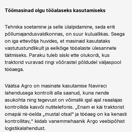
Töömasinad olgu tööalaseks kasutamiseks
Tehnika soetamine ja selle ülalpidamine, seda eriti
põllumajandusvaldkonnas, on suur kuluallikas. Seega
on iga ettevõtja huvides, et masinaid kasutataks
vastutustundlikult ja eelkõige tööalaste ülesannete
täitmiseks. Paraku tuleb siiski ette olukordi, kus
traktorid vuravad ringi võõrastel põldudel väljaspool
tööaega.
Väätsa Agro on masinate kasutamise Navireci
lahendusega kontrolli alla saanud, kuna nende
asukohta ning tegevust on võimalik igal ajal reaalajas
kontrollida kasvõi nutitelefonis. „Enam ei käi traktorist
omapäi nii-öelda „mustal otsal“ ja tööaeg on ka kenasti
kontrollitav,“ kiidab vanemmehaanik Argo veebipõhist
logistikalahendust.