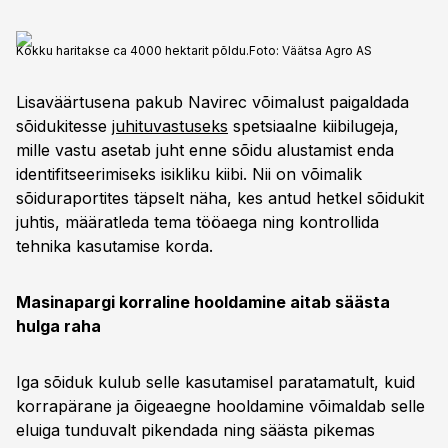
Kokku haritakse ca 4000 hektarit põldu.
Foto:
Väätsa Agro AS
Lisaväärtusena pakub Navirec võimalust paigaldada
sõidukitesse
juhituvastuseks
spetsiaalne kiibilugeja,
mille vastu asetab juht enne sõidu alustamist enda
identifitseerimiseks isikliku kiibi. Nii on võimalik
sõiduraportites täpselt näha, kes antud hetkel sõidukit
juhtis, määratleda tema tööaega ning kontrollida
tehnika kasutamise korda.
Masinapargi korraline hooldamine aitab säästa
hulga raha
Iga sõiduk kulub selle kasutamisel paratamatult, kuid
korrapärane ja õigeaegne hooldamine võimaldab selle
eluiga tunduvalt pikendada ning säästa pikemas