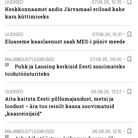
UUDISED
07.08.26, 10:35
Keskkonnaamet andis Järvamaal eriload kahe
karu küttimiseks
UUDISED
07.08.26, 10:31
Eluaseme kaaslaenust saab MES-i püsiv meede
MAJANDUSTULEMUSED
07.08.26, 09:30
Puhk ja Lausing kerkisid Eesti suurimateks
toidutöösturiteks
UUDISED
06.08.26, 13:27
Aita kaitsta Eesti põllumajandust, metsi ja
loodust – ära too reisilt kaasa soovimatuid
„kaasreisijaid“
MAJANDUSTULEMUSED
06.08.26, 12:15