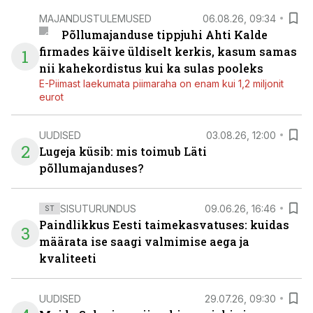
MAJANDUSTULEMUSED
06.08.26, 09:34
Põllumajanduse tippjuhi Ahti Kalde
firmades käive üldiselt kerkis, kasum samas
1
nii kahekordistus kui ka sulas pooleks
E-Piimast laekumata piimaraha on enam kui 1,2 miljonit
eurot
UUDISED
03.08.26, 12:00
2
Lugeja küsib: mis toimub Läti
põllumajanduses?
SISUTURUNDUS
09.06.26, 16:46
ST
Paindlikkus Eesti taimekasvatuses: kuidas
3
määrata ise saagi valmimise aega ja
kvaliteeti
UUDISED
29.07.26, 09:30