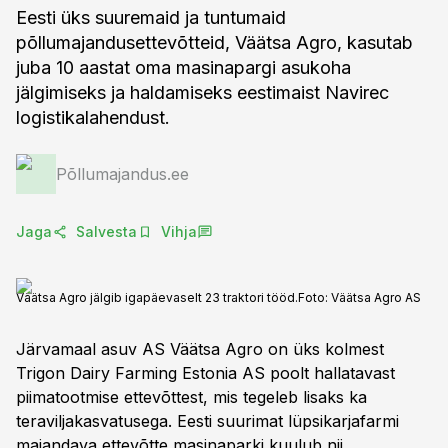
Eesti üks suuremaid ja tuntumaid
põllumajandusettevõtteid, Väätsa Agro, kasutab
juba 10 aastat oma masinapargi asukoha
jälgimiseks ja haldamiseks eestimaist Navirec
logistikalahendust.
Põllumajandus.ee
Jaga
Salvesta
Vihja
Väätsa Agro jälgib igapäevaselt 23 traktori tööd.
Foto:
Väätsa Agro AS
Järvamaal asuv AS Väätsa Agro on üks kolmest
Trigon Dairy Farming Estonia AS poolt hallatavast
piimatootmise ettevõttest, mis tegeleb lisaks ka
teraviljakasvatusega. Eesti suurimat lüpsikarjafarmi
majandava ettevõtte masinaparki kuulub nii