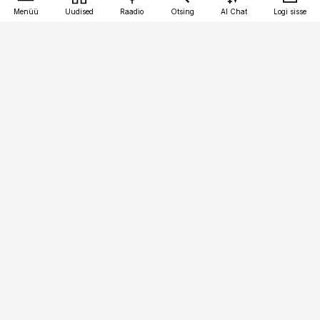
Menüü
Uudised
Raadio
Otsing
AI Chat
Logi sisse
Vana-Lõuna 39/1, 19094 Tallinn
(+372) 667 0111
pollumajandus@pollumajandus.ee
Telli
Reklaam
Firmast
Sisu kasutamisõigused
Ajakirjaniku
eetikakoodeks
Üldtingimused
Privaatsustingimused
Küpsiste poliitika
KKK
Eesti Meediaettevõtete
Eelistuste haldamine
Liit