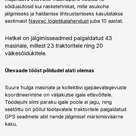
sõiduautosid kui rasketehnikat, mille asukoha
jälgimiseks ja haldamise lihtsustamiseks kasutatakse
eestimaist
Navirec logistikalahendust
juba 10 aastat.
Hetkel on jälgimisseadmed paigaldatud 43
masinale, millest 23 traktoritele ning 20
väikesõidukitele.
Ülevaade tööst põldudel alati olemas
Suure hulga masinate ja kollektiivi igapäevategevuste
koordineerimine on väljakutse igale ettevõttele.
Töödejuhi silmi paraku igale poole ei jagu, ning
seetõttu on põllul töötavatele traktoritele paigaldatud
GPS seadmete abil nende jälgimisel märkimisväärne
kasu.