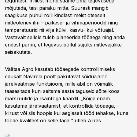
teguritest, millest mõnd saame oma tegevusega
mõjutada, teisi paraku mitte. Suuresti mängib
saagikuse puhul rolli kindlasti meist otseselt
mitteolenev ilm – päikese- ja vihmaperioodid ning
temperatuurid nii vilja külvi, kasvu- kui võtuajal.
Vastavalt sellele tuleb planeerida tööaega ning anda
endast parim, et tegevus põllul sujuks mittevajalike
seisakuteta.
Väätsa Agro kasutab tööaegade kontrollimiseks
edukalt Navireci poolt pakutavat sõiduajaloo
järelvaatmise funktsiooni, mille abil on võimalik
taasesitada kuni seitsme aasta taguseid sõite koos
marsruutide ja lisainfoga kaardil. „Kõige enam
kasutame järelvaatamist, et kontrollida tööaega, -
kiirust või siis hoopis kui aeglaselt tööd tehakse, kuna
tööde kvaliteet on selle taga,“ ütleb Arras.