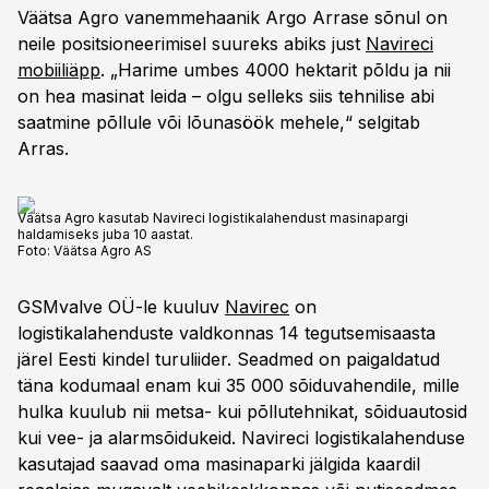
Väätsa Agro vanemmehaanik Argo Arrase sõnul on
neile positsioneerimisel suureks abiks just
Navireci
mobiiliäpp
. „Harime umbes 4000 hektarit põldu ja nii
on hea masinat leida – olgu selleks siis tehnilise abi
saatmine põllule või lõunasöök mehele,“ selgitab
Arras.
Väätsa Agro kasutab Navireci logistikalahendust masinapargi
haldamiseks juba 10 aastat.
Foto:
Väätsa Agro AS
GSMvalve OÜ-le kuuluv
Navirec
on
logistikalahenduste valdkonnas 14 tegutsemisaasta
järel Eesti kindel turuliider. Seadmed on paigaldatud
täna kodumaal enam kui 35 000 sõiduvahendile, mille
hulka kuulub nii metsa- kui põllutehnikat, sõiduautosid
kui vee- ja alarmsõidukeid. Navireci logistikalahenduse
kasutajad saavad oma masinaparki jälgida kaardil