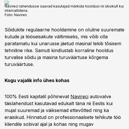
Navireci lahendusse saavad kasutajad märkida hooldusi nii üksikult kui
intervallidena.
Foto:
Navirec
Sõidukite regulaarne hooldamine on oluline suuremate
kulude ja tööseisakute vältimiseks, mis võib olla
paratamatu kui unarusse jäetud masinal tekib tõsisem
tehniline rike. Samuti kindlustab korraline hooldus
turvalise sõidu ja masina turuväärtuse kõrgema
turuväärtuse.
Kogu vajalik info ühes kohas
100% Eesti kapitalil põhinevat
Navireci
autovalve
täislahendust kasutavad edukalt täna nii Eestis kui
mujal suuremad ja väiksemad ettevõtted ning ka
eraisikud. Hinnatud on professionaalsete tehikute töö
kliendile sobival ajal ja kohas ning mugav