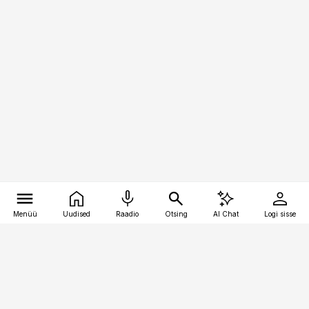
Menüü
Uudised
Raadio
Otsing
AI Chat
Logi sisse
Vana-Lõuna 39/1, 19094 Tallinn
(+372) 667 0111