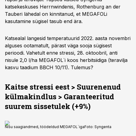
katsekeskuses Herrnwindenis, Rothenburg an der
Tauberi lähedal on kinnitanud, et MEGAFOLi
kasutamine sügisel tasub end ära.
Katsealal langesid temperatuurid 2022. aasta novembri
alguses ootamatult, pärast väga sooja sügisest
perioodi. Vahetult enne stressi, 28. oktoobril, anti
nisule 2,0 l/ha MEGAFOL`i koos herbitsiidiga (teravilja
kasvu taadium BBCH 10/11). Tulemus?
Kaitse
stressi
eest
>
Suurenenud
külmakindlus
>
Garanteeritud
suurem
sissetulek
(+9%)
Nisu saagiandmed, töödeldud MEGAFOL`iga
Foto:
Syngenta