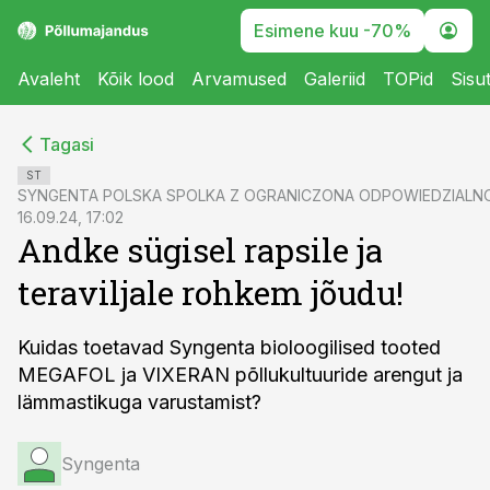
Esimene kuu -70%
Avaleht
Kõik lood
Arvamused
Galeriid
TOPid
Sisu
cebook
cebook
Tagasi
Twitter)
Twitter)
ST
SYNGENTA POLSKA SPOLKA Z OGRANICZONA ODPOWIEDZIALN
kedIn
kedIn
16.09.24, 17:02
Andke sügisel rapsile ja
ail
ail
teraviljale rohkem jõudu!
k
k
Kuidas toetavad Syngenta bioloogilised tooted
MEGAFOL ja VIXERAN põllukultuuride arengut ja
lämmastikuga varustamist?
Syngenta