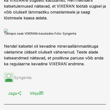
ka VIXERANi sügisest kasutamist. Herrnwindeni
katsetulemused näitavad, et VIXERAN töötab sügisel ja
võib oluliselt lämmastiku omastamisele ja saagi
tõstmisele kaasa aidata.
Talirapsi saak VIXERANi kasutades.
Foto:
Syngenta
Nendel katsetel oli kevadine mineraallämmastikuga
väetamine üldiselt oluliselt vähenenud. Teiste alade
katseandmed näitavad, et positiivse panuse võib anda
ka regulaarne kevadine VIXERAN`andmine.
Syngenta
Jaga
Vihja