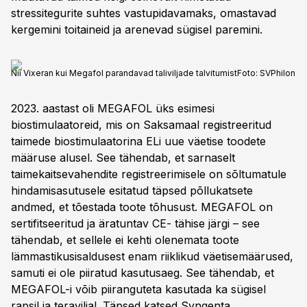
stressitegurite suhtes vastupidavamaks, omastavad
kergemini toitaineid ja arenevad sügisel paremini.
Nii Vixeran kui Megafol parandavad taliviljade talvitumist
Foto:
SVPhilon
2023. aastast oli MEGAFOL üks esimesi
biostimulaatoreid, mis on Saksamaal registreeritud
taimede biostimulaatorina ELi uue väetise toodete
määruse alusel. See tähendab, et sarnaselt
taimekaitsevahendite registreerimisele on sõltumatule
hindamisasutusele esitatud täpsed põllukatsete
andmed, et tõestada toote tõhusust. MEGAFOL on
sertifitseeritud ja äratuntav CE- tähise järgi – see
tähendab, et sellele ei kehti olenemata toote
lämmastikusisaldusest enam riiklikud väetisemäärused,
samuti ei ole piiratud kasutusaeg. See tähendab, et
MEGAFOL-i võib piiranguteta kasutada ka sügisel
rapsil ja teraviljal. Täpsed katsed Syngenta