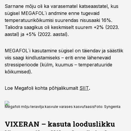
Sarnane mõju oli ka varasematel katseaastatel, kus
sügisel MEGAFOL`i andmine enne tugevaid
temperatuurikõikumisi suurendas nisusaaki 16%.
Taliodra saagikus oli keskmiselt suurem +2% (2023.
aastal) ja +5% (2022. aastal).
MEGAFOL`i kasutamine sügisel on täiendav ja säästlik
viis saagi kindlustamiseks – eriti enne lähenevaid
stressiperioode (külm, kuumus – temperatuuride
kõikumised).
Loe Megafoli kohta põhjalikumalt
SIIT
.
Megafoli mõju teravilja kasvule varases kasvufaasis
Foto:
Syngenta
VIXERAN –
kasuta
looduslikku