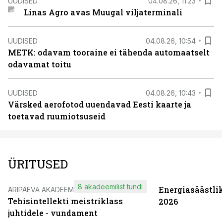
UUDISED
04.08.26, 11:23
Linas Agro avas Muugal viljaterminali
UUDISED
04.08.26, 10:54
METK: odavam tooraine ei tähenda automaatselt
odavamat toitu
UUDISED
04.08.26, 10:43
Värsked aerofotod uuendavad Eesti kaarte ja
toetavad ruumiotsuseid
ÜRITUSED
8 akadeemilist tundi
Energiasäästli
ÄRIPÄEVA AKADEEMIA
Tehisintellekti meistriklass
2026
juhtidele - vundament