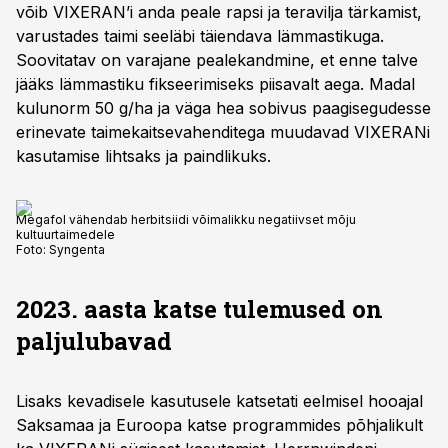
võib VIXERAN’i anda peale rapsi ja teravilja tärkamist,
varustades taimi seeläbi täiendava lämmastikuga.
Soovitatav on varajane pealekandmine, et enne talve
jääks lämmastiku fikseerimiseks piisavalt aega. Madal
kulunorm 50 g/ha ja väga hea sobivus paagisegudesse
erinevate taimekaitsevahenditega muudavad VIXERANi
kasutamise lihtsaks ja paindlikuks.
Megafol vähendab herbitsiidi võimalikku negatiivset mõju
kultuurtaimedele
Foto:
Syngenta
2023.
aasta
katse
tulemused
on
paljulubavad
Lisaks kevadisele kasutusele katsetati eelmisel hooajal
Saksamaa ja Euroopa katse programmides põhjalikult