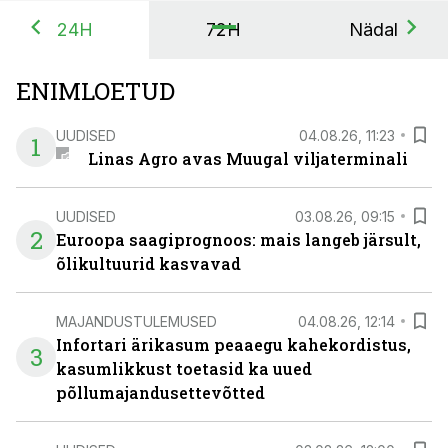
24H
72H
Nädal
ENIMLOETUD
UUDISED
04.08.26, 11:23
1
Linas Agro avas Muugal viljaterminali
UUDISED
03.08.26, 09:15
2
Euroopa saagiprognoos: mais langeb järsult,
õlikultuurid kasvavad
MAJANDUSTULEMUSED
04.08.26, 12:14
Infortari ärikasum peaaegu kahekordistus,
3
kasumlikkust toetasid ka uued
põllumajandusettevõtted