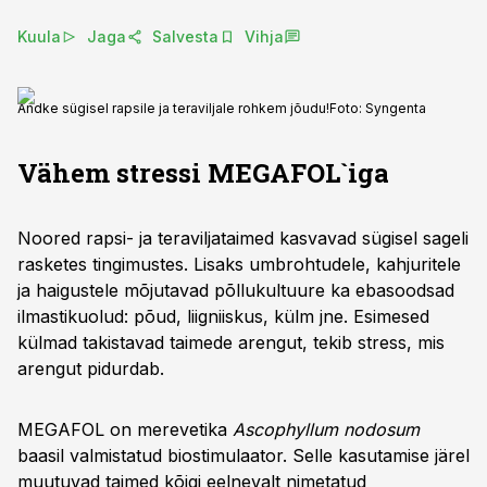
Kuula
Jaga
Salvesta
Vihja
Andke sügisel rapsile ja teraviljale rohkem jõudu!
Foto:
Syngenta
Vähem
stressi
MEGAFOL
`
iga
Noored rapsi- ja teraviljataimed kasvavad sügisel sageli
rasketes tingimustes. Lisaks umbrohtudele, kahjuritele
ja haigustele mõjutavad põllukultuure ka ebasoodsad
ilmastikuolud: põud, liigniiskus, külm jne. Esimesed
külmad takistavad taimede arengut, tekib stress, mis
arengut pidurdab.
MEGAFOL on merevetika
Ascophyllum nodosum
baasil valmistatud biostimulaator. Selle kasutamise järel
muutuvad taimed kõigi eelnevalt nimetatud