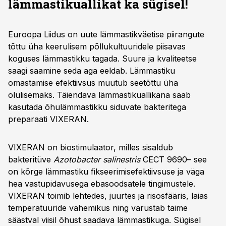
lämmastikuallikat
ka
sügisel
!
Euroopa Liidus on uute lämmastikväetise piirangute
tõttu üha keerulisem põllukultuuridele piisavas
koguses lämmastikku tagada. Suure ja kvaliteetse
saagi saamine seda aga eeldab. Lämmastiku
omastamise efektiivsus muutub seetõttu üha
olulisemaks. Täiendava lämmastikuallikana saab
kasutada õhulämmastikku siduvate bakteritega
preparaati VIXERAN.
VIXERAN on biostimulaator, milles sisaldub
bakteritüve
Azotobacter
salinestris
CECT 9690– see
on kõrge lämmastiku fikseerimisefektiivsuse ja väga
hea vastupidavusega ebasoodsatele tingimustele.
VIXERAN toimib lehtedes, juurtes ja risosfääris, laias
temperatuuride vahemikus ning varustab taime
säästval viisil õhust saadava lämmastikuga. Sügisel