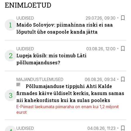
ENIMLOETUD
UUDISED
29.07.26, 09:30
1
Maido Solovjov: piimahinna riski ei saa
lõputult ühe osapoole kanda jätta
UUDISED
03.08.26, 12:00
2
Lugeja küsib: mis toimub Läti
põllumajanduses?
MAJANDUSTULEMUSED
06.08.26, 09:34
Põllumajanduse tippjuhi Ahti Kalde
firmades käive üldiselt kerkis, kasum samas
3
nii kahekordistus kui ka sulas pooleks
E-Piimast laekumata piimaraha on enam kui 1,2 miljonit
eurot
UUDISED
04.08.26, 11:23