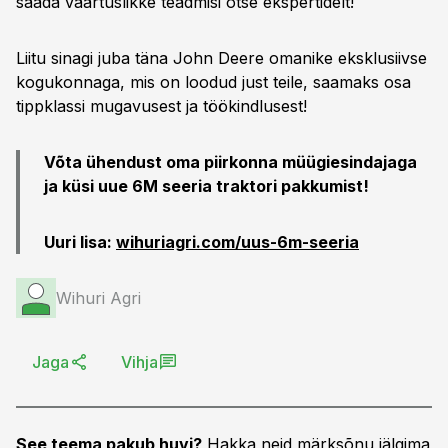
saada väärtuslikke teadmisi otse ekspertidelt!
Liitu sinagi juba täna John Deere omanike eksklusiivse
kogukonnaga, mis on loodud just teile, saamaks osa
tippklassi mugavusest ja töökindlusest!
Võta ühendust oma piirkonna müügiesindajaga
ja küsi uue 6M seeria traktori pakkumist!
Uuri lisa:
wihuri
agri.com/uus-6m-seeria
Wihuri Agri
Jaga
Vihja
See teema pakub huvi?
Hakka neid märksõnu jälgima