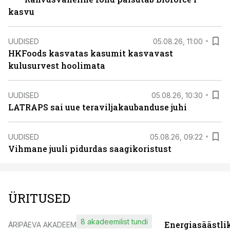
kasvu
UUDISED
05.08.26, 11:00
HKFoods kasvatas kasumit kasvavast
kulusurvest hoolimata
UUDISED
05.08.26, 10:30
LATRAPS sai uue teraviljakaubanduse juhi
UUDISED
05.08.26, 09:22
Vihmane juuli pidurdas saagikoristust
ÜRITUSED
8 akadeemilist tundi
Energiasäästli
ÄRIPÄEVA AKADEEMIA