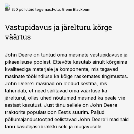
6M 250 põllutöid tegemas.
Foto:
Glenn Blackburn
Vastupidavus ja järelturu kõrge
väärtus
John Deere on tuntud oma masinate vastupidavuse ja
pikaealisuse poolest. Ettevõte kasutab ainult kõrgeima
kvaliteediga materjale ja komponente, mis tagavad
masinate töökindluse ka kõige raskemates tingimustes.
John Deere'i masinad on loodud kestma, mis
tähendab, et need säilitavad oma väärtuse ka
järelturul, olles ühed nõutumad masinad ka peale viie
aastast kasutust. Just tänu sellele on John Deere
traktorite populatsioon Eestis suurim. Paljud
põllumajandustootjad eelistavad John Deere'i masinaid
tänu kasutajasõbralikkusele ja mugavusele.