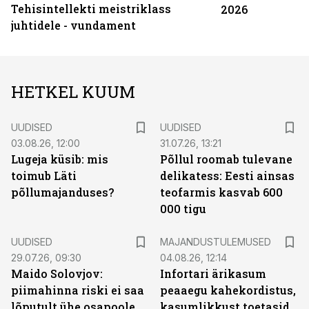
Tehisintellekti meistriklass
2026
juhtidele - vundament
HETKEL KUUM
UUDISED
UUDISED
03.08.26, 12:00
31.07.26, 13:21
Lugeja küsib: mis
Põllul roomab tulevane
toimub Läti
delikatess: Eesti ainsas
põllumajanduses?
teofarmis kasvab 600
000 tigu
UUDISED
MAJANDUSTULEMUSED
29.07.26, 09:30
04.08.26, 12:14
Maido Solovjov:
Infortari ärikasum
piimahinna riski ei saa
peaaegu kahekordistus,
lõputult ühe osapoole
kasumlikkust toetasid