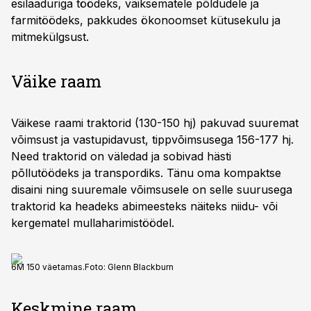
esilaaduriga töödeks, väiksematele põldudele ja
farmitöödeks, pakkudes ökonoomset kütusekulu ja
mitmekülgsust.
Väike raam
Väikese raami traktorid (130-150 hj) pakuvad suuremat
võimsust ja vastupidavust, tippvõimsusega 156-177 hj.
Need traktorid on väledad ja sobivad hästi
põllutöödeks ja transpordiks. Tänu oma kompaktse
disaini ning suuremale võimsusele on selle suurusega
traktorid ka headeks abimeesteks näiteks niidu- või
kergematel mullaharimistöödel.
6M 150 väetamas.
Foto:
Glenn Blackburn
Keskmine raam