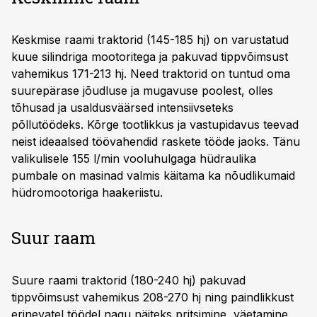
Keskmise raami traktorid (145-185 hj) on varustatud
kuue silindriga mootoritega ja pakuvad tippvõimsust
vahemikus 171-213 hj. Need traktorid on tuntud oma
suurepärase jõudluse ja mugavuse poolest, olles
tõhusad ja usaldusväärsed intensiivseteks
põllutöödeks. Kõrge tootlikkus ja vastupidavus teevad
neist ideaalsed töövahendid raskete tööde jaoks. Tänu
valikulisele 155 l/min vooluhulgaga hüdraulika
pumbale on masinad valmis käitama ka nõudlikumaid
hüdromootoriga haakeriistu.
Suur raam
Suure raami traktorid (180-240 hj) pakuvad
tippvõimsust vahemikus 208-270 hj ning paindlikkust
erinevatel töödel nagu näiteks pritsimine, väetamine,