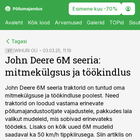
Esimene kuu -70%
Avaleht
Kõik lood
Arvamused
Galeriid
TOPid
Sisu
cebook
cebook
Tagasi
Twitter)
Twitter)
WIHURI OÜ
03.03.25, 11:19
ST
John Deere 6M seeria:
kedIn
kedIn
mitmekülgsus ja töökindlus
ail
ail
k
k
John Deere 6M seeria traktorid on tuntud oma
mitmekülgsuse ja töökindluse poolest. Need
traktorid on loodud vastama erinevate
põllumajandustootjate vajadustele, pakkudes laia
valikut mudeleid, mis sobivad erinevateks
töödeks. Lisaks on kõik uued 6M mudelid
saadaval ka 50 km/h tippkiirusega. Siin artiklis on