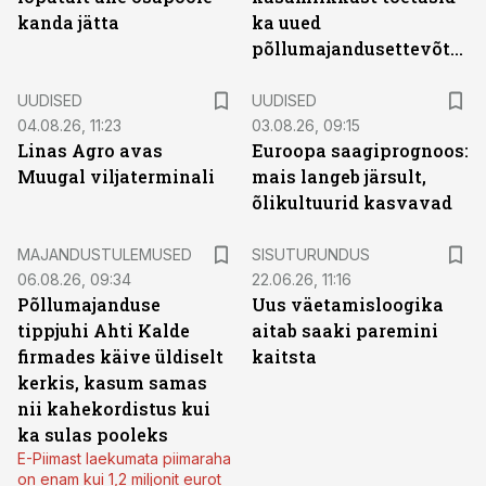
kanda jätta
ka uued
põllumajandusettevõtted
UUDISED
UUDISED
04.08.26, 11:23
03.08.26, 09:15
Linas Agro avas
Euroopa saagiprognoos:
Muugal viljaterminali
mais langeb järsult,
õlikultuurid kasvavad
ST
MAJANDUSTULEMUSED
SISUTURUNDUS
06.08.26, 09:34
22.06.26, 11:16
Põllumajanduse
Uus väetamisloogika
tippjuhi Ahti Kalde
aitab saaki paremini
firmades käive üldiselt
kaitsta
kerkis, kasum samas
nii kahekordistus kui
ka sulas pooleks
E-Piimast laekumata piimaraha
on enam kui 1,2 miljonit eurot