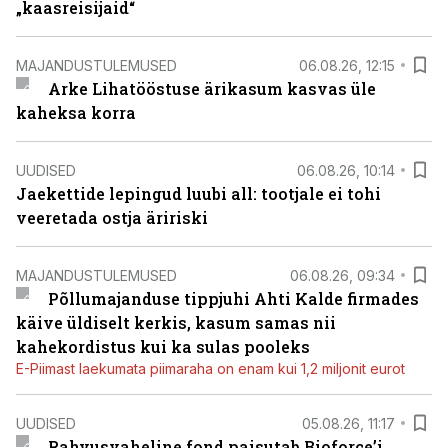
„kaasreisijaid“
MAJANDUSTULEMUSED
06.08.26, 12:15
Arke Lihatööstuse ärikasum kasvas üle
kaheksa korra
UUDISED
06.08.26, 10:14
Jaekettide lepingud luubi all: tootjale ei tohi
veeretada ostja äririski
MAJANDUSTULEMUSED
06.08.26, 09:34
Põllumajanduse tippjuhi Ahti Kalde firmades
käive üldiselt kerkis, kasum samas nii
kahekordistus kui ka sulas pooleks
E-Piimast laekumata piimaraha on enam kui 1,2 miljonit eurot
UUDISED
05.08.26, 11:17
Rahvusvaheline fond paisutab Bioforce’i