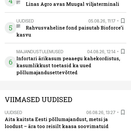
4
Linas Agro avas Muugal viljaterminali
UUDISED
05.08.26, 11:17
5
Rahvusvaheline fond paisutab Bioforce’i
kasvu
MAJANDUSTULEMUSED
04.08.26, 12:14
Infortari ärikasum peaaegu kahekordistus,
6
kasumlikkust toetasid ka uued
põllumajandusettevõtted
VIIMASED UUDISED
UUDISED
06.08.26, 13:27
Aita kaitsta Eesti põllumajandust, metsi ja
loodust – ära too reisilt kaasa soovimatuid