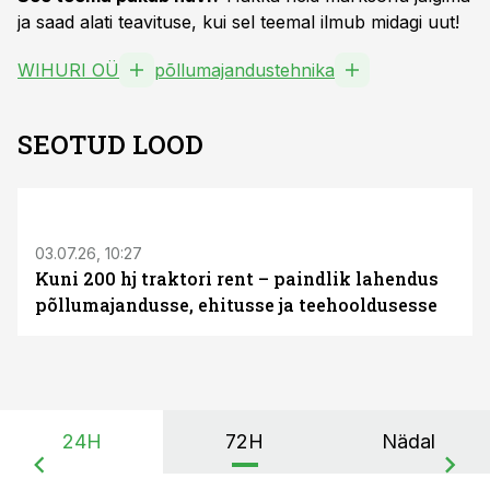
ja saad alati teavituse, kui sel teemal ilmub midagi uut!
WIHURI OÜ
põllumajandustehnika
SEOTUD LOOD
ST
03.07.26, 10:27
Kuni 200 hj traktori rent – paindlik lahendus
põllumajandusse, ehitusse ja teehooldusesse
24H
72H
Nädal