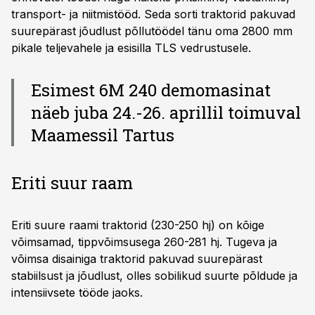
transport- ja niitmistööd. Seda sorti traktorid pakuvad
suurepärast jõudlust põllutöödel tänu oma 2800 mm
pikale teljevahele ja esisilla TLS vedrustusele.
Esimest 6M 240 demomasinat
näeb juba 24.-26. aprillil toimuval
Maamessil Tartus
Eriti suur raam
Eriti suure raami traktorid (230-250 hj) on kõige
võimsamad, tippvõimsusega 260-281 hj. Tugeva ja
võimsa disainiga traktorid pakuvad suurepärast
stabiilsust ja jõudlust, olles sobilikud suurte põldude ja
intensiivsete tööde jaoks.