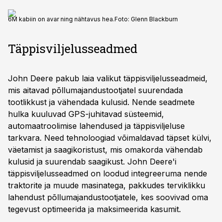
6M kabiin on avar ning nähtavus hea.
Foto:
Glenn Blackburn
Täppisviljelusseadmed
John Deere pakub laia valikut täppisviljelusseadmeid,
mis aitavad põllumajandustootjatel suurendada
tootlikkust ja vähendada kulusid. Nende seadmete
hulka kuuluvad GPS-juhitavad süsteemid,
automaatroolimise lahendused ja täppisviljeluse
tarkvara. Need tehnoloogiad võimaldavad täpset külvi,
väetamist ja saagikoristust, mis omakorda vähendab
kulusid ja suurendab saagikust. John Deere'i
täppisviljelusseadmed on loodud integreeruma nende
traktorite ja muude masinatega, pakkudes terviklikku
lahendust põllumajandustootjatele, kes soovivad oma
tegevust optimeerida ja maksimeerida kasumit.