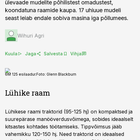
ülevaade mudelite põhilistest omadustest,
koondatuna raamide kaupa. 17 uhiuue mudeli
seast leiab endale sobiva masina iga põllumees.
Wihuri Agri
Kuula
Jaga
Salvesta
Vihja
6M 125 esilaadur.
Foto:
Glenn Blackburn
Lühike raam
Lühikese raami traktorid (95-125 hj) on kompaktsed ja
suurepärase manööverdusvõimega, sobides ideaalselt
kitsastes kohtades töötamiseks. Tippvõimsus jääb
vahemikku 120-150 hj. Need traktorid on ideaalsed