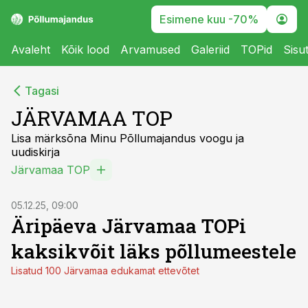
Esimene kuu -70%
Avaleht
Kõik lood
Arvamused
Galeriid
TOPid
Sisu
Tagasi
JÄRVAMAA TOP
Lisa märksõna Minu Põllumajandus voogu ja
uudiskirja
Järvamaa TOP
05.12.25, 09:00
Äripäeva Järvamaa TOPi
kaksikvõit läks põllumeestele
Lisatud 100 Järvamaa edukamat ettevõtet