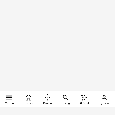
Menüü
Uudised
Raadio
Otsing
AI Chat
Logi sisse