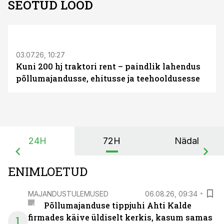
SEOTUD LOOD
ST
03.07.26, 10:27
Kuni 200 hj traktori rent – paindlik lahendus
põllumajandusse, ehitusse ja teehooldusesse
24H
72H
Nädal
ENIMLOETUD
MAJANDUSTULEMUSED
06.08.26, 09:34
Põllumajanduse tippjuhi Ahti Kalde
firmades käive üldiselt kerkis, kasum samas
1