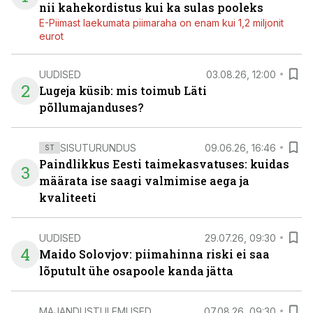
nii kahekordistus kui ka sulas pooleks
E-Piimast laekumata piimaraha on enam kui 1,2 miljonit
eurot
UUDISED
03.08.26, 12:00
2
Lugeja küsib: mis toimub Läti
põllumajanduses?
SISUTURUNDUS
09.06.26, 16:46
ST
Paindlikkus Eesti taimekasvatuses: kuidas
3
määrata ise saagi valmimise aega ja
kvaliteeti
UUDISED
29.07.26, 09:30
4
Maido Solovjov: piimahinna riski ei saa
lõputult ühe osapoole kanda jätta
MAJANDUSTULEMUSED
07.08.26, 09:30