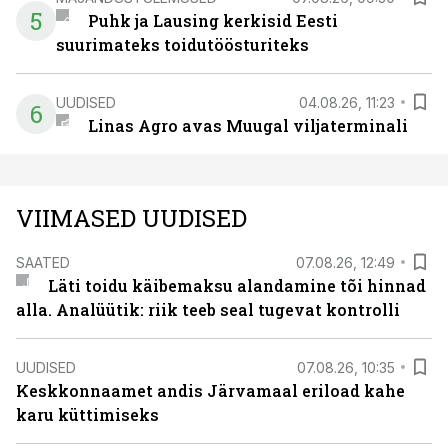
5
Puhk ja Lausing kerkisid Eesti
suurimateks toidutöösturiteks
UUDISED
04.08.26, 11:23
6
Linas Agro avas Muugal viljaterminali
VIIMASED UUDISED
SAATED
07.08.26, 12:49
Läti toidu käibemaksu alandamine tõi hinnad
alla. Analüütik: riik teeb seal tugevat kontrolli
UUDISED
07.08.26, 10:35
Keskkonnaamet andis Järvamaal eriload kahe
karu küttimiseks