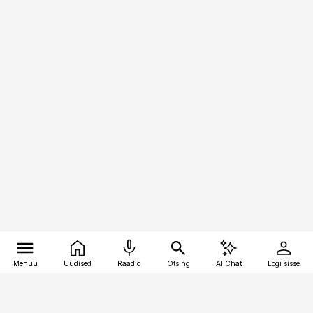
Menüü
Uudised
Raadio
Otsing
AI Chat
Logi sisse