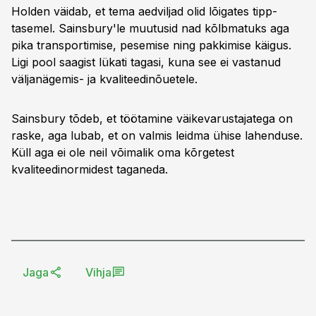
Holden väidab, et tema aedviljad olid lõigates tipp-
tasemel. Sainsbury'le muutusid nad kõlbmatuks aga
pika transportimise, pesemise ning pakkimise käigus.
Ligi pool saagist lükati tagasi, kuna see ei vastanud
väljanägemis- ja kvaliteedinõuetele.
Sainsbury tõdeb, et töötamine väikevarustajatega on
raske, aga lubab, et on valmis leidma ühise lahenduse.
Küll aga ei ole neil võimalik oma kõrgetest
kvaliteedinormidest taganeda.
Jaga
Vihja