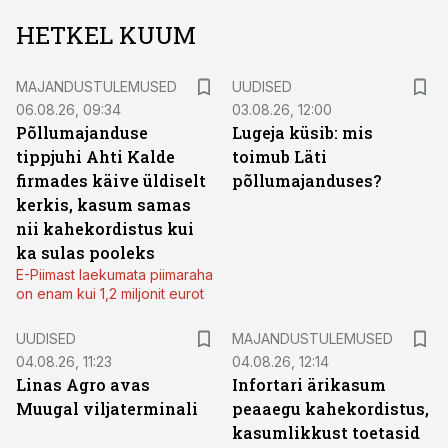
HETKEL KUUM
MAJANDUSTULEMUSED
UUDISED
06.08.26, 09:34
03.08.26, 12:00
Põllumajanduse
Lugeja küsib: mis
tippjuhi Ahti Kalde
toimub Läti
firmades käive üldiselt
põllumajanduses?
kerkis, kasum samas
nii kahekordistus kui
ka sulas pooleks
E-Piimast laekumata piimaraha
on enam kui 1,2 miljonit eurot
UUDISED
MAJANDUSTULEMUSED
04.08.26, 11:23
04.08.26, 12:14
Linas Agro avas
Infortari ärikasum
Muugal viljaterminali
peaaegu kahekordistus,
kasumlikkust toetasid