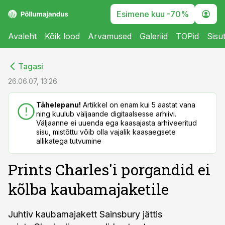
Esimene kuu -70%
Avaleht
Kõik lood
Arvamused
Galeriid
TOPid
Sisu
cebook
cebook
Tagasi
Twitter)
Twitter)
26.06.07, 13:26
kedIn
kedIn
Tähelepanu!
Artikkel on enam kui 5 aastat vana
ning kuulub väljaande digitaalsesse arhiivi.
ail
ail
Väljaanne ei uuenda ega kaasajasta arhiveeritud
sisu, mistõttu võib olla vajalik kaasaegsete
k
k
allikatega tutvumine
Prints Charles'i porgandid ei
kõlba kaubamajaketile
Juhtiv kaubamajakett Sainsbury jättis