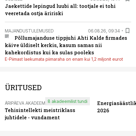
Jaekettide lepingud luubi all: tootjale ei tohi
veeretada ostja äririski
MAJANDUSTULEMUSED
06.08.26, 09:34
Põllumajanduse tippjuhi Ahti Kalde firmades
käive üldiselt kerkis, kasum samas nii
kahekordistus kui ka sulas pooleks
E-Piimast laekumata piimaraha on enam kui 1,2 miljonit eurot
ÜRITUSED
8 akadeemilist tundi
Energiasäästli
ÄRIPÄEVA AKADEEMIA
Tehisintellekti meistriklass
2026
juhtidele - vundament