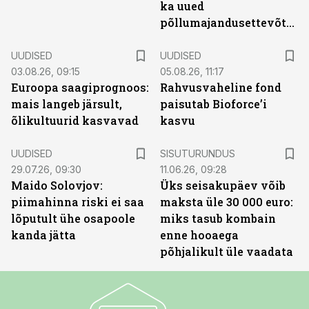
ka uued
põllumajandusettevõtted
UUDISED
UUDISED
03.08.26, 09:15
05.08.26, 11:17
Euroopa saagiprognoos:
Rahvusvaheline fond
mais langeb järsult,
paisutab Bioforce’i
õlikultuurid kasvavad
kasvu
ST
UUDISED
SISUTURUNDUS
29.07.26, 09:30
11.06.26, 09:28
Maido Solovjov:
Üks seisakupäev võib
piimahinna riski ei saa
maksta üle 30 000 euro:
lõputult ühe osapoole
miks tasub kombain
kanda jätta
enne hooaega
põhjalikult üle vaadata