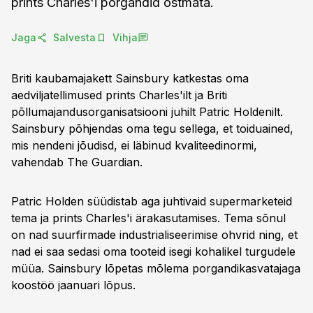
prints Charles'i porgandid ostmata.
Jaga
Salvesta
Vihja
Briti kaubamajakett Sainsbury katkestas oma
aedviljatellimused prints Charles'ilt ja Briti
põllumajandusorganisatsiooni juhilt Patric Holdenilt.
Sainsbury põhjendas oma tegu sellega, et toiduained,
mis nendeni jõudisd, ei läbinud kvaliteedinormi,
vahendab The Guardian.
Patric Holden süüdistab aga juhtivaid supermarketeid
tema ja prints Charles'i ärakasutamises. Tema sõnul
on nad suurfirmade industrialiseerimise ohvrid ning, et
nad ei saa sedasi oma tooteid isegi kohalikel turgudele
müüa. Sainsbury lõpetas mõlema porgandikasvatajaga
koostöö jaanuari lõpus.