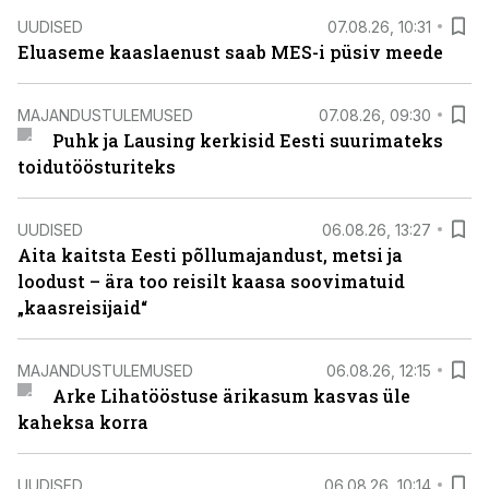
UUDISED
07.08.26, 10:31
Eluaseme kaaslaenust saab MES-i püsiv meede
MAJANDUSTULEMUSED
07.08.26, 09:30
Puhk ja Lausing kerkisid Eesti suurimateks
toidutöösturiteks
UUDISED
06.08.26, 13:27
Aita kaitsta Eesti põllumajandust, metsi ja
loodust – ära too reisilt kaasa soovimatuid
„kaasreisijaid“
MAJANDUSTULEMUSED
06.08.26, 12:15
Arke Lihatööstuse ärikasum kasvas üle
kaheksa korra
UUDISED
06.08.26, 10:14