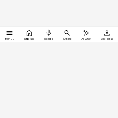
Menüü
Uudised
Raadio
Otsing
AI Chat
Logi sisse
Vana-Lõuna 39/1, 19094 Tallinn
(+372) 667 0111
pollumajandus@pollumajandus.ee
Telli
Reklaam
Firmast
Sisu kasutamisõigused
Ajakirjaniku