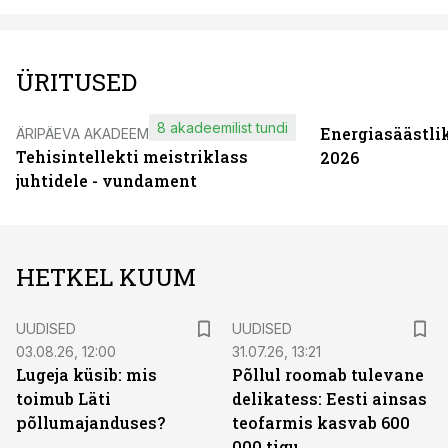
ÜRITUSED
8 akadeemilist tundi
Energiasäästli
ÄRIPÄEVA AKADEEMIA
Tehisintellekti meistriklass
2026
juhtidele - vundament
HETKEL KUUM
UUDISED
UUDISED
03.08.26, 12:00
31.07.26, 13:21
Lugeja küsib: mis
Põllul roomab tulevane
toimub Läti
delikatess: Eesti ainsas
põllumajanduses?
teofarmis kasvab 600
000 tigu