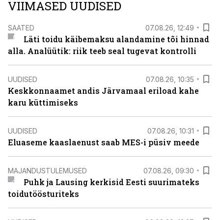
VIIMASED UUDISED
SAATED
07.08.26, 12:49
Läti toidu käibemaksu alandamine tõi hinnad
alla. Analüütik: riik teeb seal tugevat kontrolli
UUDISED
07.08.26, 10:35
Keskkonnaamet andis Järvamaal eriload kahe
karu küttimiseks
UUDISED
07.08.26, 10:31
Eluaseme kaaslaenust saab MES-i püsiv meede
MAJANDUSTULEMUSED
07.08.26, 09:30
Puhk ja Lausing kerkisid Eesti suurimateks
toidutöösturiteks