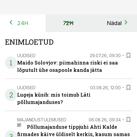
24H
72H
Nädal
ENIMLOETUD
UUDISED
29.07.26, 09:30
1
Maido Solovjov: piimahinna riski ei saa
lõputult ühe osapoole kanda jätta
UUDISED
03.08.26, 12:00
2
Lugeja küsib: mis toimub Läti
põllumajanduses?
MAJANDUSTULEMUSED
06.08.26, 09:34
Põllumajanduse tippjuhi Ahti Kalde
firmades käive üldiselt kerkis, kasum samas
3