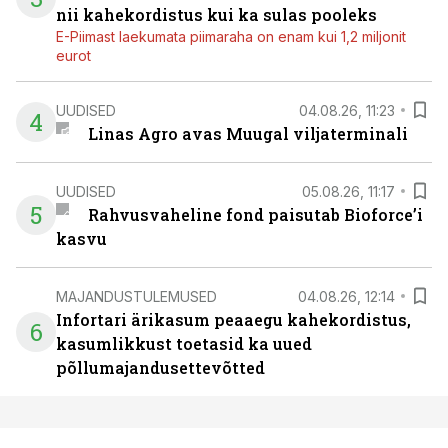
nii kahekordistus kui ka sulas pooleks
E-Piimast laekumata piimaraha on enam kui 1,2 miljonit
eurot
UUDISED
04.08.26, 11:23
4
Linas Agro avas Muugal viljaterminali
UUDISED
05.08.26, 11:17
5
Rahvusvaheline fond paisutab Bioforce’i
kasvu
MAJANDUSTULEMUSED
04.08.26, 12:14
Infortari ärikasum peaaegu kahekordistus,
6
kasumlikkust toetasid ka uued
põllumajandusettevõtted