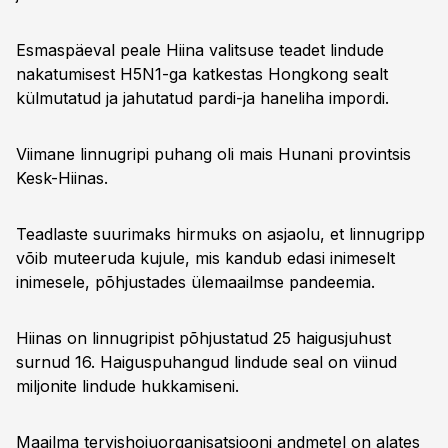
Esmaspäeval peale Hiina valitsuse teadet lindude
nakatumisest H5N1-ga katkestas Hongkong sealt
külmutatud ja jahutatud pardi-ja haneliha impordi.
Viimane linnugripi puhang oli mais Hunani provintsis
Kesk-Hiinas.
Teadlaste suurimaks hirmuks on asjaolu, et linnugripp
võib muteeruda kujule, mis kandub edasi inimeselt
inimesele, põhjustades ülemaailmse pandeemia.
Hiinas on linnugripist põhjustatud 25 haigusjuhust
surnud 16. Haiguspuhangud lindude seal on viinud
miljonite lindude hukkamiseni.
Maailma tervishoiuorganisatsiooni andmetel on alates