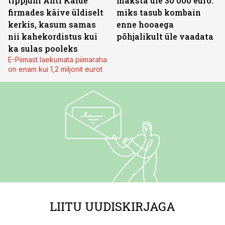
tippjuhi Ahti Kalde
maksta üle 30 000 euro:
firmades käive üldiselt
miks tasub kombain
kerkis, kasum samas
enne hooaega
nii kahekordistus kui
põhjalikult üle vaadata
ka sulas pooleks
E-Piimast laekumata piimaraha
on enam kui 1,2 miljonit eurot
LIITU UUDISKIRJAGA