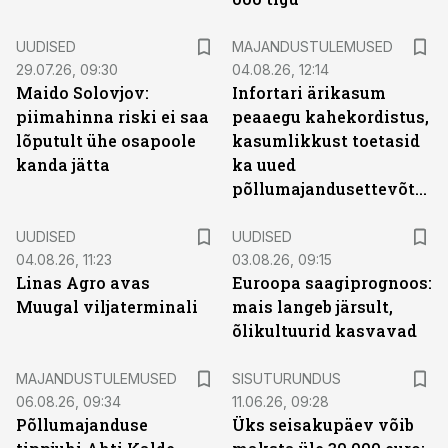
UUDISED
MAJANDUSTULEMUSED
29.07.26, 09:30
04.08.26, 12:14
Maido Solovjov:
Infortari ärikasum
piimahinna riski ei saa
peaaegu kahekordistus,
lõputult ühe osapoole
kasumlikkust toetasid
kanda jätta
ka uued
põllumajandusettevõtted
UUDISED
UUDISED
04.08.26, 11:23
03.08.26, 09:15
Linas Agro avas
Euroopa saagiprognoos:
Muugal viljaterminali
mais langeb järsult,
õlikultuurid kasvavad
ST
MAJANDUSTULEMUSED
SISUTURUNDUS
06.08.26, 09:34
11.06.26, 09:28
Põllumajanduse
Üks seisakupäev võib