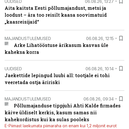
UUDISED
06.08.26, 13:27
Aita kaitsta Eesti põllumajandust, metsi ja
loodust – ära too reisilt kaasa soovimatuid
„kaasreisijaid“
MAJANDUSTULEMUSED
06.08.26, 12:15
Arke Lihatööstuse ärikasum kasvas üle
kaheksa korra
UUDISED
06.08.26, 10:14
Jaekettide lepingud luubi all: tootjale ei tohi
veeretada ostja äririski
MAJANDUSTULEMUSED
06.08.26, 09:34
Põllumajanduse tippjuhi Ahti Kalde firmades
käive üldiselt kerkis, kasum samas nii
kahekordistus kui ka sulas pooleks
E-Piimast laekumata piimaraha on enam kui 1,2 miljonit eurot