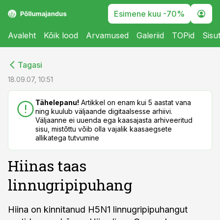
Esimene kuu -70%
Avaleht
Kõik lood
Arvamused
Galeriid
TOPid
Sisu
cebook
cebook
Tagasi
Twitter)
Twitter)
18.09.07, 10:51
kedIn
kedIn
Tähelepanu!
Artikkel on enam kui 5 aastat vana
ning kuulub väljaande digitaalsesse arhiivi.
ail
ail
Väljaanne ei uuenda ega kaasajasta arhiveeritud
sisu, mistõttu võib olla vajalik kaasaegsete
k
k
allikatega tutvumine
Hiinas taas
linnugripipuhang
Hiina on kinnitanud H5N1 linnugripipuhangut