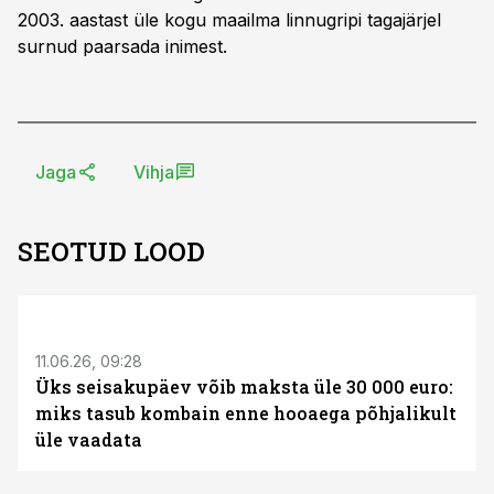
2003. aastast üle kogu maailma linnugripi tagajärjel
surnud paarsada inimest.
Jaga
Vihja
SEOTUD LOOD
ST
11.06.26, 09:28
Üks seisakupäev võib maksta üle 30 000 euro:
miks tasub kombain enne hooaega põhjalikult
üle vaadata