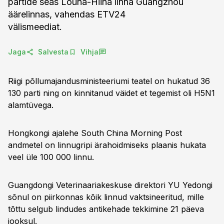
partide seas Lõuna-Hiina linna Guangzhou
äärelinnas, vahendas ETV24
välismeediat.
Jaga
Salvesta
Vihja
Riigi põllumajandusministeeriumi teatel on hukatud 36
130 parti ning on kinnitanud väidet et tegemist oli H5N1
alamtüvega.
Hongkongi ajalehe South China Morning Post
andmetel on linnugripi ärahoidmiseks plaanis hukata
veel üle 100 000 linnu.
Guangdongi Veterinaariakeskuse direktori YU Yedongi
sõnul on piirkonnas kõik linnud vaktsineeritud, mille
tõttu selgub lindudes antikehade tekkimine 21 päeva
jooksul.