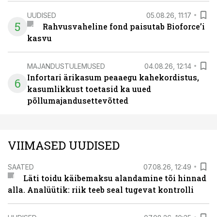
UUDISED
05.08.26, 11:17
5
Rahvusvaheline fond paisutab Bioforce’i
kasvu
MAJANDUSTULEMUSED
04.08.26, 12:14
Infortari ärikasum peaaegu kahekordistus,
6
kasumlikkust toetasid ka uued
põllumajandusettevõtted
VIIMASED UUDISED
SAATED
07.08.26, 12:49
Läti toidu käibemaksu alandamine tõi hinnad
alla. Analüütik: riik teeb seal tugevat kontrolli