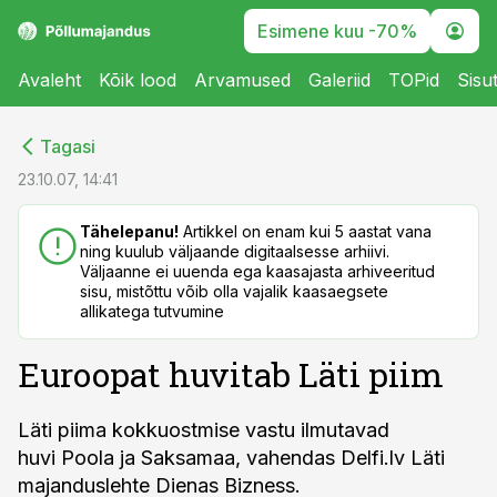
Esimene kuu -70%
Avaleht
Kõik lood
Arvamused
Galeriid
TOPid
Sisu
cebook
cebook
Tagasi
Twitter)
Twitter)
23.10.07, 14:41
kedIn
kedIn
Tähelepanu!
Artikkel on enam kui 5 aastat vana
ning kuulub väljaande digitaalsesse arhiivi.
ail
ail
Väljaanne ei uuenda ega kaasajasta arhiveeritud
sisu, mistõttu võib olla vajalik kaasaegsete
k
k
allikatega tutvumine
Euroopat huvitab Läti piim
Läti piima kokkuostmise vastu ilmutavad
huvi Poola ja Saksamaa, vahendas Delfi.lv Läti
majanduslehte Dienas Bizness.