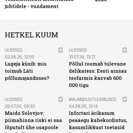
juhtidele - vundament
HETKEL KUUM
UUDISED
UUDISED
03.08.26, 12:00
31.07.26, 13:21
Lugeja küsib: mis
Põllul roomab tulevane
toimub Läti
delikatess: Eesti ainsas
põllumajanduses?
teofarmis kasvab 600
000 tigu
UUDISED
MAJANDUSTULEMUSED
29.07.26, 09:30
04.08.26, 12:14
Maido Solovjov:
Infortari ärikasum
piimahinna riski ei saa
peaaegu kahekordistus,
lõputult ühe osapoole
kasumlikkust toetasid