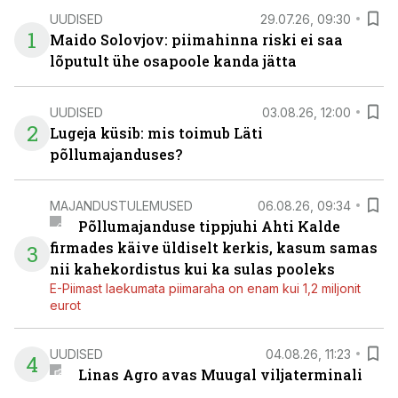
UUDISED
29.07.26, 09:30
1
Maido Solovjov: piimahinna riski ei saa
lõputult ühe osapoole kanda jätta
UUDISED
03.08.26, 12:00
2
Lugeja küsib: mis toimub Läti
põllumajanduses?
MAJANDUSTULEMUSED
06.08.26, 09:34
Põllumajanduse tippjuhi Ahti Kalde
firmades käive üldiselt kerkis, kasum samas
3
nii kahekordistus kui ka sulas pooleks
E-Piimast laekumata piimaraha on enam kui 1,2 miljonit
eurot
UUDISED
04.08.26, 11:23
4
Linas Agro avas Muugal viljaterminali