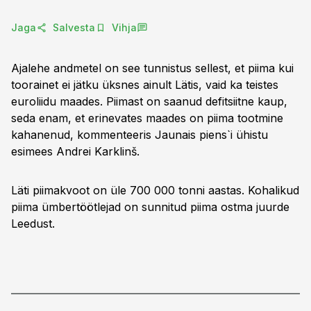
Jaga
Salvesta
Vihja
Ajalehe andmetel on see tunnistus sellest, et piima kui
toorainet ei jätku üksnes ainult Lätis, vaid ka teistes
euroliidu maades. Piimast on saanud defitsiitne kaup,
seda enam, et erinevates maades on piima tootmine
kahanenud, kommenteeris Jaunais piens`i ühistu
esimees Andrei Karklinš.
Läti piimakvoot on üle 700 000 tonni aastas. Kohalikud
piima ümbertöötlejad on sunnitud piima ostma juurde
Leedust.