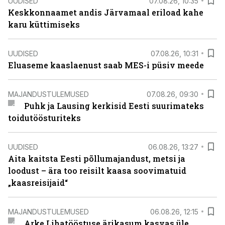
UUDISED
07.08.26, 10:35
Keskkonnaamet andis Järvamaal eriload kahe
karu küttimiseks
UUDISED
07.08.26, 10:31
Eluaseme kaaslaenust saab MES-i püsiv meede
MAJANDUSTULEMUSED
07.08.26, 09:30
Puhk ja Lausing kerkisid Eesti suurimateks
toidutöösturiteks
UUDISED
06.08.26, 13:27
Aita kaitsta Eesti põllumajandust, metsi ja
loodust – ära too reisilt kaasa soovimatuid
„kaasreisijaid“
MAJANDUSTULEMUSED
06.08.26, 12:15
Arke Lihatööstuse ärikasum kasvas üle