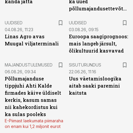
kanda jätta
ka uued
põllumajandusettevõtted
UUDISED
UUDISED
04.08.26, 11:23
03.08.26, 09:15
Linas Agro avas
Euroopa saagiprognoos:
Muugal viljaterminali
mais langeb järsult,
õlikultuurid kasvavad
ST
MAJANDUSTULEMUSED
SISUTURUNDUS
06.08.26, 09:34
22.06.26, 11:16
Põllumajanduse
Uus väetamisloogika
tippjuhi Ahti Kalde
aitab saaki paremini
firmades käive üldiselt
kaitsta
kerkis, kasum samas
nii kahekordistus kui
ka sulas pooleks
E-Piimast laekumata piimaraha
on enam kui 1,2 miljonit eurot