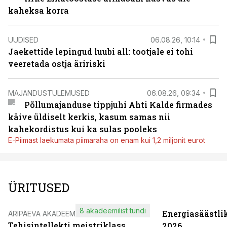
kaheksa korra
UUDISED
06.08.26, 10:14
Jaekettide lepingud luubi all: tootjale ei tohi
veeretada ostja äririski
MAJANDUSTULEMUSED
06.08.26, 09:34
Põllumajanduse tippjuhi Ahti Kalde firmades
käive üldiselt kerkis, kasum samas nii
kahekordistus kui ka sulas pooleks
E-Piimast laekumata piimaraha on enam kui 1,2 miljonit eurot
ÜRITUSED
8 akadeemilist tundi
Energiasäästli
ÄRIPÄEVA AKADEEMIA
Tehisintellekti meistriklass
2026