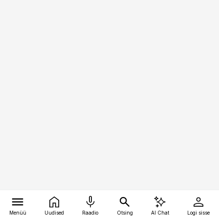
Menüü
Uudised
Raadio
Otsing
AI Chat
Logi sisse