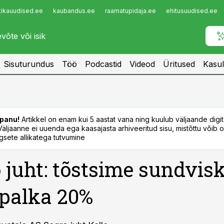
tikauudised.ee
kaubandus.ee
raamatupidaja.ee
ehitusuudised.ee
Infopank
Radar
Sisuturundus
Töö
Podcastid
Videod
Üritused
Kasul
panu!
Artikkel on enam kui 5 aastat vana ning kuulub väljaande digi
. Väljaanne ei uuenda ega kaasajasta arhiveeritud sisu, mistõttu võib ol
sete allikatega tutvumine
 juht: tõstsime sundvis
 palka 20%