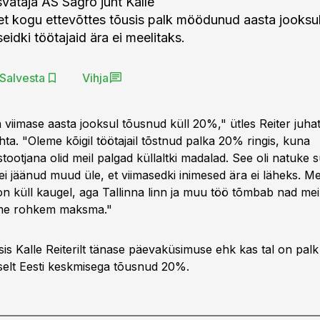
svataja AS Sagro juht Kalle
, et kogu ettevõttes tõusis palk möödunud aasta jooksu
seidki töötajaid ära ei meelitaks.
Salvesta
Vihja
 viimase aasta jooksul tõusnud küll 20%," ütles Reiter juhat
ta. "Oleme kõigil töötajail tõstnud palka 20% ringis, kuna
ootjana olid meil palgad küllaltki madalad. See oli natuke 
 ei jäänud muud üle, et viimasedki inimesed ära ei läheks. Me
n küll kaugel, aga Tallinna linn ja muu töö tõmbab nad meil
me rohkem maksma."
is Kalle Reiterilt tänase päevaküsimuse ehk kas tal on palk
selt Eesti keskmisega tõusnud 20%.