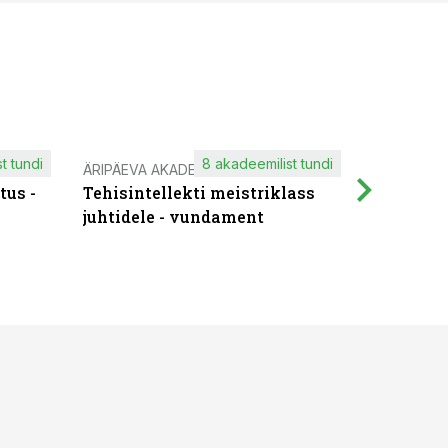
t tundi
8 akadeemilist tundi
ÄRIPÄEVA AKADEEMIA
IT KOOLIT
tus -
Tehisintellekti meistriklass
Muutuste
juhtidele - vundament
praktilis