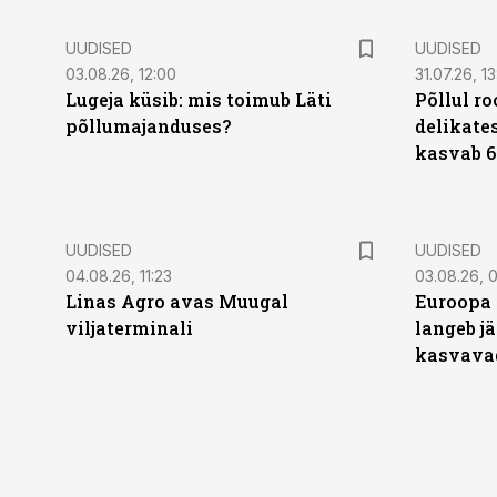
UUDISED
UUDISED
03.08.26, 12:00
31.07.26, 13
Lugeja küsib: mis toimub Läti
Põllul r
põllumajanduses?
delikates
kasvab 6
UUDISED
UUDISED
04.08.26, 11:23
03.08.26, 0
Linas Agro avas Muugal
Euroopa 
viljaterminali
langeb jä
kasvava