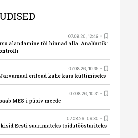
UDISED
07.08.26, 12:49
ksu alandamine tõi hinnad alla. Analüütik:
ontrolli
07.08.26, 10:35
ärvamaal eriload kahe karu küttimiseks
07.08.26, 10:31
saab MES-i püsiv meede
07.08.26, 09:30
rkisid Eesti suurimateks toidutöösturiteks