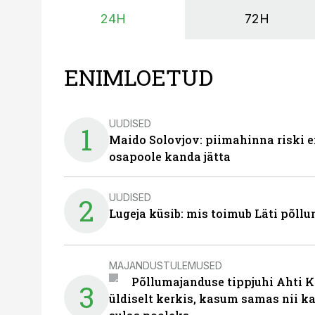
24H
72H
ENIMLOETUD
UUDISED
1
Maido Solovjov: piimahinna riski ei
osapoole kanda jätta
UUDISED
2
Lugeja küsib: mis toimub Läti põll
MAJANDUSTULEMUSED
Põllumajanduse tippjuhi Ahti K
3
üldiselt kerkis, kasum samas nii k