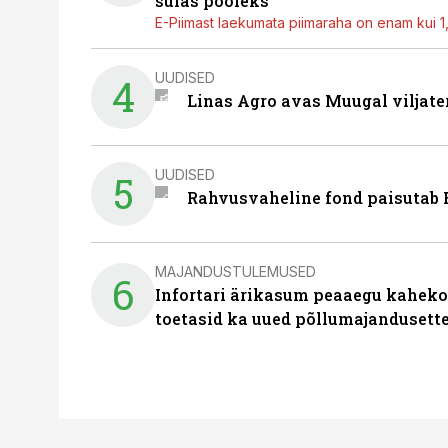
sulas pooleks
E-Piimast laekumata piimaraha on enam kui 1,2
UUDISED
4
Linas Agro avas Muugal viljate
UUDISED
5
Rahvusvaheline fond paisutab B
MAJANDUSTULEMUSED
6
Infortari ärikasum peaaegu kaheko
toetasid ka uued põllumajandusett