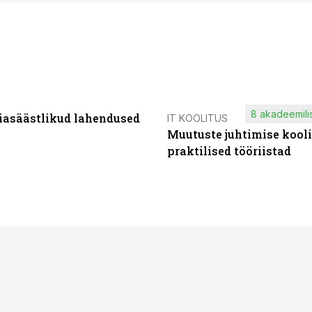
8 akadeemilis
iasäästlikud lahendused
IT KOOLITUS
Muutuste juhtimise kooli
praktilised tööriistad