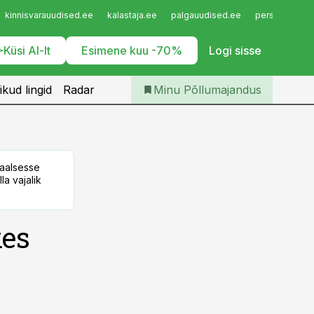
Iseteenindus
kinnisvarauudised.ee
kalastaja.ee
palgauudised.ee
personaliuudi
Telli Põllumajandus
Küsi AI-lt
Esimene kuu -70%
Logi sisse
ikud lingid
Radar
Minu Põllumajandus
taalsesse
la vajalik
kes