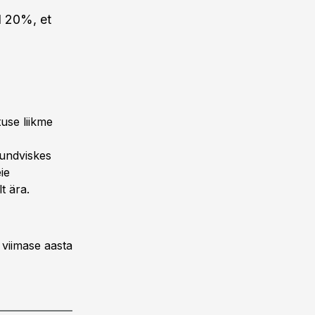
l 20%, et
use liikme
sundviskes
ie
t ära.
 viimase aasta