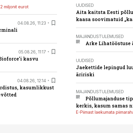
UUDISED
 miljonit eurot
Aita kaitsta Eesti põllu
kaasa soovimatuid „kaa
04.08.26, 11:23
rminali
MAJANDUSTULEMUSED
Arke Lihatööstuse 
05.08.26, 11:17
ioforce’i kasvu
UUDISED
Jaekettide lepingud luub
äririski
04.08.26, 12:14
rdistus, kasumlikkust
MAJANDUSTULEMUSED
evõtted
Põllumajanduse tip
kerkis, kasum samas ni
E-Piimast laekumata piimaraha