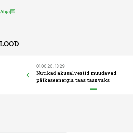
Vihja
 LOOD
01.06.26, 13:29
Nutikad akusalvestid muudavad
päikeseenergia taas tasuvaks