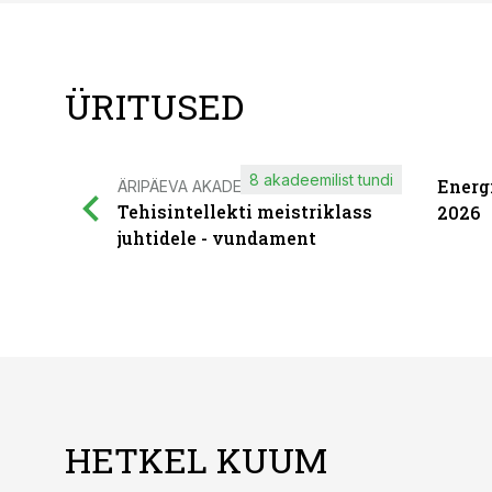
ÜRITUSED
8 akadeemilist tundi
Energ
ÄRIPÄEVA AKADEEMIA
Tehisintellekti meistriklass
2026
juhtidele - vundament
HETKEL KUUM