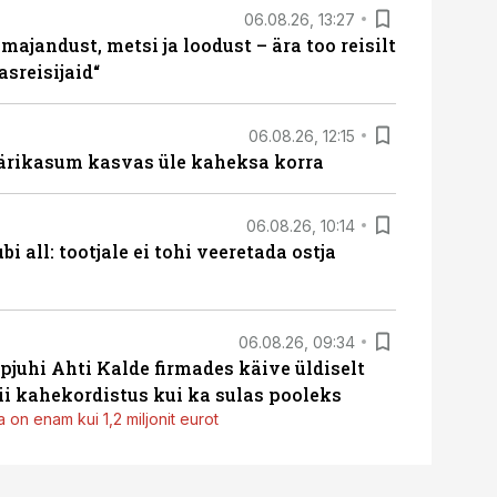
06.08.26, 13:27
majandust, metsi ja loodust – ära too reisilt
sreisijaid“
06.08.26, 12:15
ärikasum kasvas üle kaheksa korra
06.08.26, 10:14
i all: tootjale ei tohi veeretada ostja
06.08.26, 09:34
pjuhi Ahti Kalde firmades käive üldiselt
i kahekordistus kui ka sulas pooleks
 on enam kui 1,2 miljonit eurot