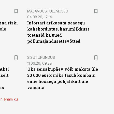
MAJANDUSTULEMUSED
04.08.26, 12:14
nna riski
Infortari ärikasum peaaegu
ole
kahekordistus, kasumlikkust
toetasid ka uued
põllumajandusettevõtted
ST
SISUTURUNDUS
11.06.26, 09:28
 Ahti
Üks seisakupäev võib maksta üle
iselt
30 000 euro: miks tasub kombain
enne hooaega põhjalikult üle
as
vaadata
on enam kui