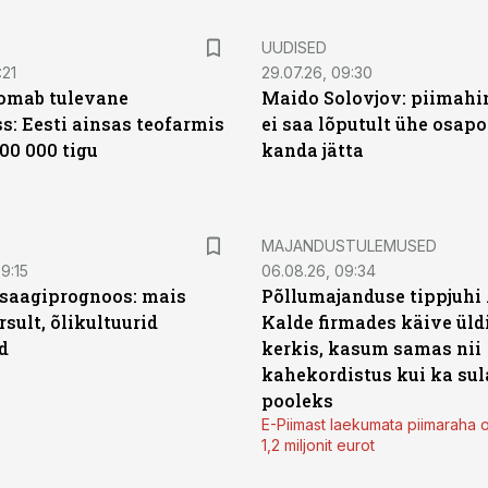
UUDISED
:21
29.07.26, 09:30
oomab tulevane
Maido Solovjov: piimahi
s: Eesti ainsas teofarmis
ei saa lõputult ühe osapo
00 000 tigu
kanda jätta
MAJANDUSTULEMUSED
9:15
06.08.26, 09:34
saagiprognoos: mais
Põllumajanduse tippjuhi
rsult, õlikultuurid
Kalde firmades käive üld
d
kerkis, kasum samas nii
kahekordistus kui ka sul
pooleks
E-Piimast laekumata piimaraha 
1,2 miljonit eurot