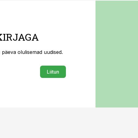
KIRJAGA
ti päeva olulisemad uudised.
Liitun