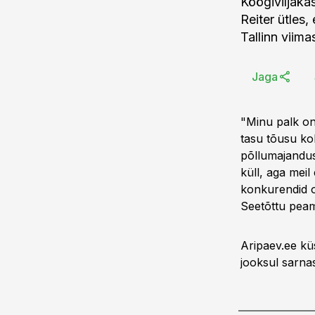
Köögiviljaka
Reiter ütles
Tallinn viima
Jaga
"Minu palk on
tasu tõusu koh
põllumajandust
küll, aga meil
konkurendid o
Seetõttu pea
Aripaev.ee küs
jooksul sarna