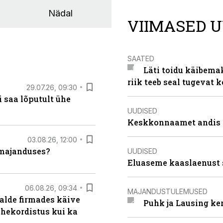
Nädal
VIIMASED U
SAATED
Läti toidu käibema
riik teeb seal tugevat k
29.07.26, 09:30
 saa lõputult ühe
UUDISED
Keskkonnaamet andis J
03.08.26, 12:00
umajanduses?
UUDISED
Eluaseme kaaslaenust 
06.08.26, 09:34
MAJANDUSTULEMUSED
alde firmades käive
Puhk ja Lausing ke
ahekordistus kui ka