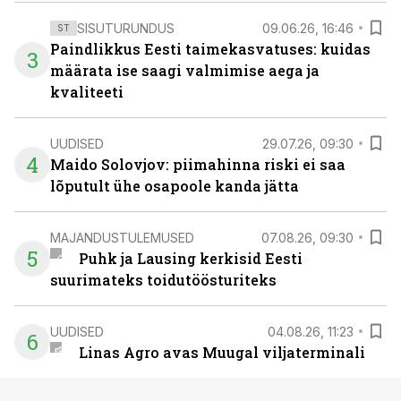
SISUTURUNDUS
09.06.26, 16:46
ST
Paindlikkus Eesti taimekasvatuses: kuidas
3
määrata ise saagi valmimise aega ja
kvaliteeti
UUDISED
29.07.26, 09:30
4
Maido Solovjov: piimahinna riski ei saa
lõputult ühe osapoole kanda jätta
MAJANDUSTULEMUSED
07.08.26, 09:30
5
Puhk ja Lausing kerkisid Eesti
suurimateks toidutöösturiteks
UUDISED
04.08.26, 11:23
6
Linas Agro avas Muugal viljaterminali