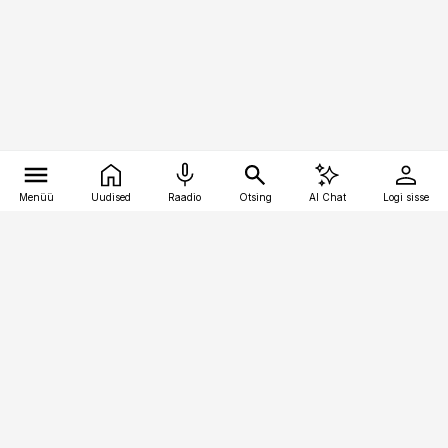
Menüü
Uudised
Raadio
Otsing
AI Chat
Logi sisse
Vana-Lõuna 39/1, 19094 Tallinn
(+372) 667 0111
pollumajandus@pollumajandus.ee
Telli
Reklaam
Firmast