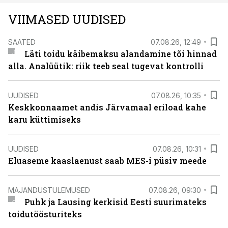
VIIMASED UUDISED
SAATED
07.08.26, 12:49
Läti toidu käibemaksu alandamine tõi hinnad
alla. Analüütik: riik teeb seal tugevat kontrolli
UUDISED
07.08.26, 10:35
Keskkonnaamet andis Järvamaal eriload kahe
karu küttimiseks
UUDISED
07.08.26, 10:31
Eluaseme kaaslaenust saab MES-i püsiv meede
MAJANDUSTULEMUSED
07.08.26, 09:30
Puhk ja Lausing kerkisid Eesti suurimateks
toidutöösturiteks