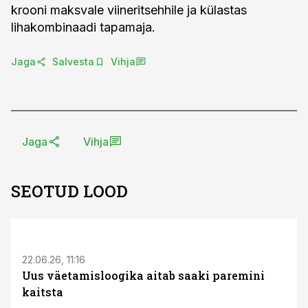
krooni maksvale viineritsehhile ja külastas
lihakombinaadi tapamaja.
Jaga
Salvesta
Vihja
Jaga
Vihja
SEOTUD LOOD
ST
22.06.26, 11:16
Uus väetamisloogika aitab saaki paremini
kaitsta