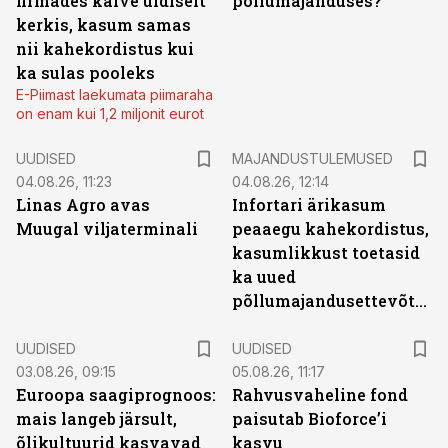
firmades käive üldiselt
põllumajanduses?
kerkis, kasum samas
nii kahekordistus kui
ka sulas pooleks
E-Piimast laekumata piimaraha
on enam kui 1,2 miljonit eurot
UUDISED
MAJANDUSTULEMUSED
04.08.26, 11:23
04.08.26, 12:14
Linas Agro avas
Infortari ärikasum
Muugal viljaterminali
peaaegu kahekordistus,
kasumlikkust toetasid
ka uued
põllumajandusettevõtted
UUDISED
UUDISED
03.08.26, 09:15
05.08.26, 11:17
Euroopa saagiprognoos:
Rahvusvaheline fond
mais langeb järsult,
paisutab Bioforce’i
õlikultuurid kasvavad
kasvu