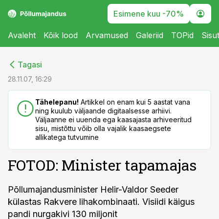
Esimene kuu -70%
Avaleht
Kõik lood
Arvamused
Galeriid
TOPid
Sisu
cebook
cebook
Tagasi
Twitter)
Twitter)
28.11.07, 16:29
kedIn
kedIn
Tähelepanu!
Artikkel on enam kui 5 aastat vana
ning kuulub väljaande digitaalsesse arhiivi.
ail
ail
Väljaanne ei uuenda ega kaasajasta arhiveeritud
sisu, mistõttu võib olla vajalik kaasaegsete
k
k
allikatega tutvumine
FOTOD: Minister tapamajas
Põllumajandusminister Helir-Valdor Seeder
külastas Rakvere lihakombinaati. Visiidi käigus
pandi nurgakivi 130 miljonit