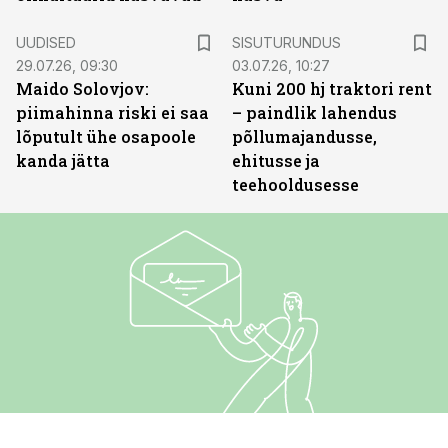
ST
UUDISED
SISUTURUNDUS
29.07.26, 09:30
03.07.26, 10:27
Maido Solovjov:
Kuni 200 hj traktori rent
piimahinna riski ei saa
– paindlik lahendus
lõputult ühe osapoole
põllumajandusse,
kanda jätta
ehitusse ja
teehooldusesse