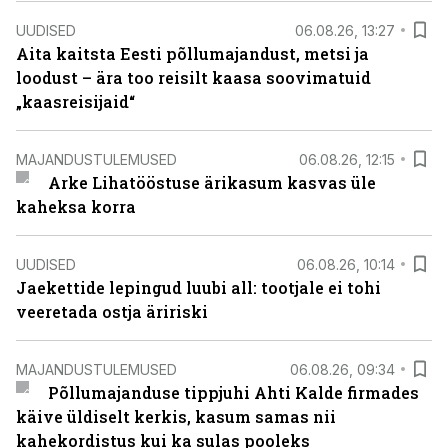
UUDISED
06.08.26, 13:27
Aita kaitsta Eesti põllumajandust, metsi ja
loodust – ära too reisilt kaasa soovimatuid
„kaasreisijaid“
MAJANDUSTULEMUSED
06.08.26, 12:15
Arke Lihatööstuse ärikasum kasvas üle
kaheksa korra
UUDISED
06.08.26, 10:14
Jaekettide lepingud luubi all: tootjale ei tohi
veeretada ostja äririski
MAJANDUSTULEMUSED
06.08.26, 09:34
Põllumajanduse tippjuhi Ahti Kalde firmades
käive üldiselt kerkis, kasum samas nii
kahekordistus kui ka sulas pooleks