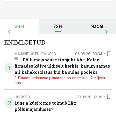
24H
72H
Nädal
ENIMLOETUD
MAJANDUSTULEMUSED
06.08.26, 09:34
Põllumajanduse tippjuhi Ahti Kalde
firmades käive üldiselt kerkis, kasum samas
1
nii kahekordistus kui ka sulas pooleks
E-Piimast laekumata piimaraha on enam kui 1,2 miljonit
eurot
UUDISED
03.08.26, 12:00
2
Lugeja küsib: mis toimub Läti
põllumajanduses?