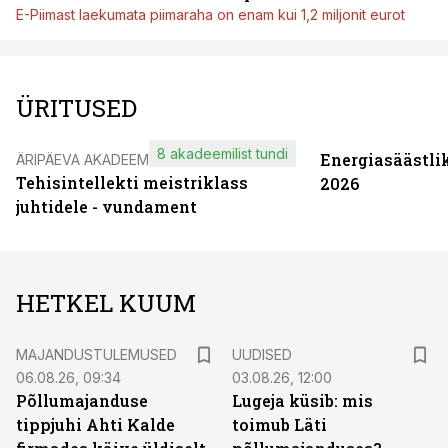
E-Piimast laekumata piimaraha on enam kui 1,2 miljonit eurot
ÜRITUSED
8 akadeemilist tundi
Energiasäästli
ÄRIPÄEVA AKADEEMIA
Tehisintellekti meistriklass
2026
juhtidele - vundament
HETKEL KUUM
MAJANDUSTULEMUSED
UUDISED
06.08.26, 09:34
03.08.26, 12:00
Põllumajanduse
Lugeja küsib: mis
tippjuhi Ahti Kalde
toimub Läti