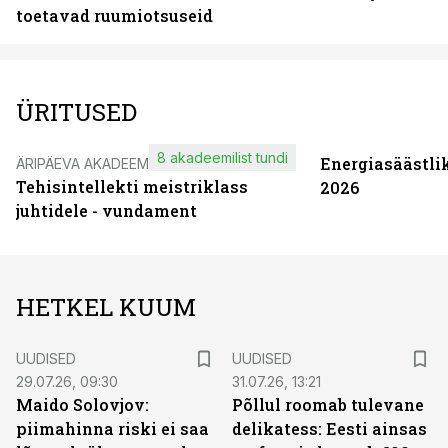
toetavad ruumiotsuseid
ÜRITUSED
8 akadeemilist tundi
Energiasäästli
ÄRIPÄEVA AKADEEMIA
Tehisintellekti meistriklass
2026
juhtidele - vundament
HETKEL KUUM
UUDISED
UUDISED
29.07.26, 09:30
31.07.26, 13:21
Maido Solovjov:
Põllul roomab tulevane
piimahinna riski ei saa
delikatess: Eesti ainsas