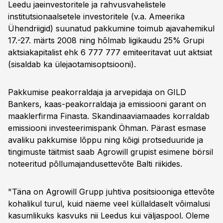
Leedu jaeinvestoritele ja rahvusvahelistele
institutsionaalsetele investoritele (v.a. Ameerika
Ühendriigid) suunatud pakkumine toimub ajavahemikul
17.-27. märts 2008 ning hõlmab ligikaudu 25% Grupi
aktsiakapitalist ehk 6 777 777 emiteeritavat uut aktsiat
(sisaldab ka ülejaotamisoptsiooni).
Pakkumise peakorraldaja ja arvepidaja on GILD
Bankers, kaas-peakorraldaja ja emissiooni garant on
maaklerfirma Finasta. Skandinaaviamaades korraldab
emissiooni investeerimispank Öhman. Pärast esmase
avaliku pakkumise lõppu ning kõigi protseduuride ja
tingimuste täitmist saab Agrowill grupist esimene börsil
noteeritud põllumajandusettevõte Balti riikides.
"Täna on Agrowill Grupp juhtiva positsiooniga ettevõte
kohalikul turul, kuid näeme veel küllaldaselt võimalusi
kasumlikuks kasvuks nii Leedus kui väljaspool. Oleme