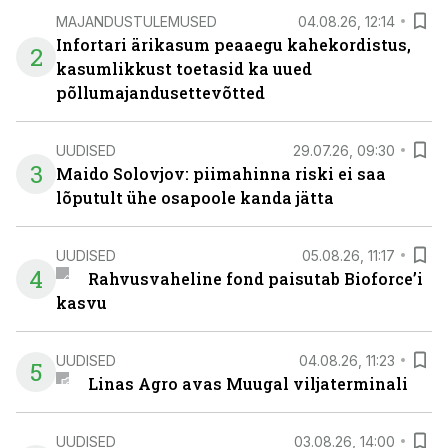
MAJANDUSTULEMUSED
04.08.26, 12:14
Infortari ärikasum peaaegu kahekordistus,
2
kasumlikkust toetasid ka uued
põllumajandusettevõtted
UUDISED
29.07.26, 09:30
3
Maido Solovjov: piimahinna riski ei saa
lõputult ühe osapoole kanda jätta
UUDISED
05.08.26, 11:17
4
Rahvusvaheline fond paisutab Bioforce’i
kasvu
UUDISED
04.08.26, 11:23
5
Linas Agro avas Muugal viljaterminali
UUDISED
03.08.26, 14:00