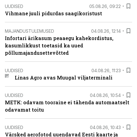
UUDISED
05.08.26, 09:22
Vihmane juuli pidurdas saagikoristust
MAJANDUSTULEMUSED
04.08.26, 12:14
Infortari ärikasum peaaegu kahekordistus,
kasumlikkust toetasid ka uued
põllumajandusettevõtted
UUDISED
04.08.26, 11:23
Linas Agro avas Muugal viljaterminali
UUDISED
04.08.26, 10:54
METK: odavam tooraine ei tähenda automaatselt
odavamat toitu
UUDISED
04.08.26, 10:43
Värsked aerofotod uuendavad Eesti kaarte ja