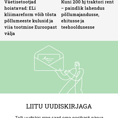
Väetisetootjad
Kuni 200 hj traktori rent
hoiatavad: ELi
– paindlik lahendus
kliimareform võib tõsta
põllumajandusse,
põllumeeste kulusid ja
ehitusse ja
viia tootmise Euroopast
teehooldusesse
välja
LIITU UUDISKIRJAGA
Telli uudiskiri ning saad oma postkasti päeva