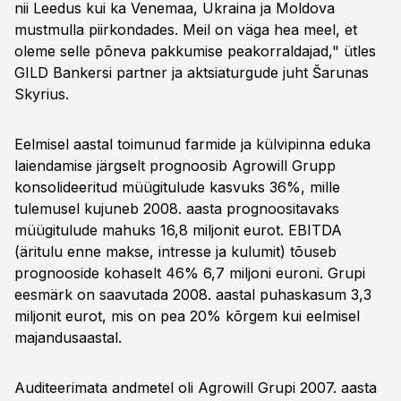
nii Leedus kui ka Venemaa, Ukraina ja Moldova
mustmulla piirkondades. Meil on väga hea meel, et
oleme selle põneva pakkumise peakorraldajad," ütles
GILD Bankersi partner ja aktsiaturgude juht Šarunas
Skyrius.
Eelmisel aastal toimunud farmide ja külvipinna eduka
laiendamise järgselt prognoosib Agrowill Grupp
konsolideeritud müügitulude kasvuks 36%, mille
tulemusel kujuneb 2008. aasta prognoositavaks
müügitulude mahuks 16,8 miljonit eurot. EBITDA
(äritulu enne makse, intresse ja kulumit) tõuseb
prognooside kohaselt 46% 6,7 miljoni euroni. Grupi
eesmärk on saavutada 2008. aastal puhaskasum 3,3
miljonit eurot, mis on pea 20% kõrgem kui eelmisel
majandusaastal.
Auditeerimata andmetel oli Agrowill Grupi 2007. aasta