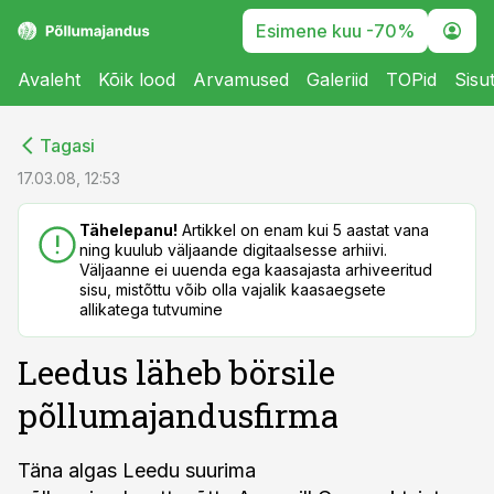
Esimene kuu -70%
Avaleht
Kõik lood
Arvamused
Galeriid
TOPid
Sisu
cebook
cebook
Tagasi
Twitter)
Twitter)
17.03.08, 12:53
kedIn
kedIn
Tähelepanu!
Artikkel on enam kui 5 aastat vana
ning kuulub väljaande digitaalsesse arhiivi.
ail
ail
Väljaanne ei uuenda ega kaasajasta arhiveeritud
sisu, mistõttu võib olla vajalik kaasaegsete
k
k
allikatega tutvumine
Leedus läheb börsile
põllumajandusfirma
Täna algas Leedu suurima