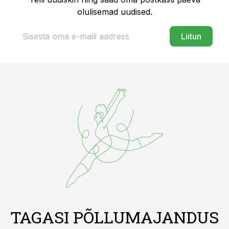
olulisemad uudised.
Liitun
TAGASI PÕLLUMAJANDUS