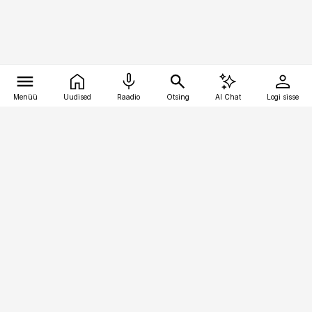
Menüü
Uudised
Raadio
Otsing
AI Chat
Logi sisse
Vana-Lõuna 39/1, 19094 Tallinn
(+372) 667 0111
pollumajandus@pollumajandus.ee
Telli
Reklaam
Firmast
Sisu kasutamisõigused
Ajakirjaniku
eetikakoodeks