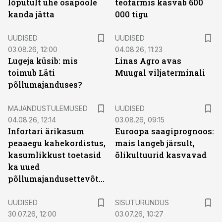
lõputult ühe osapoole
teofarmis kasvab 600
kanda jätta
000 tigu
UUDISED
UUDISED
03.08.26, 12:00
04.08.26, 11:23
Lugeja küsib: mis
Linas Agro avas
toimub Läti
Muugal viljaterminali
põllumajanduses?
MAJANDUSTULEMUSED
UUDISED
04.08.26, 12:14
03.08.26, 09:15
Infortari ärikasum
Euroopa saagiprognoos:
peaaegu kahekordistus,
mais langeb järsult,
kasumlikkust toetasid
õlikultuurid kasvavad
ka uued
põllumajandusettevõtted
ST
UUDISED
SISUTURUNDUS
30.07.26, 12:00
03.07.26, 10:27