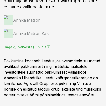
põllumajandusettevõtte Agrowill Grupp aktsiate
esmane avalik pakkumine.
Annika Matson
Annika Matson Kald
Jaga
Salvesta
Vihja
Pakkumine koosneb Leedus jaeinvestoritele suunatud
avalikust pakkumisest ning institutsionaalsetele
investoritele suunatud pakkumisest väljaspool
Ameerika Ühendriike. Leedu väärtpaberikomisjon on
kinnitanud Agrowill Grupi prospekti ning Vilniuse
börsile on esitatud taotlus grupi aktsiate tingimuslikuks
noteerimiseks börsi põhinimekirjas, teatas ettevõte.