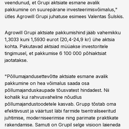
veendunud, et Grupi aktsiate esmane avalik
pakkumine on suurepärane investeerimisvõimalus,"
ütles Agrowill Grupi juhatuse esimees Valentas Šulskis.
Agrowill Grupi aktsiate pakkumishind jääb vahemikku
1,3033 kuni 1,5930 eurot (20,4-24,9 kr) ühe aktsia
kohta. Pakutavad aktsiad müüakse investoritele
tingimusel, et pakkumise 6 100 000 põhiaktsiat
jaotatakse.
"Põllumajandusettevõtte aktsiate esmane avalik
pakkumine on hea võimalus saada osa
põllumajanduskaupade tõusvatest hindadest. Nii
kohalik kui rahvusvaheline nõudlus
põllumajandustoodetele kasvab. Grupp tõstab oma
efektiivsust ja väärtust läbi farmide tsentraliseeritud
juhtimise, moderniseerimise ning parimate praktikate
rakendamise. Samuti on Grupil selge visioon laieneda