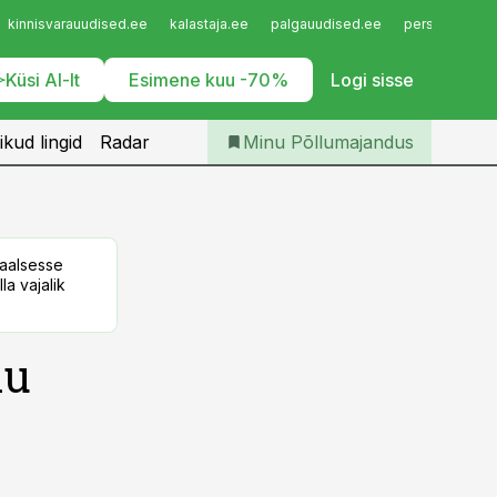
Iseteenindus
kinnisvarauudised.ee
kalastaja.ee
palgauudised.ee
personaliuudi
Telli Põllumajandus
Küsi AI-lt
Esimene kuu -70%
Logi sisse
ikud lingid
Radar
Minu Põllumajandus
taalsesse
la vajalik
ku