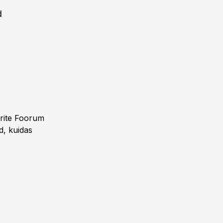
d
drite Foorum
d, kuidas