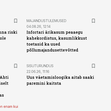
MAJANDUSTULEMUSED
04.08.26, 12:14
nna riski
Infortari ärikasum peaaegu
ole
kahekordistus, kasumlikkust
toetasid ka uued
põllumajandusettevõtted
ST
SISUTURUNDUS
22.06.26, 11:16
 Ahti
Uus väetamisloogika aitab saaki
iselt
paremini kaitsta
as
on enam kui