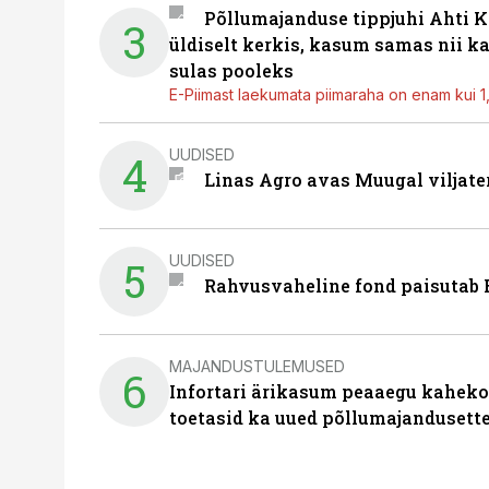
Põllumajanduse tippjuhi Ahti K
3
üldiselt kerkis, kasum samas nii k
sulas pooleks
E-Piimast laekumata piimaraha on enam kui 1,2
UUDISED
4
Linas Agro avas Muugal viljate
UUDISED
5
Rahvusvaheline fond paisutab B
MAJANDUSTULEMUSED
6
Infortari ärikasum peaaegu kaheko
toetasid ka uued põllumajandusett