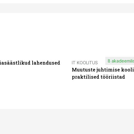
8 akadeemilis
iasäästlikud lahendused
IT KOOLITUS
Muutuste juhtimise kooli
praktilised tööriistad