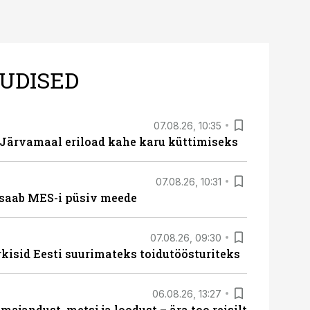
UDISED
07.08.26, 10:35
ärvamaal eriload kahe karu küttimiseks
07.08.26, 10:31
saab MES-i püsiv meede
07.08.26, 09:30
rkisid Eesti suurimateks toidutöösturiteks
06.08.26, 13:27
majandust, metsi ja loodust – ära too reisilt