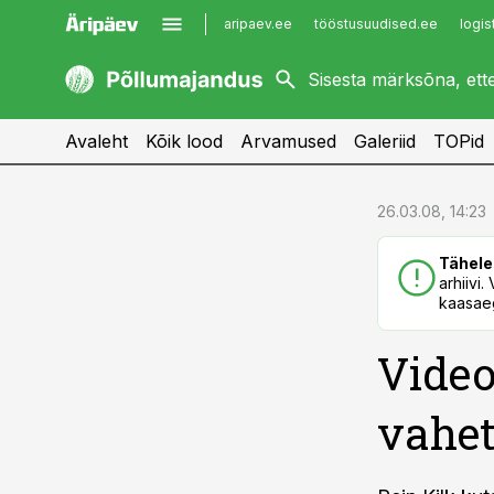
aripaev.ee
tööstusuudised.ee
logis
kaubandus.ee
imelineajalugu.ee
kinnisvarauudised.ee
imelineteadus.ee
Avaleht
Kõik lood
Arvamused
Galeriid
TOPid
cebook
cebook
26.03.08, 14:23
Twitter)
Twitter)
Tähele
kedIn
kedIn
arhiivi
kaasaeg
ail
ail
Video
k
k
vahe