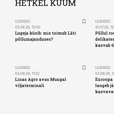
HETKEL KUUM
UUDISED
UUDISED
03.08.26, 12:00
31.07.26, 13
Lugeja küsib: mis toimub Läti
Põllul r
põllumajanduses?
delikates
kasvab 6
UUDISED
UUDISED
04.08.26, 11:23
03.08.26, 0
Linas Agro avas Muugal
Euroopa 
viljaterminali
langeb jä
kasvava