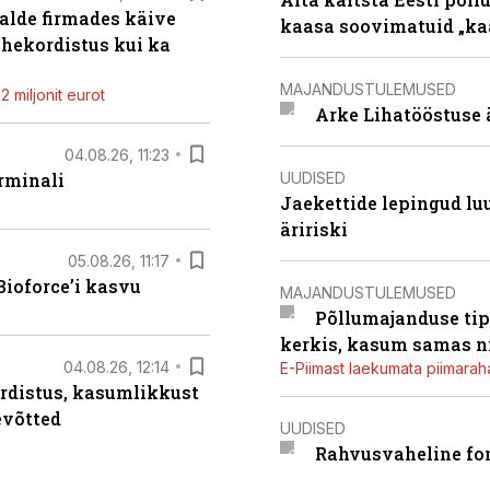
alde firmades käive
kaasa soovimatuid „kaa
ahekordistus kui ka
MAJANDUSTULEMUSED
 miljonit eurot
Arke Lihatööstuse 
04.08.26, 11:23
UUDISED
rminali
Jaekettide lepingud luub
äririski
05.08.26, 11:17
ioforce’i kasvu
MAJANDUSTULEMUSED
Põllumajanduse tip
kerkis, kasum samas ni
04.08.26, 12:14
E-Piimast laekumata piimaraha
rdistus, kasumlikkust
evõtted
UUDISED
Rahvusvaheline fon