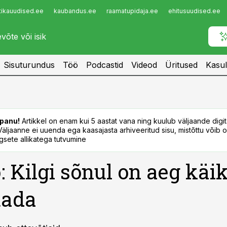
tikauudised.ee
kaubandus.ee
raamatupidaja.ee
ehitusuudised.ee
Infopank
Radar
Sisuturundus
Töö
Podcastid
Videod
Üritused
Kasul
panu!
Artikkel on enam kui 5 aastat vana ning kuulub väljaande digi
. Väljaanne ei uuenda ega kaasajasta arhiveeritud sisu, mistõttu võib ol
sete allikatega tutvumine
: Kilgi sõnul on aeg käi
tada