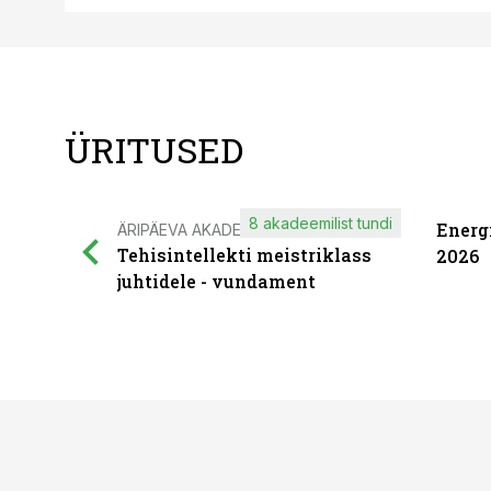
ÜRITUSED
8 akadeemilist tundi
Energ
ÄRIPÄEVA AKADEEMIA
Tehisintellekti meistriklass
2026
juhtidele - vundament