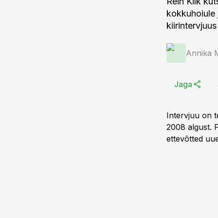
Rein Kilk kut
kokkuhoiule 
kiirintervjuu
Annika 
Jaga
Intervjuu on 
2008 algust. F
ettevõtted uue