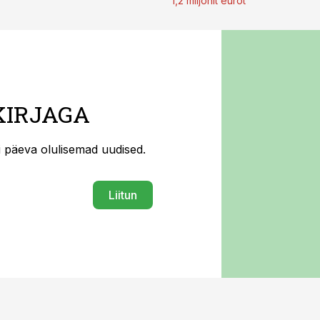
1,2 miljonit eurot
KIRJAGA
ti päeva olulisemad uudised.
Liitun