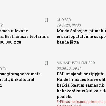
UUDISED
:21
29.07.26, 09:30
oomab tulevane
Maido Solovjov: piimahi
s: Eesti ainsas teofarmis
ei saa lõputult ühe osapo
00 000 tigu
kanda jätta
MAJANDUSTULEMUSED
9:15
06.08.26, 09:34
saagiprognoos: mais
Põllumajanduse tippjuhi
rsult, õlikultuurid
Kalde firmades käive üld
d
kerkis, kasum samas nii
kahekordistus kui ka sul
pooleks
E-Piimast laekumata piimaraha 