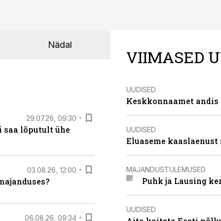
Nädal
VIIMASED U
UUDISED
Keskkonnaamet andis J
29.07.26, 09:30
 saa lõputult ühe
UUDISED
Eluaseme kaaslaenust 
MAJANDUSTULEMUSED
03.08.26, 12:00
Puhk ja Lausing ke
umajanduses?
UUDISED
06.08.26, 09:34
Aita kaitsta Eesti põllu