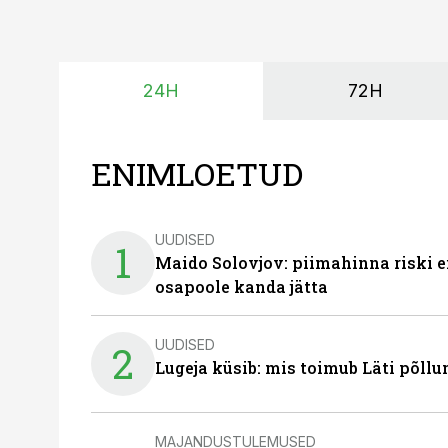
24H
72H
ENIMLOETUD
UUDISED
1
Maido Solovjov: piimahinna riski ei
osapoole kanda jätta
UUDISED
2
Lugeja küsib: mis toimub Läti põll
MAJANDUSTULEMUSED