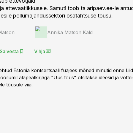
sub ettevõtjaid
ja ettevaatlikkusele. Samuti toob ta aripaev.ee-le antu
s esile põllumajandussektori osatähtsuse tõusu.
Matson
Annika Matson Kald
Salvesta
Vihja
tehtud Estonia kontsertsaali fuajees mõned minutid enne Lii
oorumil alapealkirjaga "Uus tõus" otsitakse ideesid ja võttei
le tõusule viia.