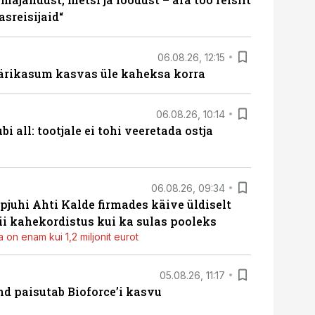
sreisijaid“
06.08.26, 12:15
ärikasum kasvas üle kaheksa korra
06.08.26, 10:14
i all: tootjale ei tohi veeretada ostja
06.08.26, 09:34
pjuhi Ahti Kalde firmades käive üldiselt
i kahekordistus kui ka sulas pooleks
 on enam kui 1,2 miljonit eurot
05.08.26, 11:17
d paisutab Bioforce’i kasvu