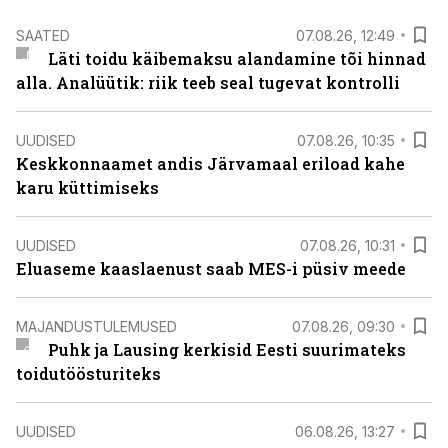
SAATED
07.08.26, 12:49
Läti toidu käibemaksu alandamine tõi hinnad
alla. Analüütik: riik teeb seal tugevat kontrolli
UUDISED
07.08.26, 10:35
Keskkonnaamet andis Järvamaal eriload kahe
karu küttimiseks
UUDISED
07.08.26, 10:31
Eluaseme kaaslaenust saab MES-i püsiv meede
MAJANDUSTULEMUSED
07.08.26, 09:30
Puhk ja Lausing kerkisid Eesti suurimateks
toidutöösturiteks
UUDISED
06.08.26, 13:27