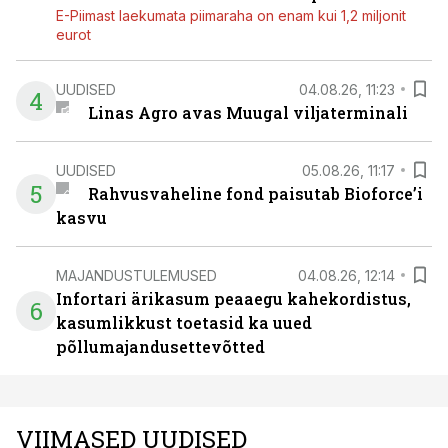
E-Piimast laekumata piimaraha on enam kui 1,2 miljonit
eurot
UUDISED
04.08.26, 11:23
4
Linas Agro avas Muugal viljaterminali
UUDISED
05.08.26, 11:17
5
Rahvusvaheline fond paisutab Bioforce’i
kasvu
MAJANDUSTULEMUSED
04.08.26, 12:14
Infortari ärikasum peaaegu kahekordistus,
6
kasumlikkust toetasid ka uued
põllumajandusettevõtted
VIIMASED UUDISED