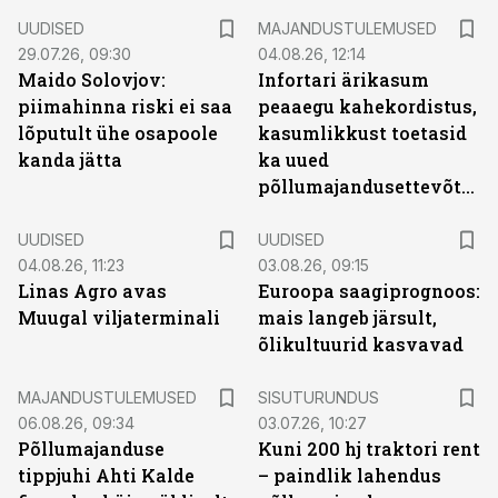
UUDISED
MAJANDUSTULEMUSED
29.07.26, 09:30
04.08.26, 12:14
Maido Solovjov:
Infortari ärikasum
piimahinna riski ei saa
peaaegu kahekordistus,
lõputult ühe osapoole
kasumlikkust toetasid
kanda jätta
ka uued
põllumajandusettevõtted
UUDISED
UUDISED
04.08.26, 11:23
03.08.26, 09:15
Linas Agro avas
Euroopa saagiprognoos:
Muugal viljaterminali
mais langeb järsult,
õlikultuurid kasvavad
ST
MAJANDUSTULEMUSED
SISUTURUNDUS
06.08.26, 09:34
03.07.26, 10:27
Põllumajanduse
Kuni 200 hj traktori rent
tippjuhi Ahti Kalde
– paindlik lahendus