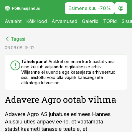
Esimene kuu -70%
Avaleht
Kõik lood
Arvamused
Galeriid
TOPid
Sisu
cebook
cebook
Tagasi
Twitter)
Twitter)
06.06.08, 15:02
kedIn
kedIn
Tähelepanu!
Artikkel on enam kui 5 aastat vana
ning kuulub väljaande digitaalsesse arhiivi.
ail
ail
Väljaanne ei uuenda ega kaasajasta arhiveeritud
sisu, mistõttu võib olla vajalik kaasaegsete
k
k
allikatega tutvumine
Adavere Agro ootab vihma
Adavere Agro AS juhatuse esimees Hannes
Alusalu ütles aripaev.ee-le, et vaatamata
statistikaameti tänasele teatele, et