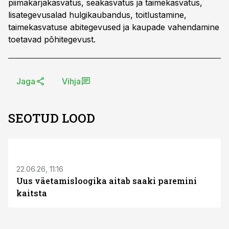
piimakarjakasvatus, seakasvatus ja taimekasvatus,
lisategevusalad hulgikaubandus, toitlustamine,
taimekasvatuse abitegevused ja kaupade vahendamine
toetavad põhitegevust.
Jaga
Vihja
SEOTUD LOOD
ST
22.06.26, 11:16
Uus väetamisloogika aitab saaki paremini
kaitsta