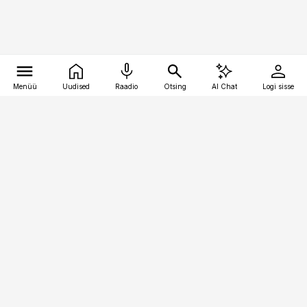
Menüü
Uudised
Raadio
Otsing
AI Chat
Logi sisse
Vana-Lõuna 39/1, 19094 Tallinn
(+372) 667 0111
pollumajandus@pollumajandus.ee
Telli
Reklaam
Firmast
Sisu kasutamisõigused
Ajakirjaniku
eetikakoodeks