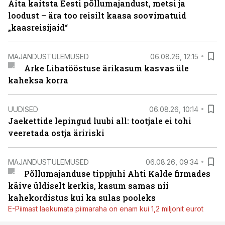
Aita kaitsta Eesti põllumajandust, metsi ja
loodust – ära too reisilt kaasa soovimatuid
„kaasreisijaid“
MAJANDUSTULEMUSED
06.08.26, 12:15
Arke Lihatööstuse ärikasum kasvas üle
kaheksa korra
UUDISED
06.08.26, 10:14
Jaekettide lepingud luubi all: tootjale ei tohi
veeretada ostja äririski
MAJANDUSTULEMUSED
06.08.26, 09:34
Põllumajanduse tippjuhi Ahti Kalde firmades
käive üldiselt kerkis, kasum samas nii
kahekordistus kui ka sulas pooleks
E-Piimast laekumata piimaraha on enam kui 1,2 miljonit eurot