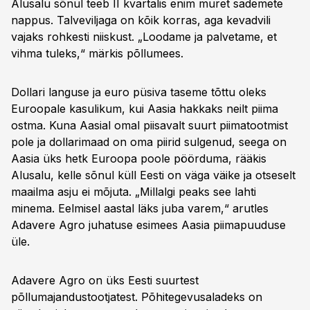
Alusalu sõnul teeb II kvartalis enim muret sademete
nappus. Talveviljaga on kõik korras, aga kevadvili
vajaks rohkesti niiskust. „Loodame ja palvetame, et
vihma tuleks,“ märkis põllumees.
Dollari languse ja euro püsiva taseme tõttu oleks
Euroopale kasulikum, kui Aasia hakkaks neilt piima
ostma. Kuna Aasial omal piisavalt suurt piimatootmist
pole ja dollarimaad on oma piirid sulgenud, seega on
Aasia üks hetk Euroopa poole pöörduma, rääkis
Alusalu, kelle sõnul küll Eesti on väga väike ja otseselt
maailma asju ei mõjuta. „Millalgi peaks see lahti
minema. Eelmisel aastal läks juba varem,“ arutles
Adavere Agro juhatuse esimees Aasia piimapuuduse
üle.
Adavere Agro on üks Eesti suurtest
põllumajandustootjatest. Põhitegevusaladeks on