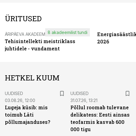
ÜRITUSED
8 akadeemilist tundi
Energiasäästli
ÄRIPÄEVA AKADEEMIA
Tehisintellekti meistriklass
2026
juhtidele - vundament
HETKEL KUUM
UUDISED
UUDISED
03.08.26, 12:00
31.07.26, 13:21
Lugeja küsib: mis
Põllul roomab tulevane
toimub Läti
delikatess: Eesti ainsas
põllumajanduses?
teofarmis kasvab 600
000 tigu