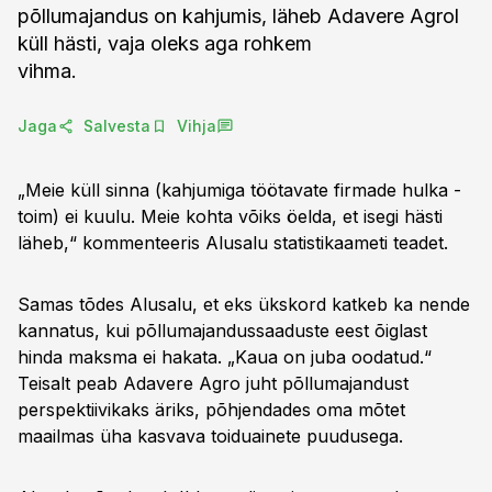
põllumajandus on kahjumis, läheb Adavere Agrol
küll hästi, vaja oleks aga rohkem
vihma.
Jaga
Salvesta
Vihja
„Meie küll sinna (kahjumiga töötavate firmade hulka -
toim) ei kuulu. Meie kohta võiks öelda, et isegi hästi
läheb,“ kommenteeris Alusalu statistikaameti teadet.
Samas tõdes Alusalu, et eks ükskord katkeb ka nende
kannatus, kui põllumajandussaaduste eest õiglast
hinda maksma ei hakata. „Kaua on juba oodatud.“
Teisalt peab Adavere Agro juht põllumajandust
perspektiivikaks äriks, põhjendades oma mõtet
maailmas üha kasvava toiduainete puudusega.