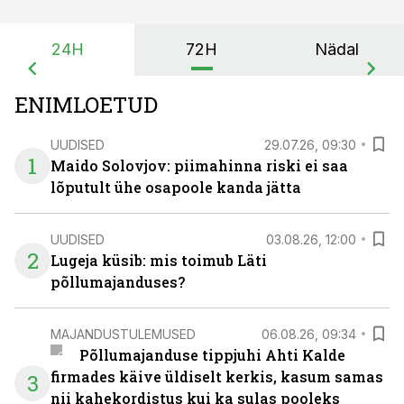
24H
72H
Nädal
ENIMLOETUD
UUDISED
29.07.26, 09:30
1
Maido Solovjov: piimahinna riski ei saa
lõputult ühe osapoole kanda jätta
UUDISED
03.08.26, 12:00
2
Lugeja küsib: mis toimub Läti
põllumajanduses?
MAJANDUSTULEMUSED
06.08.26, 09:34
Põllumajanduse tippjuhi Ahti Kalde
firmades käive üldiselt kerkis, kasum samas
3
nii kahekordistus kui ka sulas pooleks