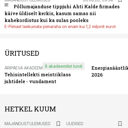
Põllumajanduse tippjuhi Ahti Kalde firmades
käive üldiselt kerkis, kasum samas nii
kahekordistus kui ka sulas pooleks
E-Piimast laekumata piimaraha on enam kui 1,2 miljonit eurot
ÜRITUSED
8 akadeemilist tundi
Energiasäästli
ÄRIPÄEVA AKADEEMIA
Tehisintellekti meistriklass
2026
juhtidele - vundament
HETKEL KUUM
MAJANDUSTULEMUSED
UUDISED