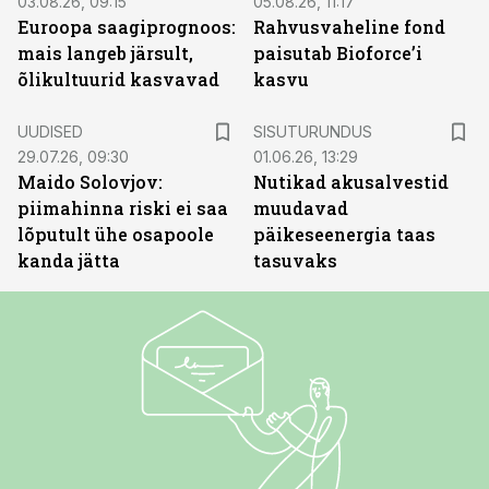
03.08.26, 09:15
05.08.26, 11:17
Euroopa saagiprognoos:
Rahvusvaheline fond
mais langeb järsult,
paisutab Bioforce’i
õlikultuurid kasvavad
kasvu
ST
UUDISED
SISUTURUNDUS
29.07.26, 09:30
01.06.26, 13:29
Maido Solovjov:
Nutikad akusalvestid
piimahinna riski ei saa
muudavad
lõputult ühe osapoole
päikeseenergia taas
kanda jätta
tasuvaks