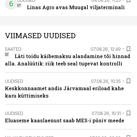
UUDISED
04.08.26, 11:23
6
Linas Agro avas Muugal viljaterminali
VIIMASED UUDISED
SAATED
07.08.26, 12:49
Läti toidu käibemaksu alandamine tõi hinnad
alla. Analüütik: riik teeb seal tugevat kontrolli
UUDISED
07.08.26, 10:35
Keskkonnaamet andis Järvamaal eriload kahe
karu küttimiseks
UUDISED
07.08.26, 10:31
Eluaseme kaaslaenust saab MES-i püsiv meede