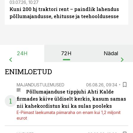
03.07.26, 10:27
Kuni 200 hj traktori rent – paindlik lahendus
põllumajandusse, ehitusse ja teehooldusesse
24H
72H
Nädal
ENIMLOETUD
MAJANDUSTULEMUSED
06.08.26, 09:34
Põllumajanduse tippjuhi Ahti Kalde
firmades käive üldiselt kerkis, kasum samas
1
nii kahekordistus kui ka sulas pooleks
E-Piimast laekumata piimaraha on enam kui 1,2 miljonit
eurot