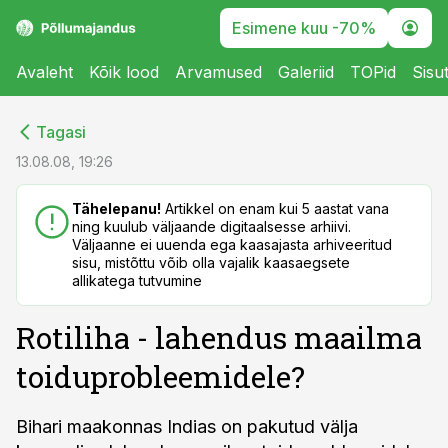
Esimene kuu -70%
Avaleht
Kõik lood
Arvamused
Galeriid
TOPid
Sisu
cebook
cebook
Tagasi
Twitter)
Twitter)
13.08.08, 19:26
kedIn
kedIn
Tähelepanu!
Artikkel on enam kui 5 aastat vana
ning kuulub väljaande digitaalsesse arhiivi.
ail
ail
Väljaanne ei uuenda ega kaasajasta arhiveeritud
sisu, mistõttu võib olla vajalik kaasaegsete
k
k
allikatega tutvumine
Rotiliha - lahendus maailma
toiduprobleemidele?
Bihari maakonnas Indias on pakutud välja