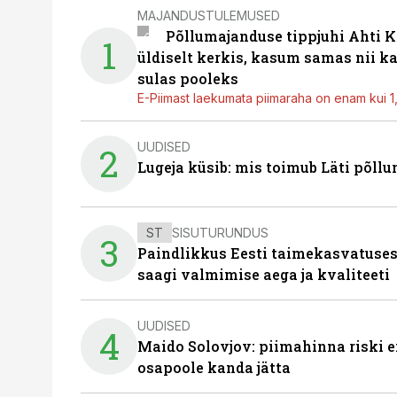
MAJANDUSTULEMUSED
Põllumajanduse tippjuhi Ahti K
1
üldiselt kerkis, kasum samas nii k
sulas pooleks
E-Piimast laekumata piimaraha on enam kui 1,2
UUDISED
2
Lugeja küsib: mis toimub Läti põll
ST
SISUTURUNDUS
3
Paindlikkus Eesti taimekasvatuses
saagi valmimise aega ja kvaliteeti
UUDISED
4
Maido Solovjov: piimahinna riski ei
osapoole kanda jätta