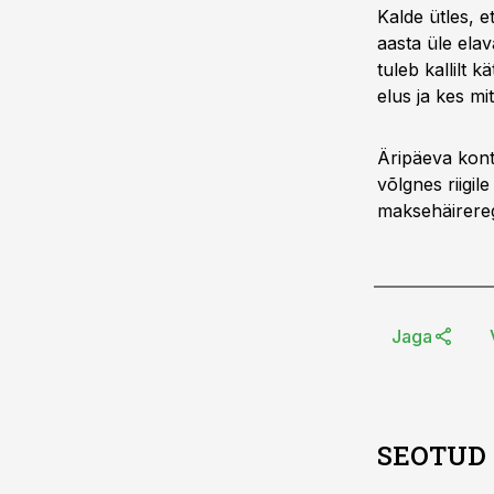
Kalde ütles, 
aasta üle elav
tuleb kallilt 
elus ja kes mi
Äripäeva kont
võlgnes riigil
maksehäireregi
Jaga
SEOTUD