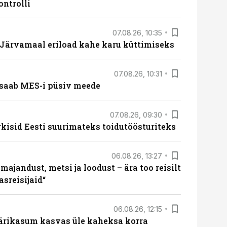
ontrolli
07.08.26, 10:35
ärvamaal eriload kahe karu küttimiseks
07.08.26, 10:31
saab MES-i püsiv meede
07.08.26, 09:30
rkisid Eesti suurimateks toidutöösturiteks
06.08.26, 13:27
majandust, metsi ja loodust – ära too reisilt
sreisijaid“
06.08.26, 12:15
ärikasum kasvas üle kaheksa korra