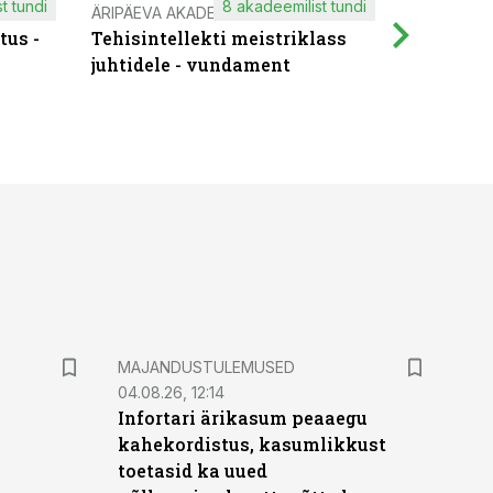
t tundi
8 akadeemilist tundi
ÄRIPÄEVA AKADEEMIA
IT KOOLIT
tus -
Tehisintellekti meistriklass
Muutuste
juhtidele - vundament
praktilis
MAJANDUSTULEMUSED
04.08.26, 12:14
Infortari ärikasum peaaegu
kahekordistus, kasumlikkust
toetasid ka uued