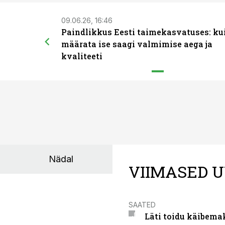
09.06.26, 16:46
Paindlikkus Eesti taimekasvatuses: ku
määrata ise saagi valmimise aega ja
kvaliteeti
Nädal
VIIMASED U
SAATED
Läti toidu käibema