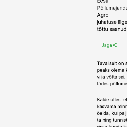
Eesti
Põllumajand
Agro
juhatuse liig
tõttu saanud 
Jaga
Tavaliselt on
peaks olema k
vilja võtta sa
tõdes põllume
Kalde ütles, 
kasvama minna
öelda, kui pa
ta ning tunnis
sisse künda li