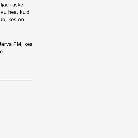
tjad raske
avu hea, kuid
gub, kes on
 Järva PM, kes
ne