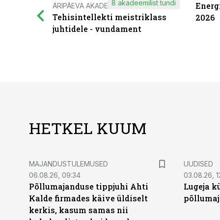
8 akadeemilist tundi
Energ
ÄRIPÄEVA AKADEEMIA
Tehisintellekti meistriklass
2026
juhtidele - vundament
HETKEL KUUM
MAJANDUSTULEMUSED
UUDISED
06.08.26, 09:34
03.08.26, 1
Põllumajanduse tippjuhi Ahti
Lugeja kü
Kalde firmades käive üldiselt
põllumaj
kerkis, kasum samas nii