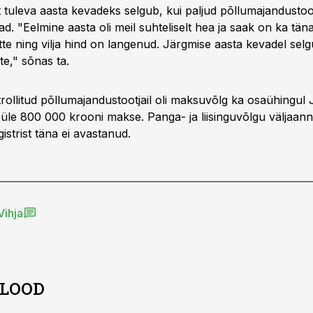
et tuleva aasta kevadeks selgub, kui paljud põllumajandustoo
ad. "Eelmine aasta oli meil suhteliselt hea ja saak on ka tän
kätte ning vilja hind on langenud. Järgmise aasta kevadel sel
tte," sõnas ta.
rollitud põllumajandustootjail oli maksuvõlg ka osaühingul
e üle 800 000 krooni makse. Panga- ja liisinguvõlgu väljaan
strist täna ei avastanud.
Vihja
 LOOD