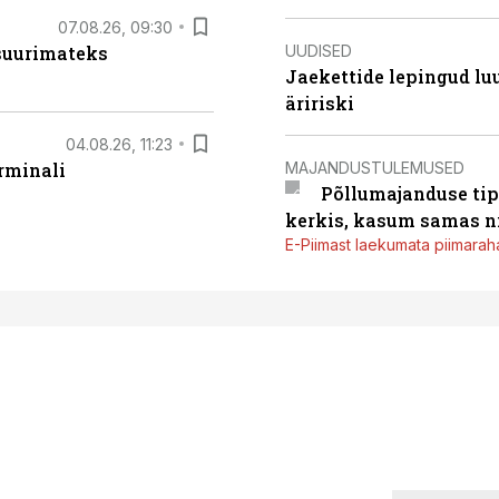
07.08.26, 09:30
UUDISED
 suurimateks
Jaekettide lepingud luub
äririski
04.08.26, 11:23
MAJANDUSTULEMUSED
rminali
Põllumajanduse tip
kerkis, kasum samas ni
E-Piimast laekumata piimaraha