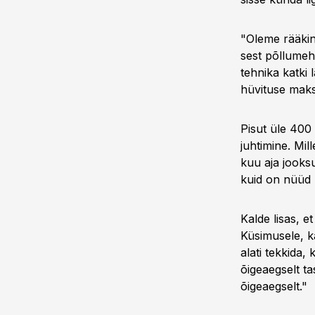
"Oleme rääkin
sest põllumehe
tehnika katki
hüvituse maksm
Pisut üle 400
juhtimine. Mi
kuu aja jooksu
kuid on nüüd 
Kalde lisas, e
Küsimusele, k
alati tekkida,
õigeaegselt t
õigeaegselt."