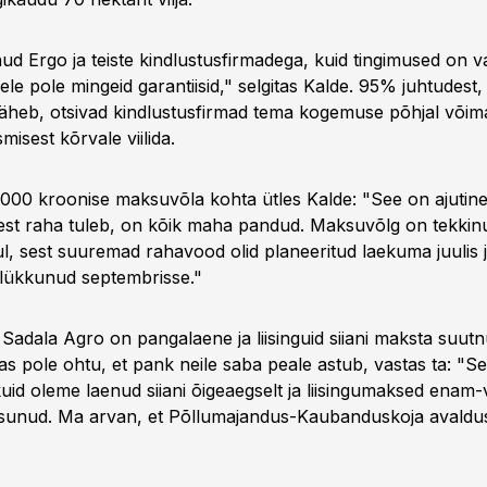
ud Ergo ja teiste kindlustusfirmadega, kuid tingimused on 
le pole mingeid garantiisid," selgitas Kalde. 95% juhtudest, k
 läheb, otsivad kindlustusfirmad tema kogemuse põhjal võima
isest kõrvale viilida.
 000 kroonise maksuvõla kohta ütles Kalde: "See on ajutin
llest raha tuleb, on kõik maha pandud. Maksuvõlg on tekkin
l, sest suuremad rahavood olid planeeritud laekuma juulis j
lükkunud septembrisse."
t Sadala Agro on pangalaene ja liisinguid siiani maksta suutn
as pole ohtu, et pank neile saba peale astub, vastas ta: "S
 kuid oleme laenud siiani õigeaegselt ja liisingumaksed ena
asunud. Ma arvan, et Põllumajandus-Kaubanduskoja avaldus