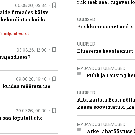
riik teeb seal tugevat k
06.08.26, 09:34
alde firmades käive
ahekordistus kui ka
UUDISED
Keskkonnaamet andis J
 miljonit eurot
UUDISED
03.08.26, 12:00
Eluaseme kaaslaenust 
umajanduses?
MAJANDUSTULEMUSED
Puhk ja Lausing ke
09.06.26, 16:46
: kuidas määrata ise
UUDISED
Aita kaitsta Eesti põllu
kaasa soovimatuid „kaa
29.07.26, 09:30
 saa lõputult ühe
MAJANDUSTULEMUSED
Arke Lihatööstuse 