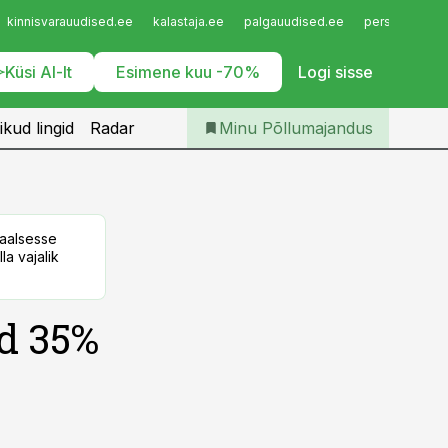
Iseteenindus
kinnisvarauudised.ee
kalastaja.ee
palgauudised.ee
personaliuudi
Telli Põllumajandus
Küsi AI-lt
Esimene kuu -70%
Logi sisse
ikud lingid
Radar
Minu Põllumajandus
taalsesse
la vajalik
ud 35%