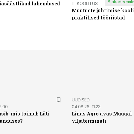
8 akadeemilis
iasäästlikud lahendused
IT KOOLITUS
Muutuste juhtimise kooli
praktilised tööriistad
UUDISED
2:00
04.08.26, 11:23
sib: mis toimub Läti
Linas Agro avas Muugal
anduses?
viljaterminali