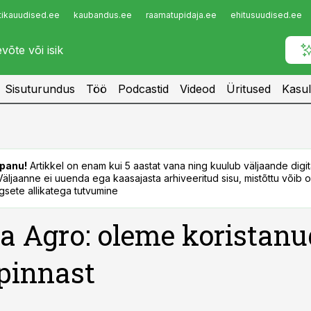
tikauudised.ee
kaubandus.ee
raamatupidaja.ee
ehitusuudised.ee
Infopank
Radar
Sisuturundus
Töö
Podcastid
Videod
Üritused
Kasul
panu!
Artikkel on enam kui 5 aastat vana ning kuulub väljaande digi
. Väljaanne ei uuenda ega kaasajasta arhiveeritud sisu, mistõttu võib ol
sete allikatega tutvumine
a Agro: oleme koristan
pinnast