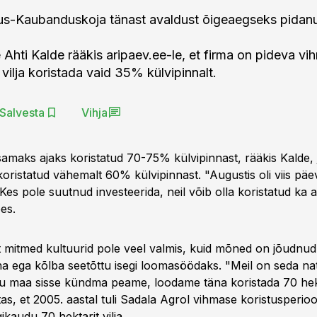
us-Kaubanduskoja tänast avaldust õigeaegseks pidan
e Ahti Kalde rääkis aripaev.ee-le, et firma on pideva vi
vilja koristada vaid 35% külvipinnalt.
Salvesta
Vihja
 samaks ajaks koristatud 70-75% külvipinnast, rääkis Kalde,
oristatud vähemalt 60% külvipinnast. "Augustis oli viis päev
i. Kes pole suutnud investeerida, neil võib olla koristatud ka 
es.
et mitmed kultuurid pole veel valmis, kuid mõned on jõudnud 
 ega kõlba seetõttu isegi loomasöödaks. "Meil on seda na
lju maa sisse kündma peame, loodame täna koristada 70 hek
tas, et 2005. aastal tuli Sadala Agrol vihmase koristusperio
gikaudu 70 hektarit vilja.