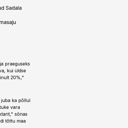
ud Sadala
hmasaju
 ja praeguseks
a, kui üldse
ainult 20%,"
juba ka põllul
tuke vara
tarit," sõnas
odi tõttu maa