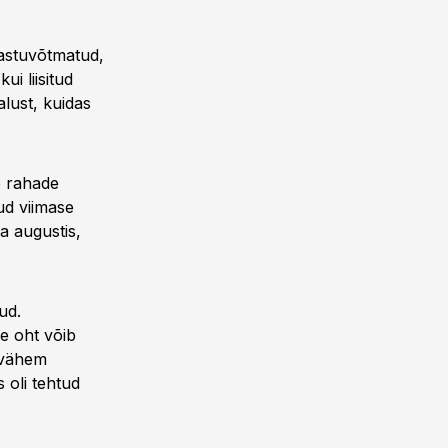
vastuvõtmatud,
ui liisitud
lust, kuidas
e rahade
ud viimase
a augustis,
ud.
ee oht võib
m-vähem
 oli tehtud