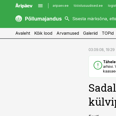
aripaev.ee
tööstusuudised.ee
logis
kaubandus.ee
imelineajalugu.ee
kinnisvarauudised.ee
imelineteadus.ee
Avaleht
Kõik lood
Arvamused
Galeriid
TOPid
cebook
cebook
03.09.08, 19:29
Twitter)
Twitter)
Tähele
kedIn
kedIn
arhiivi
kaasaeg
ail
ail
Sadal
k
k
külvi