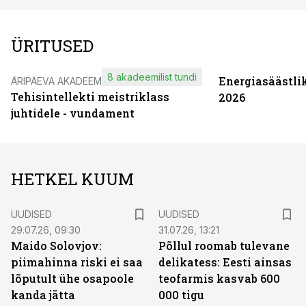
ÜRITUSED
8 akadeemilist tundi
Energiasäästli
ÄRIPÄEVA AKADEEMIA
Tehisintellekti meistriklass
2026
juhtidele - vundament
HETKEL KUUM
UUDISED
UUDISED
29.07.26, 09:30
31.07.26, 13:21
Maido Solovjov:
Põllul roomab tulevane
piimahinna riski ei saa
delikatess: Eesti ainsas
lõputult ühe osapoole
teofarmis kasvab 600
kanda jätta
000 tigu