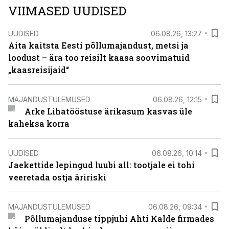
VIIMASED UUDISED
UUDISED
06.08.26, 13:27
Aita kaitsta Eesti põllumajandust, metsi ja
loodust – ära too reisilt kaasa soovimatuid
„kaasreisijaid“
MAJANDUSTULEMUSED
06.08.26, 12:15
Arke Lihatööstuse ärikasum kasvas üle
kaheksa korra
UUDISED
06.08.26, 10:14
Jaekettide lepingud luubi all: tootjale ei tohi
veeretada ostja äririski
MAJANDUSTULEMUSED
06.08.26, 09:34
Põllumajanduse tippjuhi Ahti Kalde firmades