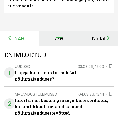
üle vaadata
24H
72H
Nädal
ENIMLOETUD
UUDISED
03.08.26, 12:00
1
Lugeja küsib: mis toimub Läti
põllumajanduses?
MAJANDUSTULEMUSED
04.08.26, 12:14
Infortari ärikasum peaaegu kahekordistus,
2
kasumlikkust toetasid ka uued
põllumajandusettevõtted