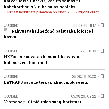
käive üldiselt kerkis, kasum samas nii
kahekordistus kui ka sulas pooleks
E-Piimast laekumata piimaraha on enam kui 1,2 miljonit eurot
UUDISED
05.08.26, 11:17
Rahvusvaheline fond paisutab Bioforce’i
kasvu
UUDISED
05.08.26, 11:00
HKFoods kasvatas kasumit kasvavast
kulusurvest hoolimata
UUDISED
05.08.26, 10:30
LATRAPS sai uue teraviljakaubanduse juhi
UUDISED
05.08.26, 09:22
Vihmane juuli pidurdas saagikoristust