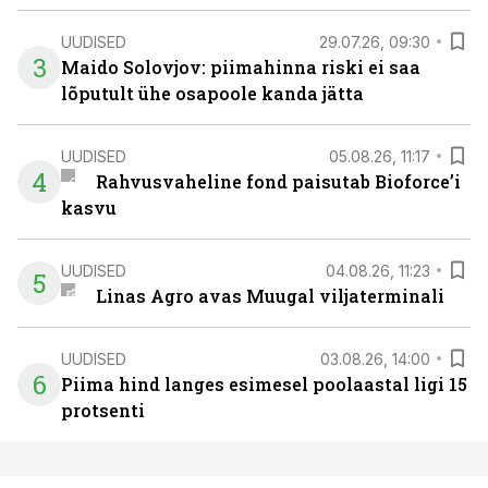
UUDISED
29.07.26, 09:30
3
Maido Solovjov: piimahinna riski ei saa
lõputult ühe osapoole kanda jätta
UUDISED
05.08.26, 11:17
4
Rahvusvaheline fond paisutab Bioforce’i
kasvu
UUDISED
04.08.26, 11:23
5
Linas Agro avas Muugal viljaterminali
UUDISED
03.08.26, 14:00
6
Piima hind langes esimesel poolaastal ligi 15
protsenti