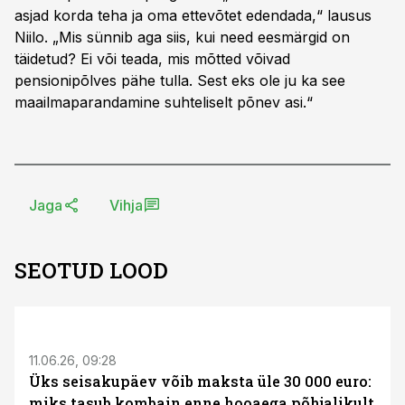
asjad korda teha ja oma ettevõtet edendada,“ lausus
Niilo. „Mis sünnib aga siis, kui need eesmärgid on
täidetud? Ei või teada, mis mõtted võivad
pensionipõlves pähe tulla. Sest eks ole ju ka see
maailmaparandamine suhteliselt põnev asi.“
Jaga
Vihja
SEOTUD LOOD
ST
11.06.26, 09:28
Üks seisakupäev võib maksta üle 30 000 euro:
miks tasub kombain enne hooaega põhjalikult