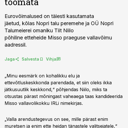
toomata
Eurovõimalused on täiesti kasutamata
jäetud, kõlas Nopri talu peremehe ja OÜ Nopri
Talumeierei omaniku Tiit Niilo
põhiline etteheide Misso praeguse vallavõimu
aadressil.
Jaga
Salvesta
Vihja
„Minu eesmärk on kohalikku elu ja
ettevõtluskeskkonda parendada, et siin oleks ikka
jätkusuutlik keskkond,“ põhjendas Niilo, miks ta
otsustas pärast mõningast vaheaega taas kandideerida
Misso vallavolikokku IRLi nimekirjas.
„Valla arendustegevus on see, mille pärast enim
muretsen ja enim ette heidan tänastele valitsejatele,“