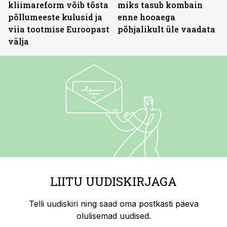
kliimareform võib tõsta
miks tasub kombain
põllumeeste kulusid ja
enne hooaega
viia tootmise Euroopast
põhjalikult üle vaadata
välja
LIITU UUDISKIRJAGA
Telli uudiskiri ning saad oma postkasti päeva
olulisemad uudised.