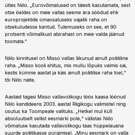
ütles Niilo. „Eurovõimalused on täiesti kasutamata, sest
otse öeldes on meie vallas seeme ära söödud ehk
europrojektide omaosaluseks vajalik raha on
otsekuludesse kantud. Tulemuseks on see, et 90
protsenti võimalikust abirahast on meie valda jäänud
toomata.“
Niilo kinnitusel on Misso vallas liikunud ainult poliitiline
raha. „Misso kooli ehitus, mis mullu lõpuks valmis sai,
kestis kümme aastat ja käis ainult poliitilise raha toel,“
tõi Niilo näite.
Aastaid tagasi Misso vallavolikogu töös kaasa löönud
Niilo kandideeris 2003. aastal Riigikogu valimistel ning
osutus ka Toompeale valituks. „Hetkel mul küll
absoluutselt sellist eesmärki pole,“ välistas Niilo
võimaluse kasutada vallavolikogu taas hüppelauana
suurde poliitikasse pürgimisel. „Minu eesmärk on valla