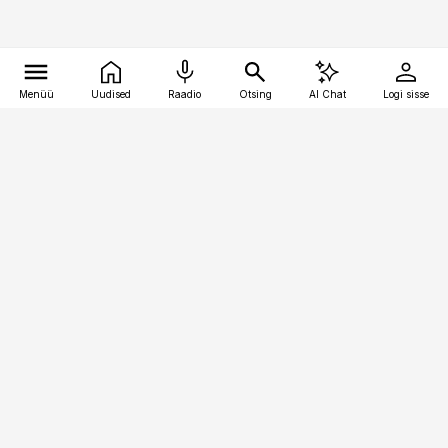
Menüü
Uudised
Raadio
Otsing
AI Chat
Logi sisse
Vana-Lõuna 39/1, 19094 Tallinn
(+372) 667 0111
pollumajandus@pollumajandus.ee
Telli
Reklaam
Firmast
Sisu kasutamisõigused
Ajakirjaniku
eetikakoodeks
Üldtingimused
Privaatsustingimused