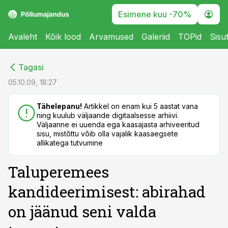
Esimene kuu -70%
Avaleht
Kõik lood
Arvamused
Galeriid
TOPid
Sisu
cebook
cebook
Tagasi
Twitter)
Twitter)
05.10.09, 18:27
kedIn
kedIn
Tähelepanu!
Artikkel on enam kui 5 aastat vana
ning kuulub väljaande digitaalsesse arhiivi.
ail
ail
Väljaanne ei uuenda ega kaasajasta arhiveeritud
sisu, mistõttu võib olla vajalik kaasaegsete
k
k
allikatega tutvumine
Taluperemees
kandideerimisest: abirahad
on jäänud seni valda