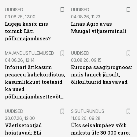
UUDISED
UUDISED
03.08.26, 12:00
04.08.26, 11:23
Lugeja küsib: mis
Linas Agro avas
toimub Läti
Muugal viljaterminali
põllumajanduses?
MAJANDUSTULEMUSED
UUDISED
04.08.26, 12:14
03.08.26, 09:15
Infortari ärikasum
Euroopa saagiprognoos:
peaaegu kahekordistus,
mais langeb järsult,
kasumlikkust toetasid
õlikultuurid kasvavad
ka uued
põllumajandusettevõtted
ST
UUDISED
SISUTURUNDUS
30.07.26, 12:00
11.06.26, 09:28
Väetisetootjad
Üks seisakupäev võib
hoiatavad: ELi
maksta üle 30 000 euro: