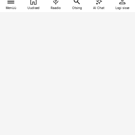
Menüü
Uudised
Raadio
Otsing
AI Chat
Logi sisse
Vana-Lõuna 39/1, 19094 Tallinn
(+372) 667 0111
pollumajandus@pollumajandus.ee
Telli
Reklaam
Firmast
Sisu kasutamisõigused
Ajakirjaniku
eetikakoodeks
Üldtingimused
Privaatsustingimused
Küpsiste poliitika
KKK
Eesti Meediaettevõtete
Eelistuste haldamine
Liit