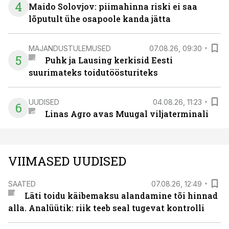
4
Maido Solovjov: piimahinna riski ei saa
lõputult ühe osapoole kanda jätta
MAJANDUSTULEMUSED
07.08.26, 09:30
5
Puhk ja Lausing kerkisid Eesti
suurimateks toidutöösturiteks
UUDISED
04.08.26, 11:23
6
Linas Agro avas Muugal viljaterminali
VIIMASED UUDISED
SAATED
07.08.26, 12:49
Läti toidu käibemaksu alandamine tõi hinnad
alla. Analüütik: riik teeb seal tugevat kontrolli