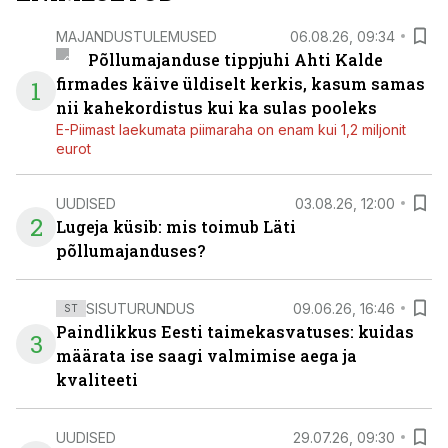
MAJANDUSTULEMUSED
06.08.26, 09:34
Põllumajanduse tippjuhi Ahti Kalde
firmades käive üldiselt kerkis, kasum samas
1
nii kahekordistus kui ka sulas pooleks
E-Piimast laekumata piimaraha on enam kui 1,2 miljonit
eurot
UUDISED
03.08.26, 12:00
2
Lugeja küsib: mis toimub Läti
põllumajanduses?
SISUTURUNDUS
09.06.26, 16:46
ST
Paindlikkus Eesti taimekasvatuses: kuidas
3
määrata ise saagi valmimise aega ja
kvaliteeti
UUDISED
29.07.26, 09:30