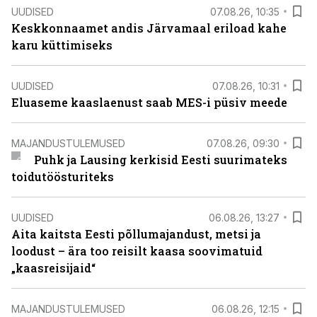
UUDISED
07.08.26, 10:35
Keskkonnaamet andis Järvamaal eriload kahe
karu küttimiseks
UUDISED
07.08.26, 10:31
Eluaseme kaaslaenust saab MES-i püsiv meede
MAJANDUSTULEMUSED
07.08.26, 09:30
Puhk ja Lausing kerkisid Eesti suurimateks
toidutöösturiteks
UUDISED
06.08.26, 13:27
Aita kaitsta Eesti põllumajandust, metsi ja
loodust – ära too reisilt kaasa soovimatuid
„kaasreisijaid“
MAJANDUSTULEMUSED
06.08.26, 12:15