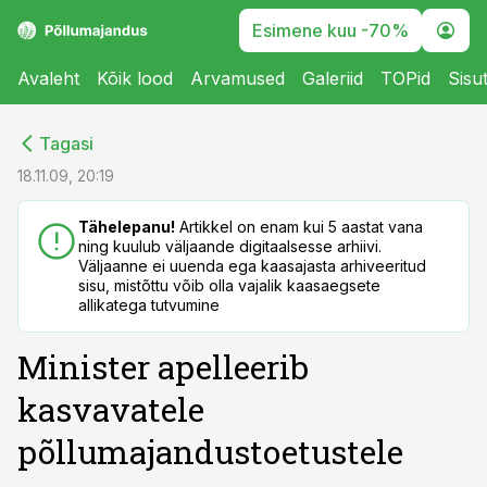
Esimene kuu -70%
Avaleht
Kõik lood
Arvamused
Galeriid
TOPid
Sisu
cebook
cebook
Tagasi
Twitter)
Twitter)
18.11.09, 20:19
kedIn
kedIn
Tähelepanu!
Artikkel on enam kui 5 aastat vana
ning kuulub väljaande digitaalsesse arhiivi.
ail
ail
Väljaanne ei uuenda ega kaasajasta arhiveeritud
sisu, mistõttu võib olla vajalik kaasaegsete
k
k
allikatega tutvumine
Minister apelleerib
kasvavatele
põllumajandustoetustele