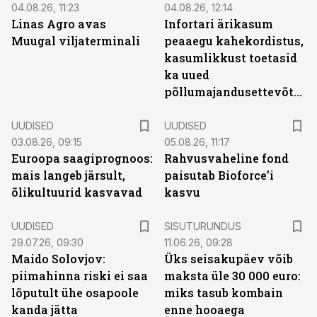
04.08.26, 11:23
04.08.26, 12:14
Linas Agro avas
Infortari ärikasum
Muugal viljaterminali
peaaegu kahekordistus,
kasumlikkust toetasid
ka uued
põllumajandusettevõtted
UUDISED
UUDISED
03.08.26, 09:15
05.08.26, 11:17
Euroopa saagiprognoos:
Rahvusvaheline fond
mais langeb järsult,
paisutab Bioforce’i
õlikultuurid kasvavad
kasvu
ST
UUDISED
SISUTURUNDUS
29.07.26, 09:30
11.06.26, 09:28
Maido Solovjov:
Üks seisakupäev võib
piimahinna riski ei saa
maksta üle 30 000 euro:
lõputult ühe osapoole
miks tasub kombain
kanda jätta
enne hooaega