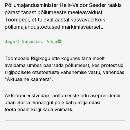
Põllumajandusminister Helir-Valdor Seeder rääkis
pärast tänast põllumeeste meeleavaldust
Toompeal, et tuleval aastal kasvavad kõik
põllumajandustoetused märkimisväärselt.
Jaga
Salvesta
Vihja
Toompeale Riigikogu ette kogunes täna meelt
avaldama umbes paarsada põllumeest, kes protestisid
riigipoolsete otsetoetuste vähenemise vastu, vahendas
"Aktuaalne kaamera".
Aktsiooni eestvedaja, põllumeeste liidu asepresidendi
Jaan Sõrra hinnangul pole kahjumiga edasi
toota enam kuigi kaua võimalik.