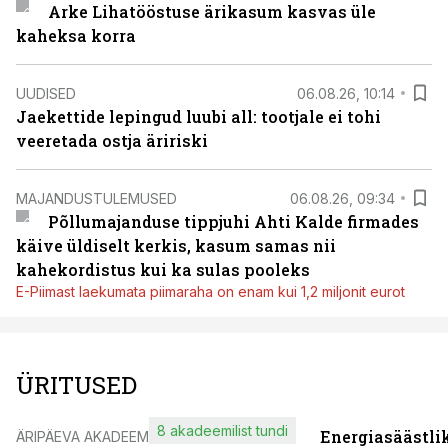
Arke Lihatööstuse ärikasum kasvas üle
kaheksa korra
UUDISED
06.08.26, 10:14
Jaekettide lepingud luubi all: tootjale ei tohi
veeretada ostja äririski
MAJANDUSTULEMUSED
06.08.26, 09:34
Põllumajanduse tippjuhi Ahti Kalde firmades
käive üldiselt kerkis, kasum samas nii
kahekordistus kui ka sulas pooleks
E-Piimast laekumata piimaraha on enam kui 1,2 miljonit eurot
ÜRITUSED
8 akadeemilist tundi
Energiasäästli
ÄRIPÄEVA AKADEEMIA