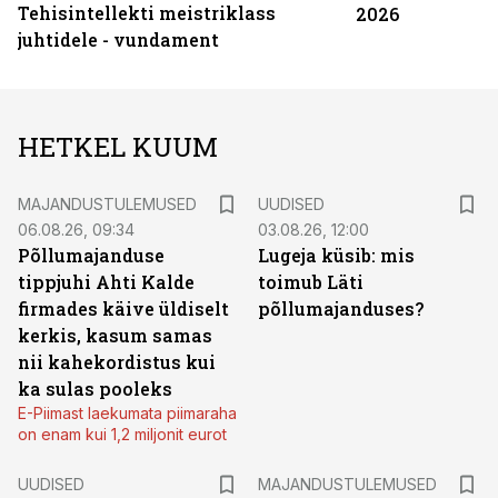
Tehisintellekti meistriklass
2026
juhtidele - vundament
HETKEL KUUM
MAJANDUSTULEMUSED
UUDISED
06.08.26, 09:34
03.08.26, 12:00
Põllumajanduse
Lugeja küsib: mis
tippjuhi Ahti Kalde
toimub Läti
firmades käive üldiselt
põllumajanduses?
kerkis, kasum samas
nii kahekordistus kui
ka sulas pooleks
E-Piimast laekumata piimaraha
on enam kui 1,2 miljonit eurot
UUDISED
MAJANDUSTULEMUSED