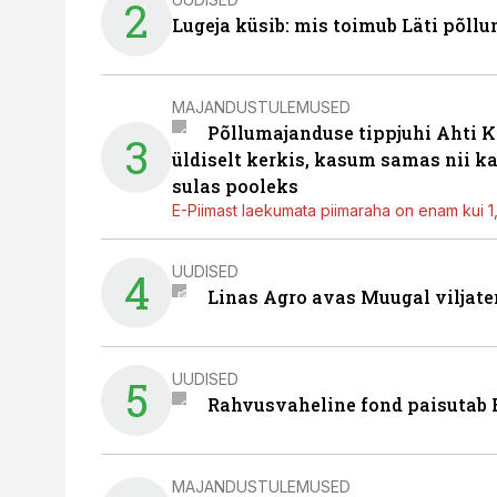
2
Lugeja küsib: mis toimub Läti põll
MAJANDUSTULEMUSED
Põllumajanduse tippjuhi Ahti K
3
üldiselt kerkis, kasum samas nii k
sulas pooleks
E-Piimast laekumata piimaraha on enam kui 1,2
UUDISED
4
Linas Agro avas Muugal viljate
UUDISED
5
Rahvusvaheline fond paisutab B
MAJANDUSTULEMUSED