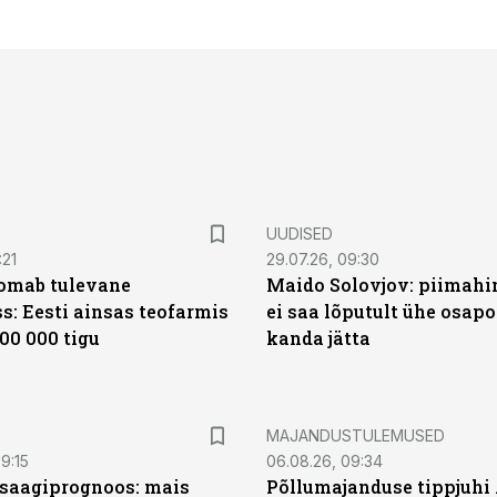
UUDISED
:21
29.07.26, 09:30
oomab tulevane
Maido Solovjov: piimahi
s: Eesti ainsas teofarmis
ei saa lõputult ühe osapo
00 000 tigu
kanda jätta
MAJANDUSTULEMUSED
9:15
06.08.26, 09:34
saagiprognoos: mais
Põllumajanduse tippjuhi