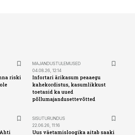
MAJANDUSTULEMUSED
04.08.26, 12:14
nna riski
Infortari ärikasum peaaegu
ole
kahekordistus, kasumlikkust
toetasid ka uued
põllumajandusettevõtted
ST
SISUTURUNDUS
22.06.26, 11:16
 Ahti
Uus väetamisloogika aitab saaki