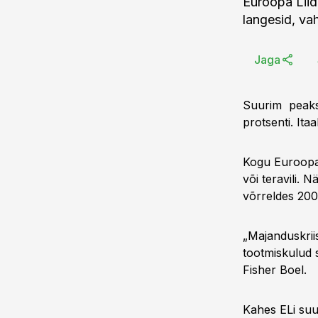
Euroopa Liid
langesid, va
Jaga
Suurim peaks
protsenti. Ita
Kogu Euroopas
või teravili. 
võrreldes 200
„Majanduskrii
tootmiskulud 
Fisher Boel.
Kahes ELi suu