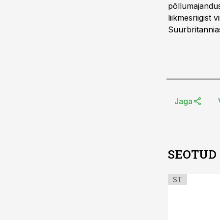
põllumajanduse
liikmesriigist
Suurbritanni
Jaga
SEOTUD
ST