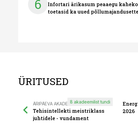
6
Infortari ärikasum peaaegu kaheko
toetasid ka uued põllumajandusett
ÜRITUSED
8 akadeemilist tundi
Energ
ÄRIPÄEVA AKADEEMIA
Tehisintellekti meistriklass
2026
juhtidele - vundament