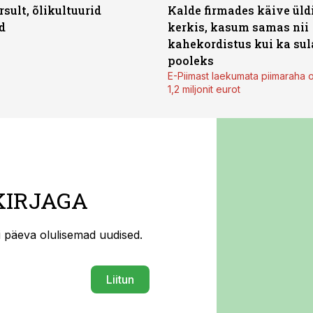
rsult, õlikultuurid
Kalde firmades käive üld
d
kerkis, kasum samas nii
kahekordistus kui ka sul
pooleks
E-Piimast laekumata piimaraha 
1,2 miljonit eurot
KIRJAGA
ti päeva olulisemad uudised.
Liitun