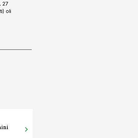
. 27
i) oli
mini