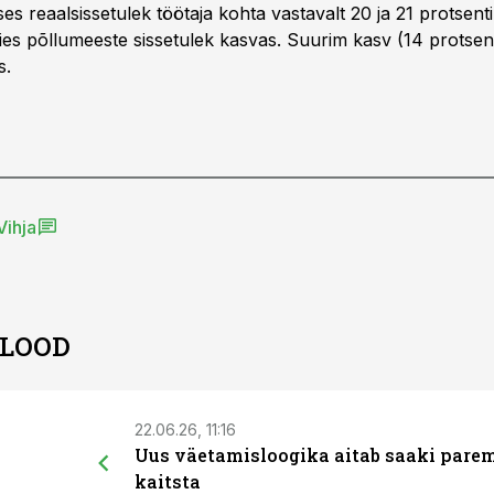
s reaalsissetulek töötaja kohta vastavalt 20 ja 21 protsenti
 viies põllumeeste sissetulek kasvas. Suurim kasv (14 protsent
as.
Vihja
 LOOD
22.06.26, 11:16
Uus väetamisloogika aitab saaki pare
kaitsta