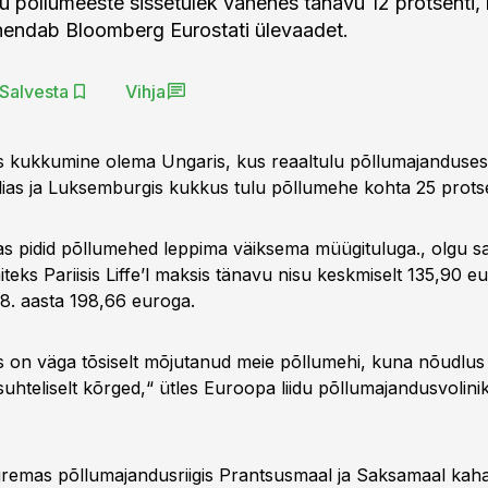
u põllumeeste sissetulek vähenes tänavu 12 protsenti,
hendab Bloomberg Eurostati ülevaadet.
Salvesta
Vihja
 kukkumine olema Ungaris, kus reaaltulu põllumajanduse
alias ja Luksemburgis kukkus tulu põllumehe kohta 25 protse
 pidid põllumehed leppima väiksema müügituluga., olgu s
Näiteks Pariisis Liffe’l maksis tänavu nisu keskmiselt 135,90 eu
8. aasta 198,66 euroga.
s on väga tõsiselt mõjutanud meie põllumehi, kuna nõudlus
suhteliselt kõrged,“ ütles Euroopa liidu põllumajandusvolin
remas põllumajandusriigis Prantsusmaal ja Saksamaal kah