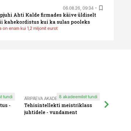
06.08.26, 09:34
pjuhi Ahti Kalde firmades käive üldiselt
i kahekordistus kui ka sulas pooleks
 on enam kui 1,2 miljonit eurot
t tundi
8 akadeemilist tundi
ÄRIPÄEVA AKADEEMIA
IT KOOLIT
tus -
Tehisintellekti meistriklass
Muutuste
juhtidele - vundament
praktilis