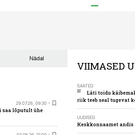
Nädal
VIIMASED U
SAATED
Läti toidu käibema
riik teeb seal tugevat k
29.07.26, 09:30
 saa lõputult ühe
UUDISED
Keskkonnaamet andis J
03.08.26, 12:00