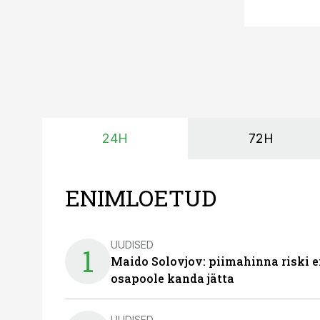
24H
72H
ENIMLOETUD
UUDISED
1
Maido Solovjov: piimahinna riski ei
osapoole kanda jätta
UUDISED