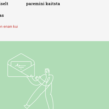
iselt
paremini kaitsta
as
on enam kui