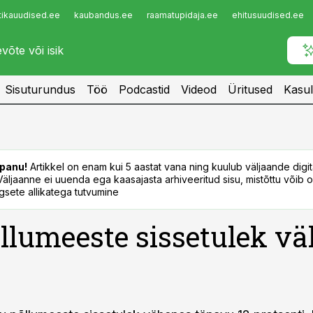
tikauudised.ee
kaubandus.ee
raamatupidaja.ee
ehitusuudised.ee
Infopank
Radar
Sisuturundus
Töö
Podcastid
Videod
Üritused
Kasul
panu!
Artikkel on enam kui 5 aastat vana ning kuulub väljaande digi
. Väljaanne ei uuenda ega kaasajasta arhiveeritud sisu, mistõttu võib ol
sete allikatega tutvumine
llumeeste sissetulek v