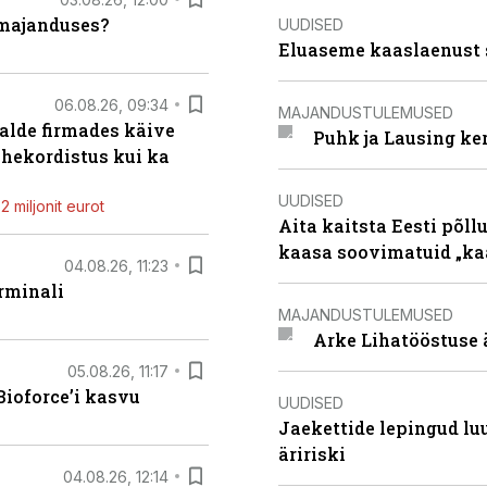
umajanduses?
UUDISED
Eluaseme kaaslaenust 
06.08.26, 09:34
MAJANDUSTULEMUSED
alde firmades käive
Puhk ja Lausing ke
ahekordistus kui ka
UUDISED
 miljonit eurot
Aita kaitsta Eesti põllu
kaasa soovimatuid „kaa
04.08.26, 11:23
rminali
MAJANDUSTULEMUSED
Arke Lihatööstuse 
05.08.26, 11:17
ioforce’i kasvu
UUDISED
Jaekettide lepingud luub
äririski
04.08.26, 12:14