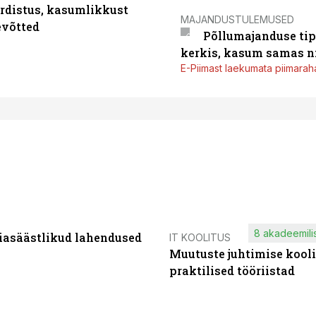
rdistus, kasumlikkust
MAJANDUSTULEMUSED
evõtted
Põllumajanduse tip
kerkis, kasum samas ni
E-Piimast laekumata piimaraha
8 akadeemilis
iasäästlikud lahendused
IT KOOLITUS
Muutuste juhtimise kooli
praktilised tööriistad