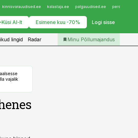
Iseteenindus
kinnisvarauudised.ee
kalastaja.ee
palgauudised.ee
personaliuudi
Telli Põllumajandus
Küsi AI-lt
Esimene kuu -70%
Logi sisse
ikud lingid
Radar
Minu Põllumajandus
taalsesse
la vajalik
ähenes