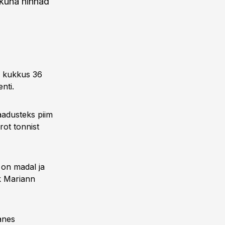
 kuna hinnad
s kukkus 36
nti.
aadusteks piim
rot tonnist
 on madal ja
ik Mariann
anes