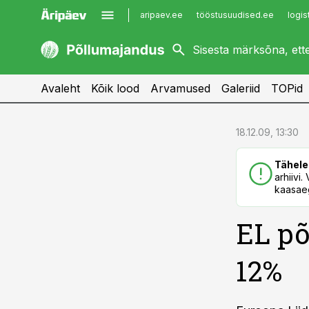
aripaev.ee
tööstusuudised.ee
logis
kaubandus.ee
imelineajalugu.ee
kinnisvarauudised.ee
imelineteadus.ee
Avaleht
Kõik lood
Arvamused
Galeriid
TOPid
cebook
cebook
18.12.09, 13:30
Twitter)
Twitter)
Tähele
kedIn
kedIn
arhiivi
kaasaeg
ail
ail
EL põ
k
k
12%