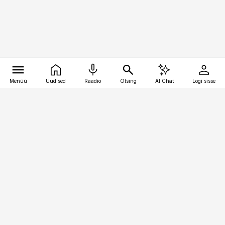
Menüü
Uudised
Raadio
Otsing
AI Chat
Logi sisse
Vana-Lõuna 39/1, 19094 Tallinn
(+372) 667 0111
pollumajandus@pollumajandus.ee
Telli
Reklaam
Firmast
Sisu kasutamisõigused
Ajakirjaniku