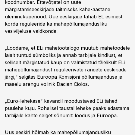
koodnumber. Ettevõtjatel on uute
märgistamiseeskirjade täitmiseks kahe-aastane
üleminekuperiood. Uue eeskirjaga tahab EL esimest
korda reguleerida ka mahepõllumajandusliku
vesiviljeluse valdkonda.
„Loodame, et ELi mahetootelogo muutub mahetoodete
laialt tuntud sümboliks ja annab tarbijale kindlust, et
selliselt märgistatud kaup on valmistatud täielikult ELi
mahepõllumajandust reguleerivate rangete eeskirjade
järgi,” selgitas Euroopa Komisjoni põllumajanduse ja
maaelu arengu volinik Dacian Ciolos.
„Euro-lehekese” kavandil moodustavad ELi tähed
puulehe kuju. Rohelisel taustal leheke peaks edastama
tarbijaile kahte selget sõnumit: loodus ja Euroopa.
Uus eeskiri hõlmab ka mahepõllumajandusliku