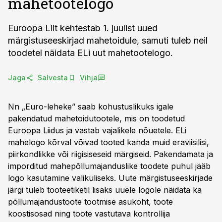
mahetootelogo
Euroopa Liit kehtestab 1. juulist uued
märgistuseeskirjad mahetoidule, samuti tuleb neil
toodetel näidata ELi uut mahetootelogo.
Jaga
Salvesta
Vihja
Nn „Euro-leheke” saab kohustuslikuks igale
pakendatud mahetoidutootele, mis on toodetud
Euroopa Liidus ja vastab vajalikele nõuetele. ELi
mahelogo kõrval võivad tooted kanda muid eraviisilisi,
piirkondlikke või riigisiseseid märgiseid. Pakendamata ja
imporditud mahepõllumajanduslike toodete puhul jääb
logo kasutamine valikuliseks. Uute märgistuseeskirjade
järgi tuleb tooteetiketil lisaks uuele logole näidata ka
põllumajandustoote tootmise asukoht, toote
koostisosad ning toote vastutava kontrollija