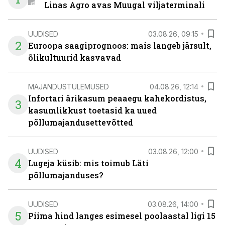
Linas Agro avas Muugal viljaterminali
UUDISED
03.08.26, 09:15
2
Euroopa saagiprognoos: mais langeb järsult,
õlikultuurid kasvavad
MAJANDUSTULEMUSED
04.08.26, 12:14
Infortari ärikasum peaaegu kahekordistus,
3
kasumlikkust toetasid ka uued
põllumajandusettevõtted
UUDISED
03.08.26, 12:00
4
Lugeja küsib: mis toimub Läti
põllumajanduses?
UUDISED
03.08.26, 14:00
5
Piima hind langes esimesel poolaastal ligi 15