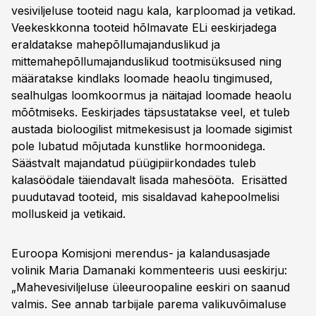
vesiviljeluse tooteid nagu kala, karploomad ja vetikad.
Veekeskkonna tooteid hõlmavate ELi eeskirjadega
eraldatakse mahepõllumajanduslikud ja
mittemahepõllumajanduslikud tootmisüksused ning
määratakse kindlaks loomade heaolu tingimused,
sealhulgas loomkoormus ja näitajad loomade heaolu
mõõtmiseks. Eeskirjades täpsustatakse veel, et tuleb
austada bioloogilist mitmekesisust ja loomade sigimist
pole lubatud mõjutada kunstlike hormoonidega.
Säästvalt majandatud püügipiirkondades tuleb
kalasöödale täiendavalt lisada mahesööta. Erisätted
puudutavad tooteid, mis sisaldavad kahepoolmelisi
molluskeid ja vetikaid.
Euroopa Komisjoni merendus- ja kalandusasjade
volinik Maria Damanaki kommenteeris uusi eeskirju:
„Mahevesiviljeluse üleeuroopaline eeskiri on saanud
valmis. See annab tarbijale parema valikuvõimaluse