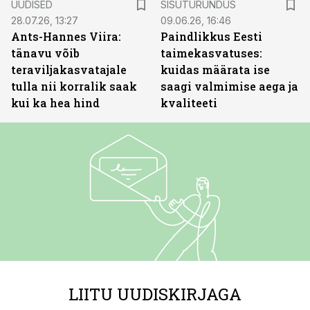
UUDISED
SISUTURUNDUS
28.07.26, 13:27
09.06.26, 16:46
Ants-Hannes Viira:
Paindlikkus Eesti
tänavu võib
taimekasvatuses:
teraviljakasvatajale
kuidas määrata ise
tulla nii korralik saak
saagi valmimise aega ja
kui ka hea hind
kvaliteeti
LIITU UUDISKIRJAGA