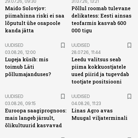
29.07.26, 09:30
31.07.26, 13:21
Maido Solovjov:
Põllul roomab tulevane
piimahinna riski ei saa
delikatess: Eesti ainsas
lõputult ühe osapoole
teofarmis kasvab 600
kanda jätta
000 tigu
UUDISED
UUDISED
03.08.26, 12:00
28.07.26, 11:44
Lugeja küsib: mis
Leedu valitsus seab
toimub Läti
piima kokkuostjatele
põllumajanduses?
uued piirid ja tugevdab
tootjate positsiooni
UUDISED
UUDISED
03.08.26, 09:15
04.08.26, 11:23
Euroopa saagiprognoos:
Linas Agro avas
mais langeb järsult,
Muugal viljaterminali
õlikultuurid kasvavad
ST