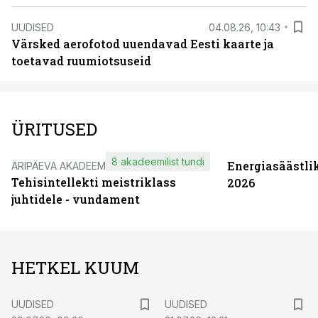
UUDISED
04.08.26, 10:43
Värsked aerofotod uuendavad Eesti kaarte ja
toetavad ruumiotsuseid
ÜRITUSED
8 akadeemilist tundi
Energiasäästli
ÄRIPÄEVA AKADEEMIA
Tehisintellekti meistriklass
2026
juhtidele - vundament
HETKEL KUUM
UUDISED
UUDISED