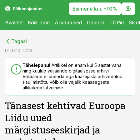
Esimene kuu -70%
Avaleht
Kõik lood
Arvamused
Galeriid
TOPid
Sisu
cebook
cebook
Tagasi
Twitter)
Twitter)
01.07.10, 12:18
kedIn
kedIn
Tähelepanu!
Artikkel on enam kui 5 aastat vana
ning kuulub väljaande digitaalsesse arhiivi.
ail
ail
Väljaanne ei uuenda ega kaasajasta arhiveeritud
sisu, mistõttu võib olla vajalik kaasaegsete
k
k
allikatega tutvumine
Tänasest kehtivad Euroopa
Liidu uued
märgistuseeskirjad ja