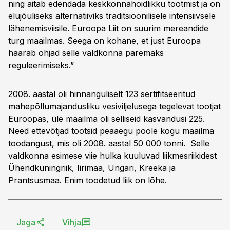
ning aitab edendada keskkonnahoidlikku tootmist ja on
elujõuliseks alternatiiviks traditsioonilisele intensiivsele
lähenemisviisile. Euroopa Liit on suurim mereandide
turg maailmas. Seega on kohane, et just Euroopa
haarab ohjad selle valdkonna paremaks
reguleerimiseks.”
2008. aastal oli hinnanguliselt 123 sertifitseeritud
mahepõllumajandusliku vesiviljelusega tegelevat tootjat
Euroopas, üle maailma oli selliseid kasvandusi 225.
Need ettevõtjad tootsid peaaegu poole kogu maailma
toodangust, mis oli 2008. aastal 50 000 tonni. Selle
valdkonna esimese viie hulka kuuluvad liikmesriikidest
Ühendkuningriik, Iirimaa, Ungari, Kreeka ja
Prantsusmaa. Enim toodetud liik on lõhe.
Jaga
Vihja