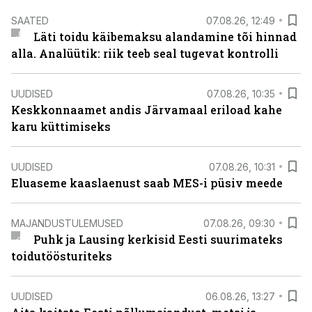
SAATED
07.08.26, 12:49
Läti toidu käibemaksu alandamine tõi hinnad
alla. Analüütik: riik teeb seal tugevat kontrolli
UUDISED
07.08.26, 10:35
Keskkonnaamet andis Järvamaal eriload kahe
karu küttimiseks
UUDISED
07.08.26, 10:31
Eluaseme kaaslaenust saab MES-i püsiv meede
MAJANDUSTULEMUSED
07.08.26, 09:30
Puhk ja Lausing kerkisid Eesti suurimateks
toidutöösturiteks
UUDISED
06.08.26, 13:27