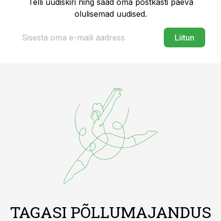
Telli uudiskiri ning saad oma postkasti päeva
olulisemad uudised.
Liitun
TAGASI PÕLLUMAJANDUS