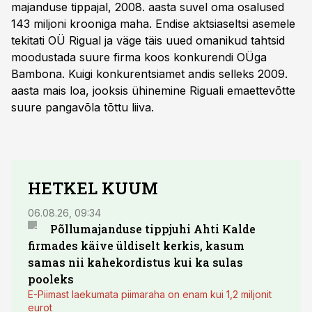
majanduse tippajal, 2008. aasta suvel oma osalused
143 miljoni krooniga maha. Endise aktsiaseltsi asemele
tekitati OÜ Rigual ja väge täis uued omanikud tahtsid
moodustada suure firma koos konkurendi OÜga
Bambona. Kuigi konkurentsiamet andis selleks 2009.
aasta mais loa, jooksis ühinemine Riguali emaettevõtte
suure pangavõla tõttu liiva.
HETKEL KUUM
06.08.26, 09:34
03.08.
Põllumajanduse tippjuhi Ahti Kalde
Luge
firmades käive üldiselt kerkis, kasum
põll
samas nii kahekordistus kui ka sulas
pooleks
E-Piimast laekumata piimaraha on enam kui 1,2 miljonit
eurot