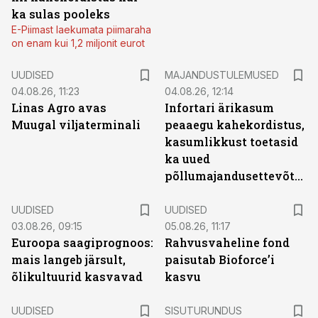
ka sulas pooleks
E-Piimast laekumata piimaraha
on enam kui 1,2 miljonit eurot
UUDISED
MAJANDUSTULEMUSED
04.08.26, 11:23
04.08.26, 12:14
Linas Agro avas
Infortari ärikasum
Muugal viljaterminali
peaaegu kahekordistus,
kasumlikkust toetasid
ka uued
põllumajandusettevõtted
UUDISED
UUDISED
03.08.26, 09:15
05.08.26, 11:17
Euroopa saagiprognoos:
Rahvusvaheline fond
mais langeb järsult,
paisutab Bioforce’i
õlikultuurid kasvavad
kasvu
ST
UUDISED
SISUTURUNDUS