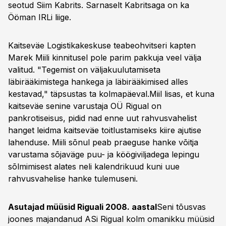
seotud Siim Kabrits. Sarnaselt Kabritsaga on ka
Ööman IRLi liige.
Kaitseväe Logistikakeskuse teabeohvitseri kapten
Marek Miili kinnitusel pole parim pakkuja veel välja
valitud. "Tegemist on väljakuulutamiseta
läbirääkimistega hankega ja läbirääkimised alles
kestavad," täpsustas ta kolmapäeval.Miil lisas, et kuna
kaitseväe senine varustaja OÜ Rigual on
pankrotiseisus, pidid nad enne uut rahvusvahelist
hanget leidma kaitseväe toitlustamiseks kiire ajutise
lahenduse. Miili sõnul peab praeguse hanke võitja
varustama sõjaväge puu- ja köögiviljadega lepingu
sõlmimisest alates neli kalendrikuud kuni uue
rahvusvahelise hanke tulemuseni.
Asutajad müüsid Riguali 2008. aastal
Seni tõusvas
joones majandanud ASi Rigual kolm omanikku müüsid