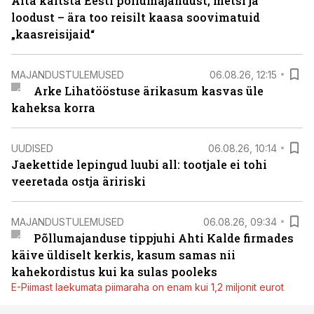
Aita kaitsta Eesti põllumajandust, metsi ja
loodust – ära too reisilt kaasa soovimatuid
„kaasreisijaid“
MAJANDUSTULEMUSED
06.08.26, 12:15
Arke Lihatööstuse ärikasum kasvas üle
kaheksa korra
UUDISED
06.08.26, 10:14
Jaekettide lepingud luubi all: tootjale ei tohi
veeretada ostja äririski
MAJANDUSTULEMUSED
06.08.26, 09:34
Põllumajanduse tippjuhi Ahti Kalde firmades
käive üldiselt kerkis, kasum samas nii
kahekordistus kui ka sulas pooleks
E-Piimast laekumata piimaraha on enam kui 1,2 miljonit eurot