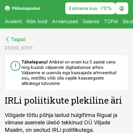
Esimene kuu -70%
Avaleht
Kõik lood
Arvamused
Galeriid
TOPid
Sisu
cebook
cebook
Tagasi
Twitter)
Twitter)
27.01.12, 07:07
kedIn
kedIn
Tähelepanu!
Artikkel on enam kui 5 aastat vana
ning kuulub väljaande digitaalsesse arhiivi.
ail
ail
Väljaanne ei uuenda ega kaasajasta arhiveeritud
sisu, mistõttu võib olla vajalik kaasaegsete
k
k
allikatega tutvumine
IRLi poliitikute plekiline äri
Võlgade tõttu põhja lastud hulgifirma Rigual ja
viimase asemele üleöö tekkinud OÜ Viljade
Maailm, on seotud IRLi poliitikutega.