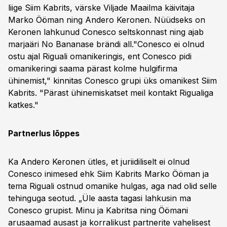
liige Siim Kabrits, värske Viljade Maailma käivitaja
Marko Ööman ning Andero Keronen. Nüüdseks on
Keronen lahkunud Conesco seltskonnast ning ajab
marjaäri No Bananase brändi all."Conesco ei olnud
ostu ajal Riguali omanikeringis, ent Conesco pidi
omanikeringi saama pärast kolme hulgifirma
ühinemist," kinnitas Conesco grupi üks omanikest Siim
Kabrits. "Pärast ühinemiskatset meil kontakt Rigualiga
katkes."
Partnerlus lõppes
Ka Andero Keronen ütles, et juriidiliselt ei olnud
Conesco inimesed ehk Siim Kabrits Marko Ööman ja
tema Riguali ostnud omanike hulgas, aga nad olid selle
tehinguga seotud. „Üle aasta tagasi lahkusin ma
Conesco grupist. Minu ja Kabritsa ning Öömani
arusaamad ausast ja korralikust partnerite vahelisest