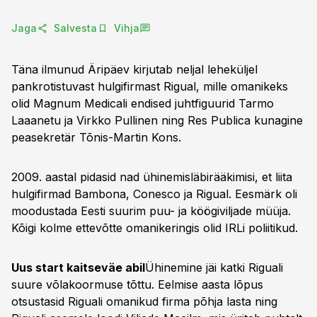
Jaga
Salvesta
Vihja
Täna ilmunud Äripäev kirjutab neljal leheküljel
pankrotistuvast hulgifirmast Rigual, mille omanikeks
olid Magnum Medicali endised juhtfiguurid Tarmo
Laaanetu ja Virkko Pullinen ning Res Publica kunagine
peasekretär Tõnis-Martin Kons.
2009. aastal pidasid nad ühinemisläbirääkimisi, et liita
hulgifirmad Bambona, Conesco ja Rigual. Eesmärk oli
moodustada Eesti suurim puu- ja köögiviljade müüja.
Kõigi kolme ettevõtte omanikeringis olid IRLi poliitikud.
Uus start kaitseväe abil
Ühinemine jäi katki Riguali
suure võlakoormuse tõttu. Eelmise aasta lõpus
otsustasid Riguali omanikud firma põhja lasta ning