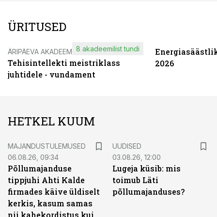
ÜRITUSED
8 akadeemilist tundi
Energiasäästli
ÄRIPÄEVA AKADEEMIA
Tehisintellekti meistriklass
2026
juhtidele - vundament
HETKEL KUUM
MAJANDUSTULEMUSED
UUDISED
06.08.26, 09:34
03.08.26, 12:00
Põllumajanduse
Lugeja küsib: mis
tippjuhi Ahti Kalde
toimub Läti
firmades käive üldiselt
põllumajanduses?
kerkis, kasum samas
nii kahekordistus kui