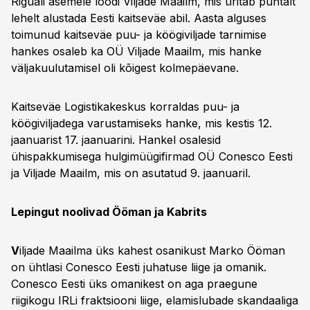
Riguali asemele loodi Viljade Maailm, mis üritab puhtalt
lehelt alustada Eesti kaitseväe abil. Aasta alguses
toimunud kaitseväe puu- ja köögiviljade tarnimise
hankes osaleb ka OÜ Viljade Maailm, mis hanke
väljakuulutamisel oli kõigest kolmepäevane.
Kaitseväe Logistikakeskus korraldas puu- ja
köögiviljadega varustamiseks hanke, mis kestis 12.
jaanuarist 17. jaanuarini. Hankel osalesid
ühispakkumisega hulgimüügifirmad OÜ Conesco Eesti
ja Viljade Maailm, mis on asutatud 9. jaanuaril.
Lepingut noolivad Ööman ja Kabrits
V
iljade Maailma üks kahest osanikust Marko Ööman
on ühtlasi Conesco Eesti juhatuse liige ja omanik.
Conesco Eesti üks omanikest on aga praegune
riigikogu IRLi fraktsiooni liige, elamislubade skandaaliga