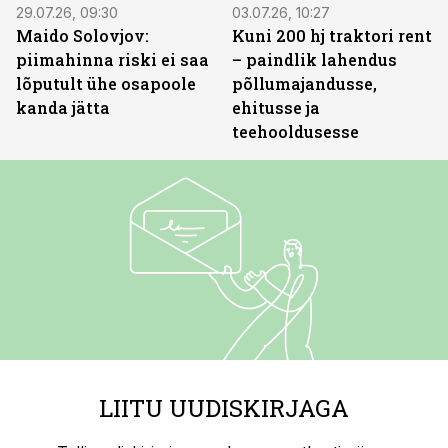
29.07.26, 09:30
03.07.26, 10:27
Maido Solovjov:
Kuni 200 hj traktori rent
piimahinna riski ei saa
– paindlik lahendus
lõputult ühe osapoole
põllumajandusse,
kanda jätta
ehitusse ja
teehooldusesse
LIITU UUDISKIRJAGA