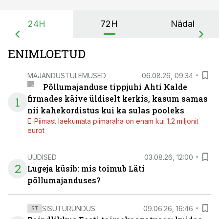
24H
72H
Nädal
ENIMLOETUD
MAJANDUSTULEMUSED
06.08.26, 09:34
Põllumajanduse tippjuhi Ahti Kalde
firmades käive üldiselt kerkis, kasum samas
1
nii kahekordistus kui ka sulas pooleks
E-Piimast laekumata piimaraha on enam kui 1,2 miljonit
eurot
UUDISED
03.08.26, 12:00
2
Lugeja küsib: mis toimub Läti
põllumajanduses?
SISUTURUNDUS
09.06.26, 16:46
ST