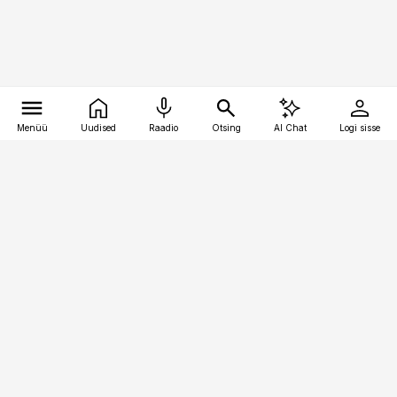
Menüü
Uudised
Raadio
Otsing
AI Chat
Logi sisse
Vana-Lõuna 39/1, 19094 Tallinn
(+372) 667 0111
pollumajandus@pollumajandus.ee
Telli
Reklaam
Firmast
Sisu kasutamisõigused
Ajakirjaniku