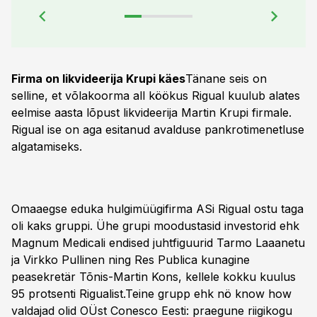
Firma on likvideerija Krupi käes
Tänane seis on
selline, et võlakoorma all köökus Rigual kuulub alates
eelmise aasta lõpust likvideerija Martin Krupi firmale.
Rigual ise on aga esitanud avalduse pankrotimenetluse
algatamiseks.
Omaaegse eduka hulgimüügifirma ASi Rigual ostu taga
oli kaks gruppi. Ühe grupi moodustasid investorid ehk
Magnum Medicali endised juhtfiguurid Tarmo Laaanetu
ja Virkko Pullinen ning Res Publica kunagine
peasekretär Tõnis-Martin Kons, kellele kokku kuulus
95 protsenti Rigualist.Teine grupp ehk nö know how
valdajad olid OÜst Conesco Eesti: praegune riigikogu