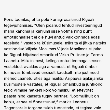
Kons toonitas, et ta pole kunagi osalenud Riguali
tegevjuhtimises. "Olen pidanud tehtud investeeringud
maha kandma ja kahjumi sisse võtma ning puht
emotsionaalselt ei ole huvi antud valdkonnaga edasi
tegeleda," vastab ta küsimusele, miks ta ei jätka näiteks
vastloodud Viljade Maailmas.Viljade Maailmas ei jätka
ka Riguali hiljutised omanikud Virko Pullinen ja Tarmo
Laanetu. Mitu inimest, kellega antud teemaga seoses
vesteldud, avaldas aga arvamust, et Riguali ümber
toimuvas tõmbavad endiselt kaudselt niite just need
mehed.Laanetu ütles aga mailitsi Äripäeva ajakirjanike
küsimustele vastates, et Riguali omanikud ja juhtkond
tegid viimase hetkeni kõik võimaliku, et ettevõtet
päästa ning kaasata tugev partner. “Loomulikult on
kahju, et see ei õnnestunud,” märkis Laanetu.
Tagantjärele targana tuleb tunnistada, et tegime vale