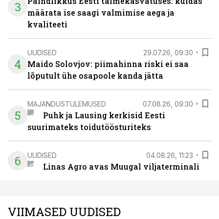
Paindlikkus Eesti taimekasvatuses: kuidas
3
määrata ise saagi valmimise aega ja
kvaliteeti
UUDISED
29.07.26, 09:30
4
Maido Solovjov: piimahinna riski ei saa
lõputult ühe osapoole kanda jätta
MAJANDUSTULEMUSED
07.08.26, 09:30
5
Puhk ja Lausing kerkisid Eesti
suurimateks toidutöösturiteks
UUDISED
04.08.26, 11:23
6
Linas Agro avas Muugal viljaterminali
VIIMASED UUDISED