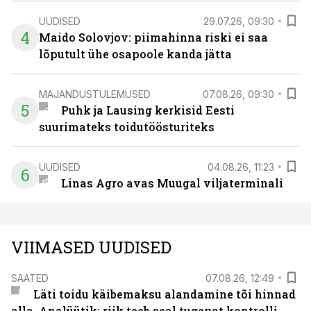
UUDISED
29.07.26, 09:30
4
Maido Solovjov: piimahinna riski ei saa
lõputult ühe osapoole kanda jätta
MAJANDUSTULEMUSED
07.08.26, 09:30
5
Puhk ja Lausing kerkisid Eesti
suurimateks toidutöösturiteks
UUDISED
04.08.26, 11:23
6
Linas Agro avas Muugal viljaterminali
VIIMASED UUDISED
SAATED
07.08.26, 12:49
Läti toidu käibemaksu alandamine tõi hinnad
alla. Analüütik: riik teeb seal tugevat kontrolli