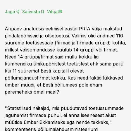
Jaga
Salvesta
Vihja
Äripäev analüüsis eelmisel aastal PRIA välja makstud
pindalapõhiseid ja otsetoetusi. Valimis olid andmed 110
suurema toetusesaaja (firmad ja firmade grupid) kohta,
millest välisomandusse kuulub 14 gruppi või firmat.
Need 14 gruppi/firmat said mullu kokku ligi
kümnendiku ühikupõhistest toetustest ehk sama palju
kui 11 suuremat Eesti kapitalil olevat
põllumajandusfirmat kokku. Kas need faktid lükkavad
ümber müüdi, et Eesti põllumees pole enam
peremeheks omal maal?
"Statistilised näitajad, mis puudutavad toetussummade
jagunemist firmade puhul, ei anna iseenesest alust
müütide ümberlükkamiseks ega nende tekkeks,"
kommenteeris põllumajandusministeeriumi