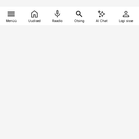
Menüü
Uudised
Raadio
Otsing
AI Chat
Logi sisse
Vana-Lõuna 39/1, 19094 Tallinn
(+372) 667 0111
pollumajandus@pollumajandus.ee
Telli
Reklaam
Firmast
Sisu kasutamisõigused
Ajakirjaniku
eetikakoodeks
Üldtingimused
Privaatsustingimused
Küpsiste poliitika
KKK
Eesti Meediaettevõtete
Eelistuste haldamine