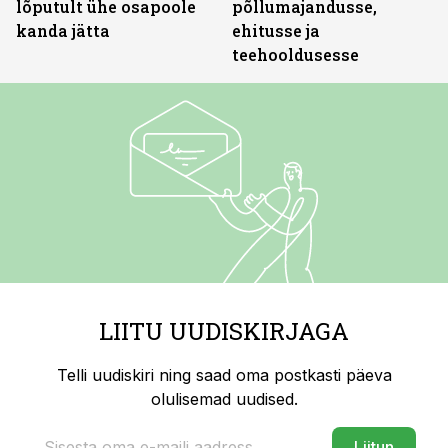
lõputult ühe osapoole
põllumajandusse,
kanda jätta
ehitusse ja
teehooldusesse
LIITU UUDISKIRJAGA
Telli uudiskiri ning saad oma postkasti päeva
olulisemad uudised.
Liitun