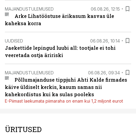
MAJANDUSTULEMUSED
06.08.26, 12:15
Arke Lihatööstuse ärikasum kasvas üle
kaheksa korra
UUDISED
06.08.26, 10:14
Jaekettide lepingud luubi all: tootjale ei tohi
veeretada ostja äririski
MAJANDUSTULEMUSED
06.08.26, 09:34
Põllumajanduse tippjuhi Ahti Kalde firmades
käive üldiselt kerkis, kasum samas nii
kahekordistus kui ka sulas pooleks
E-Piimast laekumata piimaraha on enam kui 1,2 miljonit eurot
ÜRITUSED