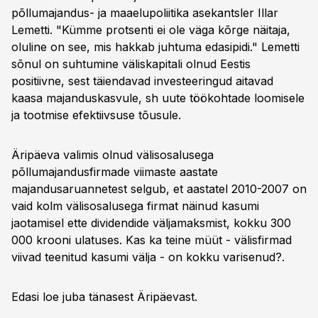
põllumajandus- ja maaelupoliitika asekantsler Illar
Lemetti. "Kümme protsenti ei ole väga kõrge näitaja,
oluline on see, mis hakkab juhtuma edasipidi." Lemetti
sõnul on suhtumine väliskapitali olnud Eestis
positiivne, sest täiendavad investeeringud aitavad
kaasa majanduskasvule, sh uute töökohtade loomisele
ja tootmise efektiivsuse tõusule.
Äripäeva valimis olnud välisosalusega
põllumajandusfirmade viimaste aastate
majandusaruannetest selgub, et aastatel 2010-2007 on
vaid kolm välisosalusega firmat näinud kasumi
jaotamisel ette dividendide väljamaksmist, kokku 300
000 krooni ulatuses. Kas ka teine müüt - välisfirmad
viivad teenitud kasumi välja - on kokku varisenud?.
Edasi loe juba tänasest Äripäevast.