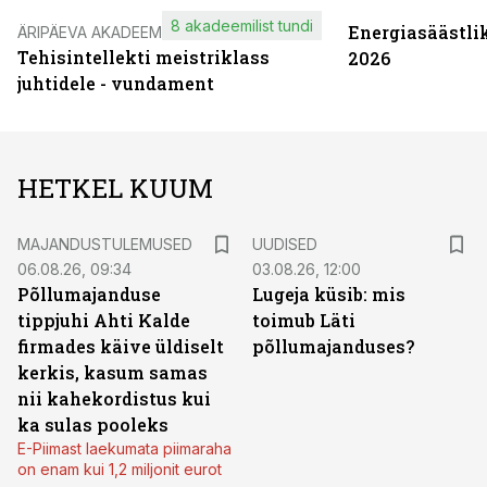
8 akadeemilist tundi
Energiasäästli
ÄRIPÄEVA AKADEEMIA
Tehisintellekti meistriklass
2026
juhtidele - vundament
HETKEL KUUM
MAJANDUSTULEMUSED
UUDISED
06.08.26, 09:34
03.08.26, 12:00
Põllumajanduse
Lugeja küsib: mis
tippjuhi Ahti Kalde
toimub Läti
firmades käive üldiselt
põllumajanduses?
kerkis, kasum samas
nii kahekordistus kui
ka sulas pooleks
E-Piimast laekumata piimaraha
on enam kui 1,2 miljonit eurot