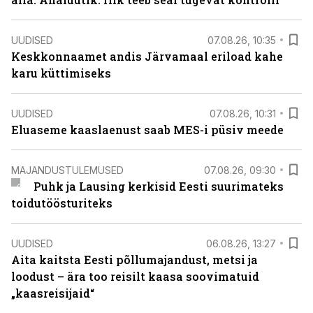
UUDISED
07.08.26, 10:35
Keskkonnaamet andis Järvamaal eriload kahe
karu küttimiseks
UUDISED
07.08.26, 10:31
Eluaseme kaaslaenust saab MES-i püsiv meede
MAJANDUSTULEMUSED
07.08.26, 09:30
Puhk ja Lausing kerkisid Eesti suurimateks
toidutöösturiteks
UUDISED
06.08.26, 13:27
Aita kaitsta Eesti põllumajandust, metsi ja
loodust – ära too reisilt kaasa soovimatuid
„kaasreisijaid“