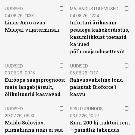
UUDISED
MAJANDUSTULEMUSED
04.08.26, 11:23
04.08.26, 12:14
Linas Agro avas
Infortari ärikasum
Muugal viljaterminali
peaaegu kahekordistus,
kasumlikkust toetasid
ka uued
põllumajandusettevõtted
UUDISED
UUDISED
03.08.26, 09:15
05.08.26, 11:17
Euroopa saagiprognoos:
Rahvusvaheline fond
mais langeb järsult,
paisutab Bioforce’i
õlikultuurid kasvavad
kasvu
ST
UUDISED
SISUTURUNDUS
29.07.26, 09:30
03.07.26, 10:27
Maido Solovjov:
Kuni 200 hj traktori rent
piimahinna riski ei saa
– paindlik lahendus