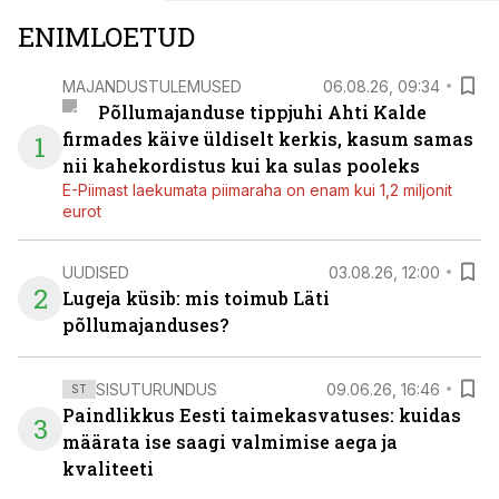
ENIMLOETUD
MAJANDUSTULEMUSED
06.08.26, 09:34
Põllumajanduse tippjuhi Ahti Kalde
firmades käive üldiselt kerkis, kasum samas
1
nii kahekordistus kui ka sulas pooleks
E-Piimast laekumata piimaraha on enam kui 1,2 miljonit
eurot
UUDISED
03.08.26, 12:00
2
Lugeja küsib: mis toimub Läti
põllumajanduses?
SISUTURUNDUS
09.06.26, 16:46
ST
Paindlikkus Eesti taimekasvatuses: kuidas
3
määrata ise saagi valmimise aega ja
kvaliteeti