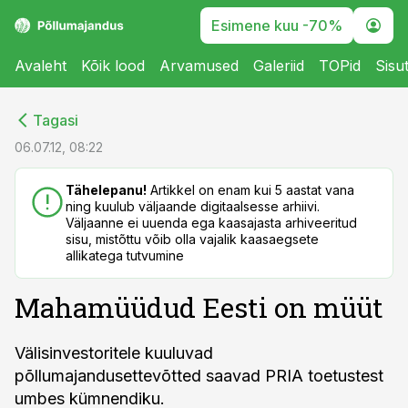
Esimene kuu -70%
Avaleht
Kõik lood
Arvamused
Galeriid
TOPid
Sisu
cebook
cebook
Tagasi
Twitter)
Twitter)
06.07.12, 08:22
kedIn
kedIn
Tähelepanu!
Artikkel on enam kui 5 aastat vana
ning kuulub väljaande digitaalsesse arhiivi.
ail
ail
Väljaanne ei uuenda ega kaasajasta arhiveeritud
sisu, mistõttu võib olla vajalik kaasaegsete
k
k
allikatega tutvumine
Mahamüüdud Eesti on müüt
Välisinvestoritele kuuluvad
põllumajandusettevõtted saavad PRIA toetustest
umbes kümnendiku.