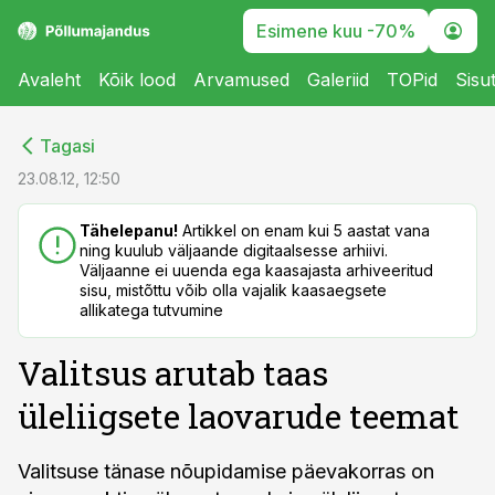
Esimene kuu -70%
Avaleht
Kõik lood
Arvamused
Galeriid
TOPid
Sisu
cebook
cebook
Tagasi
Twitter)
Twitter)
23.08.12, 12:50
kedIn
kedIn
Tähelepanu!
Artikkel on enam kui 5 aastat vana
ning kuulub väljaande digitaalsesse arhiivi.
ail
ail
Väljaanne ei uuenda ega kaasajasta arhiveeritud
sisu, mistõttu võib olla vajalik kaasaegsete
k
k
allikatega tutvumine
Valitsus arutab taas
üleliigsete laovarude teemat
Valitsuse tänase nõupidamise päevakorras on