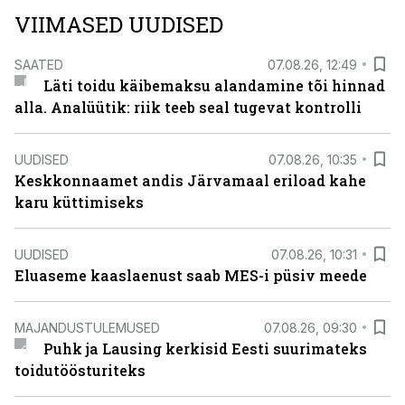
VIIMASED UUDISED
SAATED
07.08.26, 12:49
Läti toidu käibemaksu alandamine tõi hinnad
alla. Analüütik: riik teeb seal tugevat kontrolli
UUDISED
07.08.26, 10:35
Keskkonnaamet andis Järvamaal eriload kahe
karu küttimiseks
UUDISED
07.08.26, 10:31
Eluaseme kaaslaenust saab MES-i püsiv meede
MAJANDUSTULEMUSED
07.08.26, 09:30
Puhk ja Lausing kerkisid Eesti suurimateks
toidutöösturiteks