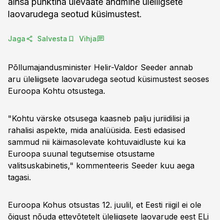
ainsa punktina ülevaate andmine üleliigsete
laovarudega seotud küsimustest.
Jaga
Salvesta
Vihja
Põllumajandusminister Helir-Valdor Seeder annab
aru üleliigsete laovarudega seotud küsimustest seoses
Euroopa Kohtu otsustega.
"Kohtu värske otsusega kaasneb palju juriidilisi ja
rahalisi aspekte, mida analüüsida. Eesti edasised
sammud nii käimasolevate kohtuvaidluste kui ka
Euroopa suunal tegutsemise otsustame
valitsuskabinetis," kommenteeris Seeder kuu aega
tagasi.
Euroopa Kohus otsustas 12. juulil, et Eesti riigil ei ole
õigust nõuda ettevõtetelt üleliigsete laovarude eest ELi