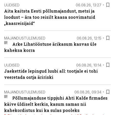
UUDISED
06.08.26, 13:27
Aita kaitsta Eesti põllumajandust, metsi ja
loodust – ära too reisilt kaasa soovimatuid
„kaasreisijaid“
MAJANDUSTULEMUSED
06.08.26, 12:15
Arke Lihatööstuse ärikasum kasvas üle
kaheksa korra
UUDISED
06.08.26, 10:14
Jaekettide lepingud luubi all: tootjale ei tohi
veeretada ostja äririski
MAJANDUSTULEMUSED
06.08.26, 09:34
Põllumajanduse tippjuhi Ahti Kalde firmades
käive üldiselt kerkis, kasum samas nii
kahekordistus kui ka sulas pooleks