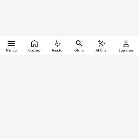
Menüü
Uudised
Raadio
Otsing
AI Chat
Logi sisse
Vana-Lõuna 39/1, 19094 Tallinn
(+372) 667 0111
pollumajandus@pollumajandus.ee
Telli
Reklaam
Firmast
Sisu kasutamisõigused
Ajakirjaniku