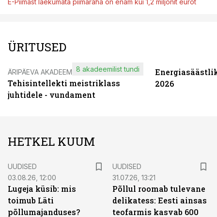
E-Piimast laekumata piimaraha on enam kui 1,2 miljonit eurot
ÜRITUSED
8 akadeemilist tundi
Energiasäästli
ÄRIPÄEVA AKADEEMIA
Tehisintellekti meistriklass
2026
juhtidele - vundament
HETKEL KUUM
UUDISED
UUDISED
03.08.26, 12:00
31.07.26, 13:21
Lugeja küsib: mis
Põllul roomab tulevane
toimub Läti
delikatess: Eesti ainsas
põllumajanduses?
teofarmis kasvab 600