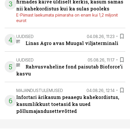
firmades käive üldiselt kerkis, kasum samas
3
nii kahekordistus kui ka sulas pooleks
E-Piimast laekumata piimaraha on enam kui 1,2 miljonit
eurot
UUDISED
04.08.26, 11:23
4
Linas Agro avas Muugal viljaterminali
UUDISED
05.08.26, 11:17
5
Rahvusvaheline fond paisutab Bioforce’i
kasvu
MAJANDUSTULEMUSED
04.08.26, 12:14
Infortari ärikasum peaaegu kahekordistus,
6
kasumlikkust toetasid ka uued
põllumajandusettevõtted