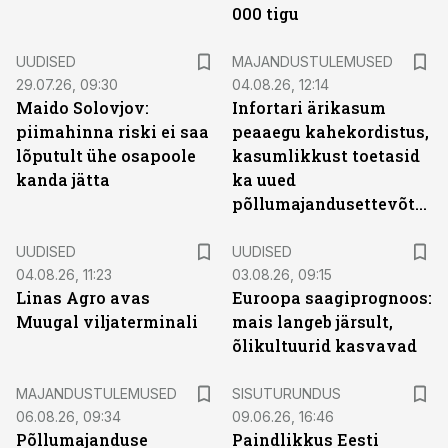
000 tigu
UUDISED
MAJANDUSTULEMUSED
29.07.26, 09:30
04.08.26, 12:14
Maido Solovjov:
Infortari ärikasum
piimahinna riski ei saa
peaaegu kahekordistus,
lõputult ühe osapoole
kasumlikkust toetasid
kanda jätta
ka uued
põllumajandusettevõtted
UUDISED
UUDISED
04.08.26, 11:23
03.08.26, 09:15
Linas Agro avas
Euroopa saagiprognoos:
Muugal viljaterminali
mais langeb järsult,
õlikultuurid kasvavad
ST
MAJANDUSTULEMUSED
SISUTURUNDUS
06.08.26, 09:34
09.06.26, 16:46
Põllumajanduse
Paindlikkus Eesti