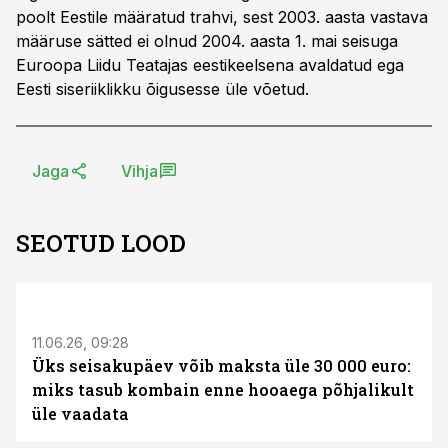
poolt Eestile määratud trahvi, sest 2003. aasta vastava
määruse sätted ei olnud 2004. aasta 1. mai seisuga
Euroopa Liidu Teatajas eestikeelsena avaldatud ega
Eesti siseriiklikku õigusesse üle võetud.
Jaga
Vihja
SEOTUD LOOD
ST
11.06.26, 09:28
Üks seisakupäev võib maksta üle 30 000 euro:
miks tasub kombain enne hooaega põhjalikult
üle vaadata