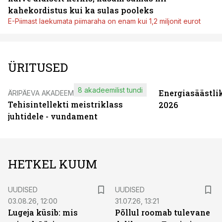
kahekordistus kui ka sulas pooleks
E-Piimast laekumata piimaraha on enam kui 1,2 miljonit eurot
ÜRITUSED
8 akadeemilist tundi
Energiasäästli
ÄRIPÄEVA AKADEEMIA
Tehisintellekti meistriklass
2026
juhtidele - vundament
HETKEL KUUM
UUDISED
UUDISED
03.08.26, 12:00
31.07.26, 13:21
Lugeja küsib: mis
Põllul roomab tulevane