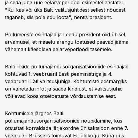
ja seda juba uue eelarveperioodi esimestel aastatel.
"Kui kas või üks Balti valitusjuhtidest sellest nõudest
taganeb, siis pole edu loota", nentis president.
Põllumeeste esindajad ja Leedu president olid ühisel
arvamusel, et maaelu arengu toetused peavad jääma
vähemalt käesoleva eelarveperioodi tasemele.
Balti riikide põllumajandusorganisatsioonide esindajad
kohtuvad 1. veebruaril Eesti peaministriga ja 4.
veebruaril Läti valitsusjuhiga. Kohtumiste eesmärgiks
on vahetada infot ja saada kindlust, et valitsusjuhid
võitlevad koos otsetoetuste võrdsustamise eest.
Kohtumisele järgnes Balti
põllumajandusorganisatsioonide nõupidamine, kus
otsustati korraldada järjekordne ühisaktsioon enne 7.
veebruari Brüsselis toimuvat EL üldkogu. Kuna uus