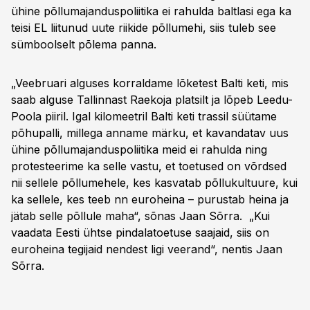
ühine põllumajanduspoliitika ei rahulda baltlasi ega ka
teisi EL liitunud uute riikide põllumehi, siis tuleb see
sümboolselt põlema panna.
„Veebruari alguses korraldame lõketest Balti keti, mis
saab alguse Tallinnast Raekoja platsilt ja lõpeb Leedu-
Poola piiril. Igal kilomeetril Balti keti trassil süütame
põhupalli, millega anname märku, et kavandatav uus
ühine põllumajanduspoliitika meid ei rahulda ning
protesteerime ka selle vastu, et toetused on võrdsed
nii sellele põllumehele, kes kasvatab põllukultuure, kui
ka sellele, kes teeb nn euroheina – purustab heina ja
jätab selle põllule maha“, sõnas Jaan Sõrra. „Kui
vaadata Eesti ühtse pindalatoetuse saajaid, siis on
euroheina tegijaid nendest ligi veerand“, nentis Jaan
Sõrra.