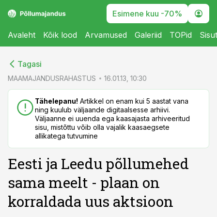
Esimene kuu -70%
Avaleht
Kõik lood
Arvamused
Galeriid
TOPid
Sisu
cebook
cebook
Tagasi
Twitter)
Twitter)
MAAMAJANDUSRAHASTUS
16.01.13, 10:30
kedIn
kedIn
Tähelepanu!
Artikkel on enam kui 5 aastat vana
ning kuulub väljaande digitaalsesse arhiivi.
ail
ail
Väljaanne ei uuenda ega kaasajasta arhiveeritud
sisu, mistõttu võib olla vajalik kaasaegsete
k
k
allikatega tutvumine
Eesti ja Leedu põllumehed
sama meelt - plaan on
korraldada uus aktsioon