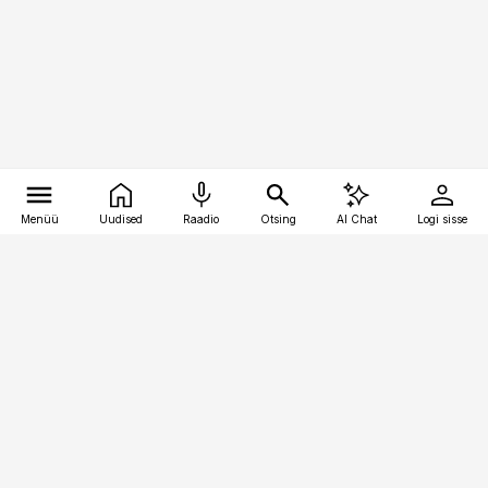
Menüü
Uudised
Raadio
Otsing
AI Chat
Logi sisse
Vana-Lõuna 39/1, 19094 Tallinn
(+372) 667 0111
pollumajandus@pollumajandus.ee
Telli
Reklaam
Firmast