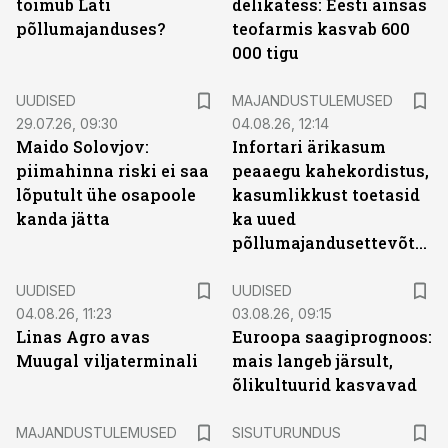
toimub Läti
delikatess: Eesti ainsas
põllumajanduses?
teofarmis kasvab 600
000 tigu
UUDISED
MAJANDUSTULEMUSED
29.07.26, 09:30
04.08.26, 12:14
Maido Solovjov:
Infortari ärikasum
piimahinna riski ei saa
peaaegu kahekordistus,
lõputult ühe osapoole
kasumlikkust toetasid
kanda jätta
ka uued
põllumajandusettevõtted
UUDISED
UUDISED
04.08.26, 11:23
03.08.26, 09:15
Linas Agro avas
Euroopa saagiprognoos:
Muugal viljaterminali
mais langeb järsult,
õlikultuurid kasvavad
ST
MAJANDUSTULEMUSED
SISUTURUNDUS