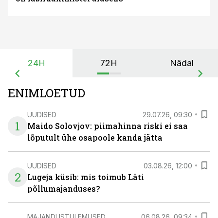
24H
72H
Nädal
ENIMLOETUD
UUDISED
29.07.26, 09:30
1
Maido Solovjov: piimahinna riski ei saa
lõputult ühe osapoole kanda jätta
UUDISED
03.08.26, 12:00
2
Lugeja küsib: mis toimub Läti
põllumajanduses?
MAJANDUSTULEMUSED
06.08.26, 09:34