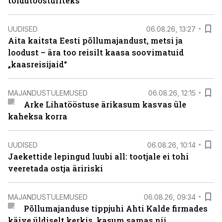
toidutöösturiteks
UUDISED
06.08.26, 13:27
Aita kaitsta Eesti põllumajandust, metsi ja
loodust – ära too reisilt kaasa soovimatuid
„kaasreisijaid“
MAJANDUSTULEMUSED
06.08.26, 12:15
Arke Lihatööstuse ärikasum kasvas üle
kaheksa korra
UUDISED
06.08.26, 10:14
Jaekettide lepingud luubi all: tootjale ei tohi
veeretada ostja äririski
MAJANDUSTULEMUSED
06.08.26, 09:34
Põllumajanduse tippjuhi Ahti Kalde firmades
käive üldiselt kerkis, kasum samas nii