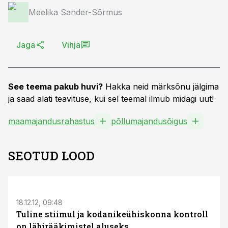
Meelika Sander-Sõrmus
Jaga
Vihja
See teema pakub huvi?
Hakka neid märksõnu jälgima
ja saad alati teavituse, kui sel teemal ilmub midagi uut!
maamajandusrahastus
põllumajandusõigus
SEOTUD LOOD
S
18.12.12, 09:48
Tuline stiimul ja kodanikeühiskonna kontroll
on läbirääkimistel aluseks