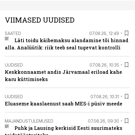
VIIMASED UUDISED
SAATED
07.08.26, 12:49
Läti toidu käibemaksu alandamine tõi hinnad
alla. Analüütik: riik teeb seal tugevat kontrolli
UUDISED
07.08.26, 10:35
Keskkonnaamet andis Järvamaal eriload kahe
karu küttimiseks
UUDISED
07.08.26, 10:31
Eluaseme kaaslaenust saab MES-i püsiv meede
MAJANDUSTULEMUSED
07.08.26, 09:30
Puhk ja Lausing kerkisid Eesti suurimateks