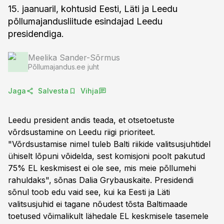
15. jaanuaril, kohtusid Eesti, Läti ja Leedu
põllumajandusliitude esindajad Leedu
presidendiga.
Meelika Sander-Sõrmus
Põllumajandus.ee juht
Jaga
Salvesta
Vihja
Leedu president andis teada, et otsetoetuste
võrdsustamine on Leedu riigi prioriteet.
"Võrdsustamise nimel tuleb Balti riikide valitsusjuhtidel
ühiselt lõpuni võidelda, sest komisjoni poolt pakutud
75% EL keskmisest ei ole see, mis meie põllumehi
rahuldaks", sõnas Dalia Grybauskaite. Presidendi
sõnul toob edu vaid see, kui ka Eesti ja Läti
valitsusjuhid ei tagane nõudest tõsta Baltimaade
toetused võimalikult lähedale EL keskmisele tasemele