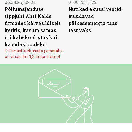
06.08.26, 09:34
01.06.26, 13:29
Põllumajanduse
Nutikad akusalvestid
tippjuhi Ahti Kalde
muudavad
firmades käive üldiselt
päikeseenergia taas
kerkis, kasum samas
tasuvaks
nii kahekordistus kui
ka sulas pooleks
E-Piimast laekumata piimaraha
on enam kui 1,2 miljonit eurot