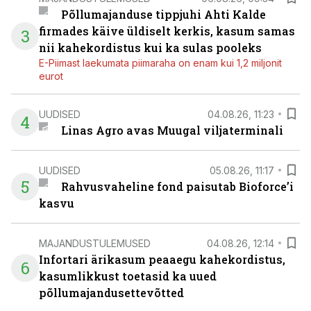
Põllumajanduse tippjuhi Ahti Kalde
firmades käive üldiselt kerkis, kasum samas
3
nii kahekordistus kui ka sulas pooleks
E-Piimast laekumata piimaraha on enam kui 1,2 miljonit
eurot
UUDISED
04.08.26, 11:23
4
Linas Agro avas Muugal viljaterminali
UUDISED
05.08.26, 11:17
5
Rahvusvaheline fond paisutab Bioforce’i
kasvu
MAJANDUSTULEMUSED
04.08.26, 12:14
Infortari ärikasum peaaegu kahekordistus,
6
kasumlikkust toetasid ka uued
põllumajandusettevõtted