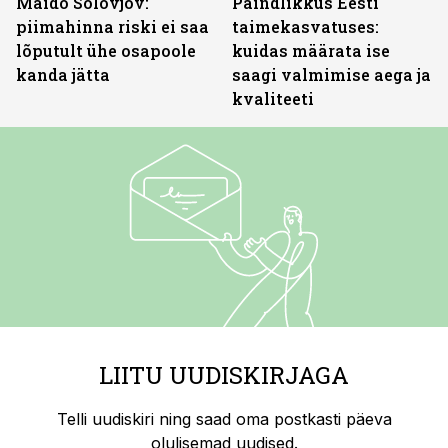
Maido Solovjov:
Paindlikkus Eesti
piimahinna riski ei saa
taimekasvatuses:
lõputult ühe osapoole
kuidas määrata ise
kanda jätta
saagi valmimise aega ja
kvaliteeti
LIITU UUDISKIRJAGA
Telli uudiskiri ning saad oma postkasti päeva
olulisemad uudised.