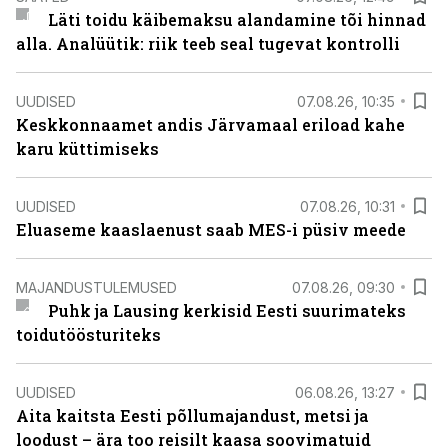
Läti toidu käibemaksu alandamine tõi hinnad
alla. Analüütik: riik teeb seal tugevat kontrolli
UUDISED
07.08.26, 10:35
Keskkonnaamet andis Järvamaal eriload kahe
karu küttimiseks
UUDISED
07.08.26, 10:31
Eluaseme kaaslaenust saab MES-i püsiv meede
MAJANDUSTULEMUSED
07.08.26, 09:30
Puhk ja Lausing kerkisid Eesti suurimateks
toidutöösturiteks
UUDISED
06.08.26, 13:27
Aita kaitsta Eesti põllumajandust, metsi ja
loodust – ära too reisilt kaasa soovimatuid