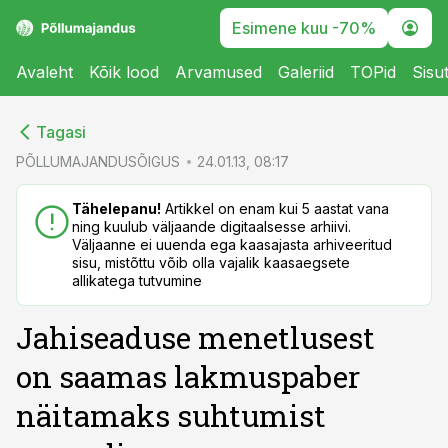
Esimene kuu -70%
Avaleht
Kõik lood
Arvamused
Galeriid
TOPid
Sisu
cebook
cebook
Tagasi
Twitter)
Twitter)
PÕLLUMAJANDUSÕIGUS
24.01.13, 08:17
kedIn
kedIn
Tähelepanu!
Artikkel on enam kui 5 aastat vana
ning kuulub väljaande digitaalsesse arhiivi.
ail
ail
Väljaanne ei uuenda ega kaasajasta arhiveeritud
sisu, mistõttu võib olla vajalik kaasaegsete
k
k
allikatega tutvumine
Jahiseaduse menetlusest
on saamas lakmuspaber
näitamaks suhtumist