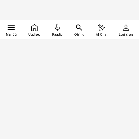
Menüü
Uudised
Raadio
Otsing
AI Chat
Logi sisse
Vana-Lõuna 39/1, 19094 Tallinn
(+372) 667 0111
pollumajandus@pollumajandus.ee
Telli
Reklaam
Firmast
Sisu kasutamisõigused
Ajakirjaniku
eetikakoodeks
Üldtingimused
Privaatsustingimused