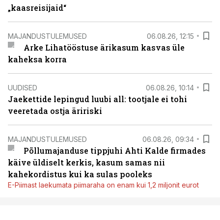
„kaasreisijaid“
MAJANDUSTULEMUSED
06.08.26, 12:15
Arke Lihatööstuse ärikasum kasvas üle
kaheksa korra
UUDISED
06.08.26, 10:14
Jaekettide lepingud luubi all: tootjale ei tohi
veeretada ostja äririski
MAJANDUSTULEMUSED
06.08.26, 09:34
Põllumajanduse tippjuhi Ahti Kalde firmades
käive üldiselt kerkis, kasum samas nii
kahekordistus kui ka sulas pooleks
E-Piimast laekumata piimaraha on enam kui 1,2 miljonit eurot