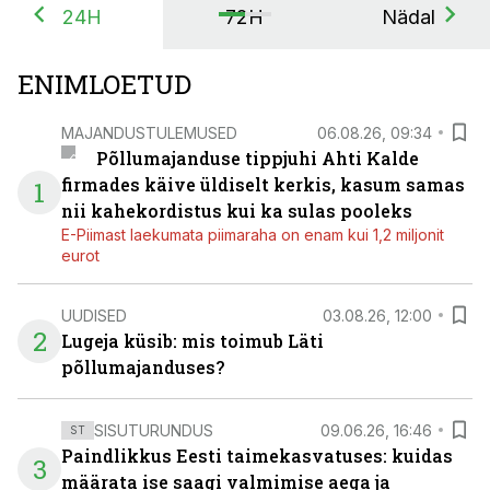
24H
72H
Nädal
ENIMLOETUD
MAJANDUSTULEMUSED
06.08.26, 09:34
Põllumajanduse tippjuhi Ahti Kalde
firmades käive üldiselt kerkis, kasum samas
1
nii kahekordistus kui ka sulas pooleks
E-Piimast laekumata piimaraha on enam kui 1,2 miljonit
eurot
UUDISED
03.08.26, 12:00
2
Lugeja küsib: mis toimub Läti
põllumajanduses?
SISUTURUNDUS
09.06.26, 16:46
ST
Paindlikkus Eesti taimekasvatuses: kuidas
3
määrata ise saagi valmimise aega ja