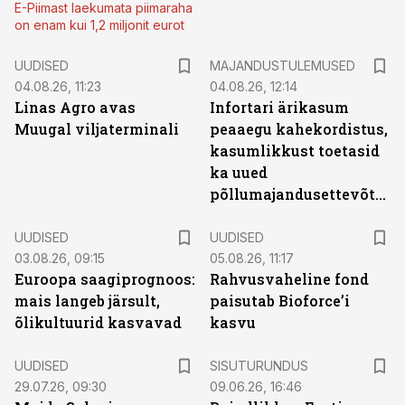
E-Piimast laekumata piimaraha
on enam kui 1,2 miljonit eurot
UUDISED
MAJANDUSTULEMUSED
04.08.26, 11:23
04.08.26, 12:14
Linas Agro avas
Infortari ärikasum
Muugal viljaterminali
peaaegu kahekordistus,
kasumlikkust toetasid
ka uued
põllumajandusettevõtted
UUDISED
UUDISED
03.08.26, 09:15
05.08.26, 11:17
Euroopa saagiprognoos:
Rahvusvaheline fond
mais langeb järsult,
paisutab Bioforce’i
õlikultuurid kasvavad
kasvu
ST
UUDISED
SISUTURUNDUS
29.07.26, 09:30
09.06.26, 16:46