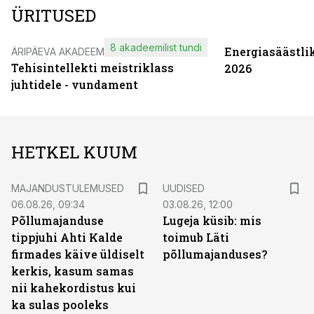
ÜRITUSED
8 akadeemilist tundi
Energiasäästli
ÄRIPÄEVA AKADEEMIA
Tehisintellekti meistriklass
2026
juhtidele - vundament
HETKEL KUUM
MAJANDUSTULEMUSED
UUDISED
06.08.26, 09:34
03.08.26, 12:00
Põllumajanduse
Lugeja küsib: mis
tippjuhi Ahti Kalde
toimub Läti
firmades käive üldiselt
põllumajanduses?
kerkis, kasum samas
nii kahekordistus kui
ka sulas pooleks