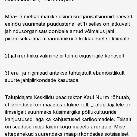
Maa- ja metsaomanike esindusorganisatsioonid näevad
eelnõu suurimate puudustena, et 1) selles on jätkuvalt
jahindusorganisatsioonidele antud võimalus jahi
pidamiseks ilma maaomanikuga kokkulepet sõlmimata,
2) jahirentniku valimine ei toimu õigusriigile kohaselt
3) era- ja riigimaad antakse tähtajatult ebamõistlikult
suurte jahipiirkondade kasutada.
Talupidajate Keskliidu peadirektor Kaul Nurm rõhutab,
et jahindusel on maaelus oluline roll. „Talupidajatele on
ilmselgelt suurimaks küsimärgiks põllukultuuride
kahjustused, aga ka kahjustused kariloomadele. Teisalt
on seaduse mõju laiem kogu maaelu arengule. Meie
ettepanekud suurendaks maapiirkondades sotsiaalset