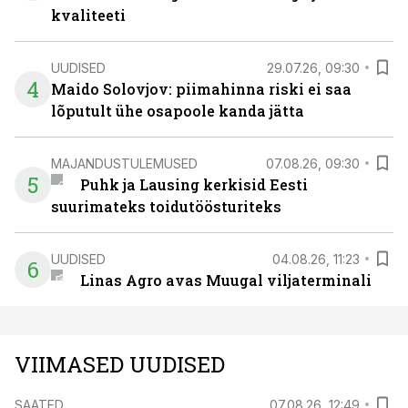
kvaliteeti
UUDISED
29.07.26, 09:30
4
Maido Solovjov: piimahinna riski ei saa
lõputult ühe osapoole kanda jätta
MAJANDUSTULEMUSED
07.08.26, 09:30
5
Puhk ja Lausing kerkisid Eesti
suurimateks toidutöösturiteks
UUDISED
04.08.26, 11:23
6
Linas Agro avas Muugal viljaterminali
VIIMASED UUDISED
SAATED
07.08.26, 12:49