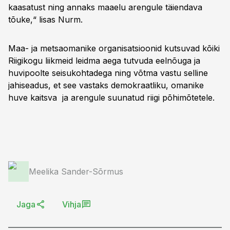
kaasatust ning annaks maaelu arengule täiendava
tõuke,“ lisas Nurm.
Maa- ja metsaomanike organisatsioonid kutsuvad kõiki
Riigikogu liikmeid leidma aega tutvuda eelnõuga ja
huvipoolte seisukohtadega ning võtma vastu selline
jahiseadus, et see vastaks demokraatliku, omanike
huve kaitsva ja arengule suunatud riigi põhimõtetele.
Meelika Sander-Sõrmus
Jaga
Vihja