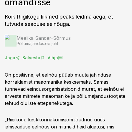
omandisse
Kõik Riigikogu liikmed peaks leidma aega, et
tutvuda seaduse eelnõuga.
Meelika Sander-Sõrmus
Põllumajandus.ee juht
Jaga
Salvesta
Vihja
On positiivne, et eelnõu püüab muuta jahinduse
korraldamist maaomanike kesksemaks. Samas
tunnevad esindusorganisatsioonid muret, et eelnõu ei
arvesta mitmete maaomanike ja põllumajandustootjate
tehtud oluliste ettepanekutega.
„Riigikogu keskkonnakomisjoni jõudnud uues
jahiseaduse eelnõus on mitmeid häid algatusi, mis