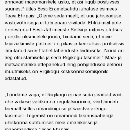
annavad maaomanikele usku, et asi liigub positiivses
suunas,“ ütles Eesti Erametsaliidu juhatuse esimees
Taavi Ehrpais. „Oleme seda meelt, et uue jahiseaduse
vastuvõtmisega ei tohi enam viivitada. Ehkki meil pole
õnnestunud Eesti Jahimeeste Seltsiga mitmes olulises
punktis üksmeelele jõuda, hindame seda, et meie
läbirääkimiste partner on pikas ja keerulises protsessis
ilmutanud siirast tahet lahenduste leidmiseks. Nüüd on
aeg otsustamiseks ja seda Riigikogu tasemel.“ Maa- ja
metsaomanike ettepanekud ning põhjendused eelnõu
muutmiseks on Riigikogu keskkonnakomisjonile
edastatud.
„Loodame väga, et Riigikogu ei näe seda seadust vaid
ühe väikese valdkonna regulatsioonina, vaid hindab
laiemalt selles omandiõiguse ja säästva arengu
küsimusi. Tegemist on omamoodi lakmuspaberiga
ühiskonna suhtumises meie omanikesse ja
maaomandisse,“ lisas Ehrpais.