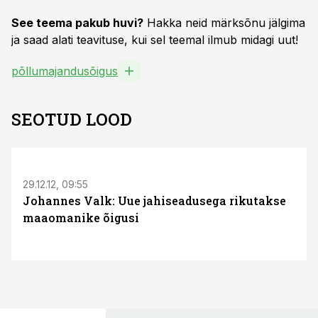
See teema pakub huvi?
Hakka neid märksõnu jälgima
ja saad alati teavituse, kui sel teemal ilmub midagi uut!
põllumajandusõigus
SEOTUD LOOD
S
29.12.12, 09:55
Johannes Valk: Uue jahiseadusega rikutakse
maaomanike õigusi