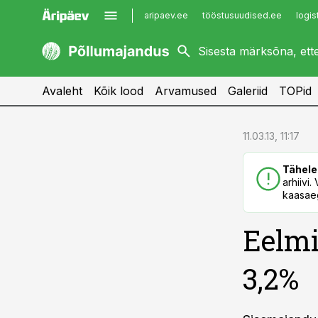
aripaev.ee
tööstusuudised.ee
logis
kaubandus.ee
imelineajalugu.ee
kinnisvarauudised.ee
imelineteadus.ee
Avaleht
Kõik lood
Arvamused
Galeriid
TOPid
cebook
cebook
11.03.13, 11:17
Twitter)
Twitter)
Tähele
kedIn
kedIn
arhiivi
kaasaeg
ail
ail
Eelmi
k
k
3,2%