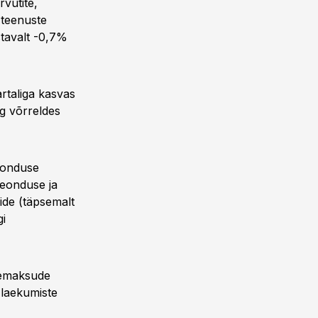
vutite,
 teenuste
stavalt -0,7%
artaliga kasvas
g võrreldes
laonduse
eonduse ja
ide (täpsemalt
i
temaksude
 laekumiste