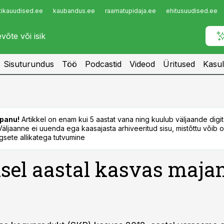
tikauudised.ee
kaubandus.ee
raamatupidaja.ee
ehitusuudised.ee
Infopank
Radar
Sisuturundus
Töö
Podcastid
Videod
Üritused
Kasul
panu!
Artikkel on enam kui 5 aastat vana ning kuulub väljaande digi
. Väljaanne ei uuenda ega kaasajasta arhiveeritud sisu, mistõttu võib ol
sete allikatega tutvumine
sel aastal kasvas maja