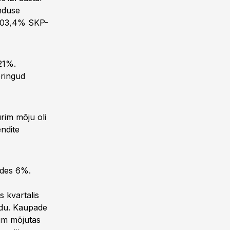
nduse
l 103,4% SKP-
21%.
eringud
rim mõju oli
endite
ades 6%.
s kvartalis
edu. Kaupade
nim mõjutas