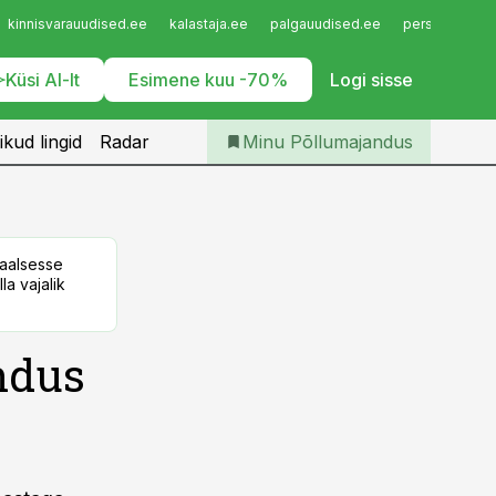
Iseteenindus
kinnisvarauudised.ee
kalastaja.ee
palgauudised.ee
personaliuudi
Telli Põllumajandus
Küsi AI-lt
Esimene kuu -70%
Logi sisse
ikud lingid
Radar
Minu Põllumajandus
taalsesse
la vajalik
ndus