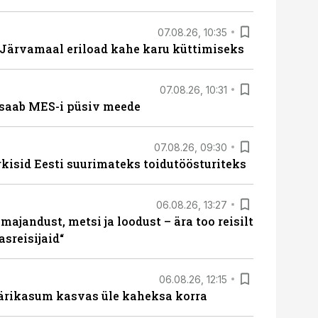
07.08.26, 10:35
ärvamaal eriload kahe karu küttimiseks
07.08.26, 10:31
saab MES-i püsiv meede
07.08.26, 09:30
rkisid Eesti suurimateks toidutöösturiteks
06.08.26, 13:27
majandust, metsi ja loodust – ära too reisilt
sreisijaid“
06.08.26, 12:15
ärikasum kasvas üle kaheksa korra