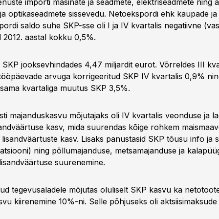
enuste importi masinate ja seadmete, elektriseadmete ning ar
 ja optikaseadmete sissevedu. Netoekspordi ehk kaupade ja
pordi saldo suhe SKP-sse oli I ja IV kvartalis negatiivne (va
d 2012. aastal kokku 0,5%.
li SKP jooksevhindades 4,47 miljardit eurot. Võrreldes III kv
 tööpäevade arvuga korrigeeritud SKP IV kvartalis 0,9% nin
 sama kvartaliga muutus SKP 3,5%.
ti majanduskasvu mõjutajaks oli IV kvartalis veonduse ja 
sandväärtuse kasv, mida suurendas kõige rohkem maismaav
 lisandväärtuste kasv. Lisaks panustasid SKP tõusu info ja s
tsiooni) ning põllumajanduse, metsamajanduse ja kalapüüg
lisandväärtuse suurenemine.
tud tegevusaladele mõjutas oluliselt SKP kasvu ka netotoo
svu kiirenemine 10%-ni. Selle põhjuseks oli aktsiisimaksude