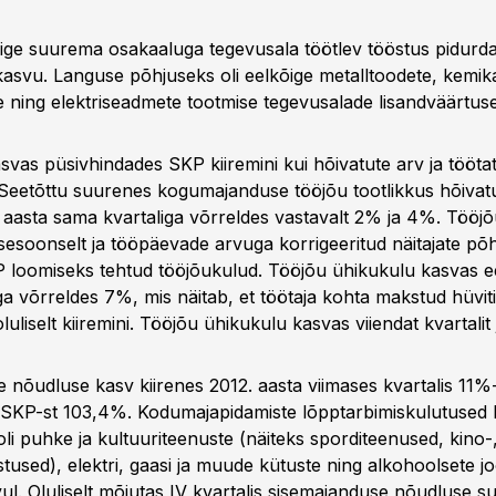
ge suurema osakaaluga tegevusala töötlev tööstus pidurdas
kasvu. Languse põhjuseks oli eelkõige metalltoodete, kemika
 ning elektriseadmete tootmise tegevusalade lisandväärtu
asvas püsivhindades SKP kiiremini kui hõivatute arv ja tööta
Seetõttu suurenes kogumajanduse tööjõu tootlikkus hõivatu
 aasta sama kvartaliga võrreldes vastavalt 2% ja 4%. Tööjõ
sesoonselt ja tööpäevade arvuga korrigeeritud näitajate põ
loomiseks tehtud tööjõukulud. Tööjõu ühikukulu kasvas e
ga võrreldes 7%, mis näitab, et töötaja kohta makstud hüvit
luliselt kiiremini. Tööjõu ühikukulu kasvas viiendat kvartalit j
 nõudluse kasv kiirenes 2012. aasta viimases kvartalis 11%-
SKP-st 103,4%. Kodumajapidamiste lõpptarbimiskulutused 
i puhke ja kultuuriteenuste (näiteks sporditeenused, kino-, 
tused), elektri, gaasi ja muude kütuste ning alkohoolsete j
vul. Oluliselt mõjutas IV kvartalis sisemajanduse nõudluse 