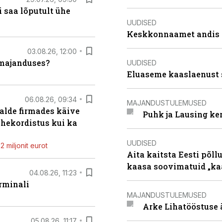
 saa lõputult ühe
UUDISED
Keskkonnaamet andis J
03.08.26, 12:00
umajanduses?
UUDISED
Eluaseme kaaslaenust 
06.08.26, 09:34
MAJANDUSTULEMUSED
alde firmades käive
Puhk ja Lausing ke
ahekordistus kui ka
UUDISED
 miljonit eurot
Aita kaitsta Eesti põllu
kaasa soovimatuid „kaa
04.08.26, 11:23
rminali
MAJANDUSTULEMUSED
Arke Lihatööstuse 
05.08.26, 11:17