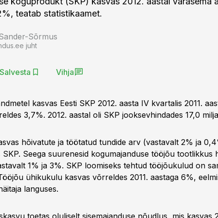
se koguprodukt (SKP) kasvas 2012. aastal varasema 
2%, teatab statistikaamet.
 Sander-Sõrmus
ndus.ee juht
Salvesta
Vihja
ndmetel kasvas Eesti SKP 2012. aasta IV kvartalis 2011. aa
reldes 3,7%. 2012. aastal oli SKP jooksevhindades 17,0 milja
kasvas hõivatute ja töötatud tundide arv (vastavalt 2% ja 0
 SKP. Seega suurenesid kogumajanduse tööjõu tootlikkus h
astavalt 1% ja 3%. SKP loomiseks tehtud tööjõukulud on sam
ööjõu ühikukulu kasvas võrreldes 2011. aastaga 6%, eelmi
näitaja languses.
skasvu toetas oluliselt sisemajanduse nõudlus, mis kasvas 2