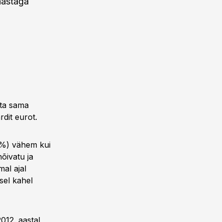
aastaga
sta sama
rdit eurot.
,4%) vähem kui
õivatu ja
al ajal
sel kahel
012. aastal