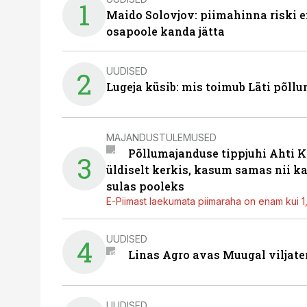
1
Maido Solovjov: piimahinna riski ei
osapoole kanda jätta
UUDISED
2
Lugeja küsib: mis toimub Läti põll
MAJANDUSTULEMUSED
Põllumajanduse tippjuhi Ahti K
3
üldiselt kerkis, kasum samas nii k
sulas pooleks
E-Piimast laekumata piimaraha on enam kui 1,2
UUDISED
4
Linas Agro avas Muugal viljate
UUDISED