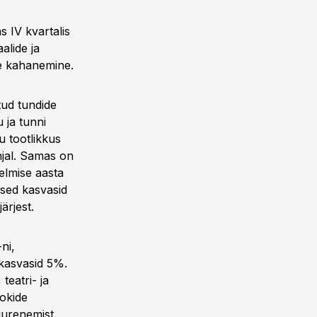
 IV kvartalis
alide ja
se kahanemine.
tud tundide
 ja tunni
u tootlikkus
hjal. Samas on
elmise aasta
ised kasvasid
ärjest.
ni,
kasvasid 5%.
teatri- ja
ookide
suurenemist