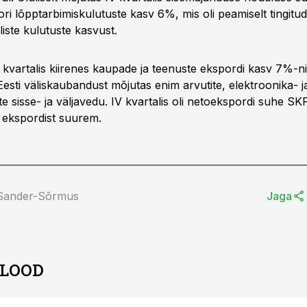
ori lõpptarbimiskulutuste kasv 6%, mis oli peamiselt tingitud
liste kulutuste kasvust.
 kvartalis kiirenes kaupade ja teenuste ekspordi kasv 7%-ni
esti väliskaubandust mõjutas enim arvutite, elektroonika- j
 sisse- ja väljavedu. IV kvartalis oli netoekspordi suhe SK
i ekspordist suurem.
 Sander-Sõrmus
Jaga
 LOOD