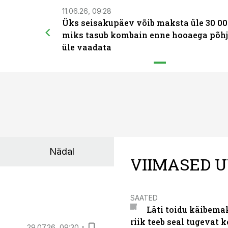
11.06.26, 09:28
Üks seisakupäev võib maksta üle 30 00
miks tasub kombain enne hooaega põhj
üle vaadata
Nädal
VIIMASED U
SAATED
Läti toidu käibema
riik teeb seal tugevat k
29.07.26, 09:30