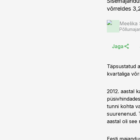
Sisemajandu
võrreldes 3,
Meelika
Põllumaja
Jaga
Täpsustatud a
kvartaliga võr
2012. aastal 
püsivhindades
tunni kohta v
suurenenud. T
aastal oli see 
Eesti majandu