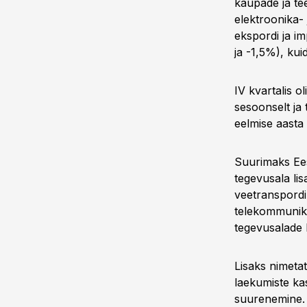
kaupade ja te
elektroonika-
ekspordi ja im
ja -1,5%), kui
IV kvartalis o
sesoonselt ja
eelmise aasta
Suurimaks Ees
tegevusala li
veetranspordi
telekommunika
tegevusalade 
Lisaks nimeta
laekumiste ka
suurenemine.