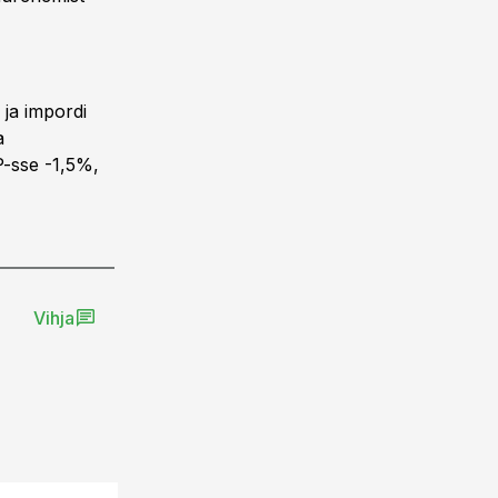
 ja impordi
a
P-sse -1,5%,
Vihja