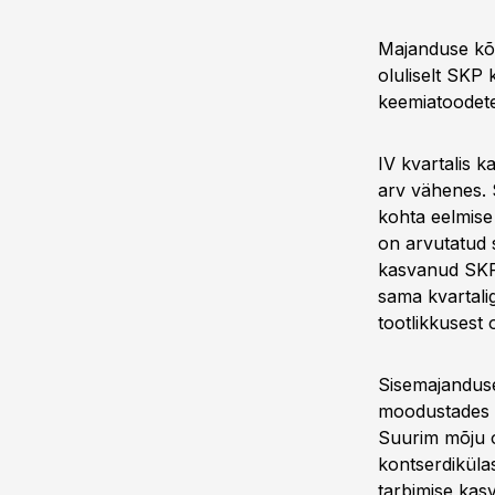
Majanduse kõi
oluliselt SKP 
keemiatoodete
IV kvartalis k
arv vähenes. 
kohta eelmise
on arvutatud 
kasvanud SKP 
sama kvartali
tootlikkusest o
Sisemajanduse
moodustades 
Suurim mõju ol
kontserdikülas
tarbimise kas