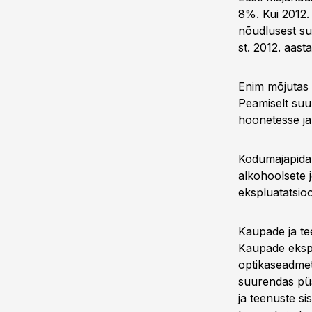
8%. Kui 2012.
nõudlusest su
st. 2012. aast
Enim mõjutas 
Peamiselt suur
hoonetesse ja 
Kodumajapidam
alkohoolsete j
ekspluatatsio
Kaupade ja te
Kaupade ekspo
optikaseadmet
suurendas püs
ja teenuste s