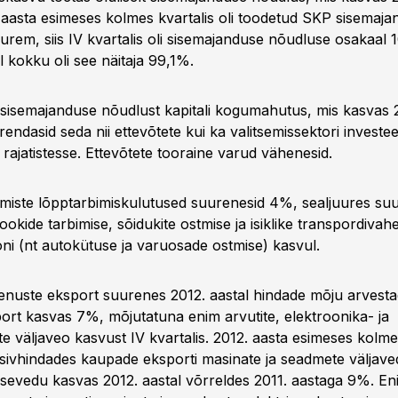
 aasta esimeses kolmes kvartalis oli toodetud SKP sisemaja
urem, siis IV kvartalis oli sisemajanduse nõudluse osakaa
al kokku oli see näitaja 99,1%.
sisemajanduse nõudlust kapitali kogumahutus, mis kasvas 
endasid seda nii ettevõtete kui ka valitsemissektori investe
rajatistesse. Ettevõtete tooraine varud vähenesid.
iste lõpptarbimiskulutused suurenesid 4%, sealjuures suu
ookide tarbimise, sõidukite ostmise ja isiklike transpordivah
oni (nt autokütuse ja varuosade ostmise) kasvul.
enuste eksport suurenes 2012. aastal hindade mõju arvest
rt kasvas 7%, mõjutatuna enim arvutite, elektroonika- ja
e väljaveo kasvust IV kvartalis. 2012. aasta esimeses kolme
ivhindades kaupade eksporti masinate ja seadmete väljav
issevedu kasvas 2012. aastal võrreldes 2011. aastaga 9%. E