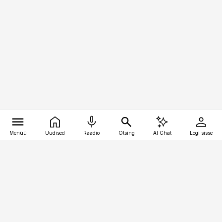
Menüü
Uudised
Raadio
Otsing
AI Chat
Logi sisse
Vana-Lõuna 39/1, 19094 Tallinn
(+372) 667 0111
pollumajandus@pollumajandus.ee