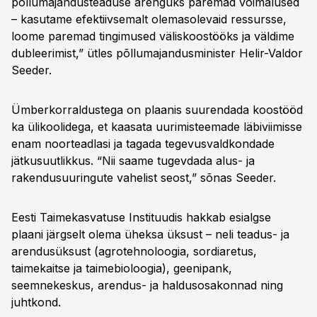
põllumajandusteaduse arenguks paremad võimalused
– kasutame efektiivsemalt olemasolevaid ressursse,
loome paremad tingimused väliskoostööks ja väldime
dubleerimist,” ütles põllumajandusminister Helir-Valdor
Seeder.
Ümberkorraldustega on plaanis suurendada koostööd
ka ülikoolidega, et kaasata uurimisteemade läbiviimisse
enam noorteadlasi ja tagada tegevusvaldkondade
jätkusuutlikkus. “Nii saame tugevdada alus- ja
rakendusuuringute vahelist seost,” sõnas Seeder.
Eesti Taimekasvatuse Instituudis hakkab esialgse
plaani järgselt olema üheksa üksust – neli teadus- ja
arendusüksust (agrotehnoloogia, sordiaretus,
taimekaitse ja taimebioloogia), geenipank,
seemnekeskus, arendus- ja haldusosakonnad ning
juhtkond.