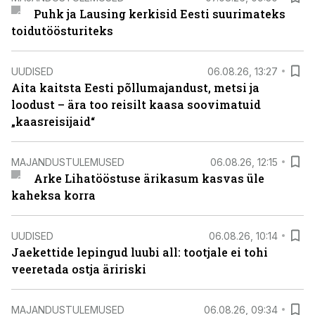
Puhk ja Lausing kerkisid Eesti suurimateks
toidutöösturiteks
UUDISED
06.08.26, 13:27
Aita kaitsta Eesti põllumajandust, metsi ja
loodust – ära too reisilt kaasa soovimatuid
„kaasreisijaid“
MAJANDUSTULEMUSED
06.08.26, 12:15
Arke Lihatööstuse ärikasum kasvas üle
kaheksa korra
UUDISED
06.08.26, 10:14
Jaekettide lepingud luubi all: tootjale ei tohi
veeretada ostja äririski
MAJANDUSTULEMUSED
06.08.26, 09:34