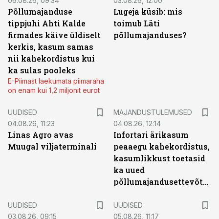
06.08.26, 09:34
03.08.26, 12:00
Põllumajanduse
Lugeja küsib: mis
tippjuhi Ahti Kalde
toimub Läti
firmades käive üldiselt
põllumajanduses?
kerkis, kasum samas
nii kahekordistus kui
ka sulas pooleks
E-Piimast laekumata piimaraha
on enam kui 1,2 miljonit eurot
UUDISED
MAJANDUSTULEMUSED
04.08.26, 11:23
04.08.26, 12:14
Linas Agro avas
Infortari ärikasum
Muugal viljaterminali
peaaegu kahekordistus,
kasumlikkust toetasid
ka uued
põllumajandusettevõtted
UUDISED
UUDISED
03.08.26, 09:15
05.08.26, 11:17