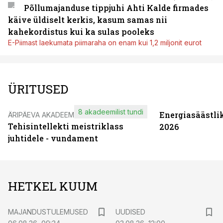
Põllumajanduse tippjuhi Ahti Kalde firmades
käive üldiselt kerkis, kasum samas nii
kahekordistus kui ka sulas pooleks
E-Piimast laekumata piimaraha on enam kui 1,2 miljonit eurot
ÜRITUSED
8 akadeemilist tundi
Energiasäästli
ÄRIPÄEVA AKADEEMIA
Tehisintellekti meistriklass
2026
juhtidele - vundament
HETKEL KUUM
MAJANDUSTULEMUSED
UUDISED