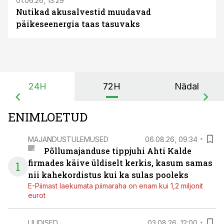
01.06.26, 13:29
Nutikad akusalvestid muudavad
päikeseenergia taas tasuvaks
24H
72H
Nädal
ENIMLOETUD
MAJANDUSTULEMUSED
06.08.26, 09:34
Põllumajanduse tippjuhi Ahti Kalde
firmades käive üldiselt kerkis, kasum samas
1
nii kahekordistus kui ka sulas pooleks
E-Piimast laekumata piimaraha on enam kui 1,2 miljonit
eurot
UUDISED
03.08.26, 12:00