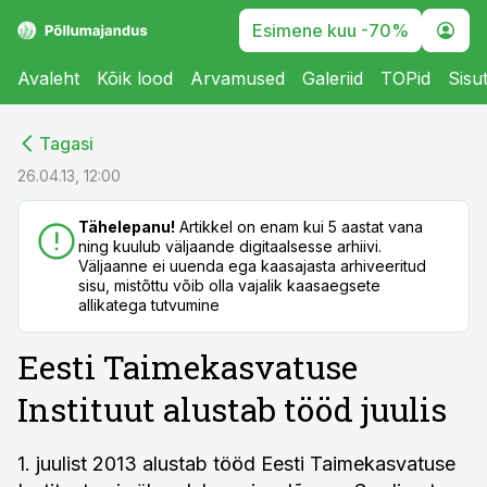
Esimene kuu -70%
Avaleht
Kõik lood
Arvamused
Galeriid
TOPid
Sisu
cebook
cebook
Tagasi
Twitter)
Twitter)
26.04.13, 12:00
kedIn
kedIn
Tähelepanu!
Artikkel on enam kui 5 aastat vana
ning kuulub väljaande digitaalsesse arhiivi.
ail
ail
Väljaanne ei uuenda ega kaasajasta arhiveeritud
sisu, mistõttu võib olla vajalik kaasaegsete
k
k
allikatega tutvumine
Eesti Taimekasvatuse
Instituut alustab tööd juulis
1. juulist 2013 alustab tööd Eesti Taimekasvatuse