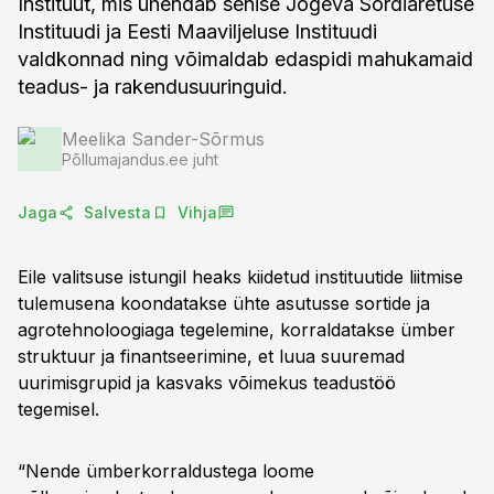
Instituut, mis ühendab senise Jõgeva Sordiaretuse
Instituudi ja Eesti Maaviljeluse Instituudi
valdkonnad ning võimaldab edaspidi mahukamaid
teadus- ja rakendusuuringuid.
Meelika Sander-Sõrmus
Põllumajandus.ee juht
Jaga
Salvesta
Vihja
Eile valitsuse istungil heaks kiidetud instituutide liitmise
tulemusena koondatakse ühte asutusse sortide ja
agrotehnoloogiaga tegelemine, korraldatakse ümber
struktuur ja finantseerimine, et luua suuremad
uurimisgrupid ja kasvaks võimekus teadustöö
tegemisel.
“Nende ümberkorraldustega loome