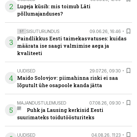
2
Lugeja küsib: mis toimub Läti
põllumajanduses?
SISUTURUNDUS
09.06.26, 16:46
ST
Paindlikkus Eesti taimekasvatuses: kuidas
3
määrata ise saagi valmimise aega ja
kvaliteeti
UUDISED
29.07.26, 09:30
4
Maido Solovjov: piimahinna riski ei saa
lõputult ühe osapoole kanda jätta
MAJANDUSTULEMUSED
07.08.26, 09:30
5
Puhk ja Lausing kerkisid Eesti
suurimateks toidutöösturiteks
UUDISED
04.08.26, 11:23