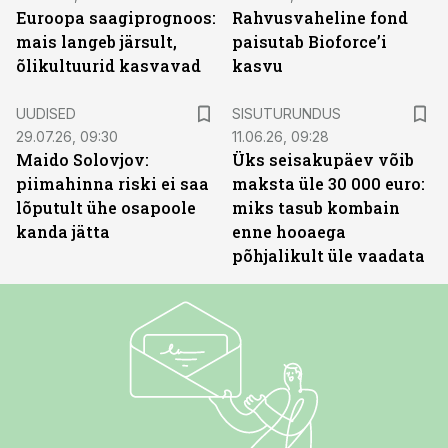
Euroopa saagiprognoos:
Rahvusvaheline fond
mais langeb järsult,
paisutab Bioforce’i
õlikultuurid kasvavad
kasvu
ST
UUDISED
SISUTURUNDUS
29.07.26, 09:30
11.06.26, 09:28
Maido Solovjov:
Üks seisakupäev võib
piimahinna riski ei saa
maksta üle 30 000 euro:
lõputult ühe osapoole
miks tasub kombain
kanda jätta
enne hooaega
põhjalikult üle vaadata