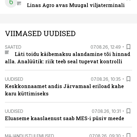
6
Linas Agro avas Muugal viljaterminali
VIIMASED UUDISED
SAATED
07.08.26, 12:49
Läti toidu käibemaksu alandamine tõi hinnad
alla. Analüütik: riik teeb seal tugevat kontrolli
UUDISED
07.08.26, 10:35
Keskkonnaamet andis Järvamaal eriload kahe
karu küttimiseks
UUDISED
07.08.26, 10:31
Eluaseme kaaslaenust saab MES-i püsiv meede
MAJANDUSTULEMUSED
07.08.26, 09:30