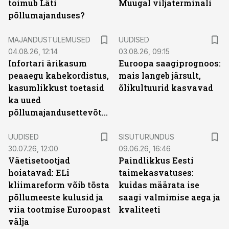
toimub Läti
Muugal viljaterminali
põllumajanduses?
MAJANDUSTULEMUSED
UUDISED
04.08.26, 12:14
03.08.26, 09:15
Infortari ärikasum
Euroopa saagiprognoos:
peaaegu kahekordistus,
mais langeb järsult,
kasumlikkust toetasid
õlikultuurid kasvavad
ka uued
põllumajandusettevõtted
ST
UUDISED
SISUTURUNDUS
30.07.26, 12:00
09.06.26, 16:46
Väetisetootjad
Paindlikkus Eesti
hoiatavad: ELi
taimekasvatuses:
kliimareform võib tõsta
kuidas määrata ise
põllumeeste kulusid ja
saagi valmimise aega ja
viia tootmise Euroopast
kvaliteeti
välja