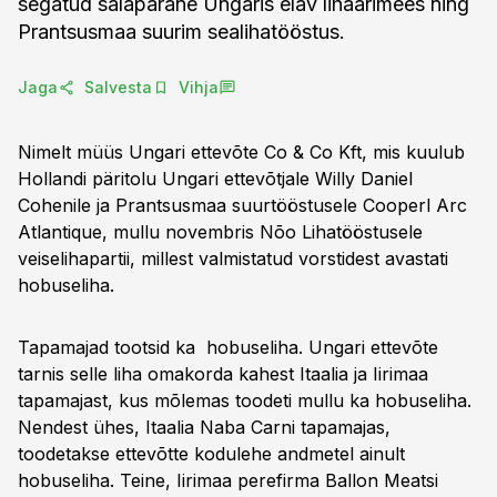
segatud salapärane Ungaris elav lihaärimees ning
Prantsusmaa suurim sealihatööstus.
Jaga
Salvesta
Vihja
Nimelt müüs Ungari ettevõte Co & Co Kft, mis kuulub
Hollandi päritolu Ungari ettevõtjale Willy Daniel
Cohenile ja Prantsusmaa suurtööstusele Cooperl Arc
Atlantique, mullu novembris Nõo Lihatööstusele
veiselihapartii, millest valmistatud vorstidest avastati
hobuseliha.
Tapamajad tootsid ka hobuseliha. Ungari ettevõte
tarnis selle liha omakorda kahest Itaalia ja ­Iirimaa
tapamajast, kus mõlemas toodeti mullu ka hobuseliha.
Nendest ühes, Itaalia Naba Carni tapamajas,
toodetakse ettevõtte kodulehe andmetel ainult
hobuseliha. Teine, Iirimaa perefirma Ballon Meatsi