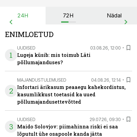
24H
72H
Nädal
ENIMLOETUD
UUDISED
03.08.26, 12:00
1
Lugeja küsib: mis toimub Läti
põllumajanduses?
MAJANDUSTULEMUSED
04.08.26, 12:14
Infortari ärikasum peaaegu kahekordistus,
2
kasumlikkust toetasid ka uued
põllumajandusettevõtted
UUDISED
29.07.26, 09:30
3
Maido Solovjov: piimahinna riski ei saa
lõputult ühe osapoole kanda jätta