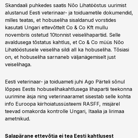
Skandaali puhkedes saatis Nõo Lihatööstus uurimist
alustanud Eesti veterinaar- ja toiduametile dokumendid,
milles teatas, et hobuseliha sisaldanud vorstides
kasutati Ungari ettevõttelt Co & Co Kft mullu
novembris ostetud 10tonnist veiselihapartiid. Selle
avaldusega tõstatus kahtlus, et Co & Co müüs Nõo
Lihatööstusele veiseliha sildi all ka hobuseliha. Tõsiasi
on, et hobuseliha sarnaneb välja­nägemiselt just
veiselihaga.
Eesti veterinaar- ja toiduameti juhi Ago Pärteli sõnul
lõppes Eestis hobuselihakahtlusega lihapartii teekonna
uurimine äsja ning veterinaaramet sisestab selle kohta
info Euroopa kiirhoiatussüsteemi RASFF, misjärel
teevad omakorda kontrolle Ungari, Itaalia ja Iirimaa
ametnikud.
Salapärane ettevõtja ei tea Eesti kahtlusest