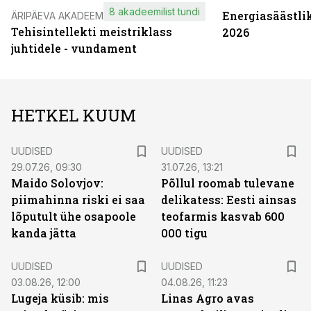
8 akadeemilist tundi
Energiasäästli
ÄRIPÄEVA AKADEEMIA
Tehisintellekti meistriklass
2026
juhtidele - vundament
HETKEL KUUM
UUDISED
UUDISED
29.07.26, 09:30
31.07.26, 13:21
Maido Solovjov:
Põllul roomab tulevane
piimahinna riski ei saa
delikatess: Eesti ainsas
lõputult ühe osapoole
teofarmis kasvab 600
kanda jätta
000 tigu
UUDISED
UUDISED
03.08.26, 12:00
04.08.26, 11:23
Lugeja küsib: mis
Linas Agro avas