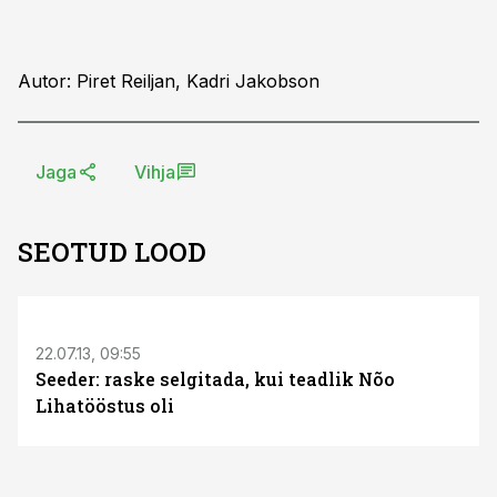
Autor: Piret Reiljan, Kadri Jakobson
Jaga
Vihja
SEOTUD LOOD
S
22.07.13, 09:55
Seeder: raske selgitada, kui teadlik Nõo
Lihatööstus oli