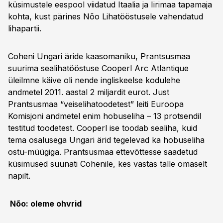
küsimustele eespool viidatud Itaalia ja Iirimaa tapamaja
kohta, kust pärines Nõo Lihatööstusele vahendatud
lihapartii.
Coheni Ungari äride kaasomaniku, Prantsusmaa
suurima sealihatööstuse Cooperl Arc Atlantique
üleilmne käive oli nende ingliskeelse kodulehe
andmetel 2011. aastal 2 miljardit eurot. Just
Prantsusmaa “veiselihatoodetest” leiti Euroopa
Komisjoni andmetel enim hobuseliha – 13 protsendil
testitud toodetest. Cooperl ise toodab sealiha, kuid
tema osalusega Ungari ärid tegelevad ka hobuseliha
ostu-müügiga. Prantsusmaa ettevõttesse saadetud
küsimused suunati Cohenile, kes vastas talle omaselt
napilt.
Nõo: oleme ohvrid