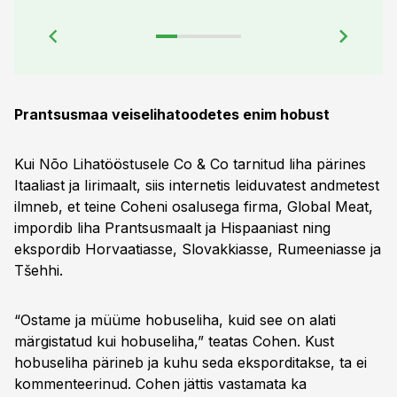
Prantsusmaa veiselihatoodetes enim hobust
Kui Nõo Lihatööstusele Co & Co tarnitud liha pärines
Itaaliast ja Iirimaalt, siis internetis leiduvatest andmetest
ilmneb, et teine Coheni osalusega firma, Global Meat,
impordib liha Prantsusmaalt ja Hispaaniast ning
ekspordib Horvaatiasse, Slovakkiasse, Rumeeniasse ja
Tšehhi.
“Ostame ja müüme hobuseliha, kuid see on alati
märgistatud kui hobuseliha,” teatas Cohen. Kust
hobuseliha pärineb ja kuhu seda eksporditakse, ta ei
kommenteerinud. Cohen jättis vastamata ka