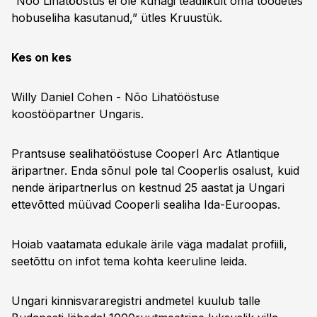
“Nõo Lihatööstus ei ole kunagi teadlikult oma toodetes
hobuseliha kasutanud,” ütles Kruustük.
Kes on kes
Willy Daniel Cohen - Nõo Lihatööstuse
koostööpartner Ungaris.
Prantsuse sealihatööstuse Cooperl Arc Atlantique
äripartner. Enda sõnul pole tal Cooperlis osalust, kuid
nende äripartnerlus on kestnud 25 aastat ja Ungari
ettevõtted müüvad Cooperli sealiha Ida-Euroopas.
Hoiab vaatamata edukale ärile väga madalat profiili,
seetõttu on infot tema kohta keeruline leida.
Ungari kinnisvararegistri andmetel kuulub talle