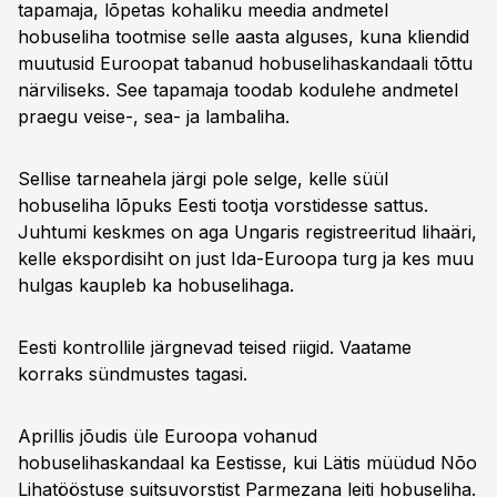
tapamaja, lõpetas kohaliku meedia andmetel
hobuseliha tootmise selle aasta alguses, kuna kliendid
muutusid Euroopat tabanud hobuselihaskandaali tõttu
närviliseks. See tapamaja toodab kodulehe andmetel
praegu veise-, sea- ja lambaliha.
Sellise tarneahela järgi pole selge, kelle süül
hobuseliha lõpuks Eesti tootja vorstidesse sattus.
Juhtumi keskmes on aga Ungaris registreeritud lihaäri,
kelle ekspordisiht on just Ida-Euroopa turg ja kes muu
hulgas kaupleb ka hobuselihaga.
Eesti kontrollile järgnevad teised riigid. Vaatame
korraks sündmustes tagasi.
Aprillis jõudis üle Euroopa vohanud
hobuselihaskandaal ka Eestisse, kui Lätis müüdud Nõo
Lihatööstuse suitsuvorstist Parmezana leiti hobuseliha.