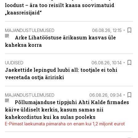
loodust – ära too reisilt kaasa soovimatuid
„kaasreisijaid“
MAJANDUSTULEMUSED
06.08.26, 12:15
Arke Lihatööstuse ärikasum kasvas üle
kaheksa korra
UUDISED
06.08.26, 10:14
Jaekettide lepingud luubi all: tootjale ei tohi
veeretada ostja äririski
MAJANDUSTULEMUSED
06.08.26, 09:34
Põllumajanduse tippjuhi Ahti Kalde firmades
käive üldiselt kerkis, kasum samas nii
kahekordistus kui ka sulas pooleks
E-Piimast laekumata piimaraha on enam kui 1,2 miljonit eurot