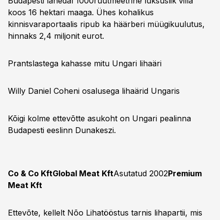
Budapesti lähedal 1000ruutmeetrine luksuslik villa
koos 16 hektari maaga. Ühes kohalikus
kinnisvaraportaalis ripub ka häärberi müügikuulutus,
hinnaks 2,4 miljonit eurot.
Prantslastega kahasse mitu Ungari lihaäri
Willy Daniel Coheni osalusega lihaärid Ungaris
Kõigi kolme ettevõtte asukoht on Ungari pealinna
Budapesti eeslinn Dunakeszi.
Co & Co Kft
Global Meat Kft
Asutatud 2002
Premium
Meat Kft
Ettevõte, kellelt Nõo Lihatööstus tarnis lihapartii, mis