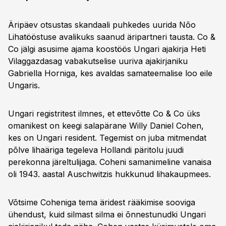
Äripäev otsustas skandaali puhkedes uurida Nõo
Lihatööstuse avalikuks saanud äripartneri tausta. Co &
Co jälgi asusime ajama koostöös Ungari ajakirja Heti
Vilaggazdasag vabakutselise uuriva ajakirjaniku
Gabriella Horniga, kes avaldas samateemalise loo eile
Ungaris.
Ungari registritest ilmnes, et ettevõtte Co & Co üks
omanikest on keegi salapärane Willy Daniel Cohen,
kes on Ungari resident. Tegemist on juba mitmendat
põlve lihaäriga tegeleva Hollandi päritolu juudi
perekonna järeltulijaga. Coheni samanimeline vanaisa
oli 1943. aastal Auschwitzis hukkunud lihakaupmees.
Võtsime Coheniga tema äridest rääkimise sooviga
ühendust, kuid silmast silma ei õnnestunudki Ungari