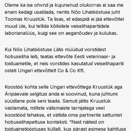
Oleme ka ise ohvrid ja kujunenud olukorras ei saa me
enam kedagi usaldada, nentis Nõo Lihatööstuse juht
Toomas Kruustük. Ta lisas, et edaspidi ei jää ettevõttel
muud üle, kui tellida kõikidele veiselihapartiidele
laborianalüüs, kuigi see on aeganõudev ja kulukas.
Kui Nõo Lihatööstuse Lätis müüdud vorstidest
hobuseliha leiti, teatas ettevõte Eesti veterinaar- ja
toiduametile, et neis vorstides kasutatud veiselihapartii
osteti Ungari ettevõttelt Co & Co Kft.
Koostöö kohta selle Ungari ettevõttega Kruustük aga
Äripäevale selgitusi anda ei soovinud, kuna juhtumi
süüdlane pole seni teada. Samuti jättis Kruustük
vastamata, milliste välismaiste tarnijatega veel
koostööd tehakse, et vältida oma partnerite sattumist
hobuselihapettuse konteksti. “Neid näiteid on
toiduainetööstuses küllalt, kus pärast esimese kahtluse