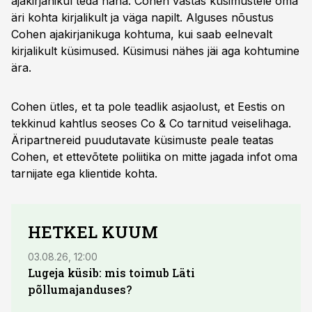
ajakirjanikul teda näha. Cohen vastas küsimustele oma
äri kohta kirjalikult ja väga napilt. Alguses nõustus
Cohen ajakirjanikuga kohtuma, kui saab eelnevalt
kirjalikult küsimused. Küsimusi nähes jäi aga kohtumine
ära.
Cohen ütles, et ta pole teadlik asjaolust, et Eestis on
tekkinud kahtlus seoses Co & Co tarnitud veiselihaga.
Äripartnereid puudutavate küsimuste peale teatas
Cohen, et ettevõtete poliitika on mitte jagada infot oma
tarnijate ega klientide kohta.
HETKEL KUUM
03.08.26, 12:00
04.08.
Lugeja küsib: mis toimub Läti
põllumajanduses?