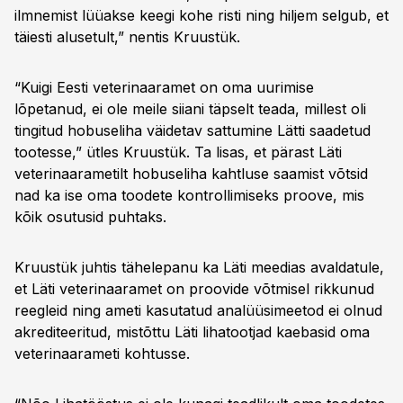
ilmnemist lüüakse keegi kohe risti ning hiljem selgub, et
täiesti alusetult,” nentis Kruustük.
“Kuigi Eesti veterinaaramet on oma uurimise
lõpetanud, ei ole meile siiani täpselt teada, millest oli
tingitud hobuseliha väidetav sattumine Lätti saadetud
tootesse,” ütles Kruustük. Ta lisas, et pärast Läti
veterinaarametilt hobuseliha kahtluse saamist võtsid
nad ka ise oma toodete kontrollimiseks proove, mis
kõik osutusid puhtaks.
Kruustük juhtis tähelepanu ka Läti meedias avaldatule,
et Läti veterinaaramet on proovide võtmisel rikkunud
reegleid ning ameti kasutatud analüüsimeetod ei olnud
akrediteeritud, mistõttu Läti lihatootjad kaebasid oma
veterinaarameti kohtusse.