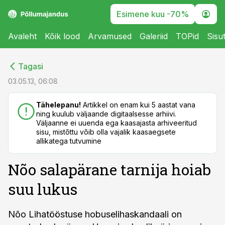
Esimene kuu -70%
Avaleht
Kõik lood
Arvamused
Galeriid
TOPid
Sisu
cebook
cebook
Tagasi
Twitter)
Twitter)
03.05.13, 06:08
kedIn
kedIn
Tähelepanu!
Artikkel on enam kui 5 aastat vana
ning kuulub väljaande digitaalsesse arhiivi.
ail
ail
Väljaanne ei uuenda ega kaasajasta arhiveeritud
sisu, mistõttu võib olla vajalik kaasaegsete
k
k
allikatega tutvumine
Nõo salapärane tarnija hoiab
suu lukus
Nõo Lihatööstuse hobuselihaskandaali on