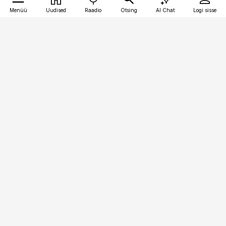
Menüü
Uudised
Raadio
Otsing
AI Chat
Logi sisse
Vana-Lõuna 39/1, 19094 Tallinn
(+372) 667 0111
pollumajandus@pollumajandus.ee
Telli
Reklaam
Firmast
Sisu kasutamisõigused
Ajakirjaniku
eetikakoodeks
Üldtingimused
Privaatsustingimused
Küpsiste poliitika
KKK
Eesti Meediaettevõtete
Eelistuste haldamine
Liit