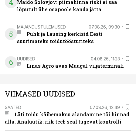
4
Maido Solovjov: piimahinna riski ei saa
lõputult ühe osapoole kanda jätta
MAJANDUSTULEMUSED
07.08.26, 09:30
5
Puhk ja Lausing kerkisid Eesti
suurimateks toidutöösturiteks
UUDISED
04.08.26, 11:23
6
Linas Agro avas Muugal viljaterminali
VIIMASED UUDISED
SAATED
07.08.26, 12:49
Läti toidu käibemaksu alandamine tõi hinnad
alla. Analüütik: riik teeb seal tugevat kontrolli