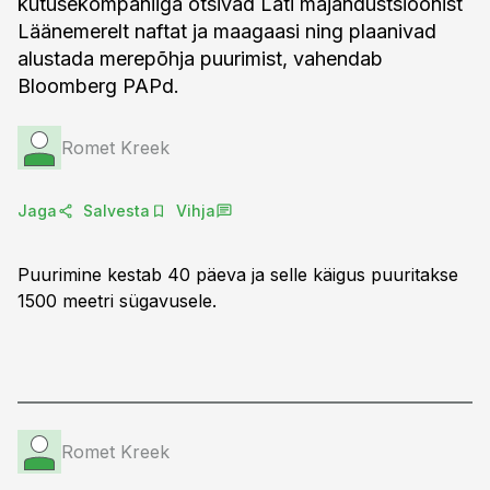
kütusekompaniiga otsivad Läti majandustsioonist
Läänemerelt naftat ja maagaasi ning plaanivad
alustada merepõhja puurimist, vahendab
Bloomberg PAPd.
Romet Kreek
Jaga
Salvesta
Vihja
Puurimine kestab 40 päeva ja selle käigus puuritakse
1500 meetri sügavusele.
Romet Kreek