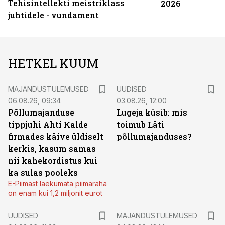
Tehisintellekti meistriklass
2026
juhtidele - vundament
HETKEL KUUM
MAJANDUSTULEMUSED
UUDISED
06.08.26, 09:34
03.08.26, 12:00
Põllumajanduse
Lugeja küsib: mis
tippjuhi Ahti Kalde
toimub Läti
firmades käive üldiselt
põllumajanduses?
kerkis, kasum samas
nii kahekordistus kui
ka sulas pooleks
E-Piimast laekumata piimaraha
on enam kui 1,2 miljonit eurot
UUDISED
MAJANDUSTULEMUSED