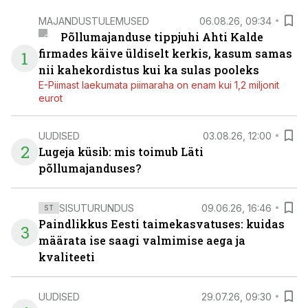
MAJANDUSTULEMUSED
06.08.26, 09:34
Põllumajanduse tippjuhi Ahti Kalde
firmades käive üldiselt kerkis, kasum samas
1
nii kahekordistus kui ka sulas pooleks
E-Piimast laekumata piimaraha on enam kui 1,2 miljonit
eurot
UUDISED
03.08.26, 12:00
2
Lugeja küsib: mis toimub Läti
põllumajanduses?
SISUTURUNDUS
09.06.26, 16:46
ST
Paindlikkus Eesti taimekasvatuses: kuidas
3
määrata ise saagi valmimise aega ja
kvaliteeti
UUDISED
29.07.26, 09:30