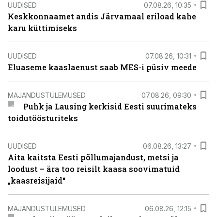
UUDISED
07.08.26, 10:35
Keskkonnaamet andis Järvamaal eriload kahe
karu küttimiseks
UUDISED
07.08.26, 10:31
Eluaseme kaaslaenust saab MES-i püsiv meede
MAJANDUSTULEMUSED
07.08.26, 09:30
Puhk ja Lausing kerkisid Eesti suurimateks
toidutöösturiteks
UUDISED
06.08.26, 13:27
Aita kaitsta Eesti põllumajandust, metsi ja
loodust – ära too reisilt kaasa soovimatuid
„kaasreisijaid“
MAJANDUSTULEMUSED
06.08.26, 12:15