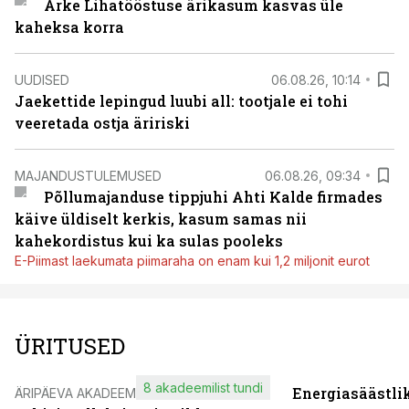
Arke Lihatööstuse ärikasum kasvas üle
kaheksa korra
UUDISED
06.08.26, 10:14
Jaekettide lepingud luubi all: tootjale ei tohi
veeretada ostja äririski
MAJANDUSTULEMUSED
06.08.26, 09:34
Põllumajanduse tippjuhi Ahti Kalde firmades
käive üldiselt kerkis, kasum samas nii
kahekordistus kui ka sulas pooleks
E-Piimast laekumata piimaraha on enam kui 1,2 miljonit eurot
ÜRITUSED
8 akadeemilist tundi
Energiasäästli
ÄRIPÄEVA AKADEEMIA