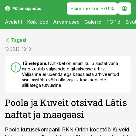
Esimene kuu -70%
Avaleht
Kõik lood
Arvamused
Galeriid
TOPid
Sisu
cebook
cebook
Tagasi
Twitter)
Twitter)
13.05.13, 18:13
kedIn
kedIn
Tähelepanu!
Artikkel on enam kui 5 aastat vana
ning kuulub väljaande digitaalsesse arhiivi.
ail
ail
Väljaanne ei uuenda ega kaasajasta arhiveeritud
sisu, mistõttu võib olla vajalik kaasaegsete
k
k
allikatega tutvumine
Poola ja Kuveit otsivad Lätis
naftat ja maagaasi
Poola kütusekompanii PKN Orlen koostöö Kuveidi