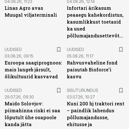
04.08.26, 11:23
04.08.26, 12:14
Linas Agro avas
Infortari ärikasum
Muugal viljaterminali
peaaegu kahekordistus,
kasumlikkust toetasid
ka uued
põllumajandusettevõtted
UUDISED
UUDISED
03.08.26, 09:15
05.08.26, 11:17
Euroopa saagiprognoos:
Rahvusvaheline fond
mais langeb järsult,
paisutab Bioforce’i
õlikultuurid kasvavad
kasvu
ST
UUDISED
SISUTURUNDUS
29.07.26, 09:30
03.07.26, 10:27
Maido Solovjov:
Kuni 200 hj traktori rent
piimahinna riski ei saa
– paindlik lahendus
lõputult ühe osapoole
põllumajandusse,
kanda jätta
ehitusse ja