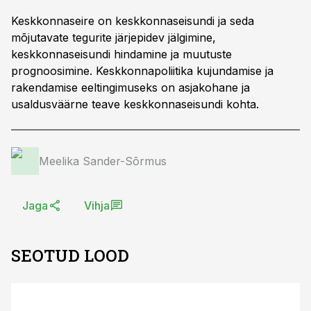
Keskkonnaseire on keskkonnaseisundi ja seda
mõjutavate tegurite järjepidev jälgimine,
keskkonnaseisundi hindamine ja muutuste
prognoosimine. Keskkonnapoliitika kujundamise ja
rakendamise eeltingimuseks on asjakohane ja
usaldusväärne teave keskkonnaseisundi kohta.
Meelika Sander-Sõrmus
Jaga
Vihja
SEOTUD LOOD
ST