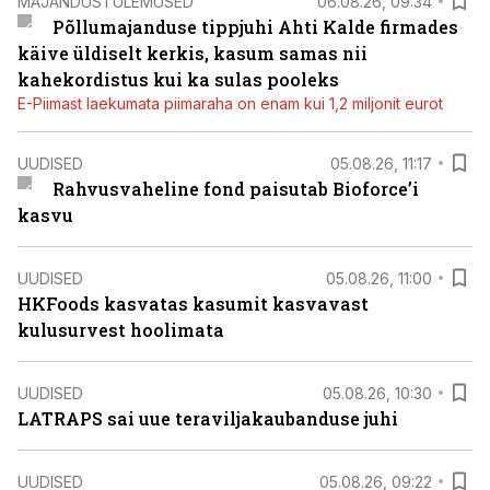
MAJANDUSTULEMUSED
06.08.26, 09:34
Põllumajanduse tippjuhi Ahti Kalde firmades
käive üldiselt kerkis, kasum samas nii
kahekordistus kui ka sulas pooleks
E-Piimast laekumata piimaraha on enam kui 1,2 miljonit eurot
UUDISED
05.08.26, 11:17
Rahvusvaheline fond paisutab Bioforce’i
kasvu
UUDISED
05.08.26, 11:00
HKFoods kasvatas kasumit kasvavast
kulusurvest hoolimata
UUDISED
05.08.26, 10:30
LATRAPS sai uue teraviljakaubanduse juhi
UUDISED
05.08.26, 09:22