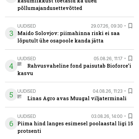
kasumlikkust toetasid ka uued
põllumajandusettevõtted
UUDISED
29.07.26, 09:30
3
Maido Solovjov: piimahinna riski ei saa
lõputult ühe osapoole kanda jätta
UUDISED
05.08.26, 11:17
4
Rahvusvaheline fond paisutab Bioforce’i
kasvu
UUDISED
04.08.26, 11:23
5
Linas Agro avas Muugal viljaterminali
UUDISED
03.08.26, 14:00
6
Piima hind langes esimesel poolaastal ligi 15
protsenti