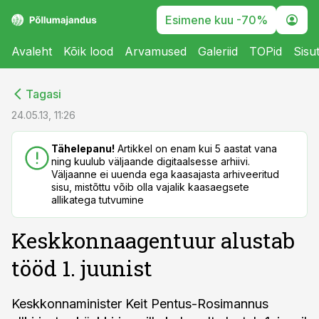
Esimene kuu -70%
Avaleht
Kõik lood
Arvamused
Galeriid
TOPid
Sisu
cebook
cebook
Tagasi
Twitter)
Twitter)
24.05.13, 11:26
kedIn
kedIn
Tähelepanu!
Artikkel on enam kui 5 aastat vana
ning kuulub väljaande digitaalsesse arhiivi.
ail
ail
Väljaanne ei uuenda ega kaasajasta arhiveeritud
sisu, mistõttu võib olla vajalik kaasaegsete
k
k
allikatega tutvumine
Keskkonnaagentuur alustab
tööd 1. juunist
Keskkonnaminister Keit Pentus-Rosimannus