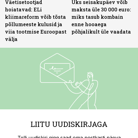
Väetisetootjad
Üks seisakupäev võib
hoiatavad: ELi
maksta üle 30 000 euro:
kliimareform võib tõsta
miks tasub kombain
põllumeeste kulusid ja
enne hooaega
viia tootmise Euroopast
põhjalikult üle vaadata
välja
LIITU UUDISKIRJAGA
Telli uudiskiri ning saad oma postkasti päeva