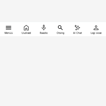
Menüü
Uudised
Raadio
Otsing
AI Chat
Logi sisse
Vana-Lõuna 39/1, 19094 Tallinn
(+372) 667 0111
pollumajandus@pollumajandus.ee
Telli
Reklaam
Firmast
Sisu kasutamisõigused
Ajakirjaniku
eetikakoodeks