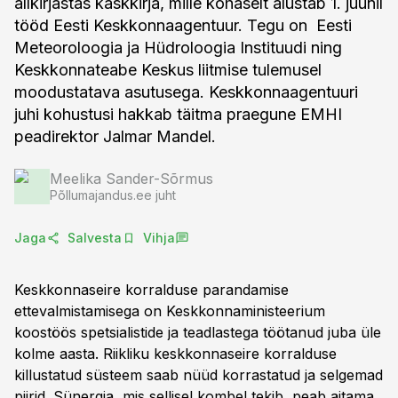
allkirjastas käskkirja, mille kohaselt alustab 1. juunil
tööd Eesti Keskkonnaagentuur. Tegu on Eesti
Meteoroloogia ja Hüdroloogia Instituudi ning
Keskkonnateabe Keskus liitmise tulemusel
moodustatava asutusega. Keskkonnaagentuuri
juhi kohustusi hakkab täitma praegune EMHI
peadirektor Jalmar Mandel.
Meelika Sander-Sõrmus
Põllumajandus.ee juht
Jaga
Salvesta
Vihja
Keskkonnaseire korralduse parandamise
ettevalmistamisega on Keskkonnaministeerium
koostöös spetsialistide ja teadlastega töötanud juba üle
kolme aasta. Riikliku keskkonnaseire korralduse
killustatud süsteem saab nüüd korrastatud ja selgemad
piirid. Sünergia, mis sellisel kombel tekib, peab aitama