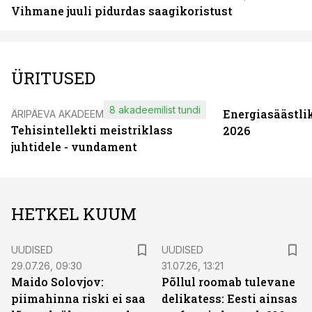
Vihmane juuli pidurdas saagikoristust
ÜRITUSED
8 akadeemilist tundi
Energiasäästli
ÄRIPÄEVA AKADEEMIA
Tehisintellekti meistriklass
2026
juhtidele - vundament
HETKEL KUUM
UUDISED
UUDISED
29.07.26, 09:30
31.07.26, 13:21
Maido Solovjov:
Põllul roomab tulevane
piimahinna riski ei saa
delikatess: Eesti ainsas