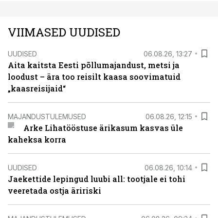
VIIMASED UUDISED
UUDISED
06.08.26, 13:27
Aita kaitsta Eesti põllumajandust, metsi ja
loodust – ära too reisilt kaasa soovimatuid
„kaasreisijaid“
MAJANDUSTULEMUSED
06.08.26, 12:15
Arke Lihatööstuse ärikasum kasvas üle
kaheksa korra
UUDISED
06.08.26, 10:14
Jaekettide lepingud luubi all: tootjale ei tohi
veeretada ostja äririski