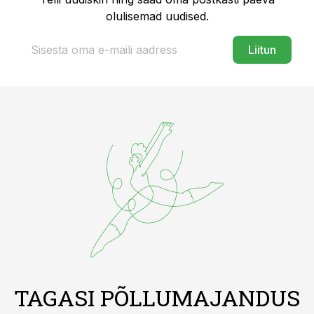
olulisemad uudised.
Liitun
TAGASI PÕLLUMAJANDUS