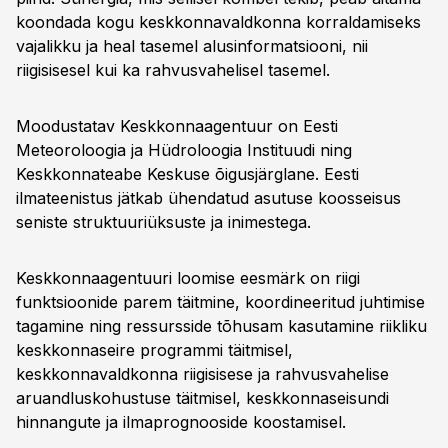
koondada kogu keskkonnavaldkonna korraldamiseks
vajalikku ja heal tasemel alusinformatsiooni, nii
riigisisesel kui ka rahvusvahelisel tasemel.
Moodustatav Keskkonnaagentuur on Eesti
Meteoroloogia ja Hüdroloogia Instituudi ning
Keskkonnateabe Keskuse õigusjärglane. Eesti
ilmateenistus jätkab ühendatud asutuse koosseisus
seniste struktuuriüksuste ja inimestega.
Keskkonnaagentuuri loomise eesmärk on riigi
funktsioonide parem täitmine, koordineeritud juhtimise
tagamine ning ressursside tõhusam kasutamine riikliku
keskkonnaseire programmi täitmisel,
keskkonnavaldkonna riigisisese ja rahvusvahelise
aruandluskohustuse täitmisel, keskkonnaseisundi
hinnangute ja ilmaprognooside koostamisel.