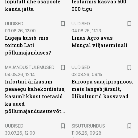
lõputult ühe osapoole
teofarmis kasvab 600
kanda jätta
000 tigu
UUDISED
UUDISED
03.08.26, 12:00
04.08.26, 11:23
Lugeja küsib: mis
Linas Agro avas
toimub Läti
Muugal viljaterminali
põllumajanduses?
MAJANDUSTULEMUSED
UUDISED
04.08.26, 12:14
03.08.26, 09:15
Infortari ärikasum
Euroopa saagiprognoos:
peaaegu kahekordistus,
mais langeb järsult,
kasumlikkust toetasid
õlikultuurid kasvavad
ka uued
põllumajandusettevõtted
ST
UUDISED
SISUTURUNDUS
30.07.26, 12:00
11.06.26, 09:28