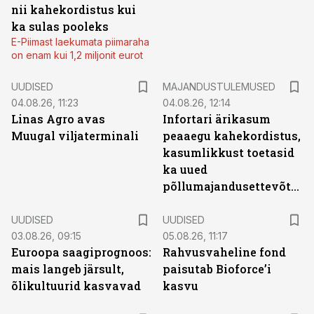
nii kahekordistus kui
ka sulas pooleks
E-Piimast laekumata piimaraha
on enam kui 1,2 miljonit eurot
UUDISED
MAJANDUSTULEMUSED
04.08.26, 11:23
04.08.26, 12:14
Linas Agro avas
Infortari ärikasum
Muugal viljaterminali
peaaegu kahekordistus,
kasumlikkust toetasid
ka uued
põllumajandusettevõtted
UUDISED
UUDISED
03.08.26, 09:15
05.08.26, 11:17
Euroopa saagiprognoos:
Rahvusvaheline fond
mais langeb järsult,
paisutab Bioforce’i
õlikultuurid kasvavad
kasvu
ST