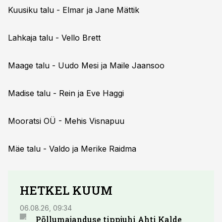
Kuusiku talu - Elmar ja Jane Mättik
Lahkaja talu - Vello Brett
Maage talu - Uudo Mesi ja Maile Jaansoo
Madise talu - Rein ja Eve Haggi
Mooratsi OÜ - Mehis Visnapuu
Mäe talu - Valdo ja Merike Raidma
HETKEL KUUM
06.08.26, 09:34
03.08.
Põllumajanduse tippjuhi Ahti Kalde
Luge