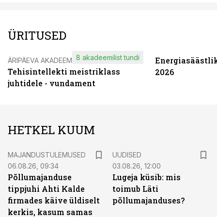
ÜRITUSED
8 akadeemilist tundi
Energiasäästli
ÄRIPÄEVA AKADEEMIA
Tehisintellekti meistriklass
2026
juhtidele - vundament
HETKEL KUUM
MAJANDUSTULEMUSED
UUDISED
06.08.26, 09:34
03.08.26, 12:00
Põllumajanduse
Lugeja küsib: mis
tippjuhi Ahti Kalde
toimub Läti
firmades käive üldiselt
põllumajanduses?
kerkis, kasum samas