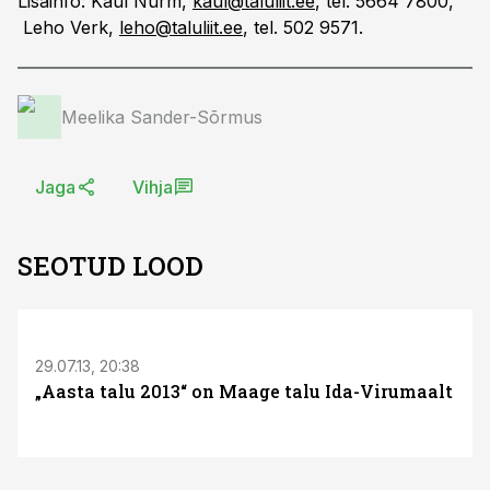
Lisainfo: Kaul Nurm,
kaul@taluliit.ee
, tel. 5664 7800,
Leho Verk,
leho@taluliit.ee
, tel. 502 9571.
Meelika Sander-Sõrmus
Jaga
Vihja
SEOTUD LOOD
S
29.07.13, 20:38
„Aasta talu 2013“ on Maage talu Ida-Virumaalt