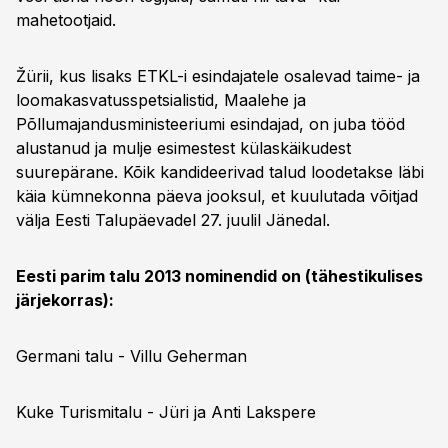
mahetootjaid.
Žürii, kus lisaks ETKL-i esindajatele osalevad taime- ja
loomakasvatusspetsialistid, Maalehe ja
Põllumajandusministeeriumi esindajad, on juba tööd
alustanud ja mulje esimestest külaskäikudest
suurepärane. Kõik kandideerivad talud loodetakse läbi
käia kümnekonna päeva jooksul, et kuulutada võitjad
välja Eesti Talupäevadel 27. juulil Jänedal.
Eesti parim talu 2013 nominendid on (tähestikulises
järjekorras):
Germani talu - Villu Geherman
Kuke Turismitalu - Jüri ja Anti Lakspere