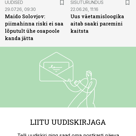
UUDISED
SISUTURUNDUS
29.07.26, 09:30
22.06.26, 11:16
Maido Solovjov:
Uus väetamisloogika
piimahinna riski ei saa
aitab saaki paremini
lõputult ühe osapoole
kaitsta
kanda jätta
LIITU UUDISKIRJAGA
Telli uudiskiri ning saad oma postkasti päeva