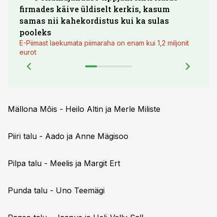
firmades käive üldiselt kerkis, kasum
põll
samas nii kahekordistus kui ka sulas
pooleks
E-Piimast laekumata piimaraha on enam kui 1,2 miljonit
eurot
Mällona Mõis - Heilo Altin ja Merle Miliste
Piiri talu - Aado ja Anne Mägisoo
Pilpa talu - Meelis ja Margit Ert
Punda talu - Uno Teemägi