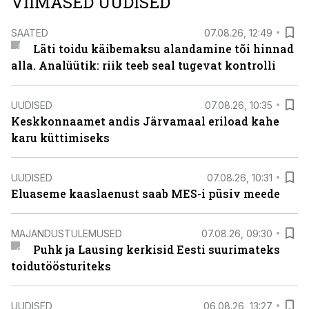
VIIMASED UUDISED
SAATED
07.08.26, 12:49
Läti toidu käibemaksu alandamine tõi hinnad
alla. Analüütik: riik teeb seal tugevat kontrolli
UUDISED
07.08.26, 10:35
Keskkonnaamet andis Järvamaal eriload kahe
karu küttimiseks
UUDISED
07.08.26, 10:31
Eluaseme kaaslaenust saab MES-i püsiv meede
MAJANDUSTULEMUSED
07.08.26, 09:30
Puhk ja Lausing kerkisid Eesti suurimateks
toidutöösturiteks
UUDISED
06.08.26, 13:27