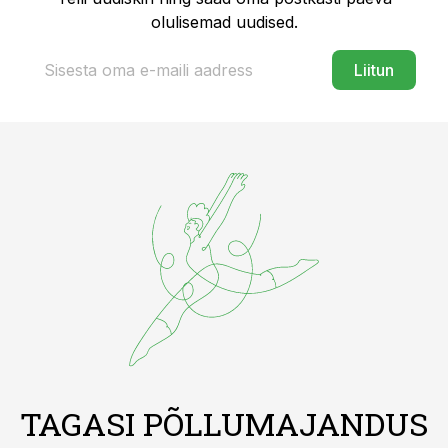
olulisemad uudised.
Liitun
TAGASI PÕLLUMAJANDUS