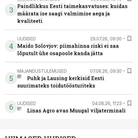
Paindlikkus Eesti taimekasvatuses: kuidas
3
määrata ise saagi valmimise aega ja
kvaliteeti
UUDISED
29.07.26, 09:30
4
Maido Solovjov: piimahinna riski ei saa
lõputult ühe osapoole kanda jätta
MAJANDUSTULEMUSED
07.08.26, 09:30
5
Puhk ja Lausing kerkisid Eesti
suurimateks toidutöösturiteks
UUDISED
04.08.26, 11:23
6
Linas Agro avas Muugal viljaterminali