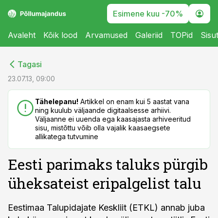
Esimene kuu -70%
Avaleht
Kõik lood
Arvamused
Galeriid
TOPid
Sisu
cebook
cebook
Tagasi
Twitter)
Twitter)
23.07.13, 09:00
kedIn
kedIn
Tähelepanu!
Artikkel on enam kui 5 aastat vana
ning kuulub väljaande digitaalsesse arhiivi.
ail
ail
Väljaanne ei uuenda ega kaasajasta arhiveeritud
sisu, mistõttu võib olla vajalik kaasaegsete
k
k
allikatega tutvumine
Eesti parimaks taluks pürgib
üheksateist eripalgelist talu
Eestimaa Talupidajate Keskliit (ETKL) annab juba