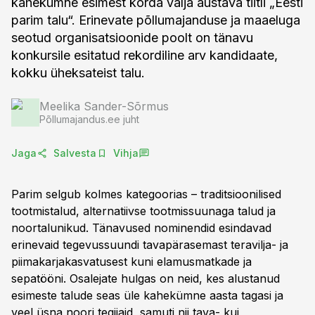
kahekümne esimest korda välja austava tiitli „Eesti
parim talu“. Erinevate põllumajanduse ja maaeluga
seotud organisatsioonide poolt on tänavu
konkursile esitatud rekordiline arv kandidaate,
kokku üheksateist talu.
Meelika Sander-Sõrmus
Põllumajandus.ee juht
Jaga
Salvesta
Vihja
Parim selgub kolmes kategoorias – traditsioonilised
tootmistalud, alternatiivse tootmissuunaga talud ja
noortalunikud. Tänavused nominendid esindavad
erinevaid tegevussuundi tavapärasemast teravilja- ja
piimakarjakasvatusest kuni elamusmatkade ja
sepatööni. Osalejate hulgas on neid, kes alustanud
esimeste talude seas üle kahekümne aasta tagasi ja
veel üsna noori tegijaid, samuti nii tava- kui