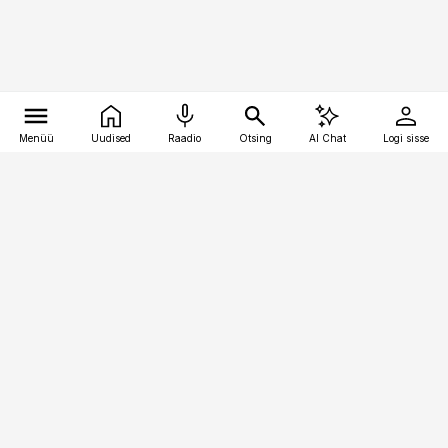
Menüü
Uudised
Raadio
Otsing
AI Chat
Logi sisse
Vana-Lõuna 39/1, 19094 Tallinn
(+372) 667 0111
pollumajandus@pollumajandus.ee
Telli
Reklaam
Firmast
Sisu kasutamisõigused
Ajakirjaniku
eetikakoodeks