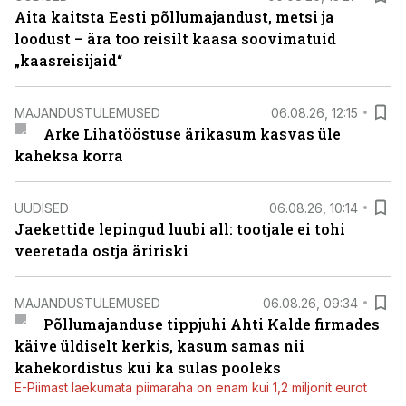
Aita kaitsta Eesti põllumajandust, metsi ja
loodust – ära too reisilt kaasa soovimatuid
„kaasreisijaid“
MAJANDUSTULEMUSED
06.08.26, 12:15
Arke Lihatööstuse ärikasum kasvas üle
kaheksa korra
UUDISED
06.08.26, 10:14
Jaekettide lepingud luubi all: tootjale ei tohi
veeretada ostja äririski
MAJANDUSTULEMUSED
06.08.26, 09:34
Põllumajanduse tippjuhi Ahti Kalde firmades
käive üldiselt kerkis, kasum samas nii
kahekordistus kui ka sulas pooleks
E-Piimast laekumata piimaraha on enam kui 1,2 miljonit eurot