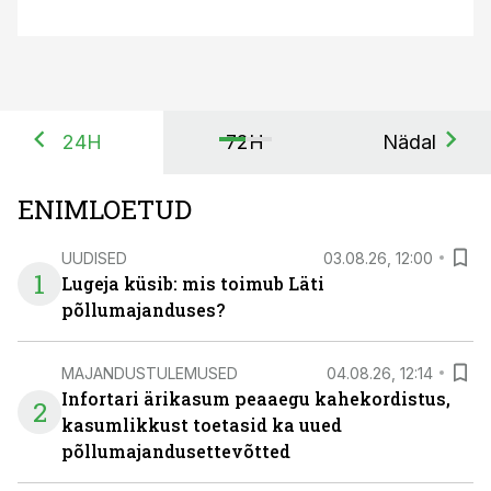
24H
72H
Nädal
ENIMLOETUD
UUDISED
03.08.26, 12:00
1
Lugeja küsib: mis toimub Läti
põllumajanduses?
MAJANDUSTULEMUSED
04.08.26, 12:14
Infortari ärikasum peaaegu kahekordistus,
2
kasumlikkust toetasid ka uued
põllumajandusettevõtted