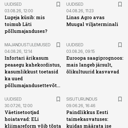
UUDISED
UUDISED
03.08.26, 12:00
04.08.26, 11:23
Lugeja küsib: mis
Linas Agro avas
toimub Läti
Muugal viljaterminali
põllumajanduses?
MAJANDUSTULEMUSED
UUDISED
04.08.26, 12:14
03.08.26, 09:15
Infortari ärikasum
Euroopa saagiprognoos:
peaaegu kahekordistus,
mais langeb järsult,
kasumlikkust toetasid
õlikultuurid kasvavad
ka uued
põllumajandusettevõtted
ST
UUDISED
SISUTURUNDUS
30.07.26, 12:00
09.06.26, 16:46
Väetisetootjad
Paindlikkus Eesti
hoiatavad: ELi
taimekasvatuses:
kliimareform võib tõsta
kuidas määrata ise