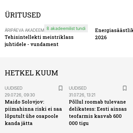
ÜRITUSED
8 akadeemilist tundi
Energiasäästli
ÄRIPÄEVA AKADEEMIA
Tehisintellekti meistriklass
2026
juhtidele - vundament
HETKEL KUUM
UUDISED
UUDISED
29.07.26, 09:30
31.07.26, 13:21
Maido Solovjov:
Põllul roomab tulevane
piimahinna riski ei saa
delikatess: Eesti ainsas
lõputult ühe osapoole
teofarmis kasvab 600
kanda jätta
000 tigu