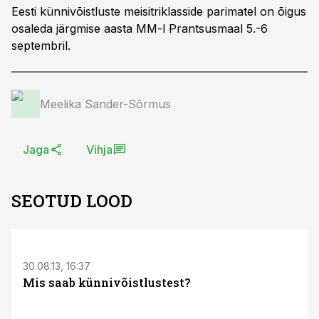
Eesti künnivõistluste meisitriklasside parimatel on õigus
osaleda järgmise aasta MM-l Prantsusmaal 5.-6
septembril.
Meelika Sander-Sõrmus
Jaga
Vihja
SEOTUD LOOD
S
30.08.13, 16:37
Mis saab künnivõistlustest?