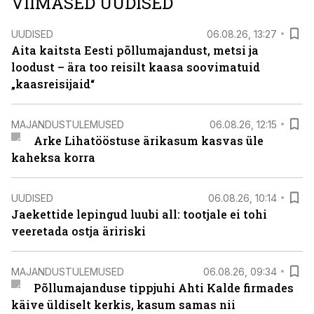
VIIMASED UUDISED
UUDISED
06.08.26, 13:27
Aita kaitsta Eesti põllumajandust, metsi ja
loodust – ära too reisilt kaasa soovimatuid
„kaasreisijaid“
MAJANDUSTULEMUSED
06.08.26, 12:15
Arke Lihatööstuse ärikasum kasvas üle
kaheksa korra
UUDISED
06.08.26, 10:14
Jaekettide lepingud luubi all: tootjale ei tohi
veeretada ostja äririski
MAJANDUSTULEMUSED
06.08.26, 09:34
Põllumajanduse tippjuhi Ahti Kalde firmades
käive üldiselt kerkis, kasum samas nii