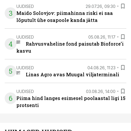
UUDISED
29.07.26, 09:30
3
Maido Solovjov: piimahinna riski ei saa
lõputult ühe osapoole kanda jätta
UUDISED
05.08.26, 11:17
4
Rahvusvaheline fond paisutab Bioforce’i
kasvu
UUDISED
04.08.26, 11:23
5
Linas Agro avas Muugal viljaterminali
UUDISED
03.08.26, 14:00
6
Piima hind langes esimesel poolaastal ligi 15
protsenti