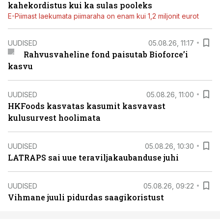
kahekordistus kui ka sulas pooleks
E-Piimast laekumata piimaraha on enam kui 1,2 miljonit eurot
UUDISED
05.08.26, 11:17
Rahvusvaheline fond paisutab Bioforce’i
kasvu
UUDISED
05.08.26, 11:00
HKFoods kasvatas kasumit kasvavast
kulusurvest hoolimata
UUDISED
05.08.26, 10:30
LATRAPS sai uue teraviljakaubanduse juhi
UUDISED
05.08.26, 09:22
Vihmane juuli pidurdas saagikoristust