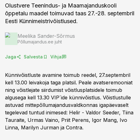
Olustvere Teenindus- ja Maamajanduskooli
õppetalu maadel toimuvad taas 27.-28. septembril
Eesti Künnimeistrivõistlused.
Meelika Sander-Sõrmus
Põllumajandus.ee juht
Jaga
Salvesta
Vihja
Künnivõistluste avamine toimub reedel, 27.septembril
kell 13.00 leivakoja taga platsil. Peale avatseremooniat
ning võistlejate siirdumist võistlusplatsidele toimub
algusega kell 13.30 VIP´ide künnivõistlus. Võistlustulle
astuvad mittepõllumajandusvaldkonnas igapäevaselt
tegelevad tuntud inimesed: Helir - Valdor Seeder, Tiina
Tauraite, Urmas Vaino, Priit Perens, Igor Mang, Ivo
Linna, Marilyn Jurman ja Contra.