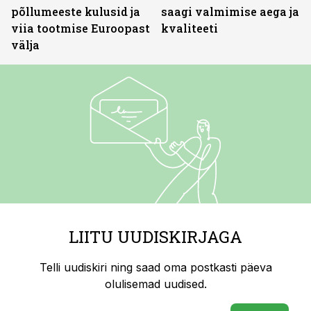
põllumeeste kulusid ja
saagi valmimise aega ja
viia tootmise Euroopast
kvaliteeti
välja
LIITU UUDISKIRJAGA
Telli uudiskiri ning saad oma postkasti päeva
olulisemad uudised.