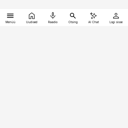
Menüü
Uudised
Raadio
Otsing
AI Chat
Logi sisse
Vana-Lõuna 39/1, 19094 Tallinn
(+372) 667 0111
pollumajandus@pollumajandus.ee
Telli
Reklaam
Firmast
Sisu kasutamisõigused
Ajakirjaniku
eetikakoodeks
Üldtingimused
Privaatsustingimused
Küpsiste poliitika
KKK