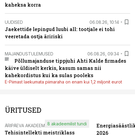
kaheksa korra
UUDISED
06.08.26, 10:14
Jaekettide lepingud luubi all: tootjale ei tohi
veeretada ostja äririski
MAJANDUSTULEMUSED
06.08.26, 09:34
Põllumajanduse tippjuhi Ahti Kalde firmades
käive üldiselt kerkis, kasum samas nii
kahekordistus kui ka sulas pooleks
E-Piimast laekumata piimaraha on enam kui 1,2 miljonit eurot
ÜRITUSED
8 akadeemilist tundi
Energiasäästli
ÄRIPÄEVA AKADEEMIA
Tehisintellekti meistriklass
2026