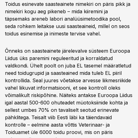
Toidus esinevate saasteainete nimekiri on päris pikk ja
nimekiri kogu aeg pikeneb – mida kiiremini ja
täpsemaks areneb labori analüüsimetoodika pool,
seda rohkem leitakse uusi saasteaineid, millel on seos
toidus esinemise ja inimeste tervise vahel.
Õnneks on saasteainete järelevalve süsteem Euroopa
Liidus üks paremini reguleeritud ja korraldatud
valdkondi. Ühelt poolt on juba EL tasemel määratletud
need toidugrupid ja saasteained mida tuleb EL piiril
kontrollida. Seal juures võetakse arvesse liikmesriikide
vahel liikuvat informatsiooni, et see kontroll oleks
võimalikult riskipõhine. Näiteks antakse Euroopa Liidus
igal aastal 500-600 ohuteadet müotoksiinide kohta ja
sellest umbes 70% on tavaliselt seotud erinevate
pähklitega. Teisalt viib Eesti läbi ka täiendavaid
kontrolle – eelmine aasta võttis Veterinaar- ja
Toiduamet üle 6000 toidu proovi, mis on päris