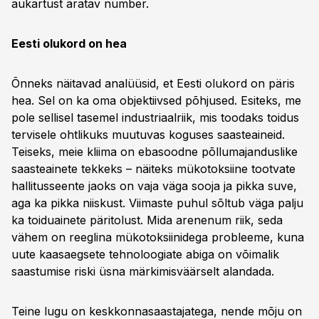
aukartust äratav number.
Eesti olukord on hea
Õnneks näitavad analüüsid, et Eesti olukord on päris
hea. Sel on ka oma objektiivsed põhjused. Esiteks, me
pole sellisel tasemel industriaalriik, mis toodaks toidus
tervisele ohtlikuks muutuvas koguses saasteaineid.
Teiseks, meie kliima on ebasoodne põllumajanduslike
saasteainete tekkeks – näiteks mükotoksiine tootvate
hallitusseente jaoks on vaja väga sooja ja pikka suve,
aga ka pikka niiskust. Viimaste puhul sõltub väga palju
ka toiduainete päritolust. Mida arenenum riik, seda
vähem on reeglina mükotoksiinidega probleeme, kuna
uute kaasaegsete tehnoloogiate abiga on võimalik
saastumise riski üsna märkimisväärselt alandada.
Teine lugu on keskkonnasaastajatega, nende mõju on