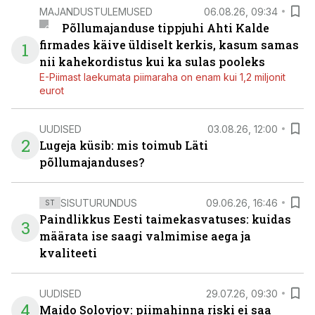
MAJANDUSTULEMUSED
06.08.26, 09:34
Põllumajanduse tippjuhi Ahti Kalde
firmades käive üldiselt kerkis, kasum samas
1
nii kahekordistus kui ka sulas pooleks
E-Piimast laekumata piimaraha on enam kui 1,2 miljonit
eurot
UUDISED
03.08.26, 12:00
2
Lugeja küsib: mis toimub Läti
põllumajanduses?
SISUTURUNDUS
09.06.26, 16:46
ST
Paindlikkus Eesti taimekasvatuses: kuidas
3
määrata ise saagi valmimise aega ja
kvaliteeti
UUDISED
29.07.26, 09:30
4
Maido Solovjov: piimahinna riski ei saa