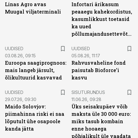
Linas Agro avas
Infortari ärikasum
Muugal viljaterminali
peaaegu kahekordistus,
kasumlikkust toetasid
ka uued
põllumajandusettevõtted
UUDISED
UUDISED
03.08.26, 09:15
05.08.26, 11:17
Euroopa saagiprognoos:
Rahvusvaheline fond
mais langeb järsult,
paisutab Bioforce’i
õlikultuurid kasvavad
kasvu
ST
UUDISED
SISUTURUNDUS
29.07.26, 09:30
11.06.26, 09:28
Maido Solovjov:
Üks seisakupäev võib
piimahinna riski ei saa
maksta üle 30 000 euro:
lõputult ühe osapoole
miks tasub kombain
kanda jätta
enne hooaega
põhjalikult üle vaadata