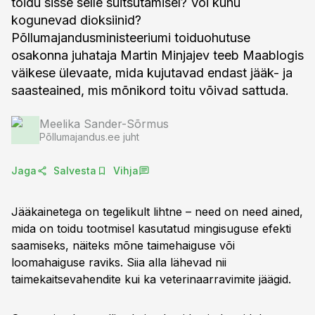
toidu sisse selle suitsutamisel? Või kuhu
kogunevad dioksiinid?
Põllumajandusministeeriumi toiduohutuse
osakonna juhataja Martin Minjajev teeb Maablogis
väikese ülevaate, mida kujutavad endast jääk- ja
saasteained, mis mõnikord toitu võivad sattuda.
Meelika Sander-Sõrmus
Põllumajandus.ee juht
Jaga
Salvesta
Vihja
Jääkainetega on tegelikult lihtne – need on need ained,
mida on toidu tootmisel kasutatud mingisuguse efekti
saamiseks, näiteks mõne taimehaiguse või
loomahaiguse raviks. Siia alla lähevad nii
taimekaitsevahendite kui ka veterinaarravimite jäägid.