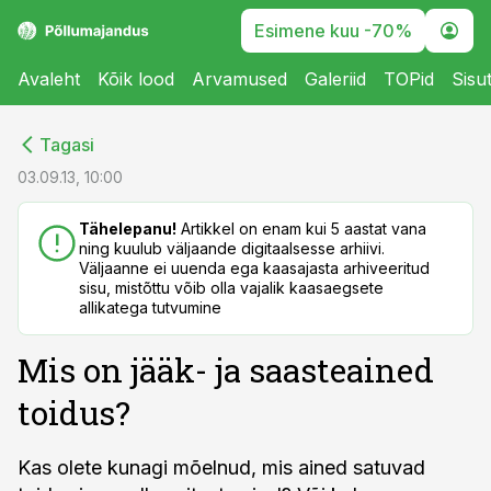
Esimene kuu -70%
Avaleht
Kõik lood
Arvamused
Galeriid
TOPid
Sisu
cebook
cebook
Tagasi
Twitter)
Twitter)
03.09.13, 10:00
kedIn
kedIn
Tähelepanu!
Artikkel on enam kui 5 aastat vana
ning kuulub väljaande digitaalsesse arhiivi.
ail
ail
Väljaanne ei uuenda ega kaasajasta arhiveeritud
sisu, mistõttu võib olla vajalik kaasaegsete
k
k
allikatega tutvumine
Mis on jääk- ja saasteained
toidus?
Kas olete kunagi mõelnud, mis ained satuvad