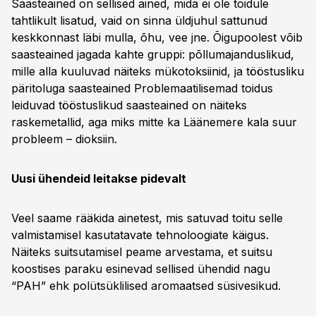
Saasteained on sellised ained, mida ei ole toidule
tahtlikult lisatud, vaid on sinna üldjuhul sattunud
keskkonnast läbi mulla, õhu, vee jne. Õigupoolest võib
saasteained jagada kahte gruppi: põllumajanduslikud,
mille alla kuuluvad näiteks mükotoksiinid, ja tööstusliku
päritoluga saasteained Problemaatilisemad toidus
leiduvad tööstuslikud saasteained on näiteks
raskemetallid, aga miks mitte ka Läänemere kala suur
probleem – dioksiin.
Uusi ühendeid leitakse pidevalt
Veel saame rääkida ainetest, mis satuvad toitu selle
valmistamisel kasutatavate tehnoloogiate käigus.
Näiteks suitsutamisel peame arvestama, et suitsu
koostises paraku esinevad sellised ühendid nagu
“PAH” ehk polütsüklilised aromaatsed süsivesikud.