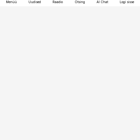
Menüü
Uudised
Raadio
Otsing
AI Chat
Logi sisse
Vana-Lõuna 39/1, 19094 Tallinn
(+372) 667 0111
pollumajandus@pollumajandus.ee
Telli
Reklaam
Firmast
Sisu kasutamisõigused
Ajakirjaniku
eetikakoodeks
Üldtingimused
Privaatsustingimused
Küpsiste poliitika
KKK
Eesti Meediaettevõtete
Eelistuste haldamine
Liit