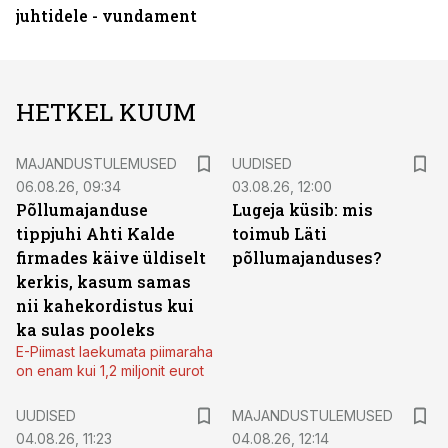
juhtidele - vundament
HETKEL KUUM
MAJANDUSTULEMUSED
UUDISED
06.08.26, 09:34
03.08.26, 12:00
Põllumajanduse
Lugeja küsib: mis
tippjuhi Ahti Kalde
toimub Läti
firmades käive üldiselt
põllumajanduses?
kerkis, kasum samas
nii kahekordistus kui
ka sulas pooleks
E-Piimast laekumata piimaraha
on enam kui 1,2 miljonit eurot
UUDISED
MAJANDUSTULEMUSED
04.08.26, 11:23
04.08.26, 12:14