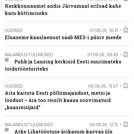
Keskkonnaamet andis Järvamaal eriload kahe
karu küttimiseks
UUDISED
07.08.26, 10:31
Eluaseme kaaslaenust saab MES-i püsiv meede
MAJANDUSTULEMUSED
07.08.26, 09:30
Puhk ja Lausing kerkisid Eesti suurimateks
toidutöösturiteks
UUDISED
06.08.26, 13:27
Aita kaitsta Eesti põllumajandust, metsi ja
loodust – ära too reisilt kaasa soovimatuid
„kaasreisijaid“
MAJANDUSTULEMUSED
06.08.26, 12:15
Arke Lihatööstuse ärikasum kasvas üle