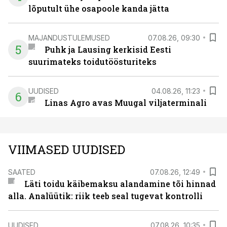
lõputult ühe osapoole kanda jätta
MAJANDUSTULEMUSED
07.08.26, 09:30
5
Puhk ja Lausing kerkisid Eesti
suurimateks toidutöösturiteks
UUDISED
04.08.26, 11:23
6
Linas Agro avas Muugal viljaterminali
VIIMASED UUDISED
SAATED
07.08.26, 12:49
Läti toidu käibemaksu alandamine tõi hinnad
alla. Analüütik: riik teeb seal tugevat kontrolli
UUDISED
07.08.26, 10:35