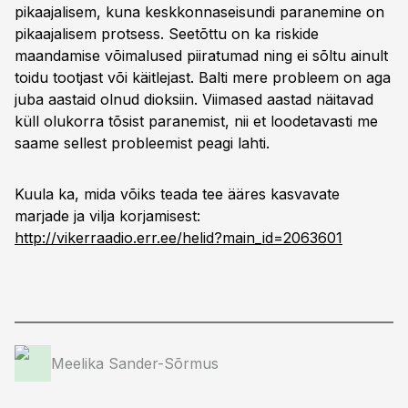
pikaajalisem, kuna keskkonnaseisundi paranemine on
pikaajalisem protsess. Seetõttu on ka riskide
maandamise võimalused piiratumad ning ei sõltu ainult
toidu tootjast või käitlejast. Balti mere probleem on aga
juba aastaid olnud dioksiin. Viimased aastad näitavad
küll olukorra tõsist paranemist, nii et loodetavasti me
saame sellest probleemist peagi lahti.
Kuula ka, mida võiks teada tee ääres kasvavate
marjade ja vilja korjamisest:
http://vikerraadio.err.ee/helid?main_id=2063601
Meelika Sander-Sõrmus