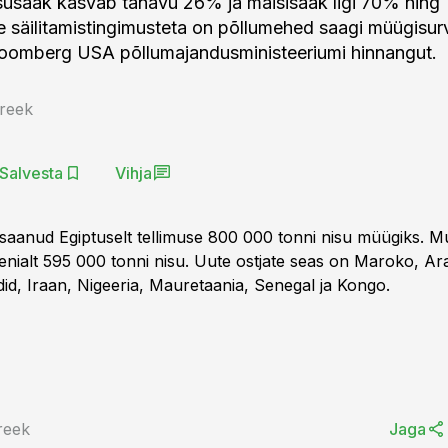
usaak kasvab tänavu 26% ja maisisaak ligi 70% ning
 säilitamistingimusteta on põllumehed saagi müügisurv
oomberg USA põllumajandusministeeriumi hinnangut.
reek
Salvesta
Vihja
aanud Egiptuselt tellimuse 800 000 tonni nisu müügiks. Mu
nialt 595 000 tonni nisu. Uute ostjate seas on Maroko, Ar
d, Iraan, Nigeeria, Mauretaania, Senegal ja Kongo.
reek
Jaga