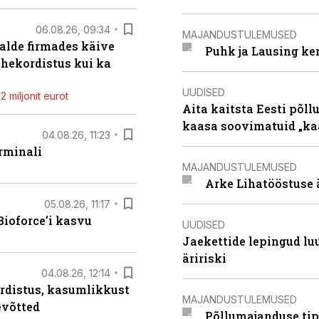
06.08.26, 09:34
MAJANDUSTULEMUSED
alde firmades käive
Puhk ja Lausing ke
ahekordistus kui ka
UUDISED
 miljonit eurot
Aita kaitsta Eesti põllu
kaasa soovimatuid „kaa
04.08.26, 11:23
rminali
MAJANDUSTULEMUSED
Arke Lihatööstuse 
05.08.26, 11:17
ioforce’i kasvu
UUDISED
Jaekettide lepingud luub
äririski
04.08.26, 12:14
rdistus, kasumlikkust
MAJANDUSTULEMUSED
evõtted
Põllumajanduse tip