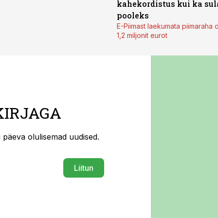
kahekordistus kui ka sul
pooleks
E-Piimast laekumata piimaraha 
1,2 miljonit eurot
KIRJAGA
ti päeva olulisemad uudised.
Liitun