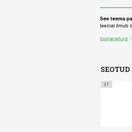
See teema pa
teemal ilmub m
tooraineturg
SEOTUD
ST