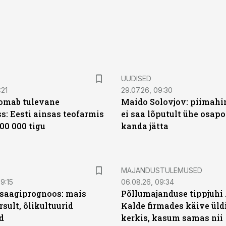
UUDISED
:21
29.07.26, 09:30
oomab tulevane
Maido Solovjov: piimahi
s: Eesti ainsas teofarmis
ei saa lõputult ühe osapo
00 000 tigu
kanda jätta
MAJANDUSTULEMUSED
9:15
06.08.26, 09:34
saagiprognoos: mais
Põllumajanduse tippjuhi
rsult, õlikultuurid
Kalde firmades käive üld
d
kerkis, kasum samas nii