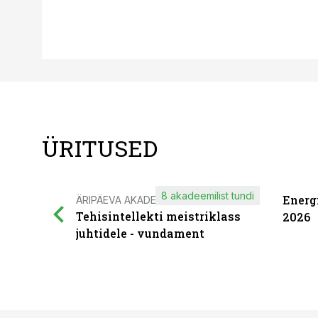
ÜRITUSED
8 akadeemilist tundi
Energ
ÄRIPÄEVA AKADEEMIA
Tehisintellekti meistriklass
2026
juhtidele - vundament