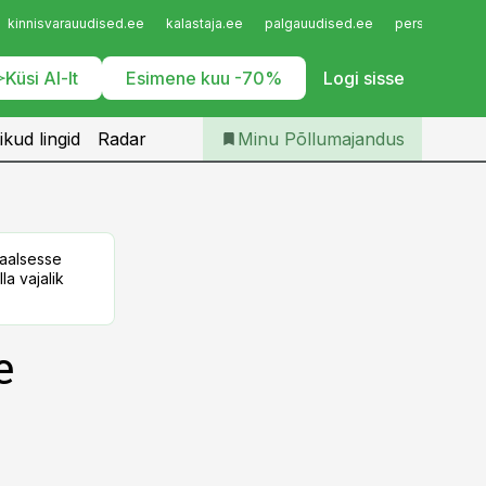
Iseteenindus
kinnisvarauudised.ee
kalastaja.ee
palgauudised.ee
personaliuudi
Telli Põllumajandus
Küsi AI-lt
Esimene kuu -70%
Logi sisse
ikud lingid
Radar
Minu Põllumajandus
taalsesse
la vajalik
e