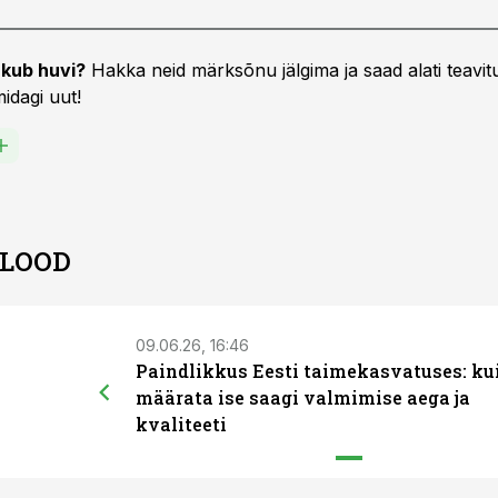
kub huvi?
Hakka neid märksõnu jälgima ja saad alati teavitu
idagi uut!
 LOOD
09.06.26, 16:46
Paindlikkus Eesti taimekasvatuses: ku
määrata ise saagi valmimise aega ja
kvaliteeti