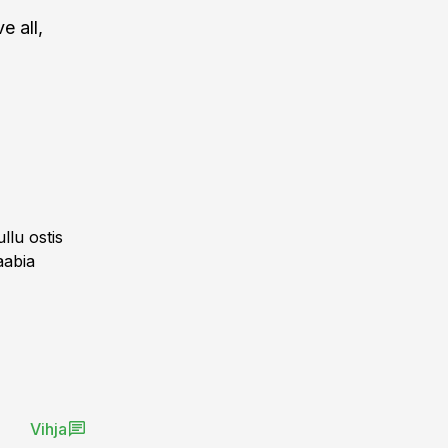
e all,
llu ostis
aabia
Vihja