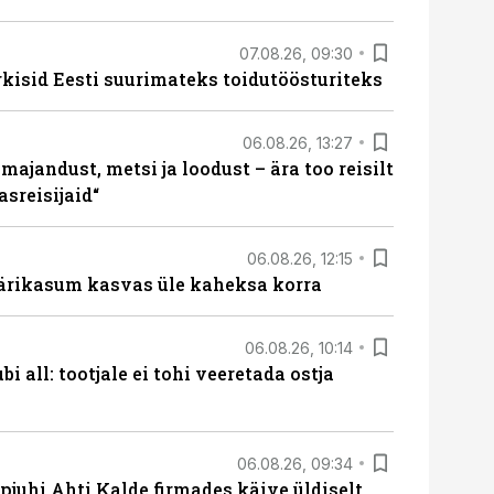
07.08.26, 09:30
rkisid Eesti suurimateks toidutöösturiteks
06.08.26, 13:27
majandust, metsi ja loodust – ära too reisilt
sreisijaid“
06.08.26, 12:15
ärikasum kasvas üle kaheksa korra
06.08.26, 10:14
i all: tootjale ei tohi veeretada ostja
06.08.26, 09:34
pjuhi Ahti Kalde firmades käive üldiselt