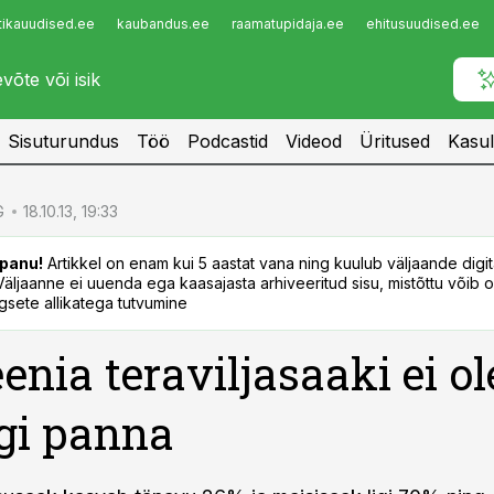
tikauudised.ee
kaubandus.ee
raamatupidaja.ee
ehitusuudised.ee
Infopank
Radar
Sisuturundus
Töö
Podcastid
Videod
Üritused
Kasul
G
18.10.13, 19:33
panu!
Artikkel on enam kui 5 aastat vana ning kuulub väljaande digi
. Väljaanne ei uuenda ega kaasajasta arhiveeritud sisu, mistõttu võib ol
sete allikatega tutvumine
nia teraviljasaaki ei ol
gi panna