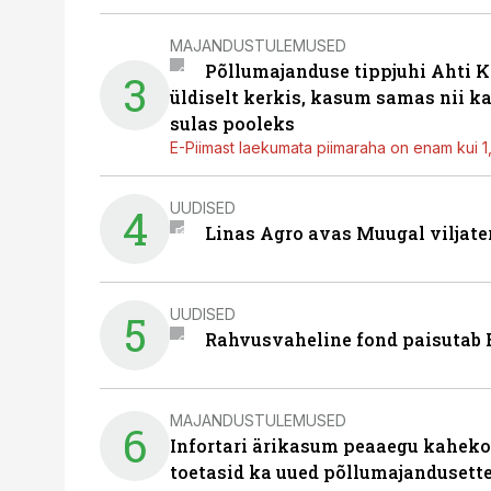
MAJANDUSTULEMUSED
Põllumajanduse tippjuhi Ahti K
3
üldiselt kerkis, kasum samas nii k
sulas pooleks
E-Piimast laekumata piimaraha on enam kui 1,2
UUDISED
4
Linas Agro avas Muugal viljate
UUDISED
5
Rahvusvaheline fond paisutab B
MAJANDUSTULEMUSED
6
Infortari ärikasum peaaegu kaheko
toetasid ka uued põllumajandusett