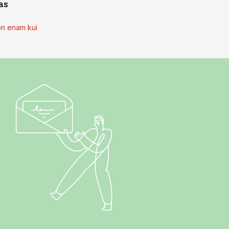
as
on enam kui