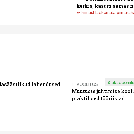
kerkis, kasum samas ni
E-Piimast laekumata piimaraha
8 akadeemilis
iasäästlikud lahendused
IT KOOLITUS
Muutuste juhtimise kooli
praktilised tööriistad