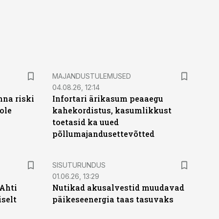
MAJANDUSTULEMUSED
04.08.26, 12:14
nna riski
Infortari ärikasum peaaegu
ole
kahekordistus, kasumlikkust
toetasid ka uued
põllumajandusettevõtted
ST
SISUTURUNDUS
01.06.26, 13:29
 Ahti
Nutikad akusalvestid muudavad
iselt
päikeseenergia taas tasuvaks