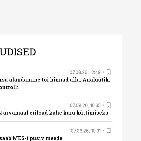
UDISED
07.08.26, 12:49
ksu alandamine tõi hinnad alla. Analüütik:
ontrolli
07.08.26, 10:35
ärvamaal eriload kahe karu küttimiseks
07.08.26, 10:31
saab MES-i püsiv meede