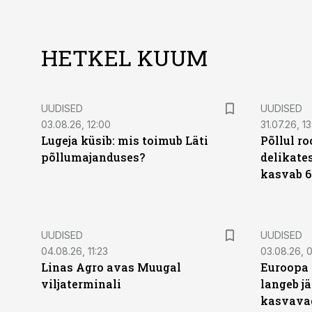
HETKEL KUUM
UUDISED
UUDISED
03.08.26, 12:00
31.07.26, 13
Lugeja küsib: mis toimub Läti
Põllul r
põllumajanduses?
delikates
kasvab 6
UUDISED
UUDISED
04.08.26, 11:23
03.08.26, 0
Linas Agro avas Muugal
Euroopa 
viljaterminali
langeb jä
kasvava