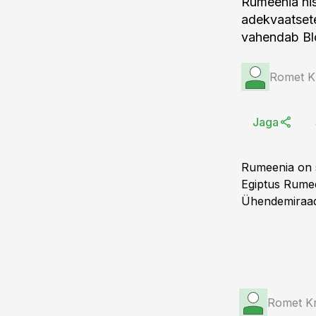
Rumeenia nis
adekvaatsete
vahendab Bl
Romet K
Jaga
Rumeenia on s
Egiptus Rumee
Ühendemiraadi
Romet K