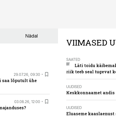
Nädal
VIIMASED U
SAATED
Läti toidu käibema
riik teeb seal tugevat k
29.07.26, 09:30
 saa lõputult ühe
UUDISED
Keskkonnaamet andis J
03.08.26, 12:00
umajanduses?
UUDISED
Eluaseme kaaslaenust 