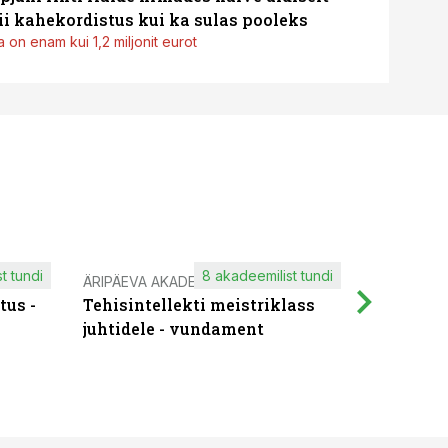
i kahekordistus kui ka sulas pooleks
 on enam kui 1,2 miljonit eurot
t tundi
8 akadeemilist tundi
ÄRIPÄEVA AKADEEMIA
IT KOOLIT
tus -
Tehisintellekti meistriklass
Muutuste
juhtidele - vundament
praktilis