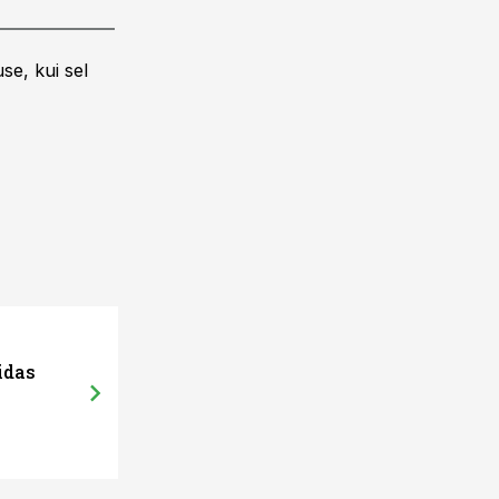
se, kui sel
idas