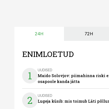
24H
72H
ENIMLOETUD
UUDISED
1
Maido Solovjov: piimahinna riski ei
osapoole kanda jätta
UUDISED
2
Lugeja küsib: mis toimub Läti põll