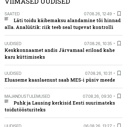
VIIMASED UUDISED
SAATED
07.08.26, 12:49
Läti toidu käibemaksu alandamine tõi hinnad
alla. Analüütik: riik teeb seal tugevat kontrolli
UUDISED
07.08.26, 10:35
Keskkonnaamet andis Järvamaal eriload kahe
karu küttimiseks
UUDISED
07.08.26, 10:31
Eluaseme kaaslaenust saab MES-i püsiv meede
MAJANDUSTULEMUSED
07.08.26, 09:30
Puhk ja Lausing kerkisid Eesti suurimateks
toidutöösturiteks
UUDISED
06.08.26, 13:27