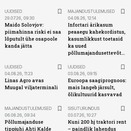
UUDISED
MAJANDUSTULEMUSED
29.07.26, 09:30
04.08.26, 12:14
Maido Solovjov:
Infortari ärikasum
piimahinna riski ei saa
peaaegu kahekordistus,
lõputult ühe osapoole
kasumlikkust toetasid
kanda jätta
ka uued
põllumajandusettevõtted
UUDISED
UUDISED
04.08.26, 11:23
03.08.26, 09:15
Linas Agro avas
Euroopa saagiprognoos:
Muugal viljaterminali
mais langeb järsult,
õlikultuurid kasvavad
ST
MAJANDUSTULEMUSED
SISUTURUNDUS
06.08.26, 09:34
03.07.26, 10:27
Põllumajanduse
Kuni 200 hj traktori rent
tippjuhi Ahti Kalde
– paindlik lahendus