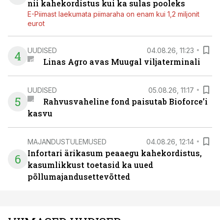
nii kahekordistus kui ka sulas pooleks
E-Piimast laekumata piimaraha on enam kui 1,2 miljonit
eurot
UUDISED
04.08.26, 11:23
4
Linas Agro avas Muugal viljaterminali
UUDISED
05.08.26, 11:17
5
Rahvusvaheline fond paisutab Bioforce’i
kasvu
MAJANDUSTULEMUSED
04.08.26, 12:14
Infortari ärikasum peaaegu kahekordistus,
6
kasumlikkust toetasid ka uued
põllumajandusettevõtted