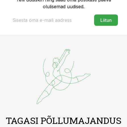
olulisemad uudised.
Liitun
TAGASI PÕLLUMAJANDUS