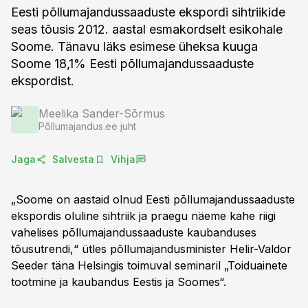
Eesti põllumajandussaaduste ekspordi sihtriikide
seas tõusis 2012. aastal esmakordselt esikohale
Soome. Tänavu läks esimese üheksa kuuga
Soome 18,1% Eesti põllumajandussaaduste
ekspordist.
Meelika Sander-Sõrmus
Põllumajandus.ee juht
Jaga
Salvesta
Vihja
„Soome on aastaid olnud Eesti põllumajandussaaduste
ekspordis oluline sihtriik ja praegu näeme kahe riigi
vahelises põllumajandussaaduste kaubanduses
tõusutrendi,“ ütles põllumajandusminister Helir-Valdor
Seeder täna Helsingis toimuval seminaril „Toiduainete
tootmine ja kaubandus Eestis ja Soomes“.