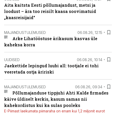
Aita kaitsta Eesti põllumajandust, metsi ja
loodust – ära too reisilt kaasa soovimatuid
„kaasreisijaid“
MAJANDUSTULEMUSED
06.08.26, 12:15
Arke Lihatööstuse ärikasum kasvas üle
kaheksa korra
UUDISED
06.08.26, 10:14
Jaekettide lepingud luubi all: tootjale ei tohi
veeretada ostja äririski
MAJANDUSTULEMUSED
06.08.26, 09:34
Põllumajanduse tippjuhi Ahti Kalde firmades
käive üldiselt kerkis, kasum samas nii
kahekordistus kui ka sulas pooleks
E-Piimast laekumata piimaraha on enam kui 1,2 miljonit eurot