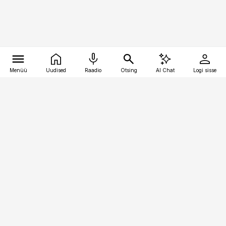
Menüü
Uudised
Raadio
Otsing
AI Chat
Logi sisse
Vana-Lõuna 39/1, 19094 Tallinn
(+372) 667 0111
pollumajandus@pollumajandus.ee
Telli
Reklaam
Firmast
Sisu kasutamisõigused
Ajakirjaniku
eetikakoodeks