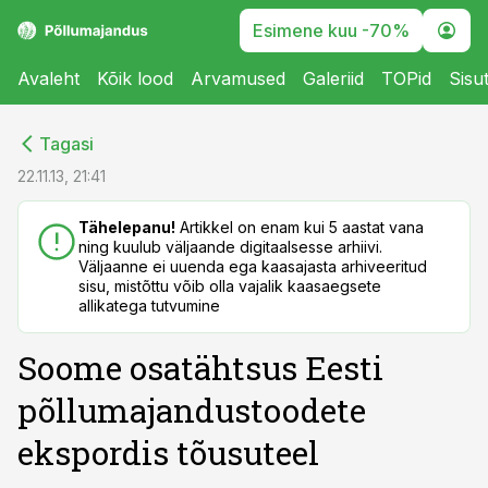
Esimene kuu -70%
Avaleht
Kõik lood
Arvamused
Galeriid
TOPid
Sisu
cebook
cebook
Tagasi
Twitter)
Twitter)
22.11.13, 21:41
kedIn
kedIn
Tähelepanu!
Artikkel on enam kui 5 aastat vana
ning kuulub väljaande digitaalsesse arhiivi.
ail
ail
Väljaanne ei uuenda ega kaasajasta arhiveeritud
sisu, mistõttu võib olla vajalik kaasaegsete
k
k
allikatega tutvumine
Soome osatähtsus Eesti
põllumajandustoodete
ekspordis tõusuteel