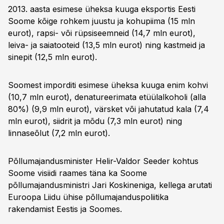
2013. aasta esimese üheksa kuuga eksportis Eesti
Soome kõige rohkem juustu ja kohupiima (15 mln
eurot), rapsi- või rüpsiseemneid (14,7 mln eurot),
leiva- ja saiatooteid (13,5 mln eurot) ning kastmeid ja
sinepit (12,5 mln eurot).
Soomest imporditi esimese üheksa kuuga enim kohvi
(10,7 mln eurot), denatureerimata etüülalkoholi (alla
80%) (9,9 mln eurot), värsket või jahutatud kala (7,4
mln eurot), siidrit ja mõdu (7,3 mln eurot) ning
linnaseõlut (7,2 mln eurot).
Põllumajandusminister Helir-Valdor Seeder kohtus
Soome visiidi raames täna ka Soome
põllumajandusministri Jari Koskineniga, kellega arutati
Euroopa Liidu ühise põllumajanduspoliitika
rakendamist Eestis ja Soomes.