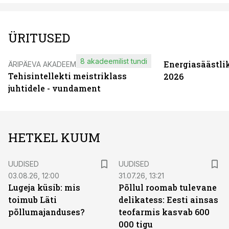
ÜRITUSED
8 akadeemilist tundi
Energiasäästli
ÄRIPÄEVA AKADEEMIA
Tehisintellekti meistriklass
2026
juhtidele - vundament
HETKEL KUUM
UUDISED
UUDISED
03.08.26, 12:00
31.07.26, 13:21
Lugeja küsib: mis
Põllul roomab tulevane
toimub Läti
delikatess: Eesti ainsas
põllumajanduses?
teofarmis kasvab 600
000 tigu