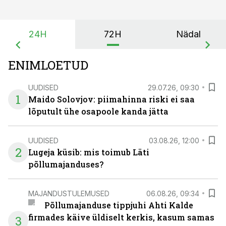
24H
72H
Nädal
ENIMLOETUD
UUDISED
29.07.26, 09:30
1
Maido Solovjov: piimahinna riski ei saa
lõputult ühe osapoole kanda jätta
UUDISED
03.08.26, 12:00
2
Lugeja küsib: mis toimub Läti
põllumajanduses?
MAJANDUSTULEMUSED
06.08.26, 09:34
Põllumajanduse tippjuhi Ahti Kalde
firmades käive üldiselt kerkis, kasum samas
3