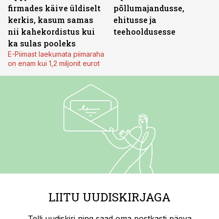
firmades käive üldiselt
põllumajandusse,
kerkis, kasum samas
ehitusse ja
nii kahekordistus kui
teehooldusesse
ka sulas pooleks
E-Piimast laekumata piimaraha
on enam kui 1,2 miljonit eurot
LIITU UUDISKIRJAGA
Telli uudiskiri ning saad oma postkasti päeva