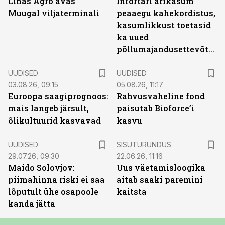
Linas Agro avas
Infortari ärikasum
Muugal viljaterminali
peaaegu kahekordistus,
kasumlikkust toetasid
ka uued
põllumajandusettevõtted
UUDISED
UUDISED
03.08.26, 09:15
05.08.26, 11:17
Euroopa saagiprognoos:
Rahvusvaheline fond
mais langeb järsult,
paisutab Bioforce’i
õlikultuurid kasvavad
kasvu
ST
UUDISED
SISUTURUNDUS
29.07.26, 09:30
22.06.26, 11:16
Maido Solovjov:
Uus väetamisloogika
piimahinna riski ei saa
aitab saaki paremini
lõputult ühe osapoole
kaitsta
kanda jätta