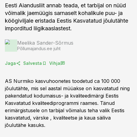
Eesti Aiandusliit annab teada, et tarbijal on nüüd
võimalik jaemüügis sarnaselt kohalikule puu- ja
köögiviljale eristada Eestis Kasvatatud jõulutähte
imporditud liigikaaslastest.
Meelika Sander-Sõrmus
Põllumajandus.ee juht
Jaga
Salvesta
Vihja
AS Nurmiko kasvuhoonetes toodetud ca 100 000
jõulutähte, mis sel aastal müüakse on kasvatatud ning
pakendatud kodumaisus- ja kvaliteedimärgi Eestis
Kasvatatud kvaliteediprogrammi raames. Tänud
erimärgistusele on tarbijal võimalus teha valik Eestis
kasvatatud, värske , kvaliteetse ja kaua säiliva
jõulutähe kasuks.