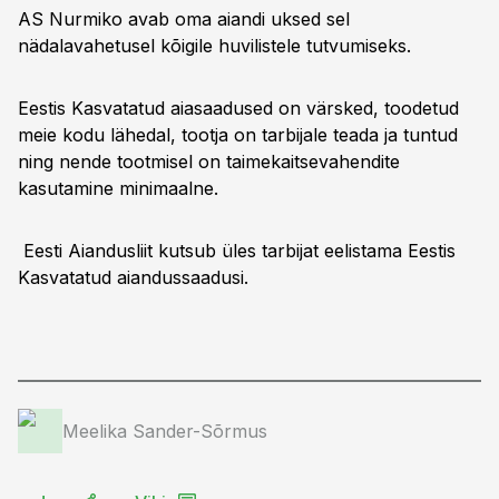
AS Nurmiko avab oma aiandi uksed sel
nädalavahetusel kõigile huvilistele tutvumiseks.
Eestis Kasvatatud aiasaadused on värsked, toodetud
meie kodu lähedal, tootja on tarbijale teada ja tuntud
ning nende tootmisel on taimekaitsevahendite
kasutamine minimaalne.
Eesti Aiandusliit kutsub üles tarbijat eelistama Eestis
Kasvatatud aiandussaadusi.
Meelika Sander-Sõrmus