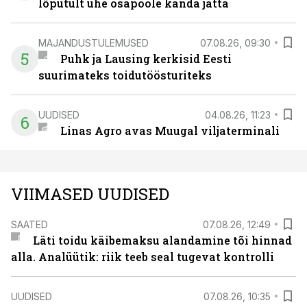
lõputult ühe osapoole kanda jätta
MAJANDUSTULEMUSED
07.08.26, 09:30
5
Puhk ja Lausing kerkisid Eesti
suurimateks toidutöösturiteks
UUDISED
04.08.26, 11:23
6
Linas Agro avas Muugal viljaterminali
VIIMASED UUDISED
SAATED
07.08.26, 12:49
Läti toidu käibemaksu alandamine tõi hinnad
alla. Analüütik: riik teeb seal tugevat kontrolli
UUDISED
07.08.26, 10:35