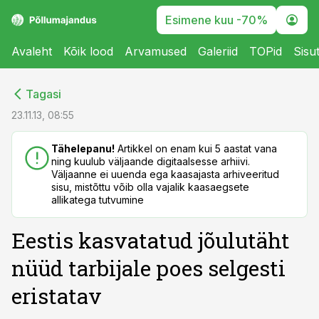
Esimene kuu -70%
Avaleht
Kõik lood
Arvamused
Galeriid
TOPid
Sisu
cebook
cebook
Tagasi
Twitter)
Twitter)
23.11.13, 08:55
kedIn
kedIn
Tähelepanu!
Artikkel on enam kui 5 aastat vana
ning kuulub väljaande digitaalsesse arhiivi.
ail
ail
Väljaanne ei uuenda ega kaasajasta arhiveeritud
sisu, mistõttu võib olla vajalik kaasaegsete
k
k
allikatega tutvumine
Eestis kasvatatud jõulutäht
nüüd tarbijale poes selgesti
eristatav