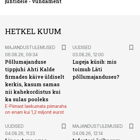
juhtidele - vundament
HETKEL KUUM
MAJANDUSTULEMUSED
UUDISED
06.08.26, 09:34
03.08.26, 12:00
Põllumajanduse
Lugeja küsib: mis
tippjuhi Ahti Kalde
toimub Läti
firmades käive üldiselt
põllumajanduses?
kerkis, kasum samas
nii kahekordistus kui
ka sulas pooleks
E-Piimast laekumata piimaraha
on enam kui 1,2 miljonit eurot
UUDISED
MAJANDUSTULEMUSED
04.08.26, 11:23
04.08.26, 12:14