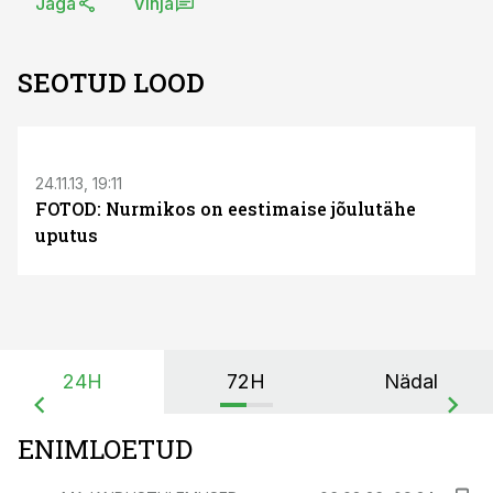
Jaga
Vihja
SEOTUD LOOD
S
24.11.13, 19:11
FOTOD: Nurmikos on eestimaise jõulutähe
uputus
24H
72H
Nädal
ENIMLOETUD