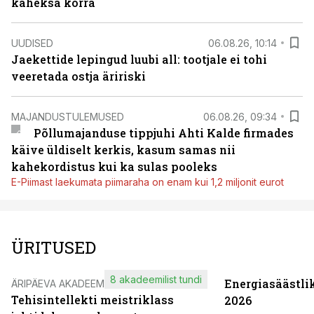
kaheksa korra
UUDISED
06.08.26, 10:14
Jaekettide lepingud luubi all: tootjale ei tohi
veeretada ostja äririski
MAJANDUSTULEMUSED
06.08.26, 09:34
Põllumajanduse tippjuhi Ahti Kalde firmades
käive üldiselt kerkis, kasum samas nii
kahekordistus kui ka sulas pooleks
E-Piimast laekumata piimaraha on enam kui 1,2 miljonit eurot
ÜRITUSED
8 akadeemilist tundi
Energiasäästli
ÄRIPÄEVA AKADEEMIA
Tehisintellekti meistriklass
2026