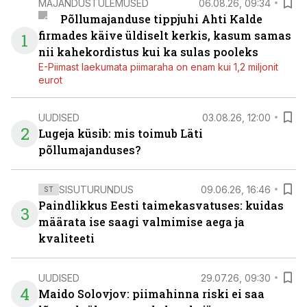
MAJANDUSTULEMUSED
06.08.26, 09:34
Põllumajanduse tippjuhi Ahti Kalde
firmades käive üldiselt kerkis, kasum samas
1
nii kahekordistus kui ka sulas pooleks
E-Piimast laekumata piimaraha on enam kui 1,2 miljonit
eurot
UUDISED
03.08.26, 12:00
2
Lugeja küsib: mis toimub Läti
põllumajanduses?
SISUTURUNDUS
09.06.26, 16:46
ST
Paindlikkus Eesti taimekasvatuses: kuidas
3
määrata ise saagi valmimise aega ja
kvaliteeti
UUDISED
29.07.26, 09:30
4
Maido Solovjov: piimahinna riski ei saa