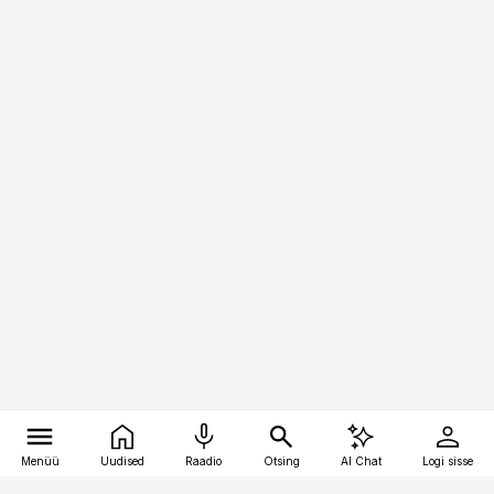
Menüü
Uudised
Raadio
Otsing
AI Chat
Logi sisse