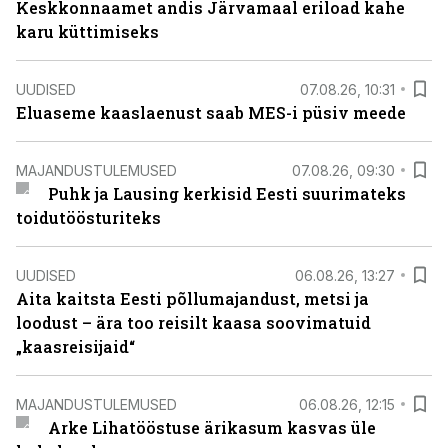
Keskkonnaamet andis Järvamaal eriload kahe
karu küttimiseks
UUDISED
07.08.26, 10:31
Eluaseme kaaslaenust saab MES-i püsiv meede
MAJANDUSTULEMUSED
07.08.26, 09:30
Puhk ja Lausing kerkisid Eesti suurimateks
toidutöösturiteks
UUDISED
06.08.26, 13:27
Aita kaitsta Eesti põllumajandust, metsi ja
loodust – ära too reisilt kaasa soovimatuid
„kaasreisijaid“
MAJANDUSTULEMUSED
06.08.26, 12:15
Arke Lihatööstuse ärikasum kasvas üle