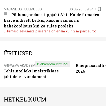
MAJANDUSTULEMUSED
06.08.26, 09:34
Põllumajanduse tippjuhi Ahti Kalde firmades
käive üldiselt kerkis, kasum samas nii
kahekordistus kui ka sulas pooleks
E-Piimast laekumata piimaraha on enam kui 1,2 miljonit eurot
ÜRITUSED
8 akadeemilist tundi
Energiasäästli
ÄRIPÄEVA AKADEEMIA
Tehisintellekti meistriklass
2026
juhtidele - vundament
HETKEL KUUM