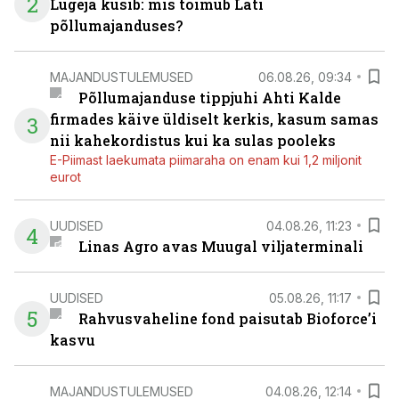
2
Lugeja küsib: mis toimub Läti
põllumajanduses?
MAJANDUSTULEMUSED
06.08.26, 09:34
Põllumajanduse tippjuhi Ahti Kalde
firmades käive üldiselt kerkis, kasum samas
3
nii kahekordistus kui ka sulas pooleks
E-Piimast laekumata piimaraha on enam kui 1,2 miljonit
eurot
UUDISED
04.08.26, 11:23
4
Linas Agro avas Muugal viljaterminali
UUDISED
05.08.26, 11:17
5
Rahvusvaheline fond paisutab Bioforce’i
kasvu
MAJANDUSTULEMUSED
04.08.26, 12:14