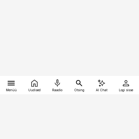
Menüü
Uudised
Raadio
Otsing
AI Chat
Logi sisse
Vana-Lõuna 39/1, 19094 Tallinn
(+372) 667 0111
pollumajandus@pollumajandus.ee