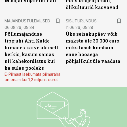
Muugal viljaterminali
mais langeb järsult,
õlikultuurid kasvavad
ST
MAJANDUSTULEMUSED
SISUTURUNDUS
06.08.26, 09:34
11.06.26, 09:28
Põllumajanduse
Üks seisakupäev võib
tippjuhi Ahti Kalde
maksta üle 30 000 euro:
firmades käive üldiselt
miks tasub kombain
kerkis, kasum samas
enne hooaega
nii kahekordistus kui
põhjalikult üle vaadata
ka sulas pooleks
E-Piimast laekumata piimaraha
on enam kui 1,2 miljonit eurot