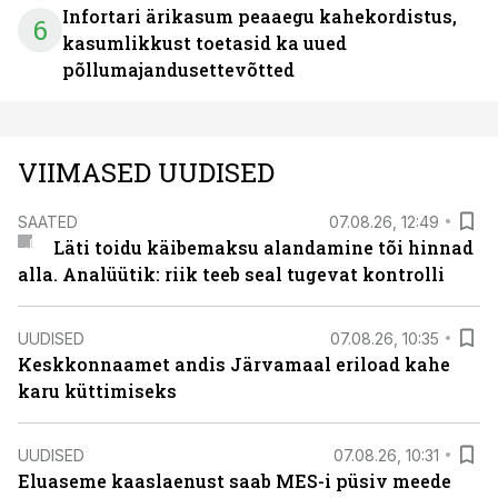
Infortari ärikasum peaaegu kahekordistus,
6
kasumlikkust toetasid ka uued
põllumajandusettevõtted
VIIMASED UUDISED
SAATED
07.08.26, 12:49
Läti toidu käibemaksu alandamine tõi hinnad
alla. Analüütik: riik teeb seal tugevat kontrolli
UUDISED
07.08.26, 10:35
Keskkonnaamet andis Järvamaal eriload kahe
karu küttimiseks
UUDISED
07.08.26, 10:31
Eluaseme kaaslaenust saab MES-i püsiv meede