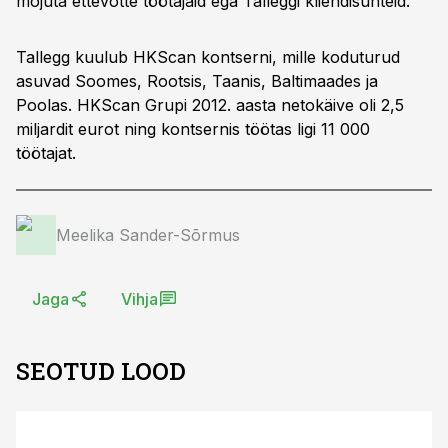
mõjuta ettevõtte töötajaid ega Talleggi kliendisuhteid.
Tallegg kuulub HKScan kontserni, mille koduturud
asuvad Soomes, Rootsis, Taanis, Baltimaades ja
Poolas. HKScan Grupi 2012. aasta netokäive oli 2,5
miljardit eurot ning kontsernis töötas ligi 11 000
töötajat.
Meelika Sander-Sõrmus
Jaga
Vihja
SEOTUD LOOD
S