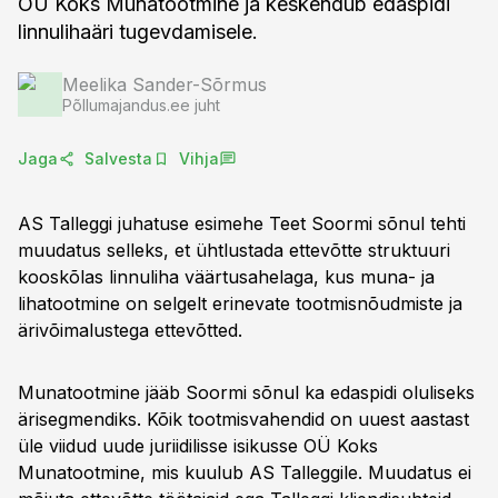
OÜ Koks Munatootmine ja keskendub edaspidi
linnulihaäri tugevdamisele.
Meelika Sander-Sõrmus
Põllumajandus.ee juht
Jaga
Salvesta
Vihja
AS Talleggi juhatuse esimehe Teet Soormi sõnul tehti
muudatus selleks, et ühtlustada ettevõtte struktuuri
kooskõlas linnuliha väärtusahelaga, kus muna- ja
lihatootmine on selgelt erinevate tootmisnõudmiste ja
ärivõimalustega ettevõtted.
Munatootmine jääb Soormi sõnul ka edaspidi oluliseks
ärisegmendiks. Kõik tootmisvahendid on uuest aastast
üle viidud uude juriidilisse isikusse OÜ Koks
Munatootmine, mis kuulub AS Talleggile. Muudatus ei