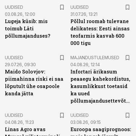
UUDISED
UUDISED
03.08.26, 12:00
31.07.26, 13:21
Lugeja küsib: mis
Põllul roomab tulevane
toimub Läti
delikatess: Eesti ainsas
põllumajanduses?
teofarmis kasvab 600
000 tigu
UUDISED
MAJANDUSTULEMUSED
29.07.26, 09:30
04.08.26, 12:14
Maido Solovjov:
Infortari ärikasum
piimahinna riski ei saa
peaaegu kahekordistus,
lõputult ühe osapoole
kasumlikkust toetasid
kanda jätta
ka uued
põllumajandusettevõtted
UUDISED
UUDISED
04.08.26, 11:23
03.08.26, 09:15
Linas Agro avas
Euroopa saagiprognoos: