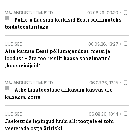
MAJANDUSTULEMUSED
07.08.26, 09:30
Puhk ja Lausing kerkisid Eesti suurimateks
toidutöösturiteks
UUDISED
06.08.26, 13:27
Aita kaitsta Eesti põllumajandust, metsi ja
loodust – ära too reisilt kaasa soovimatuid
„kaasreisijaid“
MAJANDUSTULEMUSED
06.08.26, 12:15
Arke Lihatööstuse ärikasum kasvas üle
kaheksa korra
UUDISED
06.08.26, 10:14
Jaekettide lepingud luubi all: tootjale ei tohi
veeretada ostja äririski