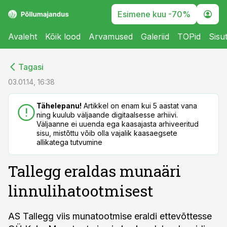
Esimene kuu -70%
Avaleht
Kõik lood
Arvamused
Galeriid
TOPid
Sisu
cebook
cebook
Tagasi
Twitter)
Twitter)
03.01.14, 16:38
kedIn
kedIn
Tähelepanu!
Artikkel on enam kui 5 aastat vana
ning kuulub väljaande digitaalsesse arhiivi.
ail
ail
Väljaanne ei uuenda ega kaasajasta arhiveeritud
sisu, mistõttu võib olla vajalik kaasaegsete
k
k
allikatega tutvumine
Tallegg eraldas munaäri
linnulihatootmisest
AS Tallegg viis munatootmise eraldi ettevõttesse