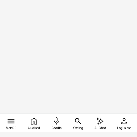
Menüü
Uudised
Raadio
Otsing
AI Chat
Logi sisse