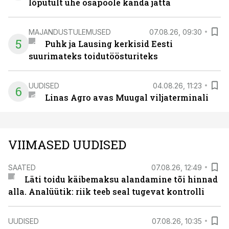
lõputult ühe osapoole kanda jätta
MAJANDUSTULEMUSED
07.08.26, 09:30
5
Puhk ja Lausing kerkisid Eesti
suurimateks toidutöösturiteks
UUDISED
04.08.26, 11:23
6
Linas Agro avas Muugal viljaterminali
VIIMASED UUDISED
SAATED
07.08.26, 12:49
Läti toidu käibemaksu alandamine tõi hinnad
alla. Analüütik: riik teeb seal tugevat kontrolli
UUDISED
07.08.26, 10:35