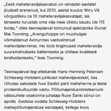
„Eesti maheteraviljakasvatus on viimastel aastatel
jõudsalt arenenud, kui 2010. aastal kuulus Wiru Vili
võrgustikku ca 10 maheteraviljakasvatajat, siis
tänaseks turustab oma vilja meie ühistu kaudu üle 115
tootja,“ ütles teemapäeval toimunud ajakirjanike lõunal
Mai Tooming. „Arenguhüppe on muuhulgas
võimaldanud Avinurmes vastvalminud
maheviljaterminal, mis loob tingimused maheteravilja
suuremahuliseks käitlemiseks ja ühtlase kvaliteedi
kindlustamiseks,“ lisas Tooming.
Teemapäeval tegi ettekande Hans-Henning Petersen
Schleswig-Holsteini juhtivast maheviljaveskist, kes
rõhutas sakslaste huvi Eestist pärit maheherne ja teiste
proteiinikultuuride vastu. Põllumajandusministeeriumi
välissuhete osakonna juhataja Ruve Šanki sõnul on
aprillis Eestisse oodata Schleswig-Holsteini
mahepõllumajanduse esindajaid, kellega koos