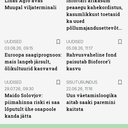
Linas Agro avas
Infortari ärikasum
Muugal viljaterminali
peaaegu kahekordistus,
kasumlikkust toetasid
ka uued
põllumajandusettevõtted
UUDISED
UUDISED
03.08.26, 09:15
05.08.26, 11:17
Euroopa saagiprognoos:
Rahvusvaheline fond
mais langeb järsult,
paisutab Bioforce’i
õlikultuurid kasvavad
kasvu
ST
UUDISED
SISUTURUNDUS
29.07.26, 09:30
22.06.26, 11:16
Maido Solovjov:
Uus väetamisloogika
piimahinna riski ei saa
aitab saaki paremini
lõputult ühe osapoole
kaitsta
kanda jätta