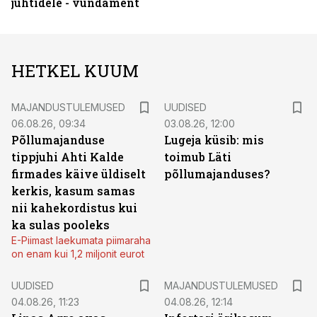
juhtidele - vundament
HETKEL KUUM
MAJANDUSTULEMUSED
UUDISED
06.08.26, 09:34
03.08.26, 12:00
Põllumajanduse
Lugeja küsib: mis
tippjuhi Ahti Kalde
toimub Läti
firmades käive üldiselt
põllumajanduses?
kerkis, kasum samas
nii kahekordistus kui
ka sulas pooleks
E-Piimast laekumata piimaraha
on enam kui 1,2 miljonit eurot
UUDISED
MAJANDUSTULEMUSED
04.08.26, 11:23
04.08.26, 12:14