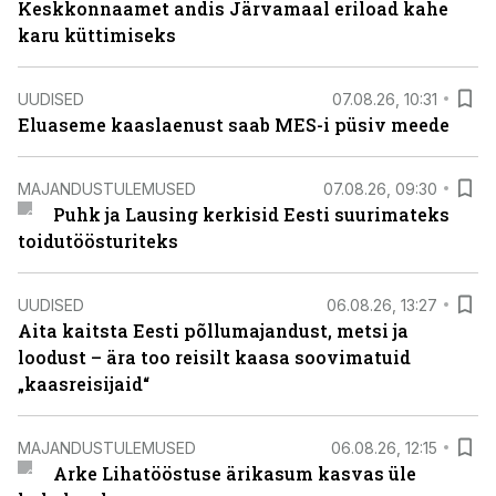
Keskkonnaamet andis Järvamaal eriload kahe
karu küttimiseks
UUDISED
07.08.26, 10:31
Eluaseme kaaslaenust saab MES-i püsiv meede
MAJANDUSTULEMUSED
07.08.26, 09:30
Puhk ja Lausing kerkisid Eesti suurimateks
toidutöösturiteks
UUDISED
06.08.26, 13:27
Aita kaitsta Eesti põllumajandust, metsi ja
loodust – ära too reisilt kaasa soovimatuid
„kaasreisijaid“
MAJANDUSTULEMUSED
06.08.26, 12:15
Arke Lihatööstuse ärikasum kasvas üle