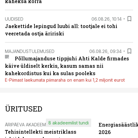
kaheksa korra
UUDISED
06.08.26, 10:14
Jaekettide lepingud luubi all: tootjale ei tohi
veeretada ostja äririski
MAJANDUSTULEMUSED
06.08.26, 09:34
Põllumajanduse tippjuhi Ahti Kalde firmades
käive üldiselt kerkis, kasum samas nii
kahekordistus kui ka sulas pooleks
E-Piimast laekumata piimaraha on enam kui 1,2 miljonit eurot
ÜRITUSED
8 akadeemilist tundi
Energiasäästli
ÄRIPÄEVA AKADEEMIA
Tehisintellekti meistriklass
2026