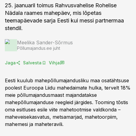
25. jaanuaril toimus Rahvusvahelise Rohelise
Nädala raames mahepäev, mis lõpetas
teemapäevade sarja Eesti kui messi partnermaa
stendil.
Meelika Sander-Sõrmus
Põllumajandus.ee juht
Jaga
Salvesta
Vihja
Eesti kuulub mahepõllumajandusliku maa osatähtsuse
poolest Euroopa Liidu mahedaimate hulka, tervelt 18%
meie põllumajandusmaast majandatakse
mahepõllumajanduse reegleid järgides. Tooming tõstis
oma esitluses esile viite mahetootmise valdkonda –
maheveisekasvatus, metsamarjad, mahetoorpiim,
mahemesi ja maheteravili.