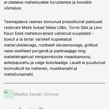
arutatakse mahetoodete turustamise ja koostöö
võimalusi.
Teemapäeva raames toimunud pressilõunal pakkusid
restorani Mekk kokad Nikita Ulitin, Tormi Sikk ja Liivo
Kaun Eesti mahetoorainest valminud suupisteid –
boeuf a la tartar värskelt küpsetatud
maherukkileivaga, rostbeefi sibulamoosiga, grillitud
veise sisefileed porgandi ja pastinaagiga ning
mahetatrajahust minipannkooke maasikamoosi,
astelpajuvahu ja valge šokolaadiga. Laualt ei puudunud
loomulikult ka maheviin, mustikamahl ja
maheõunamahl.
Meelika Sander-Sõrmus