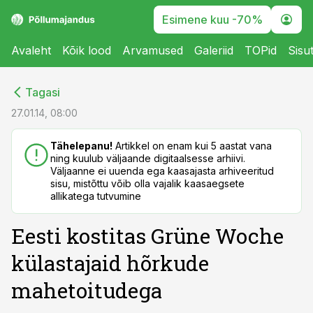
Esimene kuu -70%
Avaleht
Kõik lood
Arvamused
Galeriid
TOPid
Sisu
cebook
cebook
Tagasi
Twitter)
Twitter)
27.01.14, 08:00
kedIn
kedIn
Tähelepanu!
Artikkel on enam kui 5 aastat vana
ning kuulub väljaande digitaalsesse arhiivi.
ail
ail
Väljaanne ei uuenda ega kaasajasta arhiveeritud
sisu, mistõttu võib olla vajalik kaasaegsete
k
k
allikatega tutvumine
Eesti kostitas Grüne Woche
külastajaid hõrkude
mahetoitudega