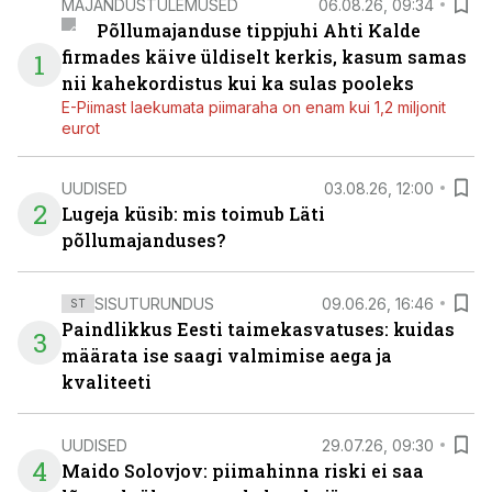
MAJANDUSTULEMUSED
06.08.26, 09:34
Põllumajanduse tippjuhi Ahti Kalde
firmades käive üldiselt kerkis, kasum samas
1
nii kahekordistus kui ka sulas pooleks
E-Piimast laekumata piimaraha on enam kui 1,2 miljonit
eurot
UUDISED
03.08.26, 12:00
2
Lugeja küsib: mis toimub Läti
põllumajanduses?
SISUTURUNDUS
09.06.26, 16:46
ST
Paindlikkus Eesti taimekasvatuses: kuidas
3
määrata ise saagi valmimise aega ja
kvaliteeti
UUDISED
29.07.26, 09:30
4
Maido Solovjov: piimahinna riski ei saa