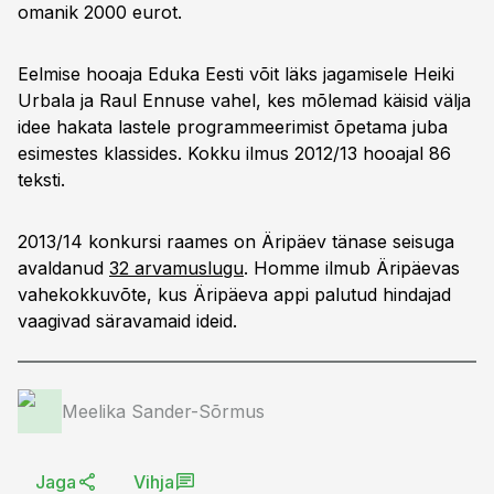
omanik 2000 eurot.
Eelmise hooaja Eduka Eesti võit läks jagamisele Heiki
Urbala ja Raul Ennuse vahel, kes mõlemad käisid välja
idee hakata lastele programmeerimist õpetama juba
esimestes klassides. Kokku ilmus 2012/13 hooajal 86
teksti.
2013/14 konkursi raames on Äripäev tänase seisuga
avaldanud
32 arvamuslugu
. Homme ilmub Äripäevas
vahekokkuvõte, kus Äripäeva appi palutud hindajad
vaagivad säravamaid ideid.
Meelika Sander-Sõrmus
Jaga
Vihja