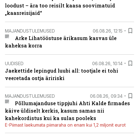
loodust – ära too reisilt kaasa soovimatuid
„kaasreisijaid“
MAJANDUSTULEMUSED
06.08.26, 12:15
Arke Lihatööstuse ärikasum kasvas üle
kaheksa korra
UUDISED
06.08.26, 10:14
Jaekettide lepingud luubi all: tootjale ei tohi
veeretada ostja äririski
MAJANDUSTULEMUSED
06.08.26, 09:34
Põllumajanduse tippjuhi Ahti Kalde firmades
käive üldiselt kerkis, kasum samas nii
kahekordistus kui ka sulas pooleks
E-Piimast laekumata piimaraha on enam kui 1,2 miljonit eurot