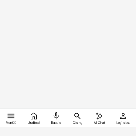
Menüü
Uudised
Raadio
Otsing
AI Chat
Logi sisse