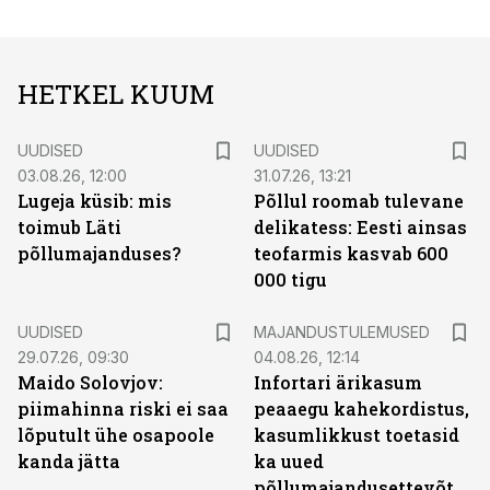
HETKEL KUUM
UUDISED
UUDISED
03.08.26, 12:00
31.07.26, 13:21
Lugeja küsib: mis
Põllul roomab tulevane
toimub Läti
delikatess: Eesti ainsas
põllumajanduses?
teofarmis kasvab 600
000 tigu
UUDISED
MAJANDUSTULEMUSED
29.07.26, 09:30
04.08.26, 12:14
Maido Solovjov:
Infortari ärikasum
piimahinna riski ei saa
peaaegu kahekordistus,
lõputult ühe osapoole
kasumlikkust toetasid
kanda jätta
ka uued
põllumajandusettevõtted