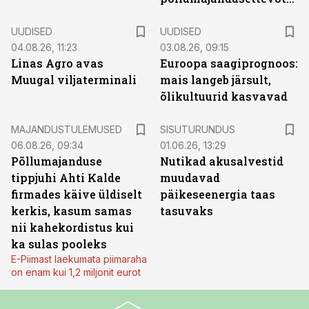
UUDISED
UUDISED
04.08.26, 11:23
03.08.26, 09:15
Linas Agro avas
Euroopa saagiprognoos:
Muugal viljaterminali
mais langeb järsult,
õlikultuurid kasvavad
ST
MAJANDUSTULEMUSED
SISUTURUNDUS
06.08.26, 09:34
01.06.26, 13:29
Põllumajanduse
Nutikad akusalvestid
tippjuhi Ahti Kalde
muudavad
firmades käive üldiselt
päikeseenergia taas
kerkis, kasum samas
tasuvaks
nii kahekordistus kui
ka sulas pooleks
E-Piimast laekumata piimaraha
on enam kui 1,2 miljonit eurot