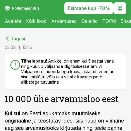
Esimene kuu -70%
Avaleht
Kõik lood
Arvamused
Galeriid
TOPid
Sisu
cebook
cebook
Tagasi
Twitter)
Twitter)
03.02.14, 12:45
kedIn
kedIn
Tähelepanu!
Artikkel on enam kui 5 aastat vana
ning kuulub väljaande digitaalsesse arhiivi.
ail
ail
Väljaanne ei uuenda ega kaasajasta arhiveeritud
sisu, mistõttu võib olla vajalik kaasaegsete
k
k
allikatega tutvumine
10 000 ühe arvamusloo eest
Kui sul on Eesti edukamaks muutmiseks
originaalne ja teostatav idee, siis nüüd on viimane
aeg see arvamuslooks kirjutada ning teele panna