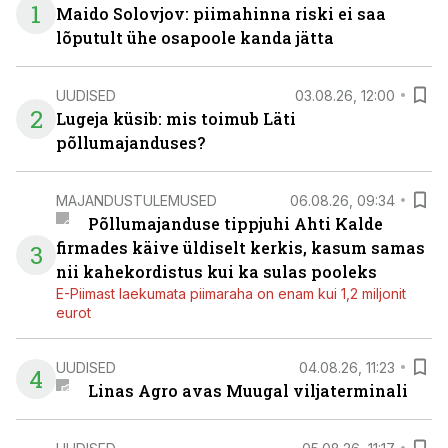
1
Maido Solovjov: piimahinna riski ei saa
lõputult ühe osapoole kanda jätta
UUDISED
03.08.26, 12:00
2
Lugeja küsib: mis toimub Läti
põllumajanduses?
MAJANDUSTULEMUSED
06.08.26, 09:34
Põllumajanduse tippjuhi Ahti Kalde
firmades käive üldiselt kerkis, kasum samas
3
nii kahekordistus kui ka sulas pooleks
E-Piimast laekumata piimaraha on enam kui 1,2 miljonit
eurot
UUDISED
04.08.26, 11:23
4
Linas Agro avas Muugal viljaterminali