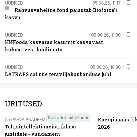
UUDISED
05.08.26, 11:17
Rahvusvaheline fond paisutab Bioforce’i
kasvu
UUDISED
05.08.26, 11:00
HKFoods kasvatas kasumit kasvavast
kulusurvest hoolimata
UUDISED
05.08.26, 10:30
LATRAPS sai uue teraviljakaubanduse juhi
ÜRITUSED
8 akadeemilist tundi
Energiasäästli
ÄRIPÄEVA AKADEEMIA
Tehisintellekti meistriklass
2026
juhtidele - vundament