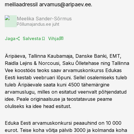
meiliaadressil
arvamus@aripaev.ee
.
Meelika Sander-Sõrmus
Põllumajandus.ee juht
Jaga
Salvesta
Vihja
Äripäeva, Tallinna Kaubamaja, Danske Banki, EMT,
Raidla Lejins & Norcousi, Saku Õlletehase ning Tallinna
Vee koostöös teoks saav arvamuskonkurss Edukas
Eesti kestab veebruari lõpuni. Sellel osalemiseks tuleb
tuleb Äripäevale saata kuni 4500 tähemärgine
arvamuslugu, milles on esitatud veenvalt põhjendatud
idee. Peale originaalsuse ja teostatavuse peame
oluliseks ka idee head esitust.
Eduka Eesti arvamuskonkursi peaauhind on 10 000
eurot. Teise koha võitja pälvib 3000 ja kolmanda koha