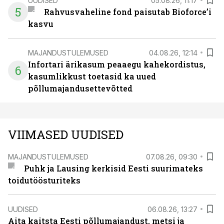
UUDISED
05.08.26, 11:17
5
Rahvusvaheline fond paisutab Bioforce’i
kasvu
MAJANDUSTULEMUSED
04.08.26, 12:14
Infortari ärikasum peaaegu kahekordistus,
6
kasumlikkust toetasid ka uued
põllumajandusettevõtted
VIIMASED UUDISED
MAJANDUSTULEMUSED
07.08.26, 09:30
Puhk ja Lausing kerkisid Eesti suurimateks
toidutöösturiteks
UUDISED
06.08.26, 13:27
Aita kaitsta Eesti põllumajandust, metsi ja