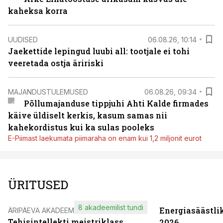
kaheksa korra
UUDISED
06.08.26, 10:14
Jaekettide lepingud luubi all: tootjale ei tohi
veeretada ostja äririski
MAJANDUSTULEMUSED
06.08.26, 09:34
Põllumajanduse tippjuhi Ahti Kalde firmades
käive üldiselt kerkis, kasum samas nii
kahekordistus kui ka sulas pooleks
E-Piimast laekumata piimaraha on enam kui 1,2 miljonit eurot
ÜRITUSED
8 akadeemilist tundi
Energiasäästli
ÄRIPÄEVA AKADEEMIA
Tehisintellekti meistriklass
2026