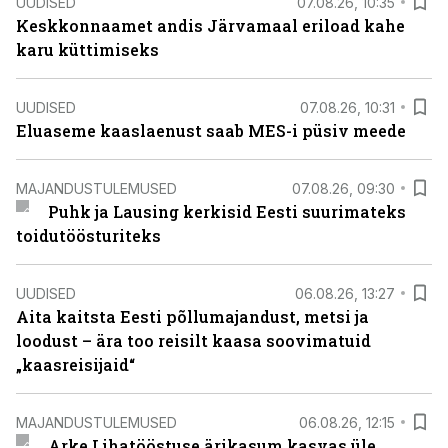
UUDISED
07.08.26, 10:35
Keskkonnaamet andis Järvamaal eriload kahe
karu küttimiseks
UUDISED
07.08.26, 10:31
Eluaseme kaaslaenust saab MES-i püsiv meede
MAJANDUSTULEMUSED
07.08.26, 09:30
Puhk ja Lausing kerkisid Eesti suurimateks
toidutöösturiteks
UUDISED
06.08.26, 13:27
Aita kaitsta Eesti põllumajandust, metsi ja
loodust – ära too reisilt kaasa soovimatuid
„kaasreisijaid“
MAJANDUSTULEMUSED
06.08.26, 12:15
Arke Lihatööstuse ärikasum kasvas üle