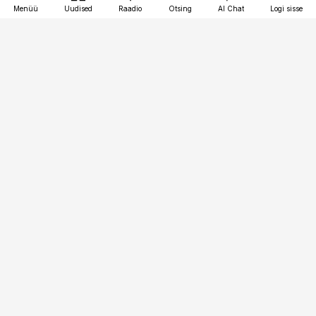
Menüü
Uudised
Raadio
Otsing
AI Chat
Logi sisse
Vana-Lõuna 39/1, 19094 Tallinn
(+372) 667 0111
pollumajandus@pollumajandus.ee
Telli
Reklaam
Firmast
Sisu kasutamisõigused
Ajakirjaniku
eetikakoodeks
Üldtingimused
Privaatsustingimused
Küpsiste poliitika
KKK
Eesti Meediaettevõtete
Eelistuste haldamine
Liit