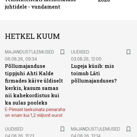
juhtidele - vundament
HETKEL KUUM
MAJANDUSTULEMUSED
UUDISED
06.08.26, 09:34
03.08.26, 12:00
Põllumajanduse
Lugeja küsib: mis
tippjuhi Ahti Kalde
toimub Läti
firmades käive üldiselt
põllumajanduses?
kerkis, kasum samas
nii kahekordistus kui
ka sulas pooleks
E-Piimast laekumata piimaraha
on enam kui 1,2 miljonit eurot
UUDISED
MAJANDUSTULEMUSED
04.08.26, 11:23
04.08.26, 12:14