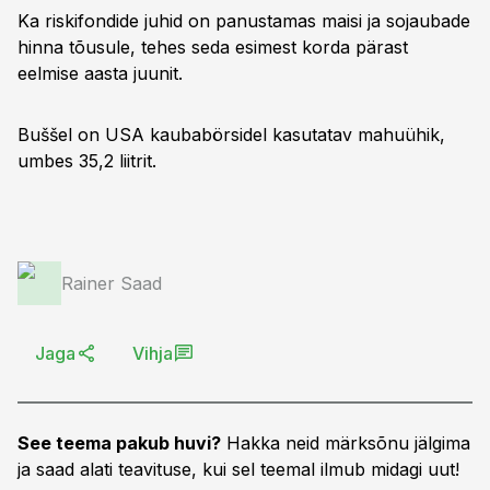
Ka riskifondide juhid on panustamas maisi ja sojaubade
hinna tõusule, tehes seda esimest korda pärast
eelmise aasta juunit.
Buššel on USA kaubabörsidel kasutatav mahuühik,
umbes 35,2 liitrit.
Rainer Saad
Jaga
Vihja
See teema pakub huvi?
Hakka neid märksõnu jälgima
ja saad alati teavituse, kui sel teemal ilmub midagi uut!