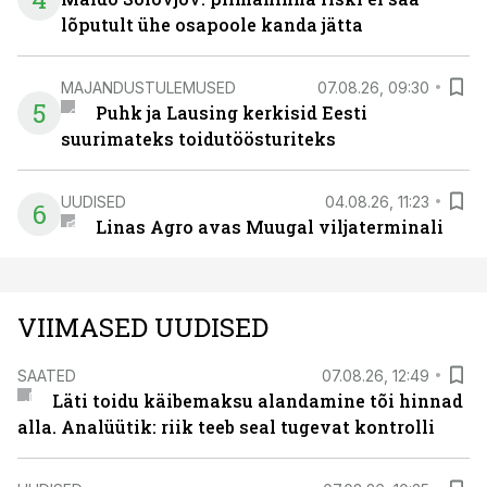
lõputult ühe osapoole kanda jätta
MAJANDUSTULEMUSED
07.08.26, 09:30
5
Puhk ja Lausing kerkisid Eesti
suurimateks toidutöösturiteks
UUDISED
04.08.26, 11:23
6
Linas Agro avas Muugal viljaterminali
VIIMASED UUDISED
SAATED
07.08.26, 12:49
Läti toidu käibemaksu alandamine tõi hinnad
alla. Analüütik: riik teeb seal tugevat kontrolli