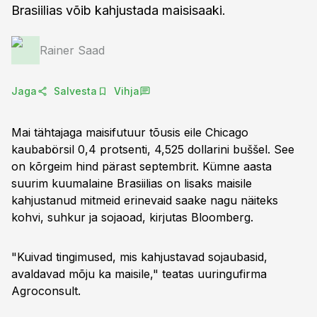
Brasiilias võib kahjustada maisisaaki.
Rainer Saad
Jaga
Salvesta
Vihja
Mai tähtajaga maisifutuur tõusis eile Chicago
kaubabörsil 0,4 protsenti, 4,525 dollarini buššel. See
on kõrgeim hind pärast septembrit. Kümne aasta
suurim kuumalaine Brasiilias on lisaks maisile
kahjustanud mitmeid erinevaid saake nagu näiteks
kohvi, suhkur ja sojaoad, kirjutas Bloomberg.
"Kuivad tingimused, mis kahjustavad sojaubasid,
avaldavad mõju ka maisile," teatas uuringufirma
Agroconsult.