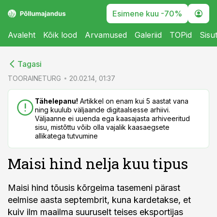
Esimene kuu -70%
Avaleht
Kõik lood
Arvamused
Galeriid
TOPid
Sisu
cebook
cebook
Tagasi
Twitter)
Twitter)
TOORAINETURG
20.02.14, 01:37
kedIn
kedIn
Tähelepanu!
Artikkel on enam kui 5 aastat vana
ning kuulub väljaande digitaalsesse arhiivi.
ail
ail
Väljaanne ei uuenda ega kaasajasta arhiveeritud
sisu, mistõttu võib olla vajalik kaasaegsete
k
k
allikatega tutvumine
Maisi hind nelja kuu tipus
Maisi hind tõusis kõrgeima tasemeni pärast
eelmise aasta septembrit, kuna kardetakse, et
kuiv ilm maailma suuruselt teises eksportijas