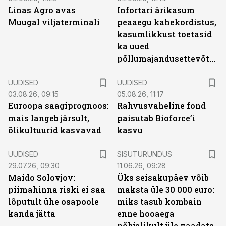
Linas Agro avas
Infortari ärikasum
Muugal viljaterminali
peaaegu kahekordistus,
kasumlikkust toetasid
ka uued
põllumajandusettevõtted
UUDISED
UUDISED
03.08.26, 09:15
05.08.26, 11:17
Euroopa saagiprognoos:
Rahvusvaheline fond
mais langeb järsult,
paisutab Bioforce’i
õlikultuurid kasvavad
kasvu
ST
UUDISED
SISUTURUNDUS
29.07.26, 09:30
11.06.26, 09:28
Maido Solovjov:
Üks seisakupäev võib
piimahinna riski ei saa
maksta üle 30 000 euro:
lõputult ühe osapoole
miks tasub kombain
kanda jätta
enne hooaega
põhjalikult üle vaadata