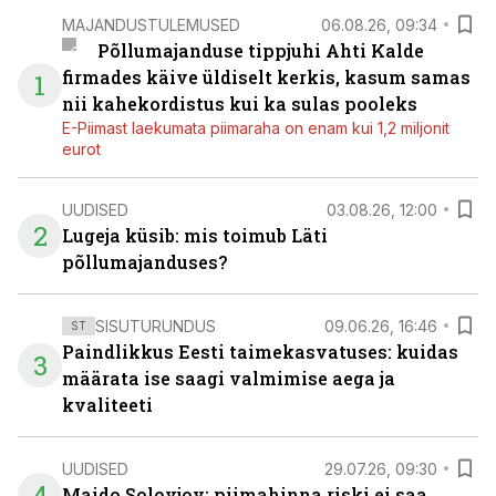
MAJANDUSTULEMUSED
06.08.26, 09:34
Põllumajanduse tippjuhi Ahti Kalde
firmades käive üldiselt kerkis, kasum samas
1
nii kahekordistus kui ka sulas pooleks
E-Piimast laekumata piimaraha on enam kui 1,2 miljonit
eurot
UUDISED
03.08.26, 12:00
2
Lugeja küsib: mis toimub Läti
põllumajanduses?
SISUTURUNDUS
09.06.26, 16:46
ST
Paindlikkus Eesti taimekasvatuses: kuidas
3
määrata ise saagi valmimise aega ja
kvaliteeti
UUDISED
29.07.26, 09:30
4
Maido Solovjov: piimahinna riski ei saa