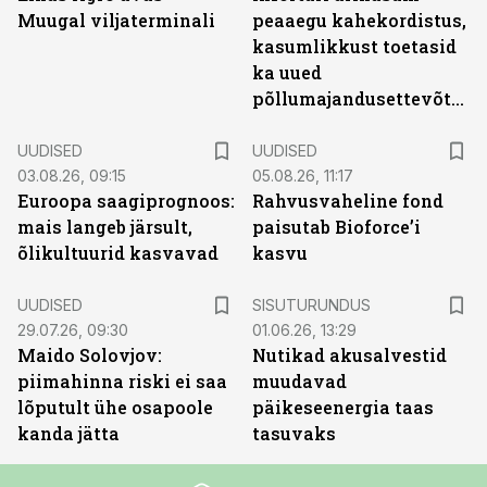
Muugal viljaterminali
peaaegu kahekordistus,
kasumlikkust toetasid
ka uued
põllumajandusettevõtted
UUDISED
UUDISED
03.08.26, 09:15
05.08.26, 11:17
Euroopa saagiprognoos:
Rahvusvaheline fond
mais langeb järsult,
paisutab Bioforce’i
õlikultuurid kasvavad
kasvu
ST
UUDISED
SISUTURUNDUS
29.07.26, 09:30
01.06.26, 13:29
Maido Solovjov:
Nutikad akusalvestid
piimahinna riski ei saa
muudavad
lõputult ühe osapoole
päikeseenergia taas
kanda jätta
tasuvaks