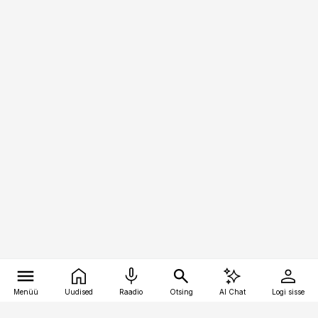
Menüü
Uudised
Raadio
Otsing
AI Chat
Logi sisse