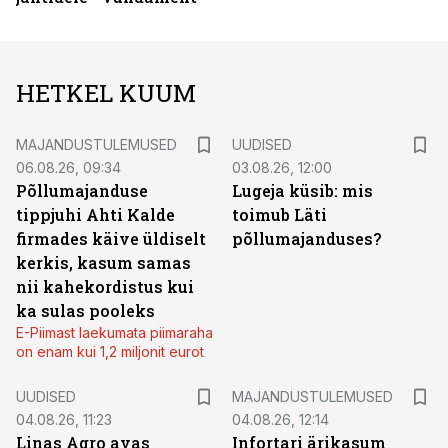
HETKEL KUUM
MAJANDUSTULEMUSED
UUDISED
06.08.26, 09:34
03.08.26, 12:00
Põllumajanduse
Lugeja küsib: mis
tippjuhi Ahti Kalde
toimub Läti
firmades käive üldiselt
põllumajanduses?
kerkis, kasum samas
nii kahekordistus kui
ka sulas pooleks
E-Piimast laekumata piimaraha
on enam kui 1,2 miljonit eurot
UUDISED
MAJANDUSTULEMUSED
04.08.26, 11:23
04.08.26, 12:14
Linas Agro avas
Infortari ärikasum