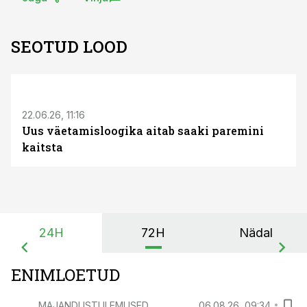
SEOTUD LOOD
ST
22.06.26, 11:16
Uus väetamisloogika aitab saaki paremini
kaitsta
24H
72H
Nädal
ENIMLOETUD
MAJANDUSTULEMUSED
06.08.26, 09:34