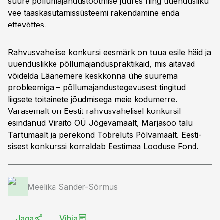
suure põllumajandustootmise juures ning uuendusliku
vee taaskasutamissüsteemi rakendamine enda
ettevõttes.
Rahvusvahelise konkursi eesmärk on tuua esile häid ja
uuenduslikke põllumajanduspraktikaid, mis aitavad
võidelda Läänemere keskkonna ühe suurema
probleemiga – põllumajandustegevusest tingitud
liigsete toitainete jõudmisega meie kodumerre.
Varasemalt on Eestit rahvusvahelisel konkursil
esindanud Viraito OÜ Jõgevamaalt, Marjasoo talu
Tartumaalt ja perekond Tobreluts Põlvamaalt. Eesti-
sisest konkurssi korraldab Eestimaa Looduse Fond.
Meelika Sander-Sõrmus
Jaga
Vihja