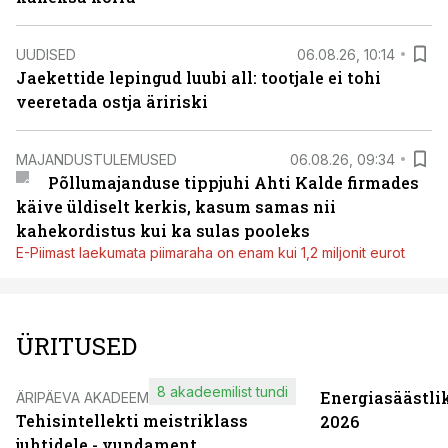
UUDISED
06.08.26, 10:14
Jaekettide lepingud luubi all: tootjale ei tohi
veeretada ostja äririski
MAJANDUSTULEMUSED
06.08.26, 09:34
Põllumajanduse tippjuhi Ahti Kalde firmades
käive üldiselt kerkis, kasum samas nii
kahekordistus kui ka sulas pooleks
E-Piimast laekumata piimaraha on enam kui 1,2 miljonit eurot
ÜRITUSED
8 akadeemilist tundi
Energiasäästli
ÄRIPÄEVA AKADEEMIA
Tehisintellekti meistriklass
2026
juhtidele - vundament