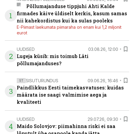
Põllumajanduse tippjuhi Ahti Kalde
firmades käive üldiselt kerkis, kasum samas
1
nii kahekordistus kui ka sulas pooleks
E-Piimast laekumata piimaraha on enam kui 1,2 miljonit
eurot
UUDISED
03.08.26, 12:00
2
Lugeja küsib: mis toimub Läti
põllumajanduses?
SISUTURUNDUS
09.06.26, 16:46
ST
Paindlikkus Eesti taimekasvatuses: kuidas
3
määrata ise saagi valmimise aega ja
kvaliteeti
UUDISED
29.07.26, 09:30
4
Maido Solovjov: piimahinna riski ei saa
lõputult ühe osapoole kanda jätta