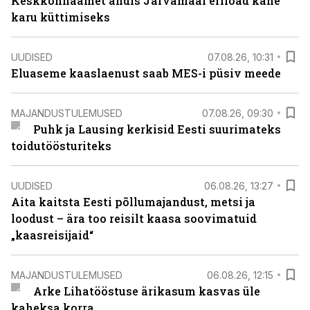
Keskkonnaamet andis Järvamaal eriload kahe
karu küttimiseks
UUDISED
07.08.26, 10:31
Eluaseme kaaslaenust saab MES-i püsiv meede
MAJANDUSTULEMUSED
07.08.26, 09:30
Puhk ja Lausing kerkisid Eesti suurimateks
toidutöösturiteks
UUDISED
06.08.26, 13:27
Aita kaitsta Eesti põllumajandust, metsi ja
loodust – ära too reisilt kaasa soovimatuid
„kaasreisijaid“
MAJANDUSTULEMUSED
06.08.26, 12:15
Arke Lihatööstuse ärikasum kasvas üle
kaheksa korra