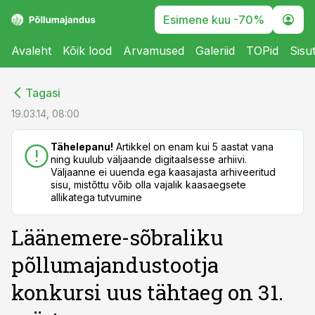
Esimene kuu -70%
Avaleht
Kõik lood
Arvamused
Galeriid
TOPid
Sisu
cebook
cebook
Tagasi
Twitter)
Twitter)
19.03.14, 08:00
kedIn
kedIn
Tähelepanu!
Artikkel on enam kui 5 aastat vana
ning kuulub väljaande digitaalsesse arhiivi.
ail
ail
Väljaanne ei uuenda ega kaasajasta arhiveeritud
sisu, mistõttu võib olla vajalik kaasaegsete
k
k
allikatega tutvumine
Läänemere-sõbraliku
põllumajandustootja
konkursi uus tähtaeg on 31.