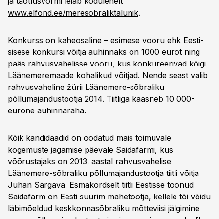
ja taotlusvormi leiab kodulehelt
www.elfond.ee/meresobraliktalunik
.
Konkurss on kaheosaline – esimese vooru ehk Eesti-
sisese konkursi võitja auhinnaks on 1000 eurot ning
pääs rahvusvahelisse vooru, kus konkureerivad kõigi
Läänemeremaade kohalikud võitjad. Nende seast valib
rahvusvaheline žürii Läänemere-sõbraliku
põllumajandustootja 2014. Tiitliga kaasneb 10 000-
eurone auhinnaraha.
Kõik kandidaadid on oodatud mais toimuvale
kogemuste jagamise päevale Saidafarmi, kus
võõrustajaks on 2013. aastal rahvusvahelise
Läänemere-sõbraliku põllumajandustootja tiitli võitja
Juhan Särgava. Esmakordselt tiitli Eestisse toonud
Saidafarm on Eesti suurim mahetootja, kellele tõi võidu
läbimõeldud keskkonnasõbraliku mõtteviisi jälgimine