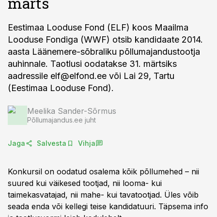
märts
Eestimaa Looduse Fond (ELF) koos Maailma
Looduse Fondiga (WWF) otsib kandidaate 2014.
aasta Läänemere-sõbraliku põllumajandustootja
auhinnale. Taotlusi oodatakse 31. märtsiks
aadressile
elf@elfond.ee
või Lai 29, Tartu
(Eestimaa Looduse Fond).
Meelika Sander-Sõrmus
Põllumajandus.ee juht
Jaga
Salvesta
Vihja
Konkursil on oodatud osalema kõik põllumehed – nii
suured kui väikesed tootjad, nii looma- kui
taimekasvatajad, nii mahe- kui tavatootjad. Üles võib
seada enda või kellegi teise kandidatuuri. Täpsema info