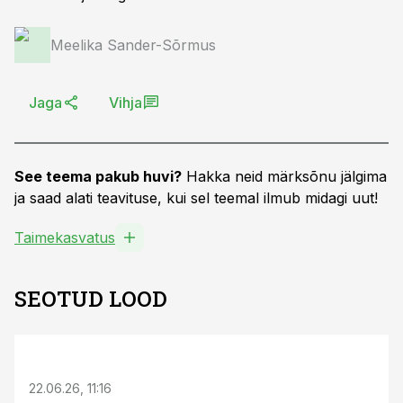
Meelika Sander-Sõrmus
Jaga
Vihja
See teema pakub huvi?
Hakka neid märksõnu jälgima
ja saad alati teavituse, kui sel teemal ilmub midagi uut!
Taimekasvatus
SEOTUD LOOD
ST
22.06.26, 11:16