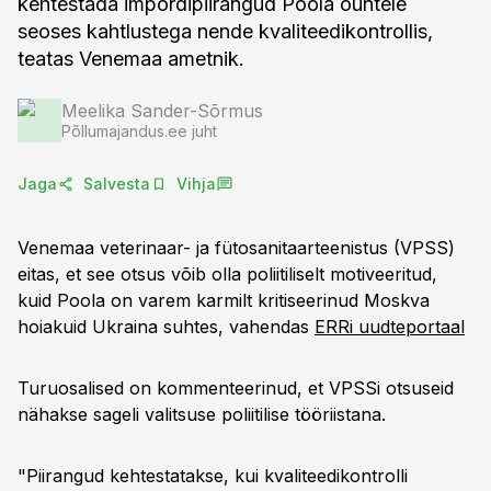
kehtestada impordipiirangud Poola õuntele
seoses kahtlustega nende kvaliteedikontrollis,
teatas Venemaa ametnik.
Meelika Sander-Sõrmus
Põllumajandus.ee juht
Jaga
Salvesta
Vihja
Venemaa veterinaar- ja fütosanitaarteenistus (VPSS)
eitas, et see otsus võib olla poliitiliselt motiveeritud,
kuid Poola on varem karmilt kritiseerinud Moskva
hoiakuid Ukraina suhtes, vahendas
ERRi uudteportaal
Turuosalised on kommenteerinud, et VPSSi otsuseid
nähakse sageli valitsuse poliitilise tööriistana.
"Piirangud kehtestatakse, kui kvaliteedikontrolli