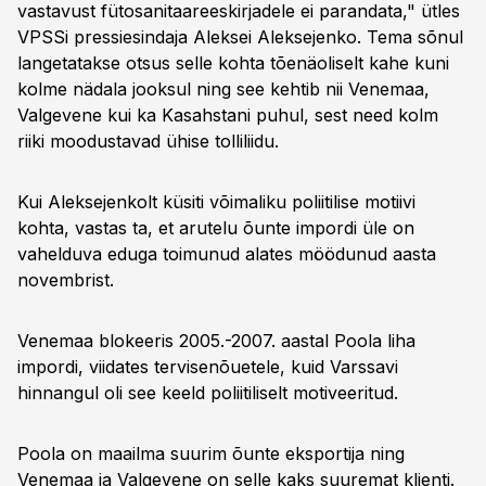
vastavust fütosanitaareeskirjadele ei parandata," ütles
VPSSi pressiesindaja Aleksei Aleksejenko. Tema sõnul
langetatakse otsus selle kohta tõenäoliselt kahe kuni
kolme nädala jooksul ning see kehtib nii Venemaa,
Valgevene kui ka Kasahstani puhul, sest need kolm
riiki moodustavad ühise tolliliidu.
Kui Aleksejenkolt küsiti võimaliku poliitilise motiivi
kohta, vastas ta, et arutelu õunte impordi üle on
vahelduva eduga toimunud alates möödunud aasta
novembrist.
Venemaa blokeeris 2005.-2007. aastal Poola liha
impordi, viidates tervisenõuetele, kuid Varssavi
hinnangul oli see keeld poliitiliselt motiveeritud.
Poola on maailma suurim õunte eksportija ning
Venemaa ja Valgevene on selle kaks suuremat klienti.