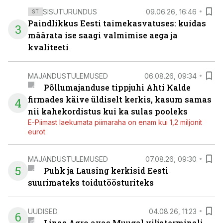
SISUTURUNDUS
09.06.26, 16:46
ST
Paindlikkus Eesti taimekasvatuses: kuidas
3
määrata ise saagi valmimise aega ja
kvaliteeti
MAJANDUSTULEMUSED
06.08.26, 09:34
Põllumajanduse tippjuhi Ahti Kalde
firmades käive üldiselt kerkis, kasum samas
4
nii kahekordistus kui ka sulas pooleks
E-Piimast laekumata piimaraha on enam kui 1,2 miljonit
eurot
MAJANDUSTULEMUSED
07.08.26, 09:30
5
Puhk ja Lausing kerkisid Eesti
suurimateks toidutöösturiteks
UUDISED
04.08.26, 11:23
6
Linas Agro avas Muugal viljaterminali