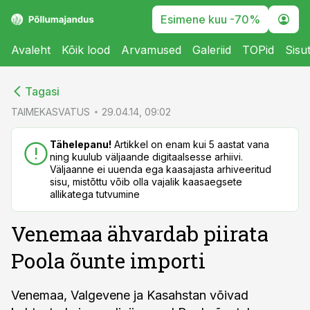
Esimene kuu -70%
Avaleht
Kõik lood
Arvamused
Galeriid
TOPid
Sisu
cebook
cebook
Tagasi
Twitter)
Twitter)
TAIMEKASVATUS
29.04.14, 09:02
kedIn
kedIn
Tähelepanu!
Artikkel on enam kui 5 aastat vana
ning kuulub väljaande digitaalsesse arhiivi.
ail
ail
Väljaanne ei uuenda ega kaasajasta arhiveeritud
sisu, mistõttu võib olla vajalik kaasaegsete
k
k
allikatega tutvumine
Venemaa ähvardab piirata
Poola õunte importi
Venemaa, Valgevene ja Kasahstan võivad