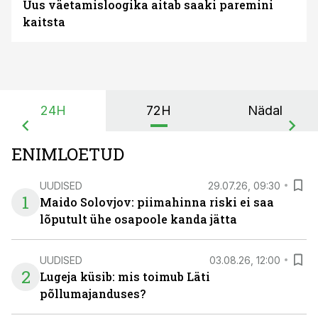
Uus väetamisloogika aitab saaki paremini
kaitsta
24H
72H
Nädal
ENIMLOETUD
UUDISED
29.07.26, 09:30
1
Maido Solovjov: piimahinna riski ei saa
lõputult ühe osapoole kanda jätta
UUDISED
03.08.26, 12:00
2
Lugeja küsib: mis toimub Läti
põllumajanduses?