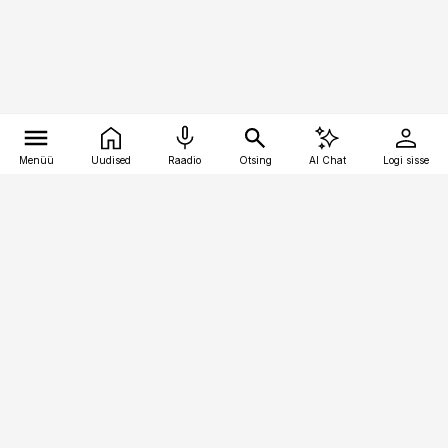
Menüü
Uudised
Raadio
Otsing
AI Chat
Logi sisse
Vana-Lõuna 39/1, 19094 Tallinn
(+372) 667 0111
pollumajandus@pollumajandus.ee
Telli
Reklaam
Firmast
Sisu kasutamisõigused
Ajakirjaniku