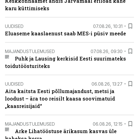
Keskkonnaamet andis Järvamaal eriload kahe
karu küttimiseks
UUDISED
07.08.26, 10:31
Eluaseme kaaslaenust saab MES-i püsiv meede
MAJANDUSTULEMUSED
07.08.26, 09:30
Puhk ja Lausing kerkisid Eesti suurimateks
toidutöösturiteks
UUDISED
06.08.26, 13:27
Aita kaitsta Eesti põllumajandust, metsi ja
loodust – ära too reisilt kaasa soovimatuid
„kaasreisijaid“
MAJANDUSTULEMUSED
06.08.26, 12:15
Arke Lihatööstuse ärikasum kasvas üle
kaheksa korra