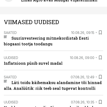
VIIMASED UUDISED
SAATED
10.08.26, 09:15
Suurinvesteering mitmekordistab Eesti
biogaasi tootja toodangu
UUDISED
10.08.26, 09:00
Inflatsioon püsib suvel madal
SAATED
07.08.26, 12:49
Läti toidu käibemaksu alandamine tõi hinnad
alla. Analüütik: riik teeb seal tugevat kontrolli
UUDISED
07.08.26, 10:35