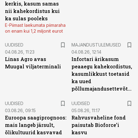
kerkis, kasum samas
nii kahekordistus kui
ka sulas pooleks
E-Piimast laekumata piimaraha
on enam kui 1,2 miljonit eurot
UUDISED
MAJANDUSTULEMUSED
04.08.26, 11:23
04.08.26, 12:14
Linas Agro avas
Infortari ärikasum
Muugal viljaterminali
peaaegu kahekordistus,
kasumlikkust toetasid
ka uued
põllumajandusettevõtted
UUDISED
UUDISED
03.08.26, 09:15
05.08.26, 11:17
Euroopa saagiprognoos:
Rahvusvaheline fond
mais langeb järsult,
paisutab Bioforce’i
õlikultuurid kasvavad
kasvu