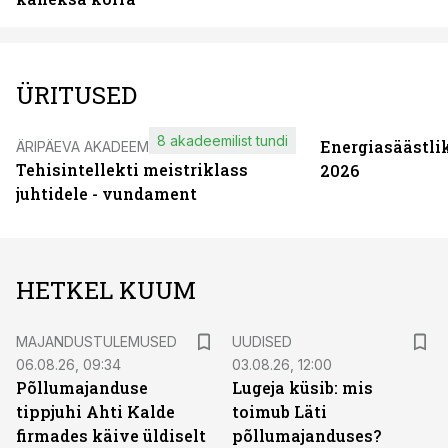
ÜRITUSED
8 akadeemilist tundi
Energiasäästli
ÄRIPÄEVA AKADEEMIA
Tehisintellekti meistriklass
2026
juhtidele - vundament
HETKEL KUUM
MAJANDUSTULEMUSED
UUDISED
06.08.26, 09:34
03.08.26, 12:00
Põllumajanduse
Lugeja küsib: mis
tippjuhi Ahti Kalde
toimub Läti
firmades käive üldiselt
põllumajanduses?